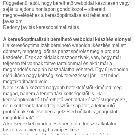
Függetlenül attól, hogy bérelhető weboldal készítésen vagy
saját tulajdonú honlapon gondolkozol – sikereid
megnöveléséhez a keresőoptimalizálást feltétlenül
javaslom.
Redőny javítás keresőoptimalizálás
A keresőoptimalizált bérelhető weboldal készítés előnyei
Ha keresőoptimalizált bérelhető weboldal készítés mellett
döntesz, rengeteg időt és pénzt spórolsz meg a project
kezdetén. Ezek az oldalak reszponzívak, van, hogy már
teljesen fel vannak töltve tartalommal és akár már a
megrendelés napján használatba veheted. Egy új weboldal
előállítása nagy költség, sok tervezéssel jár – ezt mind
megtakaríthatod vele.
Nem csak a kezdeti nagyobb befektetéstől kíméled meg
magad, hanem a fenntartási költségektől is. Ha
keresőoptimalizált bérelhető weboldal készítést igényelsz,
nem kell fenntartanod fejlesztői csapatot, a felmerülő
problémák sok esetben a jelzésed nélkül is „maguktól
megoldódnak".
A költségekkel minden esetben előre tudsz kalkulálni,
hiszen van fixen egy havidíj és kész.