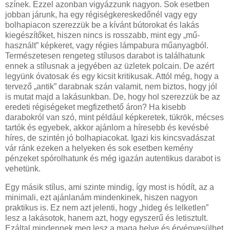
színek. Ezzel azonban vigyázzunk nagyon. Sok esetben
jobban járunk, ha egy régiségkereskedőnél vagy egy
bolhapiacon szerezzük be a kívánt bútorokat és lakás
kiegészítőket, hiszen nincs is rosszabb, mint egy „mű-
használt” képkeret, vagy régies lámpabura műanyagból.
Természetesen rengeteg stílusos darabot is találhatunk
ennek a stílusnak a jegyében az üzletek polcain. De azért
legyünk óvatosak és egy kicsit kritikusak. Attól még, hogy a
tervező „antik” darabnak szán valamit, nem biztos, hogy jól
is mutat majd a lakásunkban. De, hogy hol szerezzük be az
eredeti régiségeket megfizethető áron? Ha kisebb
darabokról van szó, mint például képkeretek, tükrök, mécses
tartók és egyebek, akkor ajánlom a híresebb és kevésbé
híres, de szintén jó bolhapiacokat. Igazi kis kincsvadászat
vár ránk ezeken a helyeken és sok esetben kemény
pénzeket spórolhatunk és még igazán autentikus darabot is
vehetünk.
Egy másik stílus, ami szinte mindig, így most is hódít, az a
minimali, ezt ajánlanám mindenkinek, hiszen nagyon
praktikus is. Ez nem azt jelenti, hogy „hideg és lelketlen”
lesz a lakásotok, hanem azt, hogy egyszerű és letisztult.
Ezáltal mindennek meg lesz a maga helye és érvényesülhet