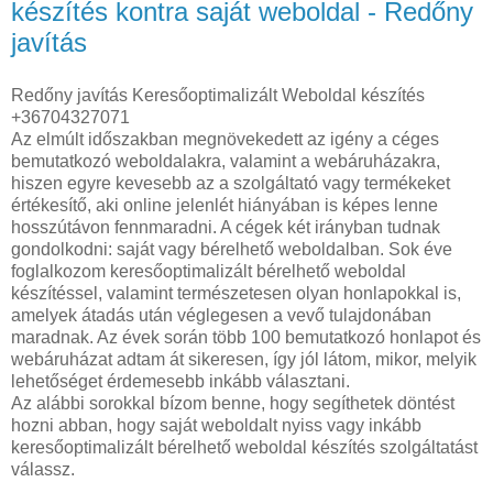
készítés kontra saját weboldal - Redőny
javítás
Redőny javítás Keresőoptimalizált Weboldal készítés
+36704327071
Az elmúlt időszakban megnövekedett az igény a céges
bemutatkozó weboldalakra, valamint a webáruházakra,
hiszen egyre kevesebb az a szolgáltató vagy termékeket
értékesítő, aki online jelenlét hiányában is képes lenne
hosszútávon fennmaradni. A cégek két irányban tudnak
gondolkodni: saját vagy bérelhető weboldalban. Sok éve
foglalkozom keresőoptimalizált bérelhető weboldal
készítéssel, valamint természetesen olyan honlapokkal is,
amelyek átadás után véglegesen a vevő tulajdonában
maradnak. Az évek során több 100 bemutatkozó honlapot és
webáruházat adtam át sikeresen, így jól látom, mikor, melyik
lehetőséget érdemesebb inkább választani.
Az alábbi sorokkal bízom benne, hogy segíthetek döntést
hozni abban, hogy saját weboldalt nyiss vagy inkább
keresőoptimalizált bérelhető weboldal készítés szolgáltatást
válassz.