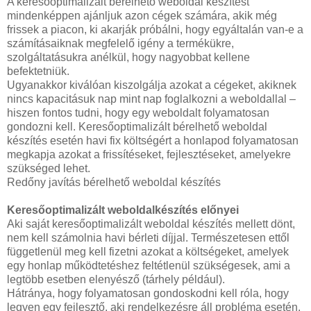
A keresőoptimalizált bérelhető weboldal készítést
mindenképpen ajánljuk azon cégek számára, akik még
frissek a piacon, ki akarják próbálni, hogy egyáltalán van-e a
számításaiknak megfelelő igény a termékükre,
szolgáltatásukra anélkül, hogy nagyobbat kellene
befektetniük.
Ugyanakkor kiválóan kiszolgálja azokat a cégeket, akiknek
nincs kapacitásuk nap mint nap foglalkozni a weboldallal –
hiszen fontos tudni, hogy egy weboldalt folyamatosan
gondozni kell. Keresőoptimalizált bérelhető weboldal
készítés esetén havi fix költségért a honlapod folyamatosan
megkapja azokat a frissítéseket, fejlesztéseket, amelyekre
szükséged lehet.
Redőny javítás bérelhető weboldal készítés
Keresőoptimalizált weboldalkészítés előnyei
Aki saját keresőoptimalizált weboldal készítés mellett dönt,
nem kell számolnia havi bérleti díjjal. Természetesen ettől
függetlenül meg kell fizetni azokat a költségeket, amelyek
egy honlap működtetéshez feltétlenül szükségesek, ami a
legtöbb esetben elenyésző (tárhely például).
Hátránya, hogy folyamatosan gondoskodni kell róla, hogy
legyen egy fejlesztő, aki rendelkezésre áll probléma esetén.