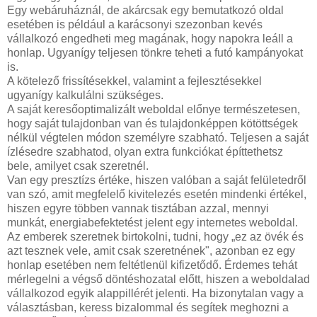
Egy webáruháznál, de akárcsak egy bemutatkozó oldal
esetében is például a karácsonyi szezonban kevés
vállalkozó engedheti meg magának, hogy napokra leáll a
honlap. Ugyanígy teljesen tönkre teheti a futó kampányokat
is.
A kötelező frissítésekkel, valamint a fejlesztésekkel
ugyanígy kalkulálni szükséges.
A saját keresőoptimalizált weboldal előnye természetesen,
hogy saját tulajdonban van és tulajdonképpen kötöttségek
nélkül végtelen módon személyre szabható. Teljesen a saját
ízlésedre szabhatod, olyan extra funkciókat építtethetsz
bele, amilyet csak szeretnél.
Van egy presztízs értéke, hiszen valóban a saját felületedről
van szó, amit megfelelő kivitelezés esetén mindenki értékel,
hiszen egyre többen vannak tisztában azzal, mennyi
munkát, energiabefektetést jelent egy internetes weboldal.
Az emberek szeretnek birtokolni, tudni, hogy „ez az övék és
azt tesznek vele, amit csak szeretnének", azonban ez egy
honlap esetében nem feltétlenül kifizetődő. Érdemes tehát
mérlegelni a végső döntéshozatal előtt, hiszen a weboldalad
vállalkozod egyik alappillérét jelenti. Ha bizonytalan vagy a
választásban, keress bizalommal és segítek meghozni a