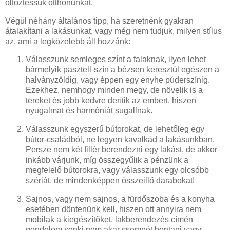
öltöztessük otthonunkat.
Végül néhány általános tipp, ha szeretnénk gyakran
átalakítani a lakásunkat, vagy még nem tudjuk, milyen stílus
az, ami a legközelebb áll hozzánk:
Válasszunk semleges színt a falaknak, ilyen lehet
bármelyik pasztell-szín a bézsen keresztül egészen a
halványzöldig, vagy éppen egy enyhe púderszínig.
Ezekhez, nemhogy minden megy, de növelik is a
tereket és jobb kedvre derítik az embert, hiszen
nyugalmat és harmóniát sugallnak.
Válasszunk egyszerű bútorokat, de lehetőleg egy
bútor-családból, ne legyen kavalkád a lakásunkban.
Persze nem két fillér berendezni egy lakást, de akkor
inkább várjunk, míg összegyűlik a pénzünk a
megfelelő bútorokra, vagy válasszunk egy olcsóbb
szériát, de mindenképpen összeillő darabokat!
Sajnos, vagy nem sajnos, a fürdőszoba és a konyha
esetében döntenünk kell, hiszen ott annyira nem
mobilak a kiegészítőket, lakberendezés címén
gondolom senki nem akar csempét bontani vagy