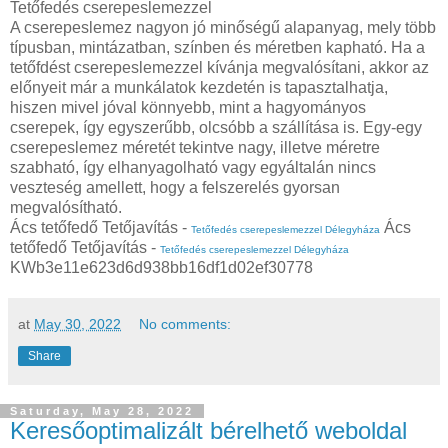
Tetőfedés cserepeslemezzel
A cserepeslemez nagyon jó minőségű alapanyag, mely több
típusban, mintázatban, színben és méretben kapható. Ha a
tetőfdést cserepeslemezzel kívánja megvalósítani, akkor az
előnyeit már a munkálatok kezdetén is tapasztalhatja,
hiszen mivel jóval könnyebb, mint a hagyományos
cserepek, így egyszerűbb, olcsóbb a szállítása is. Egy-egy
cserepeslemez méretét tekintve nagy, illetve méretre
szabható, így elhanyagolható vagy egyáltalán nincs
veszteség amellett, hogy a felszerelés gyorsan
megvalósítható.
Ács tetőfedő Tetőjavítás -
Ács
Tetőfedés cserepeslemezzel Délegyháza
tetőfedő Tetőjavítás -
Tetőfedés cserepeslemezzel Délegyháza
KWb3e11e623d6d938bb16df1d02ef30778
at
May 30, 2022
No comments:
Share
Saturday, May 28, 2022
Keresőoptimalizált bérelhető weboldal