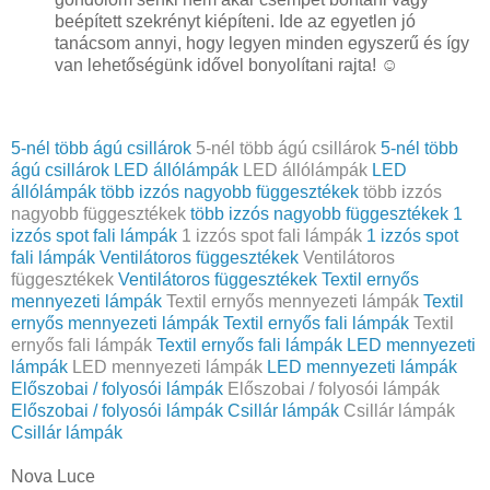
beépített szekrényt kiépíteni. Ide az egyetlen jó
tanácsom annyi, hogy legyen minden egyszerű és így
van lehetőségünk idővel bonyolítani rajta! ☺
5-nél több ágú csillárok
5-nél több ágú csillárok
5-nél több
ágú csillárok
LED állólámpák
LED állólámpák
LED
állólámpák
több izzós nagyobb függesztékek
több izzós
nagyobb függesztékek
több izzós nagyobb függesztékek
1
izzós spot fali lámpák
1 izzós spot fali lámpák
1 izzós spot
fali lámpák
Ventilátoros függesztékek
Ventilátoros
függesztékek
Ventilátoros függesztékek
Textil ernyős
mennyezeti lámpák
Textil ernyős mennyezeti lámpák
Textil
ernyős mennyezeti lámpák
Textil ernyős fali lámpák
Textil
ernyős fali lámpák
Textil ernyős fali lámpák
LED mennyezeti
lámpák
LED mennyezeti lámpák
LED mennyezeti lámpák
Előszobai / folyosói lámpák
Előszobai / folyosói lámpák
Előszobai / folyosói lámpák
Csillár lámpák
Csillár lámpák
Csillár lámpák
Nova Luce