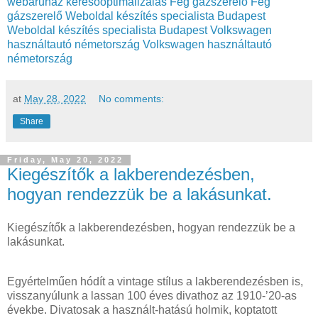
webáruház keresőoptimalizálás
Fég gázszerelő
Fég
gázszerelő
Weboldal készítés specialista Budapest
Weboldal készítés specialista Budapest
Volkswagen
használtautó németország
Volkswagen használtautó
németország
at
May 28, 2022
No comments:
Share
Friday, May 20, 2022
Kiegészítők a lakberendezésben,
hogyan rendezzük be a lakásunkat.
Kiegészítők a lakberendezésben, hogyan rendezzük be a
lakásunkat.
Egyértelműen hódít a vintage stílus a lakberendezésben is,
visszanyúlunk a lassan 100 éves divathoz az 1910-’20-as
évekbe. Divatosak a használt-hatású holmik, koptatott