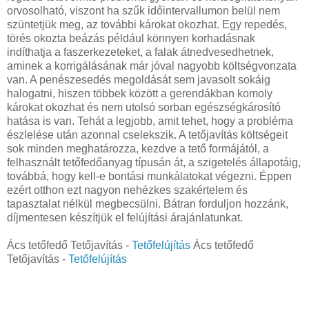
orvosolható, viszont ha szűk időintervallumon belül nem
szüntetjük meg, az további károkat okozhat. Egy repedés,
törés okozta beázás például könnyen korhadásnak
indíthatja a faszerkezeteket, a falak átnedvesedhetnek,
aminek a korrigálásának már jóval nagyobb költségvonzata
van. A penészesedés megoldását sem javasolt sokáig
halogatni, hiszen többek között a gerendákban komoly
károkat okozhat és nem utolsó sorban egészségkárosító
hatása is van. Tehát a legjobb, amit tehet, hogy a probléma
észlelése után azonnal cselekszik. A tetőjavítás költségeit
sok minden meghatározza, kezdve a tető formájától, a
felhasznált tetőfedőanyag típusán át, a szigetelés állapotáig,
továbbá, hogy kell-e bontási munkálatokat végezni. Éppen
ezért otthon ezt nagyon nehézkes szakértelem és
tapasztalat nélkül megbecsülni. Bátran forduljon hozzánk,
díjmentesen készítjük el felújítási árajánlatunkat.
Ács tetőfedő Tetőjavítás -
Tetőfelújítás
Ács tetőfedő
Tetőjavítás -
Tetőfelújítás