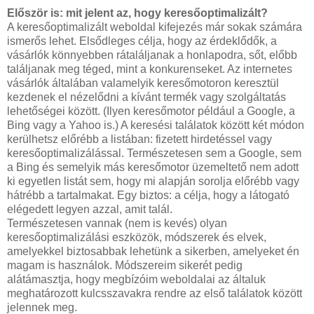
Először is: mit jelent az, hogy keresőoptimalizált?
A keresőoptimalizált weboldal kifejezés már sokak számára
ismerős lehet. Elsődleges célja, hogy az érdeklődők, a
vásárlók könnyebben rátaláljanak a honlapodra, sőt, előbb
találjanak meg téged, mint a konkurenseket. Az internetes
vásárlók általában valamelyik keresőmotoron keresztül
kezdenek el nézelődni a kívánt termék vagy szolgáltatás
lehetőségei között. (Ilyen keresőmotor például a Google, a
Bing vagy a Yahoo is.) A keresési találatok között két módon
kerülhetsz előrébb a listában: fizetett hirdetéssel vagy
keresőoptimalizálással. Természetesen sem a Google, sem
a Bing és semelyik más keresőmotor üzemeltető nem adott
ki egyetlen listát sem, hogy mi alapján sorolja előrébb vagy
hátrébb a tartalmakat. Egy biztos: a célja, hogy a látogató
elégedett legyen azzal, amit talál.
Természetesen vannak (nem is kevés) olyan
keresőoptimalizálási eszközök, módszerek és elvek,
amelyekkel biztosabbak lehetünk a sikerben, amelyeket én
magam is használok. Módszereim sikerét pedig
alátámasztja, hogy megbízóim weboldalai az általuk
meghatározott kulcsszavakra rendre az első találatok között
jelennek meg.