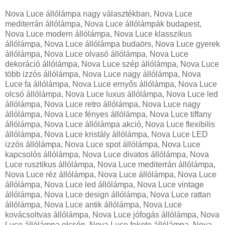
Nova Luce állólámpa nagy választékban, Nova Luce mediterrán állólámpa, Nova Luce állólámpák budapest, Nova Luce modern állólámpa, Nova Luce klasszikus állólámpa, Nova Luce állólámpa budaörs, Nova Luce gyerek állólámpa, Nova Luce olvasó állólámpa, Nova Luce dekoráció állólámpa, Nova Luce szép állólámpa, Nova Luce több izzós állólámpa, Nova Luce nagy állólámpa, Nova Luce fa állólámpa, Nova Luce ernyős állólámpa, Nova Luce olcsó állólámpa, Nova Luce luxus állólámpa, Nova Luce led állólámpa, Nova Luce retro állólámpa, Nova Luce nagy állólámpa, Nova Luce fényes állólámpa, Nova Luce tiffany állólámpa, Nova Luce állólámpa akció, Nova Luce flexibilis állólámpa, Nova Luce kristály állólámpa, Nova Luce LED izzós állólámpa, Nova Luce spot állólámpa, Nova Luce kapcsolós állólámpa, Nova Luce divatos állólámpa, Nova Luce rusztikus állólámpa, Nova Luce mediterrán állólámpa, Nova Luce réz állólámpa, Nova Luce állólámpa, Nova Luce állólámpa, Nova Luce led állólámpa, Nova Luce vintage állólámpa, Nova Luce design állólámpa, Nova Luce rattan állólámpa, Nova Luce antik állólámpa, Nova Luce kovácsoltvas állólámpa, Nova Luce jófogás állólámpa, Nova Luce állólámpa olcsón, Nova Luce fekete állólámpa, Nova Luce asztali lámpa nagy választékban, Nova Luce asztali lámpa, Nova Luce szép asztali lámpa, Nova Luce modern asztali lámpa, Nova Luce klasszikus asztali lámpa, Nova Luce asztali lámpa budaörs, Nova Luce asztali lámpa gyerekeknek, Nova Luce olvasó asztali lámpa, Nova Luce dekoráció asztali lámpa, Nova Luce kicsi izzós asztali lámpa, Nova Luce nagy asztali lámpa, Nova Luce fa asztali lámpa, Nova Luce ernyős asztali lámpa, Nova Luce olcsó asztali lámpa, Nova Luce luxus asztali lámpa, Nova Luce ledes asztali lámpa, Nova Luce asztali led lámpa, Nova Luce nagy asztali lámpa, Nova Luce elemes asztali lámpa, Nova Luce gyerek asztali lámpa, Nova Luce irodai asztali lámpa, Nova Luce éjjeli asztali lámpa, Nova Luce íróasztali lámpa, Nova Luce bank lámpa, Nova Luce gyermek íróasztali lámpa, Nova Luce hangulatfény asztali lámpa, Nova Luce komód asztali lámpa, Nova Luce csíptetős asztali lámpa, Nova Luce kerek asztali lámpa, Nova Luce szögletes asztali lámpa, Nova Luce kristály asztali lámpa, Nova Luce led izzós asztali lámpa, Nova Luce spot asztali lámpa, Nova Luce kapcsolós asztali lámpa, Nova Luce divatos asztali lámpa, Nova Luce üveg asztali lámpa, Nova Luce kerámia asztali lámpa, Nova Luce rusztikus asztali lámpa, Nova Luce mediterrán asztali lámpa, Nova Luce fali lámpa nagy választékban, Nova Luce fali lámpa, Nova Luce antik fali lámpa, Nova Luce modern fali lámpa, Nova Luce klasszikus fali lámpa, Nova Luce fali lámpa budaörs, Nova Luce gyerek fali lámpa, Nova Luce olvasó fali lámpa, Nova Luce dekoráció fali lámpa, Nova Luce szép fali lámpa, Nova Luce több izzós fali lámpa, Nova Luce nagy fali lámpa, Nova Luce kicsi fali lámpa, Nova Luce olcsó fali lámpa, Nova Luce luxus fali lámpa, Nova Luce led fali lámpa, Nova Luce fali led lámpa, Nova Luce fürdőszobai fali lámpa, Nova Luce fényes fali lámpa, Nova Luce fali éjjeli lámpa, Nova Luce retró fali lámpa, Nova Luce flexibilis fali lámpa, Nova Luce éjjeli fali lámpa, Nova Luce gyermek olvasó fali lámpa, Nova Luce hangulatfény fali lámpa, Nova Luce csíptetős fali lámpa, Nova Luce kicsi fali lámpa, Nova Luce kerek fali lámpa, Nova Luce szögletes fali lámpa, Nova Luce kristály fali lámpa, Nova Luce led izzós fali lámpa, Nova Luce spot fali lámpa, Nova Luce kapcsolós fali lámpa, Nova Luce divatos fali lámpa, Nova Luce üveg fali lámpa, Nova Luce kerámia fali lámpa, Nova Luce rusztikus fali lámpa, Nova Luce mediterrán fali lámpa, Nova Luce képmegvilágító fali lámpa, Nova Luce képmegvilágító fali lámpa led izzóval, Nova Luce beltéri fali lámpa, Nova Luce konyhai fali lámpa, Nova Luce rusztikus fali lámpa, Nova Luce kristály fali lámpa, Nova Luce állítható fali lámpa, Nova Luce design fali lámpa, Nova Luce húzókapcsolós fali lámpa, Nova Luce csillár nagy választékban, Nova Luce csillár , Nova Luce retró csillár, Nova Luce modern csillár, Nova Luce klasszikus csillár, Nova Luce csillár budaörs, Nova Luce csillár gyerekeknek, Nova Luce dekoráció csillár, Nova Luce szép csillár, Nova Luce több izzós csillár, Nova Luce nagy csillár, Nova Luce fa csillár, Nova Luce ernyős csillár, Nova Luce olcsó csillár, Nova Luce luxus csillár, Nova Luce led csillár, Nova Luce online csillár, Nova Luce fényes csillár, Nova Luce konyhai csillár, Nova Luce obi csillár, Nova Luce flexibilis csillár lámpák, Nova Luce gyermek csillár lámpák, Nova Luce hangulatfény csillár lámpák, Nova Luce kicsi csillár lámpák, Nova Luce kerek csillár, Nova Luce szögletes csillár, Nova Luce kristály csillár, Nova Luce led izzós csillár, Nova Luce kovácsoltvas csillár, Nova Luce divatos csillár, Nova Luce üveg csillár, Nova Luce kerámia csillár, Nova Luce rusztikus csillár, Nova Luce mediterrán csillár, Nova Luce kovácsoltvas csillár, Nova Luce antik csillár, Nova Luce szarvasi csillár, Nova Luce bronz csillár, Nova Luce réz csillár, Nova Luce gyerekszoba csillár, Nova Luce függeszték lámpa nagy választékban, Nova Luce mediterrán függeszték, Nova Luce nagy függeszték, Nova Luce modern függeszték, Nova Luce klasszikus függeszték, Nova Luce függeszték budaörs, Nova Luce függeszték gyerekeknek, Nova Luce dekoráció függeszték lámpa, Nova Luce szép függeszték lámpa, Nova Luce több izzós függeszték lámpa, Nova Luce nagy függeszték lámpa, Nova Luce hosszú függeszték lámpa, Nova Luce ernyős függeszték, Nova Luce olcsó függeszték, Nova Luce luxus függeszték, Nova Luce fényes függeszték, Nova Luce raktárról függeszték, Nova Luce gyermek függeszték, Nova Luce hangulatfény függeszték, Nova Luce kicsi függeszték, Nova Luce kerek függeszték, Nova Luce kristály függeszték, Nova Luce led izzós függeszték, Nova Luce konyhai függeszték, Nova Luce divatos függeszték, Nova Luce üveg függeszték, Nova Luce lámpa függeszték, Nova Luce rusztikus lámpa függeszték, Nova Luce mediterrán lámpa függeszték, Nova Luce beépíthető lámpa nagy választékban, Nova Luce beépíthető spot lámpa, Nova Luce modern beépíthető lámpa, Nova Luce klasszikus beépíthető lámpa, Nova Luce beépíthető lámpa budaörs, Nova Luce beépíthető lámpa, Nova Luce dekoráció beépíthető lámpa, Nova Luce szép beépíthető lámpa, Nova Luce nagy beépíthető lámpa, Nova Luce olcsó beépíthető lámpa, Nova Luce luxus beépíthető lámpa, Nova Luce kristály beépíthető lámpa, Nova Luce króm beépíthető lámpa, Nova Luce nagy beépíthető lámpa, Nova Luce led beépíthető lámpa, Nova Luce beépíthető led lámpa, Nova Luce beépíthető kristály lámpa, Nova Luce beépíthető spot lámpa szett, Nova Luce beépíthető mennyezeti lámpa, Nova Luce beépíthető gipsz lámpa, Nova Luce beépíthető rusztikus lámpa, Nova Luce beépíthető mediterrán lámpa, Nova Luce beépíthető kicsi lámpa, Nova Luce beépíthető kerek lámpa, Nova Luce beépíthető szögletes lámpa, Nova Luce beépíthető vízvédett lámpa, Nova Luce beépíthető fürdőszobai lámpa, Nova Luce fürdőszobai lámpa nagy választékban, Nova Luce fürdőszobai lámpa, Nova Luce fürdőszobai fali lámpa, Nova Luce fürdőszobai modern lámpa, Nova Luce fürdőszobai klasszikus lámpa, Nova Luce fürdőszobai lámpa budaörs, Nova Luce fürdőszobai mennyezeti lámpa, Nova Luce fürdőszobai led lámpa, Nova Luce szép fürdőszobai lámpa, Nova Luce több izzós fürdőszobai lámpa, Nova Luce nagy fürdőszobai lámpa, Nova Luce olcsó fürdőszobai lámpa, Nova Luce luxus fürdőszobai lámpa, Nova Luce fürdőszobai lámpa tükör fölé, Nova Luce fürdőszobai tükör lámpa, Nova Luce nagy fürdőszobai tükör lámpa, Nova Luce fényes fürdőszobai mennyezeti lámpa, Nova Luce fürdőszobai led tükör lámpa, Nova Luce fürdőszobai bútor lámpa, Nova Luce IP44 fürdőszobai lámpa, Nova Luce LED izzós fürdőszobai lámpa, Nova Luce spot fürdőszobai lámpa, Nova Luce divatos fürdőszobai lámpa, Nova Luce beépíthető fürdőszobai spot lámpa, Nova Luce mediterrán fürdőszobai lámpa, Nova Luce kicsi fürdőszobai lámpa, Nova Luce kerek fürdőszobai lámpa, Nova Luce szögletes fürdőszobai lámpa, Nova Luce IP56 fürdőszobai lámpa, Nova Luce gyerek lámpa nagy választékban, Nova Luce gyerek lámpa, Nova Luce gyerek mennyezeti lámpa, Nova Luce modern gyerek lámpa, Nova Luce gyerek fali lámpa, Nova Luce gyerek lámpa budaörs, Nova Luce gyerek éjjeli lámpa, Nova Luce gyerek lámpa olcsón, Nova Luce szép gyerek lámpa, Nova Luce több izzós gyerek lámpa, Nova Luce nagy gyerek lámpa, Nova Luce olcsó gyerek lámpa, Nova Luce gyerek mennyezeti lámpa, Nova Luce gyerek asztali lámpa, Nova Luce online gyerek lámpa, Nova Luce nagy gyerek lámpa, Nova Luce fényes gyerek lámpa, Nova Luce gyerek íróasztali lámpa, Nova Luce színes gyerek lámpa, Nova Luce kristály lámpa nagy választékban, Nova Luce kristály lámpa, Nova Luce szép kristály lámpa, Nova Luce modern kristály lámpa, Nova Luce klasszikus kristály lámpa, Nova Luce kristály lámpa budaörs, Nova Luce kristály lámpa, Nova Luce dekoráció kristály lámpa, Nova Luce szép kristály lámpa, Nova Luce több izzós kristály lámpa, Nova Luce nagy kristály lámpa, Nova Luce olcsó kristály lámpa, Nova Luce luxus kristály lámpa, Nova Luce retró kristály lámpa, Nova Luce online kristály lámpa, Nova Luce nagy kristály lámpa, Nova Luce fényes kristály lámpa, Nova Luce kristály csillár, Nova Luce kristály spot lámpa, Nova Luce kristály mennyezeti lámpa, Nova Luce LED izzós kristály lámpa, Nova Luce divatos kristály lámpa, Nova Luce rusztikus kristály lámpa, Nova Luce mediterrán kristály lámpa, Nova Luce kicsi kristály lámpa, Nova Luce kerek kristály lámpa, Nova Luce szögletes kristály lámpa, Nova Luce kristály csillár lámpa, Nova Luce kristály függeszték lámpa, Nova Luce kristály beépíthető lámpa, Nova Luce led lámpa nagy választékban, Nova Luce led lámpa, Nova Luce l