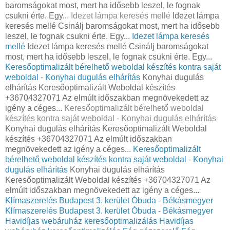
baromságokat most, mert ha idősebb leszel, le fognak
csukni érte. Egy...
Idezet lámpa keresés mellé
Idezet lámpa
keresés mellé Csinálj baromságokat most, mert ha idősebb
leszel, le fognak csukni érte. Egy...
Idezet lámpa keresés
mellé
Idezet lámpa keresés mellé Csinálj baromságokat
most, mert ha idősebb leszel, le fognak csukni érte. Egy...
Keresőoptimalizált bérelhető weboldal készítés kontra saját
weboldal - Konyhai dugulás elhárítás
Konyhai dugulás
elhárítás Keresőoptimalizált Weboldal készítés
+36704327071 Az elmúlt időszakban megnövekedett az
igény a céges...
Keresőoptimalizált bérelhető weboldal
készítés kontra saját weboldal - Konyhai dugulás elhárítás
Konyhai dugulás elhárítás Keresőoptimalizált Weboldal
készítés +36704327071 Az elmúlt időszakban
megnövekedett az igény a céges...
Keresőoptimalizált
bérelhető weboldal készítés kontra saját weboldal - Konyhai
dugulás elhárítás
Konyhai dugulás elhárítás
Keresőoptimalizált Weboldal készítés +36704327071 Az
elmúlt időszakban megnövekedett az igény a céges...
Klímaszerelés Budapest 3. kerület Óbuda - Békásmegyer
Klímaszerelés Budapest 3. kerület Óbuda - Békásmegyer
Havidíjas webáruház keresőoptimalizálás
Havidíjas