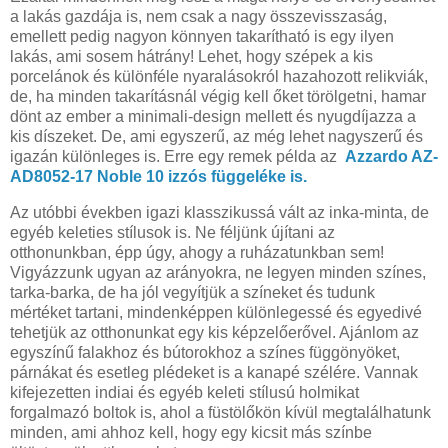
a lakás gazdája is, nem csak a nagy összevisszaság,
emellett pedig nagyon könnyen takarítható is egy ilyen
lakás, ami sosem hátrány! Lehet, hogy szépek a kis
porcelánok és különféle nyaralásokról hazahozott relikviák,
de, ha minden takarításnál végig kell őket törölgetni, hamar
dönt az ember a minimali-design mellett és nyugdíjazza a
kis díszeket. De, ami egyszerű, az még lehet nagyszerű és
igazán különleges is. Erre egy remek példa az
Azzardo AZ-
AD8052-17 Noble 10 izzós függeléke is.
Az utóbbi években igazi klasszikussá vált az inka-minta, de
egyéb keleties stílusok is. Ne féljünk újítani az
otthonunkban, épp úgy, ahogy a ruházatunkban sem!
Vigyázzunk ugyan az arányokra, ne legyen minden színes,
tarka-barka, de ha jól vegyítjük a színeket és tudunk
mértéket tartani, mindenképpen különlegessé és egyedivé
tehetjük az otthonunkat egy kis képzelőerővel. Ajánlom az
egyszínű falakhoz és bútorokhoz a színes függönyöket,
párnákat és esetleg plédeket is a kanapé szélére. Vannak
kifejezetten indiai és egyéb keleti stílusú holmikat
forgalmazó boltok is, ahol a füstölőkön kívül megtalálhatunk
minden, ami ahhoz kell, hogy egy kicsit más színbe