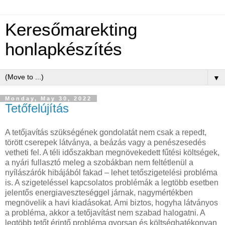
Keresőmarekting
honlapkészítés
▼
Monday, May 30, 2022
Tetőfelújítás
A tetőjavítás szükségének gondolatát nem csak a repedt,
törött cserepek látványa, a beázás vagy a penészesedés
vetheti fel. A téli időszakban megnövekedett fűtési költségek,
a nyári fullasztó meleg a szobákban nem feltétlenül a
nyílászárók hibájából fakad – lehet tetőszigetelési probléma
is. A szigeteléssel kapcsolatos problémák a legtöbb esetben
jelentős energiaveszteséggel járnak, nagymértékben
megnövelik a havi kiadásokat. Ami biztos, hogyha látványos
a probléma, akkor a tetőjavítást nem szabad halogatni. A
legtöbb tetőt érintő probléma gyorsan és költséghatékonyan