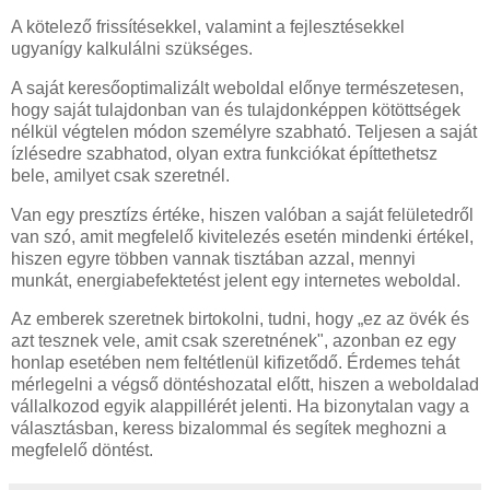
A kötelező frissítésekkel, valamint a fejlesztésekkel
ugyanígy kalkulálni szükséges.
A saját keresőoptimalizált weboldal előnye természetesen,
hogy saját tulajdonban van és tulajdonképpen kötöttségek
nélkül végtelen módon személyre szabható. Teljesen a saját
ízlésedre szabhatod, olyan extra funkciókat építtethetsz
bele, amilyet csak szeretnél.
Van egy presztízs értéke, hiszen valóban a saját felületedről
van szó, amit megfelelő kivitelezés esetén mindenki értékel,
hiszen egyre többen vannak tisztában azzal, mennyi
munkát, energiabefektetést jelent egy internetes weboldal.
Az emberek szeretnek birtokolni, tudni, hogy „ez az övék és
azt tesznek vele, amit csak szeretnének", azonban ez egy
honlap esetében nem feltétlenül kifizetődő. Érdemes tehát
mérlegelni a végső döntéshozatal előtt, hiszen a weboldalad
vállalkozod egyik alappillérét jelenti. Ha bizonytalan vagy a
választásban, keress bizalommal és segítek meghozni a
megfelelő döntést.