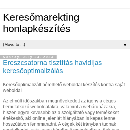
Keresőmarekting
honlapkészítés
▼
Sunday, July 23, 2023
Ereszcsatorna tisztítás havidíjas
keresőoptimalizálás
Keresőoptimalizált bérelhető weboldal készítés kontra saját
weboldal
Az elmúlt időszakban megnövekedett az igény a céges
bemutatkozó weboldalakra, valamint a webáruházakra,
hiszen egyre kevesebb az a szolgáltató vagy termékeket
értékesítő, aki online jelenlét hiányában is képes lenne
hosszútávon fennmaradni. A cégek két irányban tudnak
gondolkodni: saját vagy bérelhető weboldalban. Sok éve