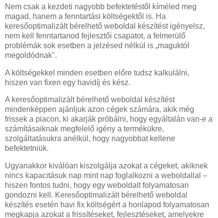
Nem csak a kezdeti nagyobb befektetéstől kíméled meg
magad, hanem a fenntartási költségektől is. Ha
keresőoptimalizált bérelhető weboldal készítést igényelsz,
nem kell fenntartanod fejlesztői csapatot, a felmerülő
problémák sok esetben a jelzésed nélkül is „maguktól
megoldódnak".
A költségekkel minden esetben előre tudsz kalkulálni,
hiszen van fixen egy havidíj és kész.
A keresőoptimalizált bérelhető weboldal készítést
mindenképpen ajánljuk azon cégek számára, akik még
frissek a piacon, ki akarják próbálni, hogy egyáltalán van-e a
számításaiknak megfelelő igény a termékükre,
szolgáltatásukra anélkül, hogy nagyobbat kellene
befektetniük.
Ugyanakkor kiválóan kiszolgálja azokat a cégeket, akiknek
nincs kapacitásuk nap mint nap foglalkozni a weboldallal –
hiszen fontos tudni, hogy egy weboldalt folyamatosan
gondozni kell. Keresőoptimalizált bérelhető weboldal
készítés esetén havi fix költségért a honlapod folyamatosan
megkapja azokat a frissítéseket, fejlesztéseket, amelyekre