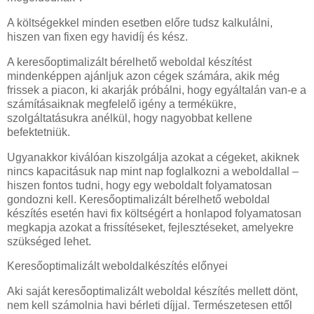
A költségekkel minden esetben előre tudsz kalkulálni,
hiszen van fixen egy havidíj és kész.
A keresőoptimalizált bérelhető weboldal készítést
mindenképpen ajánljuk azon cégek számára, akik még
frissek a piacon, ki akarják próbálni, hogy egyáltalán van-e a
számításaiknak megfelelő igény a termékükre,
szolgáltatásukra anélkül, hogy nagyobbat kellene
befektetniük.
Ugyanakkor kiválóan kiszolgálja azokat a cégeket, akiknek
nincs kapacitásuk nap mint nap foglalkozni a weboldallal –
hiszen fontos tudni, hogy egy weboldalt folyamatosan
gondozni kell. Keresőoptimalizált bérelhető weboldal
készítés esetén havi fix költségért a honlapod folyamatosan
megkapja azokat a frissítéseket, fejlesztéseket, amelyekre
szükséged lehet.
Keresőoptimalizált weboldalkészítés előnyei
Aki saját keresőoptimalizált weboldal készítés mellett dönt,
nem kell számolnia havi bérleti díjjal. Természetesen ettől