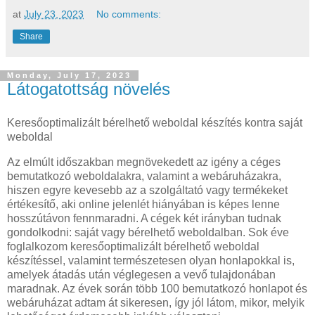
at
July 23, 2023
No comments:
Share
Monday, July 17, 2023
Látogatottság növelés
Keresőoptimalizált bérelhető weboldal készítés kontra saját
weboldal
Az elmúlt időszakban megnövekedett az igény a céges
bemutatkozó weboldalakra, valamint a webáruházakra,
hiszen egyre kevesebb az a szolgáltató vagy termékeket
értékesítő, aki online jelenlét hiányában is képes lenne
hosszútávon fennmaradni. A cégek két irányban tudnak
gondolkodni: saját vagy bérelhető weboldalban. Sok éve
foglalkozom keresőoptimalizált bérelhető weboldal
készítéssel, valamint természetesen olyan honlapokkal is,
amelyek átadás után véglegesen a vevő tulajdonában
maradnak. Az évek során több 100 bemutatkozó honlapot és
webáruházat adtam át sikeresen, így jól látom, mikor, melyik