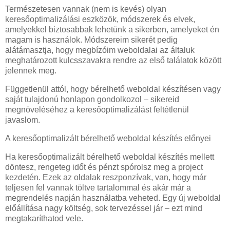
Természetesen vannak (nem is kevés) olyan
keresőoptimalizálási eszközök, módszerek és elvek,
amelyekkel biztosabbak lehetünk a sikerben, amelyeket én
magam is használok. Módszereim sikerét pedig
alátámasztja, hogy megbízóim weboldalai az általuk
meghatározott kulcsszavakra rendre az első találatok között
jelennek meg.
Függetlenül attól, hogy bérelhető weboldal készítésen vagy
saját tulajdonú honlapon gondolkozol – sikereid
megnöveléséhez a keresőoptimalizálást feltétlenül
javaslom.
A keresőoptimalizált bérelhető weboldal készítés előnyei
Ha keresőoptimalizált bérelhető weboldal készítés mellett
döntesz, rengeteg időt és pénzt spórolsz meg a project
kezdetén. Ezek az oldalak reszponzívak, van, hogy már
teljesen fel vannak töltve tartalommal és akár már a
megrendelés napján használatba veheted. Egy új weboldal
előállítása nagy költség, sok tervezéssel jár – ezt mind
megtakaríthatod vele.