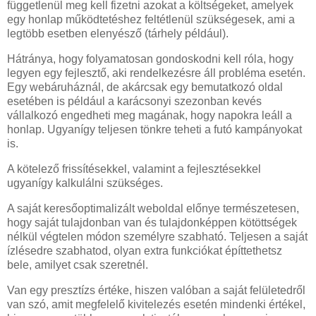
függetlenül meg kell fizetni azokat a költségeket, amelyek
egy honlap működtetéshez feltétlenül szükségesek, ami a
legtöbb esetben elenyésző (tárhely például).
Hátránya, hogy folyamatosan gondoskodni kell róla, hogy
legyen egy fejlesztő, aki rendelkezésre áll probléma esetén.
Egy webáruháznál, de akárcsak egy bemutatkozó oldal
esetében is például a karácsonyi szezonban kevés
vállalkozó engedheti meg magának, hogy napokra leáll a
honlap. Ugyanígy teljesen tönkre teheti a futó kampányokat
is.
A kötelező frissítésekkel, valamint a fejlesztésekkel
ugyanígy kalkulálni szükséges.
A saját keresőoptimalizált weboldal előnye természetesen,
hogy saját tulajdonban van és tulajdonképpen kötöttségek
nélkül végtelen módon személyre szabható. Teljesen a saját
ízlésedre szabhatod, olyan extra funkciókat építtethetsz
bele, amilyet csak szeretnél.
Van egy presztízs értéke, hiszen valóban a saját felületedről
van szó, amit megfelelő kivitelezés esetén mindenki értékel,