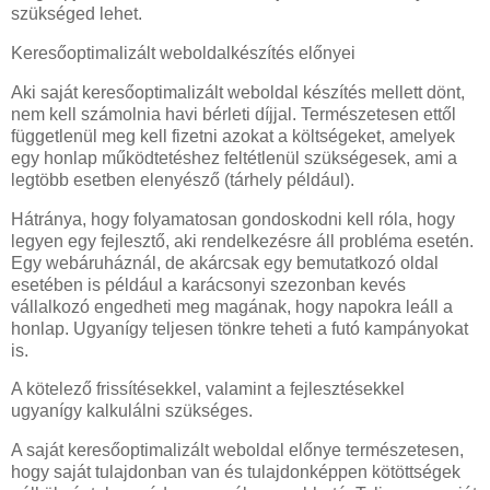
szükséged lehet.
Keresőoptimalizált weboldalkészítés előnyei
Aki saját keresőoptimalizált weboldal készítés mellett dönt,
nem kell számolnia havi bérleti díjjal. Természetesen ettől
függetlenül meg kell fizetni azokat a költségeket, amelyek
egy honlap működtetéshez feltétlenül szükségesek, ami a
legtöbb esetben elenyésző (tárhely például).
Hátránya, hogy folyamatosan gondoskodni kell róla, hogy
legyen egy fejlesztő, aki rendelkezésre áll probléma esetén.
Egy webáruháznál, de akárcsak egy bemutatkozó oldal
esetében is például a karácsonyi szezonban kevés
vállalkozó engedheti meg magának, hogy napokra leáll a
honlap. Ugyanígy teljesen tönkre teheti a futó kampányokat
is.
A kötelező frissítésekkel, valamint a fejlesztésekkel
ugyanígy kalkulálni szükséges.
A saját keresőoptimalizált weboldal előnye természetesen,
hogy saját tulajdonban van és tulajdonképpen kötöttségek