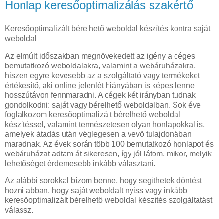
Honlap keresőoptimalizálás szakértő
Keresőoptimalizált bérelhető weboldal készítés kontra saját
weboldal
Az elmúlt időszakban megnövekedett az igény a céges
bemutatkozó weboldalakra, valamint a webáruházakra,
hiszen egyre kevesebb az a szolgáltató vagy termékeket
értékesítő, aki online jelenlét hiányában is képes lenne
hosszútávon fennmaradni. A cégek két irányban tudnak
gondolkodni: saját vagy bérelhető weboldalban. Sok éve
foglalkozom keresőoptimalizált bérelhető weboldal
készítéssel, valamint természetesen olyan honlapokkal is,
amelyek átadás után véglegesen a vevő tulajdonában
maradnak. Az évek során több 100 bemutatkozó honlapot és
webáruházat adtam át sikeresen, így jól látom, mikor, melyik
lehetőséget érdemesebb inkább választani.
Az alábbi sorokkal bízom benne, hogy segíthetek döntést
hozni abban, hogy saját weboldalt nyiss vagy inkább
keresőoptimalizált bérelhető weboldal készítés szolgáltatást
válassz.