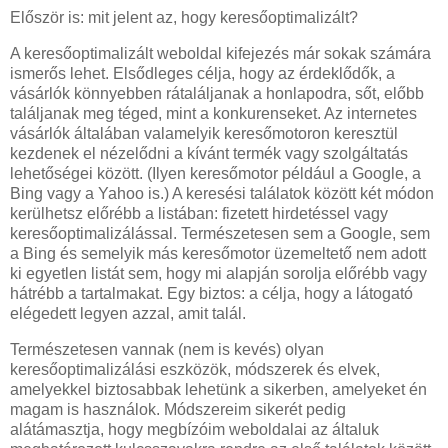
Először is: mit jelent az, hogy keresőoptimalizált?
A keresőoptimalizált weboldal kifejezés már sokak számára
ismerős lehet. Elsődleges célja, hogy az érdeklődők, a
vásárlók könnyebben rátaláljanak a honlapodra, sőt, előbb
találjanak meg téged, mint a konkurenseket. Az internetes
vásárlók általában valamelyik keresőmotoron keresztül
kezdenek el nézelődni a kívánt termék vagy szolgáltatás
lehetőségei között. (Ilyen keresőmotor például a Google, a
Bing vagy a Yahoo is.) A keresési találatok között két módon
kerülhetsz előrébb a listában: fizetett hirdetéssel vagy
keresőoptimalizálással. Természetesen sem a Google, sem
a Bing és semelyik más keresőmotor üzemeltető nem adott
ki egyetlen listát sem, hogy mi alapján sorolja előrébb vagy
hátrébb a tartalmakat. Egy biztos: a célja, hogy a látogató
elégedett legyen azzal, amit talál.
Természetesen vannak (nem is kevés) olyan
keresőoptimalizálási eszközök, módszerek és elvek,
amelyekkel biztosabbak lehetünk a sikerben, amelyeket én
magam is használok. Módszereim sikerét pedig
alátámasztja, hogy megbízóim weboldalai az általuk