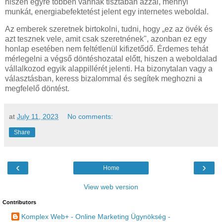
hiszen egyre többen vannak tisztában azzal, mennyi
munkát, energiabefektetést jelent egy internetes weboldal.
Az emberek szeretnek birtokolni, tudni, hogy „ez az övék és
azt tesznek vele, amit csak szeretnének", azonban ez egy
honlap esetében nem feltétlenül kifizetődő. Érdemes tehát
mérlegelni a végső döntéshozatal előtt, hiszen a weboldalad
vállalkozod egyik alappillérét jelenti. Ha bizonytalan vagy a
választásban, keress bizalommal és segítek meghozni a
megfelelő döntést.
at
July 11, 2023
No comments:
Share
‹
›
Home
View web version
Contributors
Komplex Web+ - Online Marketing Ügynökség -