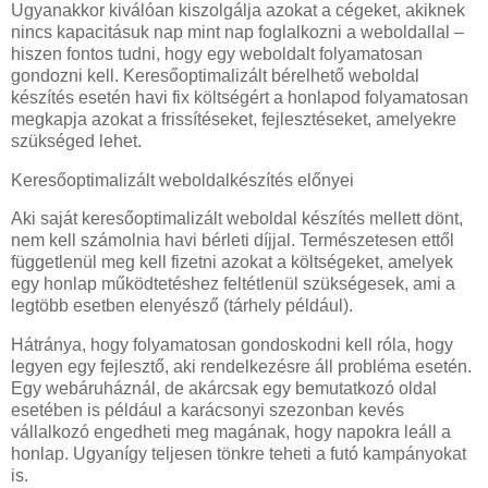
Ugyanakkor kiválóan kiszolgálja azokat a cégeket, akiknek
nincs kapacitásuk nap mint nap foglalkozni a weboldallal –
hiszen fontos tudni, hogy egy weboldalt folyamatosan
gondozni kell. Keresőoptimalizált bérelhető weboldal
készítés esetén havi fix költségért a honlapod folyamatosan
megkapja azokat a frissítéseket, fejlesztéseket, amelyekre
szükséged lehet.
Keresőoptimalizált weboldalkészítés előnyei
Aki saját keresőoptimalizált weboldal készítés mellett dönt,
nem kell számolnia havi bérleti díjjal. Természetesen ettől
függetlenül meg kell fizetni azokat a költségeket, amelyek
egy honlap működtetéshez feltétlenül szükségesek, ami a
legtöbb esetben elenyésző (tárhely például).
Hátránya, hogy folyamatosan gondoskodni kell róla, hogy
legyen egy fejlesztő, aki rendelkezésre áll probléma esetén.
Egy webáruháznál, de akárcsak egy bemutatkozó oldal
esetében is például a karácsonyi szezonban kevés
vállalkozó engedheti meg magának, hogy napokra leáll a
honlap. Ugyanígy teljesen tönkre teheti a futó kampányokat
is.