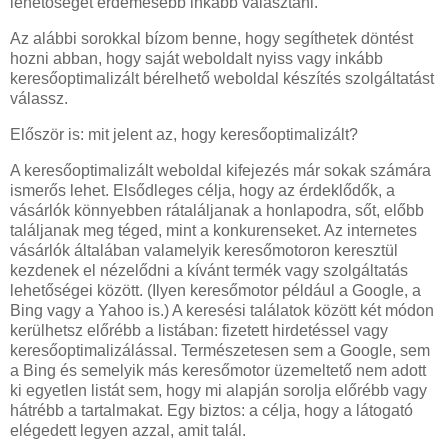
lehetőséget érdemesebb inkább választani.
Az alábbi sorokkal bízom benne, hogy segíthetek döntést
hozni abban, hogy saját weboldalt nyiss vagy inkább
keresőoptimalizált bérelhető weboldal készítés szolgáltatást
válassz.
Először is: mit jelent az, hogy keresőoptimalizált?
A keresőoptimalizált weboldal kifejezés már sokak számára
ismerős lehet. Elsődleges célja, hogy az érdeklődők, a
vásárlók könnyebben rátaláljanak a honlapodra, sőt, előbb
találjanak meg téged, mint a konkurenseket. Az internetes
vásárlók általában valamelyik keresőmotoron keresztül
kezdenek el nézelődni a kívánt termék vagy szolgáltatás
lehetőségei között. (Ilyen keresőmotor például a Google, a
Bing vagy a Yahoo is.) A keresési találatok között két módon
kerülhetsz előrébb a listában: fizetett hirdetéssel vagy
keresőoptimalizálással. Természetesen sem a Google, sem
a Bing és semelyik más keresőmotor üzemeltető nem adott
ki egyetlen listát sem, hogy mi alapján sorolja előrébb vagy
hátrébb a tartalmakat. Egy biztos: a célja, hogy a látogató
elégedett legyen azzal, amit talál.