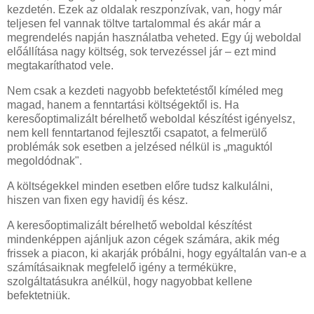
kezdetén. Ezek az oldalak reszponzívak, van, hogy már
teljesen fel vannak töltve tartalommal és akár már a
megrendelés napján használatba veheted. Egy új weboldal
előállítása nagy költség, sok tervezéssel jár – ezt mind
megtakaríthatod vele.
Nem csak a kezdeti nagyobb befektetéstől kíméled meg
magad, hanem a fenntartási költségektől is. Ha
keresőoptimalizált bérelhető weboldal készítést igényelsz,
nem kell fenntartanod fejlesztői csapatot, a felmerülő
problémák sok esetben a jelzésed nélkül is „maguktól
megoldódnak".
A költségekkel minden esetben előre tudsz kalkulálni,
hiszen van fixen egy havidíj és kész.
A keresőoptimalizált bérelhető weboldal készítést
mindenképpen ajánljuk azon cégek számára, akik még
frissek a piacon, ki akarják próbálni, hogy egyáltalán van-e a
számításaiknak megfelelő igény a termékükre,
szolgáltatásukra anélkül, hogy nagyobbat kellene
befektetniük.