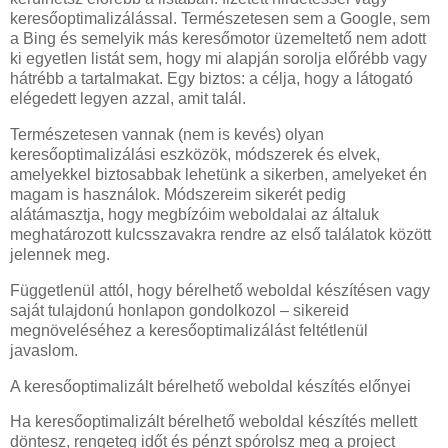
keresőoptimalizálással. Természetesen sem a Google, sem
a Bing és semelyik más keresőmotor üzemeltető nem adott
ki egyetlen listát sem, hogy mi alapján sorolja előrébb vagy
hátrébb a tartalmakat. Egy biztos: a célja, hogy a látogató
elégedett legyen azzal, amit talál.
Természetesen vannak (nem is kevés) olyan
keresőoptimalizálási eszközök, módszerek és elvek,
amelyekkel biztosabbak lehetünk a sikerben, amelyeket én
magam is használok. Módszereim sikerét pedig
alátámasztja, hogy megbízóim weboldalai az általuk
meghatározott kulcsszavakra rendre az első találatok között
jelennek meg.
Függetlenül attól, hogy bérelhető weboldal készítésen vagy
saját tulajdonú honlapon gondolkozol – sikereid
megnöveléséhez a keresőoptimalizálást feltétlenül
javaslom.
A keresőoptimalizált bérelhető weboldal készítés előnyei
Ha keresőoptimalizált bérelhető weboldal készítés mellett
döntesz, rengeteg időt és pénzt spórolsz meg a project