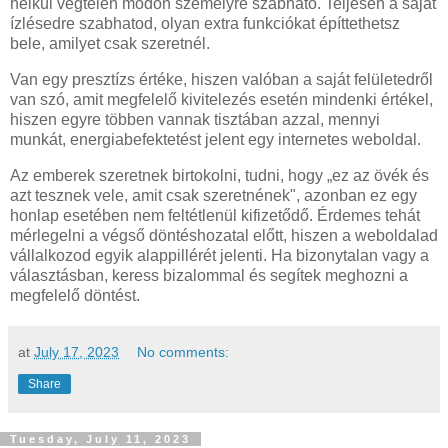
nélkül végtelen módon személyre szabható. Teljesen a saját
ízlésedre szabhatod, olyan extra funkciókat építtethetsz
bele, amilyet csak szeretnél.
Van egy presztízs értéke, hiszen valóban a saját felületedről
van szó, amit megfelelő kivitelezés esetén mindenki értékel,
hiszen egyre többen vannak tisztában azzal, mennyi
munkát, energiabefektetést jelent egy internetes weboldal.
Az emberek szeretnek birtokolni, tudni, hogy „ez az övék és
azt tesznek vele, amit csak szeretnének", azonban ez egy
honlap esetében nem feltétlenül kifizetődő. Érdemes tehát
mérlegelni a végső döntéshozatal előtt, hiszen a weboldalad
vállalkozod egyik alappillérét jelenti. Ha bizonytalan vagy a
választásban, keress bizalommal és segítek meghozni a
megfelelő döntést.
at
July 17, 2023
No comments:
Share
Tuesday, July 11, 2023