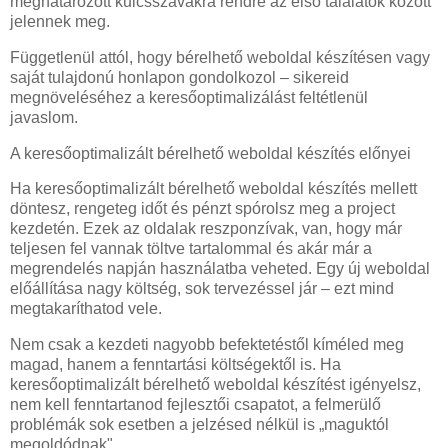
meghatározott kulcsszavakra rendre az első találatok között
jelennek meg.
Függetlenül attól, hogy bérelhető weboldal készítésen vagy
saját tulajdonú honlapon gondolkozol – sikereid
megnöveléséhez a keresőoptimalizálást feltétlenül
javaslom.
A keresőoptimalizált bérelhető weboldal készítés előnyei
Ha keresőoptimalizált bérelhető weboldal készítés mellett
döntesz, rengeteg időt és pénzt spórolsz meg a project
kezdetén. Ezek az oldalak reszponzívak, van, hogy már
teljesen fel vannak töltve tartalommal és akár már a
megrendelés napján használatba veheted. Egy új weboldal
előállítása nagy költség, sok tervezéssel jár – ezt mind
megtakaríthatod vele.
Nem csak a kezdeti nagyobb befektetéstől kíméled meg
magad, hanem a fenntartási költségektől is. Ha
keresőoptimalizált bérelhető weboldal készítést igényelsz,
nem kell fenntartanod fejlesztői csapatot, a felmerülő
problémák sok esetben a jelzésed nélkül is „maguktól
megoldódnak".