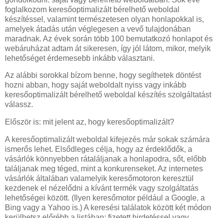
foglalkozom keresőoptimalizált bérelhető weboldal
készítéssel, valamint természetesen olyan honlapokkal is,
amelyek átadás után véglegesen a vevő tulajdonában
maradnak. Az évek során több 100 bemutatkozó honlapot és
webáruházat adtam át sikeresen, így jól látom, mikor, melyik
lehetőséget érdemesebb inkább választani.
Az alábbi sorokkal bízom benne, hogy segíthetek döntést
hozni abban, hogy saját weboldalt nyiss vagy inkább
keresőoptimalizált bérelhető weboldal készítés szolgáltatást
válassz.
Először is: mit jelent az, hogy keresőoptimalizált?
A keresőoptimalizált weboldal kifejezés már sokak számára
ismerős lehet. Elsődleges célja, hogy az érdeklődők, a
vásárlók könnyebben rátaláljanak a honlapodra, sőt, előbb
találjanak meg téged, mint a konkurenseket. Az internetes
vásárlók általában valamelyik keresőmotoron keresztül
kezdenek el nézelődni a kívánt termék vagy szolgáltatás
lehetőségei között. (Ilyen keresőmotor például a Google, a
Bing vagy a Yahoo is.) A keresési találatok között két módon
kerülhetsz előrébb a listában: fizetett hirdetéssel vagy