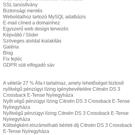
SSL tanúsítvány
Biztonsági mentés
Weboldalhoz tartozó MySQL adatbázis
E-mail címed a domainhez
Egyszerű web design tervezés
Képváltó / Slider
Szöveges aloldal kialakítás
Galéria
Blog
Fix fejléc
GDPR süti elfogadó sáv
A vételár 27 % Áfa-t tartalmaz, amely lehetőséget biztosít
nyíltvégű pénzügyi lízing igénybevételére Citroën DS 3
Crossback E-Tense Nyíregyháza
Nyílt végű pénzügyi lízing Citroën DS 3 Crossback E-Tense
Nyíregyháza
Nyíltvégű pénzügyi lízing Citroën DS 3 Crossback E-Tense
Nyíregyháza
Költségként elszámolható bérleti díj Citroën DS 3 Crossback
E-Tense Nyíregyháza