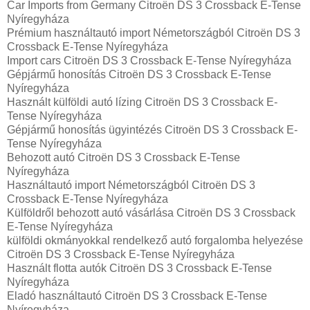
Car Imports from Germany Citroën DS 3 Crossback E-Tense
Nyíregyháza
Prémium használtautó import Németországból Citroën DS 3
Crossback E-Tense Nyíregyháza
Import cars Citroën DS 3 Crossback E-Tense Nyíregyháza
Gépjármű honosítás Citroën DS 3 Crossback E-Tense
Nyíregyháza
Használt külföldi autó lízing Citroën DS 3 Crossback E-
Tense Nyíregyháza
Gépjármű honosítás ügyintézés Citroën DS 3 Crossback E-
Tense Nyíregyháza
Behozott autó Citroën DS 3 Crossback E-Tense
Nyíregyháza
Használtautó import Németországból Citroën DS 3
Crossback E-Tense Nyíregyháza
Külföldről behozott autó vásárlása Citroën DS 3 Crossback
E-Tense Nyíregyháza
külföldi okmányokkal rendelkező autó forgalomba helyezése
Citroën DS 3 Crossback E-Tense Nyíregyháza
Használt flotta autók Citroën DS 3 Crossback E-Tense
Nyíregyháza
Eladó használtautó Citroën DS 3 Crossback E-Tense
Nyíregyháza