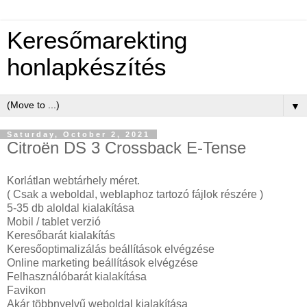
Keresőmarekting
honlapkészítés
▼
Saturday, October 2, 2021
Citroën DS 3 Crossback E-Tense
Korlátlan webtárhely méret.
( Csak a weboldal, weblaphoz tartozó fájlok részére )
5-35 db aloldal kialakítása
Mobil / tablet verzió
Keresőbarát kialakítás
Keresőoptimalizálás beállítások elvégzése
Online marketing beállítások elvégzése
Felhasználóbarát kialakítása
Favikon
Akár többnyelvű weboldal kialakítása