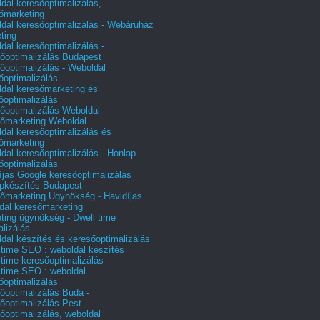
dal keresőoptimalizálás,
őmarketing
dal keresőoptimalizálás - Webáruház
ting
dal keresőoptimalizálás -
őoptimalizálás Budapest
őoptimalizálás - Weboldal
őoptimalizálás
dal keresőmarketing és
őoptimalizálás
őoptimalizálás Weboldal -
őmarketing Weboldal
dal keresőoptimalizálás és
őmarketing
dal keresőoptimalizálás - Honlap
őoptimalizálás
íjas Google keresőoptimalizálás
pkészítés Budapest
őmarketing Ügynökség - Havidíjas
dal keresőmarketing
ting ügynökség - Dwell time
alizálás
dal készítés és keresőoptimalizálás
 time SEO : weboldal készítés
 time keresőoptimalizálás
 time SEO : weboldal
őoptimalizálás
őoptimalizálás Buda -
őoptimalizálás Pest
őoptimalizálás, weboldal