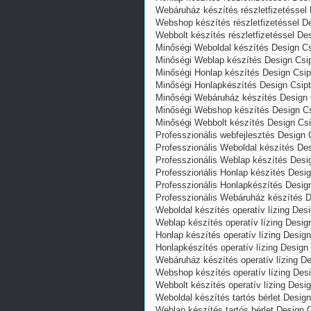
Webáruház készítés részletfizetéssel
Webshop készítés részletfizetéssel D
Webbolt készítés részletfizetéssel D
Minőségi Weboldal készítés Design C
Minőségi Weblap készítés Design Csi
Minőségi Honlap készítés Design Csi
Minőségi Honlapkészítés Design Csip
Minőségi Webáruház készítés Design 
Minőségi Webshop készítés Design Cs
Minőségi Webbolt készítés Design Cs
Professzionális webfejlesztés Design
Professzionális Weboldal készítés De
Professzionális Weblap készítés Desi
Professzionális Honlap készítés Desi
Professzionális Honlapkészítés Desig
Professzionális Webáruház készítés 
Weboldal készítés operatív lízing De
Weblap készítés operatív lízing Desi
Honlap készítés operatív lízing Desig
Honlapkészítés operatív lízing Desig
Webáruház készítés operatív lízing D
Webshop készítés operatív lízing Des
Webbolt készítés operatív lízing Des
Weboldal készítés tartós bérlet Desig
Weblap készítés tartós bérlet Design