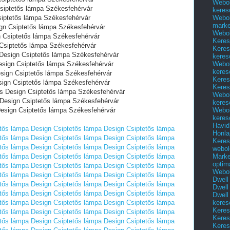
Webol
Csiptetős lámpa Székesfehérvár
keres
Webol
Csiptetős lámpa Székesfehérvár
marke
ign Csiptetős lámpa Székesfehérvár
Webol
n Csiptetős lámpa Székesfehérvár
Keres
 Csiptetős lámpa Székesfehérvár
Keres
 Design Csiptetős lámpa Székesfehérvár
keres
Webol
esign Csiptetős lámpa Székesfehérvár
keres
esign Csiptetős lámpa Székesfehérvár
Keres
sign Csiptetős lámpa Székesfehérvár
Keres
és Design Csiptetős lámpa Székesfehérvár
Webol
 Design Csiptetős lámpa Székesfehérvár
keres
Webol
Design Csiptetős lámpa Székesfehérvár
keres
Havid
tős lámpa
Design Csiptetős lámpa
Design Csiptetős lámpa
Honla
tős lámpa
Design Csiptetős lámpa
Design Csiptetős lámpa
Keres
tős lámpa
Design Csiptetős lámpa
Design Csiptetős lámpa
webol
Marke
tős lámpa
Design Csiptetős lámpa
Design Csiptetős lámpa
optim
tős lámpa
Design Csiptetős lámpa
Design Csiptetős lámpa
Webol
tős lámpa
Design Csiptetős lámpa
Design Csiptetős lámpa
Dwell
tős lámpa
Design Csiptetős lámpa
Design Csiptetős lámpa
Dwell
tős lámpa
Design Csiptetős lámpa
Design Csiptetős lámpa
Dwell
keres
tős lámpa
Design Csiptetős lámpa
Design Csiptetős lámpa
Keres
tős lámpa
Design Csiptetős lámpa
Design Csiptetős lámpa
Keres
tős lámpa
Design Csiptetős lámpa
Design Csiptetős lámpa
Keres