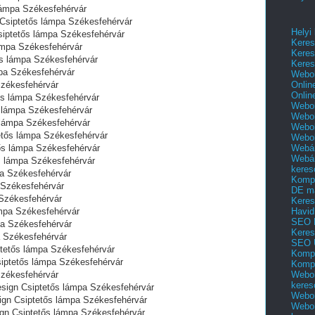
lámpa Székesfehérvár
 Csiptetős lámpa Székesfehérvár
Helyi
siptetős lámpa Székesfehérvár
Keres
ámpa Székesfehérvár
Keres
s lámpa Székesfehérvár
Keres
pa Székesfehérvár
Webol
Onlin
zékesfehérvár
Onlin
ős lámpa Székesfehérvár
Webol
 lámpa Székesfehérvár
Webol
 lámpa Székesfehérvár
Webol
tős lámpa Székesfehérvár
Webo
Webár
ős lámpa Székesfehérvár
Webár
s lámpa Székesfehérvár
keres
pa Székesfehérvár
Kompl
 Székesfehérvár
DE m
 Székesfehérvár
Keres
Havid
ámpa Székesfehérvár
SEO 
pa Székesfehérvár
Keres
a Székesfehérvár
SEO 
ptetős lámpa Székesfehérvár
Kompl
siptetős lámpa Székesfehérvár
Kompl
Webol
Székesfehérvár
keres
Design Csiptetős lámpa Székesfehérvár
Webol
sign Csiptetős lámpa Székesfehérvár
Webol
sign Csiptetős lámpa Székesfehérvár