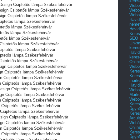
keres
 Design Csiptetős lámpa Székesfehérvár
Webol
Webol
esign Csiptetős lámpa Székesfehérvár
Webol
esign Csiptetős lámpa Székesfehérvár
Havid
siptetős lámpa Székesfehérvár
néme
ptetős lámpa Székesfehérvár
Havid
ptetős lámpa Székesfehérvár
Keres
SEO Ü
tetős lámpa Székesfehérvár
Linkm
Csiptetős lámpa Székesfehérvár
keres
iptetős lámpa Székesfehérvár
Havid
iptetős lámpa Székesfehérvár
keres
 Csiptetős lámpa Székesfehérvár
Onlin
Webol
sign Csiptetős lámpa Székesfehérvár
Keres
gn Csiptetős lámpa Székesfehérvár
Keres
gn Csiptetős lámpa Székesfehérvár
marke
n Csiptetős lámpa Székesfehérvár
Havid
Design Csiptetős lámpa Székesfehérvár
Webol
Marke
sign Csiptetős lámpa Székesfehérvár
Webol
gn Csiptetős lámpa Székesfehérvár
Keres
n Csiptetős lámpa Székesfehérvár
Ügyn
n Csiptetős lámpa Székesfehérvár
Keres
esign Csiptetős lámpa Székesfehérvár
Arcul
Webár
ign Csiptetős lámpa Székesfehérvár
Onlin
ign Csiptetős lámpa Székesfehérvár
Keres
n Csiptetős lámpa Székesfehérvár
Ügyn
 Csiptetős lámpa Székesfehérvár