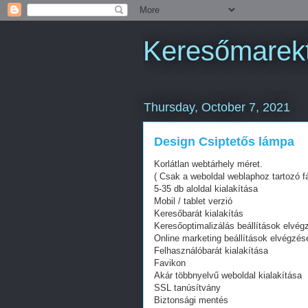
Keresőmarekt
Thursday, October 7, 2021
Design Csiptetős lámpa
Korlátlan webtárhely méret.
( Csak a weboldal weblaphoz tartozó fá
5-35 db aloldal kialakítása
Mobil / tablet verzió
Keresőbarát kialakítás
Keresőoptimalizálás beállítások elvég
Online marketing beállítások elvégzés
Felhasználóbarát kialakítása
Favikon
Akár többnyelvű weboldal kialakítása
SSL tanúsítvány
Biztonsági mentés