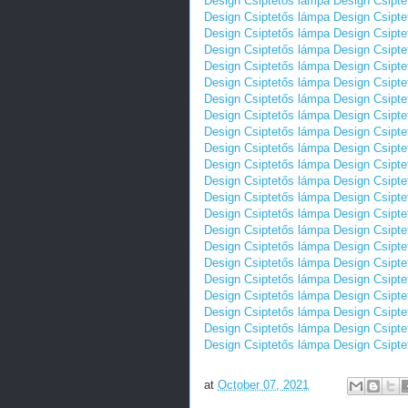
Design Csiptetős lámpa
Design Csipte
Design Csiptetős lámpa
Design Csipte
Design Csiptetős lámpa
Design Csipte
Design Csiptetős lámpa
Design Csipte
Design Csiptetős lámpa
Design Csipte
Design Csiptetős lámpa
Design Csipte
Design Csiptetős lámpa
Design Csipte
Design Csiptetős lámpa
Design Csipte
Design Csiptetős lámpa
Design Csipte
Design Csiptetős lámpa
Design Csipte
Design Csiptetős lámpa
Design Csipte
Design Csiptetős lámpa
Design Csipte
Design Csiptetős lámpa
Design Csipte
Design Csiptetős lámpa
Design Csipte
Design Csiptetős lámpa
Design Csipte
Design Csiptetős lámpa
Design Csipte
Design Csiptetős lámpa
Design Csipte
Design Csiptetős lámpa
Design Csipte
Design Csiptetős lámpa
Design Csipte
Design Csiptetős lámpa
Design Csipte
Design Csiptetős lámpa
Design Csipte
Design Csiptetős lámpa
Design Csipte
at
October 07, 2021