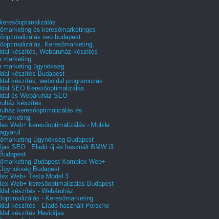
 keresőoptimalizálás
őmarketing és keresőmarketinges
őoptimalizálás seo budapest
őoptimalizálás, Keresőmarketing,
dal készítés, Webáruház készítés
e marketing
e marketing ügynökség
dal készítés Budapest
dal készítés, weboldal programozás
dal SEO Keresőoptimalizálás
ldal és Webáruház SEO
uház készítés
uház keresőoptimalizálás és
őmarketing
ex Web+ keresőoptimalizálás - Mobile
agyarul
őmarketing Ügynökség Budapest
íjas SEO : Eladó új és használt BMW i3
Budapest
őmarketing Budapest Komplex Web+
Ügynökség Budapest
ex Web+ Tesla Model 3
ex Web+ keresőoptimalizálás Budapest
dal készítés - Webáruház
őoptimalizálás - Keresőmarketing
dal készítés - Eladó használt Porsche
dal készítés Havidíjas