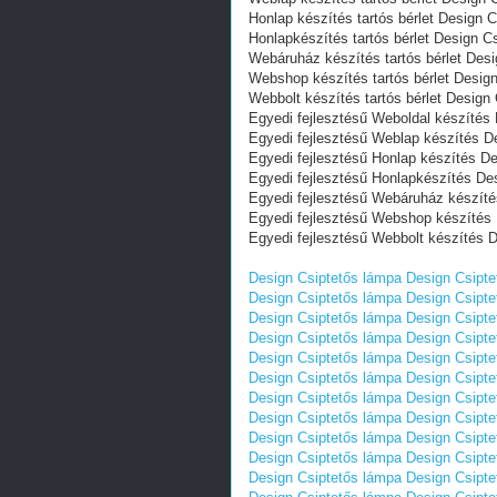
Honlap készítés tartós bérlet Design 
Honlapkészítés tartós bérlet Design 
Webáruház készítés tartós bérlet Des
Webshop készítés tartós bérlet Desig
Webbolt készítés tartós bérlet Design
Egyedi fejlesztésű Weboldal készítés
Egyedi fejlesztésű Weblap készítés D
Egyedi fejlesztésű Honlap készítés D
Egyedi fejlesztésű Honlapkészítés De
Egyedi fejlesztésű Webáruház készít
Egyedi fejlesztésű Webshop készítés
Egyedi fejlesztésű Webbolt készítés 
Design Csiptetős lámpa
Design Csipte
Design Csiptetős lámpa
Design Csipte
Design Csiptetős lámpa
Design Csipte
Design Csiptetős lámpa
Design Csipte
Design Csiptetős lámpa
Design Csipte
Design Csiptetős lámpa
Design Csipte
Design Csiptetős lámpa
Design Csipte
Design Csiptetős lámpa
Design Csipte
Design Csiptetős lámpa
Design Csipte
Design Csiptetős lámpa
Design Csipte
Design Csiptetős lámpa
Design Csipte