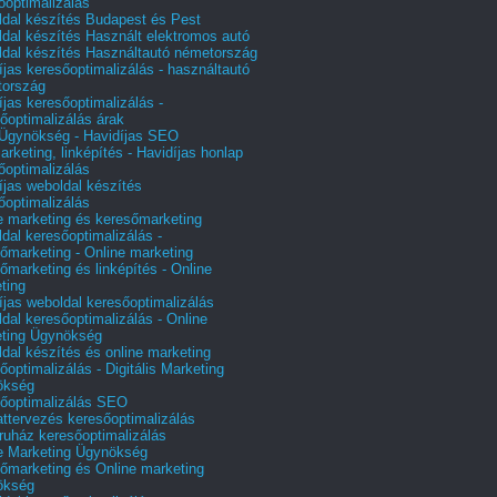
őoptimalizálás
dal készítés Budapest és Pest
dal készítés Használt elektromos autó
dal készítés Használtautó németország
íjas keresőoptimalizálás - használtautó
tország
íjas keresőoptimalizálás -
őoptimalizálás árak
gynökség - Havidíjas SEO
arketing, linképítés - Havidíjas honlap
őoptimalizálás
íjas weboldal készítés
őoptimalizálás
e marketing és keresőmarketing
dal keresőoptimalizálás -
őmarketing - Online marketing
őmarketing és linképítés - Online
ting
íjas weboldal keresőoptimalizálás
dal keresőoptimalizálás - Online
ting Ügynökség
dal készítés és online marketing
őoptimalizálás - Digitális Marketing
ökség
őoptimalizálás SEO
attervezés keresőoptimalizálás
uház keresőoptimalizálás
e Marketing Ügynökség
őmarketing és Online marketing
ökség