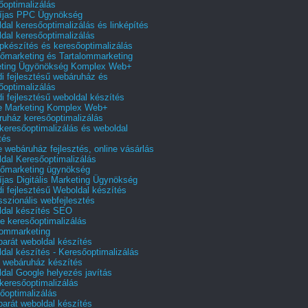
őoptimalizálás
íjas PPC Ügynökség
dal keresőoptimalizálás és linképítés
dal keresőoptimalizálás
pkészítés és keresőoptimalizálás
őmarketing és Tartalommarketing
eting Ügyönökség Komplex Web+
i fejlesztésű webáruház és
őoptimalizálás
i fejlesztésű weboldal készítés
e Marketing Komplex Web+
uház keresőoptimalizálás
 keresőoptimalizálás és weboldal
tés
e webáruház fejlesztés, online vásárlás
dal Keresőoptimalizálás
őmarketing ügynökség
íjas Digitális Marketing Ügynökség
i fejlesztésű Weboldal készítés
sszionális webfejlesztés
dal készítés SEO
e keresőoptimalizálás
lommarketing
barát weboldal készítés
dal készítés - Keresőoptimalizálás
 webáruház készítés
dal Google helyezés javítás
 keresőoptimalizálás
őoptimalizálás
barát weboldal készítés