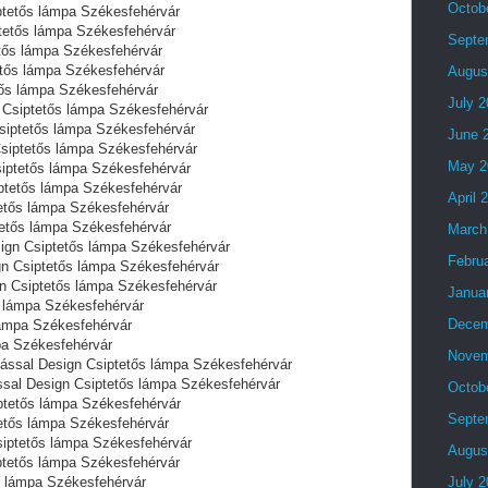
Octob
ptetős lámpa Székesfehérvár
tetős lámpa Székesfehérvár
Septe
tős lámpa Székesfehérvár
etős lámpa Székesfehérvár
Augus
tős lámpa Székesfehérvár
July 
 Csiptetős lámpa Székesfehérvár
siptetős lámpa Székesfehérvár
June 
Csiptetős lámpa Székesfehérvár
May 2
siptetős lámpa Székesfehérvár
iptetős lámpa Székesfehérvár
April 
tetős lámpa Székesfehérvár
tetős lámpa Székesfehérvár
March
sign Csiptetős lámpa Székesfehérvár
Febru
gn Csiptetős lámpa Székesfehérvár
gn Csiptetős lámpa Székesfehérvár
Janua
 lámpa Székesfehérvár
Decem
ámpa Székesfehérvár
pa Székesfehérvár
Novem
lással Design Csiptetős lámpa Székesfehérvár
ssal Design Csiptetős lámpa Székesfehérvár
Octob
ptetős lámpa Székesfehérvár
Septe
etős lámpa Székesfehérvár
iptetős lámpa Székesfehérvár
Augus
tetős lámpa Székesfehérvár
s lámpa Székesfehérvár
July 