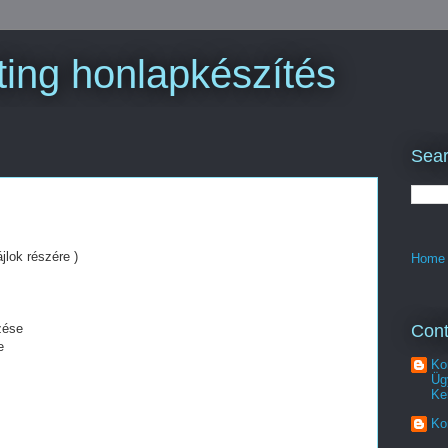
ing honlapkészítés
Sear
jlok részére )
Home
Cont
zése
e
Ko
Üg
Ke
Ko