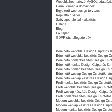
Weboldalhoz tartozó MySQL adatbázi
E-mail címed a domainhez
Egyszerű web design tervezés
Képváltó / Slider
Szöveges aloldal kialakítás
Galéria
Blog
Fix fejléc
GDPR süti elfogadó sáv
Bérelhető weboldal Design Csiptetős 
Bérelhető weboldal‎ készítés Design 
Bérelhető honlapkészítés Design Csip
Bérelhető honlap Design Csiptetős lá
Bérelhető honlap készítés Design Csi
Bérelhető weblap Design Csiptetős lá
Bérelhető weblap készítés Design Csi
Profi honlap készítés Design Csiptet
Profi weboldal készítés Design Csipt
Profi weblap készítés Design Csiptet
Profi honlapkészítés Design Csiptető
Modern weboldal készítés Design Csi
Modern weblap készítés Design Csipt
Modern honlap készítés Design Csipt