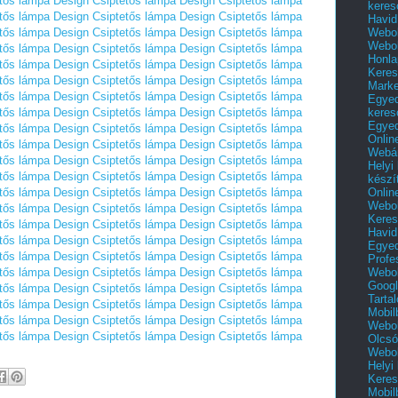
tős lámpa
Design Csiptetős lámpa
Design Csiptetős lámpa
keres
tős lámpa
Design Csiptetős lámpa
Design Csiptetős lámpa
Havid
Webol
tős lámpa
Design Csiptetős lámpa
Design Csiptetős lámpa
Webol
tős lámpa
Design Csiptetős lámpa
Design Csiptetős lámpa
Honla
tős lámpa
Design Csiptetős lámpa
Design Csiptetős lámpa
Keres
tős lámpa
Design Csiptetős lámpa
Design Csiptetős lámpa
Mark
tős lámpa
Design Csiptetős lámpa
Design Csiptetős lámpa
Egyed
keres
tős lámpa
Design Csiptetős lámpa
Design Csiptetős lámpa
Egyed
tős lámpa
Design Csiptetős lámpa
Design Csiptetős lámpa
Onlin
tős lámpa
Design Csiptetős lámpa
Design Csiptetős lámpa
Webár
tős lámpa
Design Csiptetős lámpa
Design Csiptetős lámpa
Helyi
tős lámpa
Design Csiptetős lámpa
Design Csiptetős lámpa
készí
Onlin
tős lámpa
Design Csiptetős lámpa
Design Csiptetős lámpa
Webol
tős lámpa
Design Csiptetős lámpa
Design Csiptetős lámpa
Keres
tős lámpa
Design Csiptetős lámpa
Design Csiptetős lámpa
Havid
tős lámpa
Design Csiptetős lámpa
Design Csiptetős lámpa
Egyed
tős lámpa
Design Csiptetős lámpa
Design Csiptetős lámpa
Profe
Webol
tős lámpa
Design Csiptetős lámpa
Design Csiptetős lámpa
Googl
tős lámpa
Design Csiptetős lámpa
Design Csiptetős lámpa
Tarta
tős lámpa
Design Csiptetős lámpa
Design Csiptetős lámpa
Mobil
tős lámpa
Design Csiptetős lámpa
Design Csiptetős lámpa
Webol
tős lámpa
Design Csiptetős lámpa
Design Csiptetős lámpa
Olcsó
Webol
Helyi
Keres
Mobil