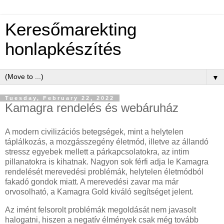
Keresőmarekting
honlapkészítés
▼
Tuesday, February 22, 2022
Kamagra rendelés és webáruház
A modern civilizációs betegségek, mint a helytelen
táplálkozás, a mozgásszegény életmód, illetve az állandó
stressz egyebek mellett a párkapcsolatokra, az intim
pillanatokra is kihatnak. Nagyon sok férfi adja le Kamagra
rendelését merevedési problémák, helytelen életmódból
fakadó gondok miatt. A merevedési zavar ma már
orvosolható, a Kamagra Gold kiváló segítséget jelent.
Az imént felsorolt problémák megoldását nem javasolt
halogatni, hiszen a negatív élmények csak még tovább