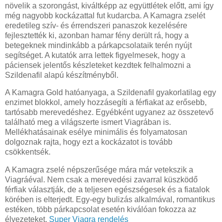
növelik a szorongást, kiváltképp az együttlétek előtt, ami így
még nagyobb kockázattal fut kudarcba. A Kamagra zselét
eredetileg szív- és érrendszeri panaszok kezelésére
fejlesztették ki, azonban hamar fény derült rá, hogy a
betegeknek mindinkább a párkapcsolataik terén nyújt
segítséget. A kutatók arra lettek figyelmesek, hogy a
páciensek jelentős készleteket kezdtek felhalmozni a
Szildenafil alapú készítményből.
A Kamagra Gold hatóanyaga, a Szildenafil gyakorlatilag egy
enzimet blokkol, amely hozzásegíti a férfiakat az erősebb,
tartósabb merevedéshez. Egyébként ugyanez az összetevő
található meg a világszerte ismert Viagrában is.
Mellékhatásainak esélye minimális és folyamatosan
dolgoznak rajta, hogy ezt a kockázatot is tovább
csökkentsék.
A Kamagra zselé népszerűsége mára már vetekszik a
Viagráéval. Nem csak a merevedési zavarral küszködő
férfiak választják, de a teljesen egészségesek és a fiatalok
körében is elterjedt. Egy-egy bulizás alkalmával, romantikus
estéken, több párkapcsolat esetén kiválóan fokozza az
élvezeteket.
Super Viagra rendelés