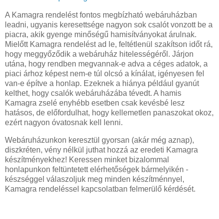
A Kamagra rendelést fontos megbízható webáruházban
leadni, ugyanis keresettsége nagyon sok csalót vonzott be a
piacra, akik gyenge minőségű hamisítványokat árulnak.
Mielőtt Kamagra rendelést ad le, feltétlenül szakítson időt rá,
hogy meggyőződik a webáruház hitelességéről. Járjon
utána, hogy rendben megvannak-e adva a céges adatok, a
piaci árhoz képest nem-e túl olcsó a kínálat, igényesen fel
van-e építve a honlap. Ezeknek a hiánya például gyanút
kelthet, hogy csalók webáruházába tévedt. A hamis
Kamagra zselé enyhébb esetben csak kevésbé lesz
hatásos, de előfordulhat, hogy kellemetlen panaszokat okoz,
ezért nagyon óvatosnak kell lenni.
Webáruházunkon keresztül gyorsan (akár még aznap),
diszkréten, vény nélkül juthat hozzá az eredeti Kamagra
készítményekhez! Keressen minket bizalommal
honlapunkon feltüntetett elérhetőségek bármelyikén -
készséggel válaszoljuk meg minden készítménnyel,
Kamagra rendeléssel kapcsolatban felmerülő kérdését.