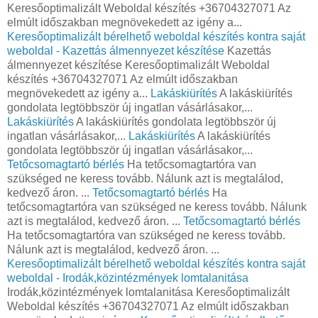
Keresőoptimalizált Weboldal készítés +36704327071 Az
elmúlt időszakban megnövekedett az igény a...
Keresőoptimalizált bérelhető weboldal készítés kontra saját
weboldal - Kazettás álmennyezet készítése
Kazettás
álmennyezet készítése Keresőoptimalizált Weboldal
készítés +36704327071 Az elmúlt időszakban
megnövekedett az igény a...
Lakáskiürítés
A lakáskiürítés
gondolata legtöbbször új ingatlan vásárlásakor,...
Lakáskiürítés
A lakáskiürítés gondolata legtöbbször új
ingatlan vásárlásakor,...
Lakáskiürítés
A lakáskiürítés
gondolata legtöbbször új ingatlan vásárlásakor,...
Tetőcsomagtartó bérlés
Ha tetőcsomagtartóra van
szükséged ne keress tovább. Nálunk azt is megtalálod,
kedvező áron. ...
Tetőcsomagtartó bérlés
Ha
tetőcsomagtartóra van szükséged ne keress tovább. Nálunk
azt is megtalálod, kedvező áron. ...
Tetőcsomagtartó bérlés
Ha tetőcsomagtartóra van szükséged ne keress tovább.
Nálunk azt is megtalálod, kedvező áron. ...
Keresőoptimalizált bérelhető weboldal készítés kontra saját
weboldal - Irodák,közintézmények lomtalanitása
Irodák,közintézmények lomtalanitása Keresőoptimalizált
Weboldal készítés +36704327071 Az elmúlt időszakban