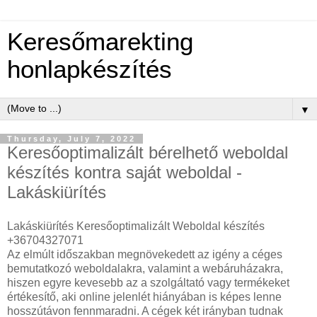
Keresőmarekting
honlapkészítés
▼
Thursday, July 7, 2022
Keresőoptimalizált bérelhető weboldal
készítés kontra saját weboldal -
Lakáskiürítés
Lakáskiürítés Keresőoptimalizált Weboldal készítés
+36704327071
Az elmúlt időszakban megnövekedett az igény a céges
bemutatkozó weboldalakra, valamint a webáruházakra,
hiszen egyre kevesebb az a szolgáltató vagy termékeket
értékesítő, aki online jelenlét hiányában is képes lenne
hosszútávon fennmaradni. A cégek két irányban tudnak