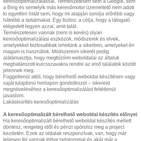
keresőoptimalizálással. Természetesen sem a Google, sem
a Bing és semelyik más keresőmotor üzemeltető nem adott
ki egyetlen listát sem, hogy mi alapján sorolja előrébb vagy
hátrébb a tartalmakat. Egy biztos: a célja, hogy a látogató
elégedett legyen azzal, amit talál.
Természetesen vannak (nem is kevés) olyan
keresőoptimalizálási eszközök, módszerek és elvek,
amelyekkel biztosabbak lehetünk a sikerben, amelyeket én
magam is használok. Módszereim sikerét pedig
alátámasztja, hogy megbízóim weboldalai az általuk
meghatározott kulcsszavakra rendre az első találatok között
jelennek meg.
Függetlenül attól, hogy bérelhető weboldal készítésen vagy
saját tulajdonú honlapon gondolkozol – sikereid
megnöveléséhez a keresőoptimalizálást feltétlenül
javaslom.
Lakáskiürítés keresőoptimalizálás
A keresőoptimalizált bérelhető weboldal készítés előnyei
Ha keresőoptimalizált bérelhető weboldal készítés mellett
döntesz, rengeteg időt és pénzt spórolsz meg a project
kezdetén. Ezek az oldalak reszponzívak, van, hogy már
teljesen fel vannak töltve tartalommal és akár már a