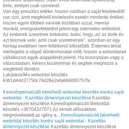
bele, amilyet csak szeretnél.
Van egy presztízs értéke, hiszen valóban a saját felületedről
van szó, amit megfelelő kivitelezés esetén mindenki értékel,
hiszen egyre többen vannak tisztában azzal, mennyi
munkát, energiabefektetést jelent egy internetes weboldal.
Az emberek szeretnek birtokolni, tudni, hogy „ez az övék és
azt tesznek vele, amit csak szeretnének", azonban ez egy
honlap esetében nem feltétlenül kifizetődő. Érdemes tehát
mérlegelni a végső döntéshozatal előtt, hiszen a weboldalad
vállalkozod egyik alappillérét jelenti. Ha bizonytalan vagy a
választásban, keress bizalommal és segítek meghozni a
megfelelő döntést.
Lakáskiürítés weboldal készítés
KW1d44427750c76d26e2efa666000757fa
Keresőoptimalizált bérelhető weboldal készítés kontra saját
weboldal - Kazettás álmennyezet készítése
Kazettás
álmennyezet készítése Keresőoptimalizált Weboldal
készítés +36704327071 Az elmúlt időszakban
megnövekedett az igény a...
Keresőoptimalizált bérelhető
weboldal készítés kontra saját weboldal - Kazettás
álmennyezet készítése
Kazettás álmennyezet készítése