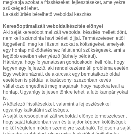
megkapja azokat a frissítéseket, fejlesztéseket, amelyekre
szükséged lehet.
Lakáskiürítés bérelhető weboldal készítés
Keresőoptimalizált weboldalkészítés előnyei
Aki saját keresőoptimalizált weboldal készítés mellett dönt,
nem kell számolnia havi bérleti díjjal. Természetesen ettől
függetlenül meg kell fizetni azokat a költségeket, amelyek
egy honlap működtetéshez feltétlenül szükségesek, ami a
legtöbb esetben elenyésző (tárhely például).
Hátránya, hogy folyamatosan gondoskodni kell róla, hogy
legyen egy fejlesztő, aki rendelkezésre áll probléma esetén.
Egy webáruháznál, de akárcsak egy bemutatkozó oldal
esetében is például a karácsonyi szezonban kevés
vállalkozó engedheti meg magának, hogy napokra leáll a
honlap. Ugyanígy teljesen tönkre teheti a futó kampányokat
is.
A kötelező frissítésekkel, valamint a fejlesztésekkel
ugyanígy kalkulálni szükséges.
A saját keresőoptimalizált weboldal előnye természetesen,
hogy saját tulajdonban van és tulajdonképpen kötöttségek
nélkül végtelen módon személyre szabható. Teljesen a saját
ízlésedre szabhatod, olyan extra funkciókat építtethetsz