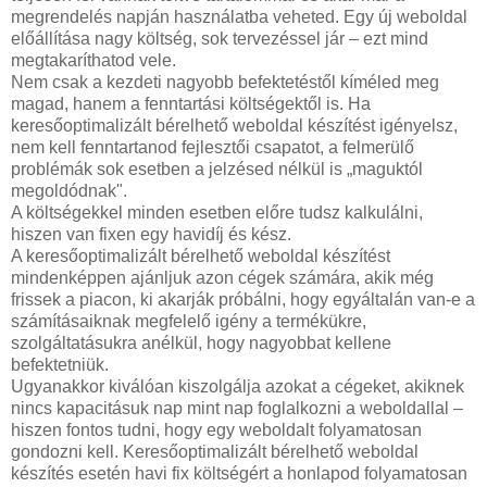
megrendelés napján használatba veheted. Egy új weboldal
előállítása nagy költség, sok tervezéssel jár – ezt mind
megtakaríthatod vele.
Nem csak a kezdeti nagyobb befektetéstől kíméled meg
magad, hanem a fenntartási költségektől is. Ha
keresőoptimalizált bérelhető weboldal készítést igényelsz,
nem kell fenntartanod fejlesztői csapatot, a felmerülő
problémák sok esetben a jelzésed nélkül is „maguktól
megoldódnak".
A költségekkel minden esetben előre tudsz kalkulálni,
hiszen van fixen egy havidíj és kész.
A keresőoptimalizált bérelhető weboldal készítést
mindenképpen ajánljuk azon cégek számára, akik még
frissek a piacon, ki akarják próbálni, hogy egyáltalán van-e a
számításaiknak megfelelő igény a termékükre,
szolgáltatásukra anélkül, hogy nagyobbat kellene
befektetniük.
Ugyanakkor kiválóan kiszolgálja azokat a cégeket, akiknek
nincs kapacitásuk nap mint nap foglalkozni a weboldallal –
hiszen fontos tudni, hogy egy weboldalt folyamatosan
gondozni kell. Keresőoptimalizált bérelhető weboldal
készítés esetén havi fix költségért a honlapod folyamatosan