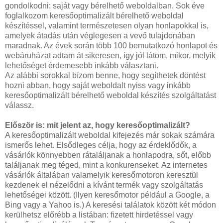
gondolkodni: saját vagy bérelhető weboldalban. Sok éve
foglalkozom keresőoptimalizált bérelhető weboldal
készítéssel, valamint természetesen olyan honlapokkal is,
amelyek átadás után véglegesen a vevő tulajdonában
maradnak. Az évek során több 100 bemutatkozó honlapot és
webáruházat adtam át sikeresen, így jól látom, mikor, melyik
lehetőséget érdemesebb inkább választani.
Az alábbi sorokkal bízom benne, hogy segíthetek döntést
hozni abban, hogy saját weboldalt nyiss vagy inkább
keresőoptimalizált bérelhető weboldal készítés szolgáltatást
válassz.
Először is: mit jelent az, hogy keresőoptimalizált?
A keresőoptimalizált weboldal kifejezés már sokak számára
ismerős lehet. Elsődleges célja, hogy az érdeklődők, a
vásárlók könnyebben rátaláljanak a honlapodra, sőt, előbb
találjanak meg téged, mint a konkurenseket. Az internetes
vásárlók általában valamelyik keresőmotoron keresztül
kezdenek el nézelődni a kívánt termék vagy szolgáltatás
lehetőségei között. (Ilyen keresőmotor például a Google, a
Bing vagy a Yahoo is.) A keresési találatok között két módon
kerülhetsz előrébb a listában: fizetett hirdetéssel vagy