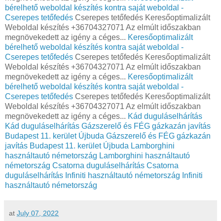
bérelhető weboldal készítés kontra saját weboldal -
Cserepes tetőfedés
Cserepes tetőfedés Keresőoptimalizált
Weboldal készítés +36704327071 Az elmúlt időszakban
megnövekedett az igény a céges...
Keresőoptimalizált
bérelhető weboldal készítés kontra saját weboldal -
Cserepes tetőfedés
Cserepes tetőfedés Keresőoptimalizált
Weboldal készítés +36704327071 Az elmúlt időszakban
megnövekedett az igény a céges...
Keresőoptimalizált
bérelhető weboldal készítés kontra saját weboldal -
Cserepes tetőfedés
Cserepes tetőfedés Keresőoptimalizált
Weboldal készítés +36704327071 Az elmúlt időszakban
megnövekedett az igény a céges...
Kád duguláselhárítás
Kád duguláselhárítás
Gázszerelő és FÉG gázkazán javítás
Budapest 11. kerület Újbuda
Gázszerelő és FÉG gázkazán
javítás Budapest 11. kerület Újbuda
Lamborghini
használtautó németország
Lamborghini használtautó
németország
Csatorna duguláselhárítás
Csatorna
duguláselhárítás
Infiniti használtautó németország
Infiniti
használtautó németország
at
July 07, 2022