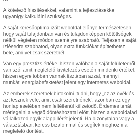
A kötelező frissítésekkel, valamint a fejlesztésekkel
ugyanígy kalkulálni szükséges.
A saját keresőoptimalizált weboldal előnye természetesen,
hogy saját tulajdonban van és tulajdonképpen kötöttségek
nélkül végtelen módon személyre szabható. Teljesen a saját
ízlésedre szabhatod, olyan extra funkciókat építtethetsz
bele, amilyet csak szeretnél.
Van egy presztízs értéke, hiszen valóban a saját felületedről
van szó, amit megfelelő kivitelezés esetén mindenki értékel,
hiszen egyre többen vannak tisztában azzal, mennyi
munkát, energiabefektetést jelent egy internetes weboldal.
Az emberek szeretnek birtokolni, tudni, hogy „ez az övék és
azt tesznek vele, amit csak szeretnének”, azonban ez egy
honlap esetében nem feltétlenül kifizetődő. Érdemes tehát
mérlegelni a végső döntéshozatal előtt, hiszen a weboldalad
vállalkozod egyik alappillérét jelenti. Ha bizonytalan vagy a
választásban, keress bizalommal és segítek meghozni a
megfelelő döntést.