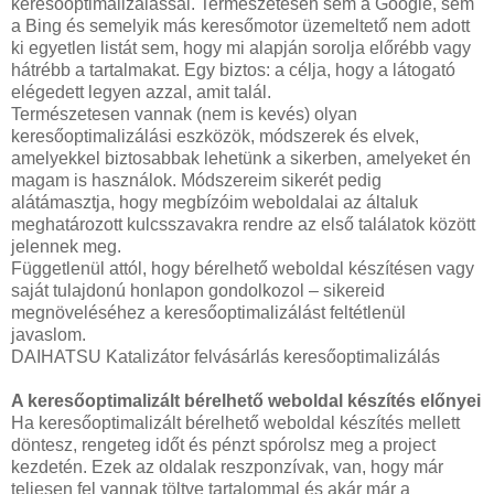
keresőoptimalizálással. Természetesen sem a Google, sem
a Bing és semelyik más keresőmotor üzemeltető nem adott
ki egyetlen listát sem, hogy mi alapján sorolja előrébb vagy
hátrébb a tartalmakat. Egy biztos: a célja, hogy a látogató
elégedett legyen azzal, amit talál.
Természetesen vannak (nem is kevés) olyan
keresőoptimalizálási eszközök, módszerek és elvek,
amelyekkel biztosabbak lehetünk a sikerben, amelyeket én
magam is használok. Módszereim sikerét pedig
alátámasztja, hogy megbízóim weboldalai az általuk
meghatározott kulcsszavakra rendre az első találatok között
jelennek meg.
Függetlenül attól, hogy bérelhető weboldal készítésen vagy
saját tulajdonú honlapon gondolkozol – sikereid
megnöveléséhez a keresőoptimalizálást feltétlenül
javaslom.
DAIHATSU Katalizátor felvásárlás keresőoptimalizálás
A keresőoptimalizált bérelhető weboldal készítés előnyei
Ha keresőoptimalizált bérelhető weboldal készítés mellett
döntesz, rengeteg időt és pénzt spórolsz meg a project
kezdetén. Ezek az oldalak reszponzívak, van, hogy már
teljesen fel vannak töltve tartalommal és akár már a