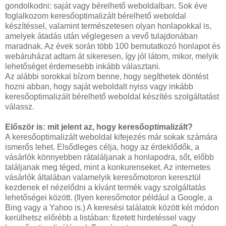
gondolkodni: saját vagy bérelhető weboldalban. Sok éve
foglalkozom keresőoptimalizált bérelhető weboldal
készítéssel, valamint természetesen olyan honlapokkal is,
amelyek átadás után véglegesen a vevő tulajdonában
maradnak. Az évek során több 100 bemutatkozó honlapot és
webáruházat adtam át sikeresen, így jól látom, mikor, melyik
lehetőséget érdemesebb inkább választani.
Az alábbi sorokkal bízom benne, hogy segíthetek döntést
hozni abban, hogy saját weboldalt nyiss vagy inkább
keresőoptimalizált bérelhető weboldal készítés szolgáltatást
válassz.
Először is: mit jelent az, hogy keresőoptimalizált?
A keresőoptimalizált weboldal kifejezés már sokak számára
ismerős lehet. Elsődleges célja, hogy az érdeklődők, a
vásárlók könnyebben rátaláljanak a honlapodra, sőt, előbb
találjanak meg téged, mint a konkurenseket. Az internetes
vásárlók általában valamelyik keresőmotoron keresztül
kezdenek el nézelődni a kívánt termék vagy szolgáltatás
lehetőségei között. (Ilyen keresőmotor például a Google, a
Bing vagy a Yahoo is.) A keresési találatok között két módon
kerülhetsz előrébb a listában: fizetett hirdetéssel vagy