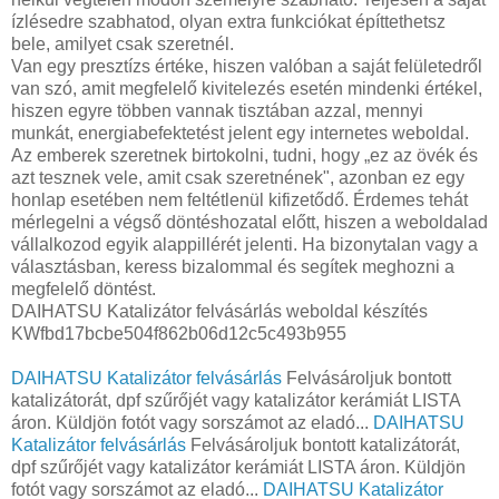
ízlésedre szabhatod, olyan extra funkciókat építtethetsz
bele, amilyet csak szeretnél.
Van egy presztízs értéke, hiszen valóban a saját felületedről
van szó, amit megfelelő kivitelezés esetén mindenki értékel,
hiszen egyre többen vannak tisztában azzal, mennyi
munkát, energiabefektetést jelent egy internetes weboldal.
Az emberek szeretnek birtokolni, tudni, hogy „ez az övék és
azt tesznek vele, amit csak szeretnének", azonban ez egy
honlap esetében nem feltétlenül kifizetődő. Érdemes tehát
mérlegelni a végső döntéshozatal előtt, hiszen a weboldalad
vállalkozod egyik alappillérét jelenti. Ha bizonytalan vagy a
választásban, keress bizalommal és segítek meghozni a
megfelelő döntést.
DAIHATSU Katalizátor felvásárlás weboldal készítés
KWfbd17bcbe504f862b06d12c5c493b955
DAIHATSU Katalizátor felvásárlás
Felvásároljuk bontott
katalizátorát, dpf szűrőjét vagy katalizátor kerámiát LISTA
áron. Küldjön fotót vagy sorszámot az eladó...
DAIHATSU
Katalizátor felvásárlás
Felvásároljuk bontott katalizátorát,
dpf szűrőjét vagy katalizátor kerámiát LISTA áron. Küldjön
fotót vagy sorszámot az eladó...
DAIHATSU Katalizátor