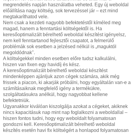
megrendelés napján használatba veheted. Egy új weboldal
előállítása nagy költség, sok tervezéssel jár – ezt mind
megtakaríthatod vele.
Nem csak a kezdeti nagyobb befektetéstől kíméled meg
magad, hanem a fenntartási költségektől is. Ha
keresőoptimalizált bérelhető weboldal készítést igényelsz,
nem kell fenntartanod fejlesztői csapatot, a felmerülő
problémák sok esetben a jelzésed nélkül is „maguktól
megoldódnak".
A költségekkel minden esetben előre tudsz kalkulálni,
hiszen van fixen egy havidíj és kész.
A keresőoptimalizált bérelhető weboldal készítést
mindenképpen ajánljuk azon cégek számára, akik még
frissek a piacon, ki akarják próbálni, hogy egyáltalán van-e a
számításaiknak megfelelő igény a termékükre,
szolgáltatásukra anélkül, hogy nagyobbat kellene
befektetniük.
Ugyanakkor kiválóan kiszolgálja azokat a cégeket, akiknek
nincs kapacitásuk nap mint nap foglalkozni a weboldallal –
hiszen fontos tudni, hogy egy weboldalt folyamatosan
gondozni kell. Keresőoptimalizált bérelhető weboldal
készítés esetén havi fix költségért a honlapod folyamatosan