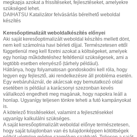
megkapja azokat a frissítéseket, fejlesztéseket, amelyekre
szükséged lehet.
DAIHATSU Katalizátor felvásárlás bérelhető weboldal
készítés
Keresőoptimalizált weboldalkészítés előnyei
Aki saját keresőoptimalizált weboldal készítés mellett dönt,
nem kell számolnia havi bérleti díjjal. Természetesen ettől
függetlenül meg kell fizetni azokat a költségeket, amelyek
egy honlap működtetéshez feltétlenül szükségesek, ami a
legtöbb esetben elenyésző (tárhely például).
Hátránya, hogy folyamatosan gondoskodni kell róla, hogy
legyen egy fejlesztő, aki rendelkezésre áll probléma esetén.
Egy webáruháznál, de akárcsak egy bemutatkozó oldal
esetében is például a karácsonyi szezonban kevés
vállalkozó engedheti meg magának, hogy napokra leáll a
honlap. Ugyanígy teljesen tönkre teheti a futó kampányokat
is.
A kötelező frissítésekkel, valamint a fejlesztésekkel
ugyanígy kalkulálni szükséges.
A saját keresőoptimalizált weboldal előnye természetesen,
hogy saját tulajdonban van és tulajdonképpen kötöttségek
nélkül végtelen módon személyre szabható. Teljesen a saját