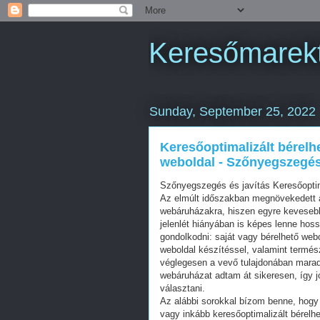
Keresőmarekt
Sunday, September 25, 2022
Keresőoptimalizált bérelh
weboldal - Szőnyegszegés 
Szőnyegszegés és javítás Keresőopti
Az elmúlt időszakban megnövekedett a
webáruházakra, hiszen egyre kevesebb 
jelenlét hiányában is képes lenne hos
gondolkodni: saját vagy bérelhető web
weboldal készítéssel, valamint termés
véglegesen a vevő tulajdonában mara
webáruházat adtam át sikeresen, így j
választani.
Az alábbi sorokkal bízom benne, hogy 
vagy inkább keresőoptimalizált bérelhe