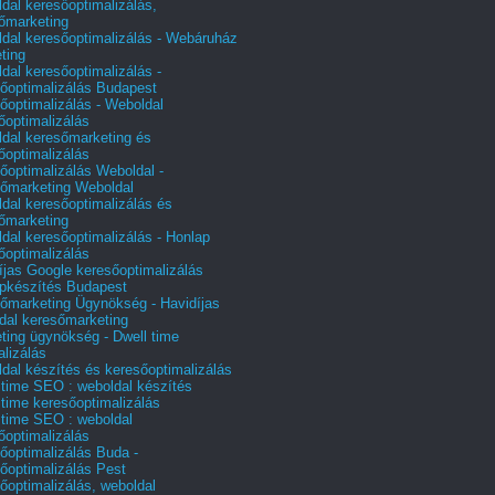
dal keresőoptimalizálás,
őmarketing
dal keresőoptimalizálás - Webáruház
ting
dal keresőoptimalizálás -
őoptimalizálás Budapest
őoptimalizálás - Weboldal
őoptimalizálás
dal keresőmarketing és
őoptimalizálás
őoptimalizálás Weboldal -
őmarketing Weboldal
dal keresőoptimalizálás és
őmarketing
dal keresőoptimalizálás - Honlap
őoptimalizálás
íjas Google keresőoptimalizálás
pkészítés Budapest
őmarketing Ügynökség - Havidíjas
dal keresőmarketing
ting ügynökség - Dwell time
alizálás
dal készítés és keresőoptimalizálás
 time SEO : weboldal készítés
 time keresőoptimalizálás
 time SEO : weboldal
őoptimalizálás
őoptimalizálás Buda -
őoptimalizálás Pest
őoptimalizálás, weboldal