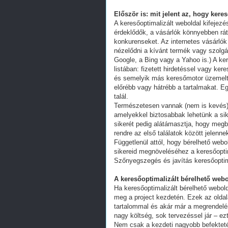
Először is: mit jelent az, hogy kere
A keresőoptimalizált weboldal kifejez
érdeklődők, a vásárlók könnyebben ráta
konkurenseket. Az internetes vásárlók
nézelődni a kívánt termék vagy szolgál
Google, a Bing vagy a Yahoo is.) A ker
listában: fizetett hirdetéssel vagy k
és semelyik más keresőmotor üzemeltet
előrébb vagy hátrébb a tartalmakat. Eg
talál.
Természetesen vannak (nem is kevés) 
amelyekkel biztosabbak lehetünk a s
sikerét pedig alátámasztja, hogy megb
rendre az első találatok között jelenn
Függetlenül attól, hogy bérelhető webo
sikereid megnöveléséhez a keresőoptim
Szőnyegszegés és javítás keresőoptim
A keresőoptimalizált bérelhető webo
Ha keresőoptimalizált bérelhető webold
meg a project kezdetén. Ezek az oldal
tartalommal és akár már a megrendelés
nagy költség, sok tervezéssel jár – ez
Nem csak a kezdeti nagyobb befekteté