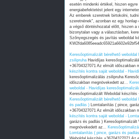
esetén mindenki értékel, hiszen egyre
energiabefektetést jelent egy internete
Az emberek szeretnek birtokolni, tudn
szeretnének", azonban ez egy honlap e
a végső döntéshozatal előtt, hiszen a w
bizonytalan vagy a választásban, ker
Szőnyegszegés és javítás weboldal k
KW2fda6085eeadc65921a6602e92bf5
Keresőoptimalizált bérelhető weboldal 
zsilipruha
Havidíjas keresőoptimalizálá
+36704327071 Az elmúlt időszakban 
készítés kontra saját weboldal - Havid
keresőoptimalizálás zsilipruha Kereső
időszakban megnövekedett az...
Keres
weboldal - Havidíjas keresőoptimalizál
Keresőoptimalizált Weboldal készítés
Keresőoptimalizált bérelhető weboldal 
és padlás )
Lomtalanítás ( pince, gará
+36704327071 Az elmúlt időszakban 
készítés kontra saját weboldal - Lomta
garázs és padlás ) Keresőoptimalizál
megnövekedett az...
Keresőoptimalizál
Lomtalanítás ( pince, garázs és padlás
Weboldal készítés +36704327071 Az e