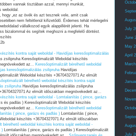
Octob
 többen vannak tisztában azzal, mennyi munkát,
s weboldal.
Septe
i, hogy „ez az övék és azt tesznek vele, amit csak
Augus
setében nem feltétlenül kifizetődő. Érdemes tehát mérlegelni
eboldalad vállalkozod egyik alappillérét jelenti. Ha
July 
ess bizalommal és segítek meghozni a megfelelő döntést.
észítés
June 
42b
May 2
készítés kontra saját weboldal - Havidíjas keresőoptimalizálás
April 
s zsilipruha Keresőoptimalizált Weboldal készítés
March
megnövekedett az...
Keresőoptimalizált bérelhető weboldal
íjas keresőoptimalizálás zsilipruha
Havidíjas
Febru
optimalizált Weboldal készítés +36704327071 Az elmúlt
őoptimalizált bérelhető weboldal készítés kontra saját
Janua
ás zsilipruha
Havidíjas keresőoptimalizálás zsilipruha
Decem
 +36704327071 Az elmúlt időszakban megnövekedett az...
készítés kontra saját weboldal - Lomtalanítás ( pince, garázs
Novem
zs és padlás ) Keresőoptimalizált Weboldal készítés
megnövekedett az...
Keresőoptimalizált bérelhető weboldal
Octob
lanítás ( pince, garázs és padlás )
Lomtalanítás ( pince,
Septe
t Weboldal készítés +36704327071 Az elmúlt időszakban
t bérelhető weboldal készítés kontra saját weboldal -
Augus
 )
Lomtalanítás ( pince, garázs és padlás ) Keresőoptimalizált
July 
lmúlt időszakban megnövekedett az...
Szőnyegszegés és