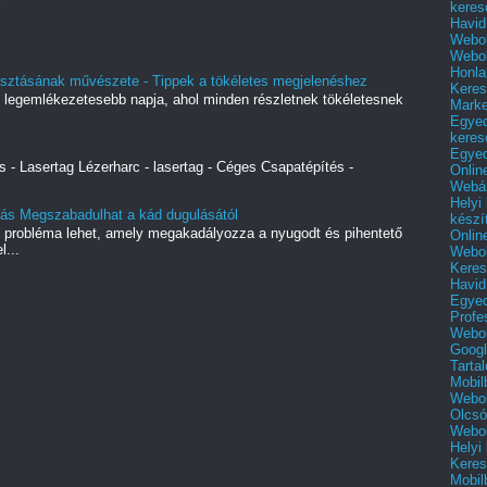
l...
keres
Havid
Webol
Webol
Honla
lasztásának művészete - Tippek a tökéletes megjelenéshez
Keres
 legemlékezetesebb napja, ahol minden részletnek tökéletesnek
Mark
Egyed
keres
Egyed
s - Lasertag Lézerharc - lasertag - Céges Csapatépítés -
Onlin
Webár
Helyi
tás Megszabadulhat a kád dugulásától
készí
ó probléma lehet, amely megakadályozza a nyugodt és pihentető
Onlin
l...
Webol
Keres
Havid
Egyed
Profe
Webol
Googl
Tarta
Mobil
Webol
Olcsó
Webol
Helyi
Keres
Mobil