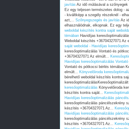
javítás
Az idő múlásával a szőnyegek -
Ez egy teljesen természetes dolog - az
- kiváltképp a szegély részeknél - el
azt,...
Szőnyegszegés és javítás
Az id
elhasználódnak, elkopnak. Ez egy telj
weboldal készítés kontra saját webolda
témában
Havidíjas keresőoptimalizálá
Weboldal készítés +36704327071 Az e
saját weboldal - Havidíjas keresőopti
keresőoptimalizálás Vontató és pótkoc
+36704327071 Az elmúlt...
Keresőoptim
Havidíjas keresőoptimalizálás Vontató
Vontató és pótkocsi bérlés témában K
elmúlt...
Könyvelőiroda keresőoptimali
bérelhető weboldal készítés kontra saj
keresőoptimalizálásKeresőoptimalizált 
keresőoptimalizálás
Könyvelőiroda kere
készítés kontra saját...
Keresőoptimali
Havidíjas keresőoptimalizálás páncél
keresőoptimalizálás páncélszekrény s
készítés +36704327071 Az...
Keresőop
Havidíjas keresőoptimalizálás páncél
keresőoptimalizálás páncélszekrény s
készítés +36704327071 Az...
Keresőop
Havidíjas keresőoptimalizálás páncél