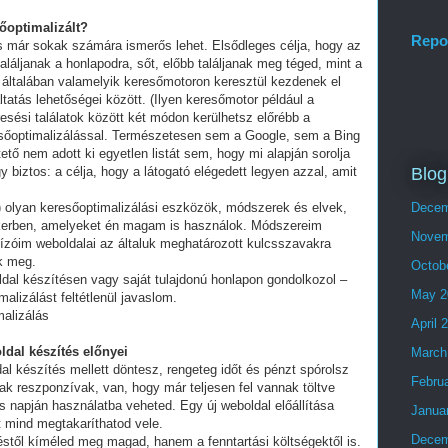
sőoptimalizált?
Repo
és már sokak számára ismerős lehet. Elsődleges célja, hogy az
láljanak a honlapodra, sőt, előbb találjanak meg téged, mint a
 általában valamelyik keresőmotoron keresztül kezdenek el
tatás lehetőségei között. (Ilyen keresőmotor például a
esési találatok között két módon kerülhetsz előrébb a
eresőoptimalizálással. Természetesen sem a Google, sem a Bing
ő nem adott ki egyetlen listát sem, hogy mi alapján sorolja
Blog
y biztos: a célja, hogy a látogató elégedett legyen azzal, amit
olyan keresőoptimalizálási eszközök, módszerek és elvek,
Decem
ikerben, amelyeket én magam is használok. Módszereim
Novem
ízóim weboldalai az általuk meghatározott kulcsszavakra
ek meg.
Octob
ldal készítésen vagy saját tulajdonú honlapon gondolkozol –
May 2
alizálást feltétlenül javaslom.
alizálás
April 
ldal készítés előnyei
March
al készítés mellett döntesz, rengeteg időt és pénzt spórolsz
Febru
ak reszponzívak, van, hogy már teljesen fel vannak töltve
 napján használatba veheted. Egy új weboldal előállítása
Janua
t mind megtakaríthatod vele.
Decem
stől kíméled meg magad, hanem a fenntartási költségektől is.