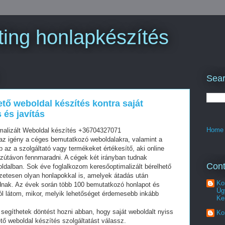
ing honlapkészítés
Sear
ető weboldal készítés kontra saját
és javítás
Home
malizált Weboldal készítés +36704327071
z igény a céges bemutatkozó weboldalakra, valamint a
az a szolgáltató vagy termékeket értékesítő, aki online
szútávon fennmaradni. A cégek két irányban tudnak
Cont
oldalban. Sok éve foglalkozom keresőoptimalizált bérelhető
zetesen olyan honlapokkal is, amelyek átadás után
Ko
dnak. Az évek során több 100 bemutatkozó honlapot és
Üg
ól látom, mikor, melyik lehetőséget érdemesebb inkább
Ke
segíthetek döntést hozni abban, hogy saját weboldalt nyiss
Ko
tő weboldal készítés szolgáltatást válassz.