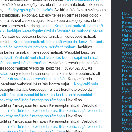
 kiváltképp a szegély részeknél - elhasználódnak, elkopnak.
t,...
Szőnyegszegés és javítás
Az idő múlásával a szőnyegek
Helyi
használódnak, elkopnak. Ez egy teljesen természetes dolog -
Keres
ő múlásával a szőnyegek - kiváltképp a szegély részeknél -
Keres
esen természetes dolog - azt,...
Keresőoptimalizált bérelhető
Keres
Webol
l - Havidíjas keresőoptimalizálás Vontató és pótkocsi bérlés
Onlin
s Vontató és pótkocsi bérlés témában Keresőoptimalizált
Onlin
lmúlt...
Keresőoptimalizált bérelhető weboldal készítés kontra
Webol
malizálás Vontató és pótkocsi bérlés témában
Havidíjas
Webol
si bérlés témában Keresőoptimalizált Weboldal készítés
Webol
Webo
alizált bérelhető weboldal készítés kontra saját weboldal -
Webár
 és pótkocsi bérlés témában
Havidíjas keresőoptimalizálás
Webár
eresőoptimalizált Weboldal készítés +36704327071 Az
keres
zálás
Könyvelőiroda keresőoptimalizálásKeresőoptimalizált
Kompl
át...
Könyvelőiroda keresőoptimalizálás
Könyvelőiroda
DE m
Keres
bérelhető weboldal készítés kontra saját...
Könyvelőiroda
Havid
sőoptimalizálásKeresőoptimalizált bérelhető weboldal
SEO 
zált bérelhető weboldal készítés kontra saját weboldal -
Keres
szekrény szállítás / mozgatás témában
Havidíjas
SEO 
zállítás / mozgatás témában Keresőoptimalizált Weboldal
Kompl
Kompl
timalizált bérelhető weboldal készítés kontra saját weboldal -
Webol
szekrény szállítás / mozgatás témában
Havidíjas
keres
zállítás / mozgatás témában Keresőoptimalizált Weboldal
Webol
timalizált bérelhető weboldal készítés kontra saját weboldal -
Webol
szekrény szállítás / mozgatás témában
Havidíjas