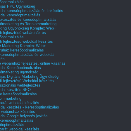
őoptimalizálás
íjas PPC Ügynökség
dal keresőoptimalizálás és linképítés
dal keresőoptimalizálás
pkészítés és keresőoptimalizálás
őmarketing és Tartalommarketing
eting Ügyönökség Komplex Web+
i fejlesztésű webáruház és
őoptimalizálás
i fejlesztésű weboldal készítés
e Marketing Komplex Web+
uház keresőoptimalizálás
 keresőoptimalizálás és weboldal
tés
e webáruház fejlesztés, online vásárlás
dal Keresőoptimalizálás
őmarketing ügynökség
íjas Digitális Marketing Ügynökség
i fejlesztésű Weboldal készítés
sszionális webfejlesztés
dal készítés SEO
e keresőoptimalizálás
lommarketing
barát weboldal készítés
dal készítés - Keresőoptimalizálás
 webáruház készítés
dal Google helyezés javítás
 keresőoptimalizálás
őoptimalizálás
barát weboldal készítés