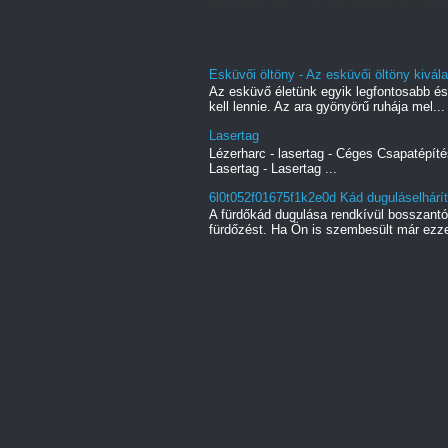
fürdőzést. Ha Ön is szembesült már ezze
Esküvői öltöny - Az esküvői öltöny kivá
Az esküvő életünk egyik legfontosabb és
kell lennie. Az ara gyönyörű ruhája mel...
Lasertag
Lézerharc - lasertag - Céges Csapatépíté
Lasertag - Lasertag ...
6l0t052f01675f1k2e0d Kád duguláselhárí
A fürdőkád dugulása rendkívül bosszant
fürdőzést. Ha Ön is szembesült már ezze