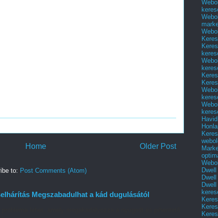
Webol
keres
Webol
marke
Webol
Keres
Keres
keres
Webol
keres
Keres
Keres
Webol
keres
Webol
keres
Havid
Honla
Keres
webol
Home
Older Post
Marke
optim
Webol
Dwell
ibe to:
Post Comments (Atom)
Dwell
Dwell
keres
elhárítás Megszabadulhat a kád dugulásától
Keres
Keres
ó probléma lehet, amely megakadályozza a nyugodt és pihentető
Keres