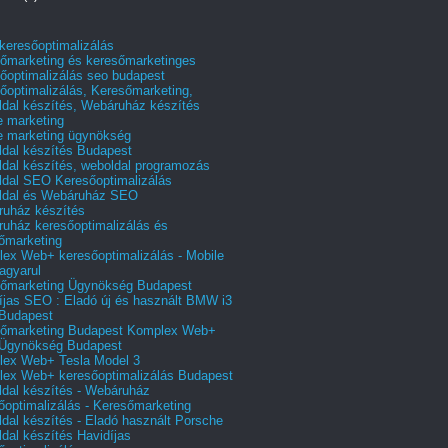
 keresőoptimalizálás
őmarketing és keresőmarketinges
őoptimalizálás seo budapest
őoptimalizálás, Keresőmarketing,
dal készítés, Webáruház készítés
e marketing
e marketing ügynökség
dal készítés Budapest
dal készítés, weboldal programozás
dal SEO Keresőoptimalizálás
ldal és Webáruház SEO
uház készítés
uház keresőoptimalizálás és
őmarketing
ex Web+ keresőoptimalizálás - Mobile
agyarul
őmarketing Ügynökség Budapest
íjas SEO : Eladó új és használt BMW i3
Budapest
őmarketing Budapest Komplex Web+
Ügynökség Budapest
ex Web+ Tesla Model 3
ex Web+ keresőoptimalizálás Budapest
dal készítés - Webáruház
őoptimalizálás - Keresőmarketing
dal készítés - Eladó használt Porsche
dal készítés Havidíjas