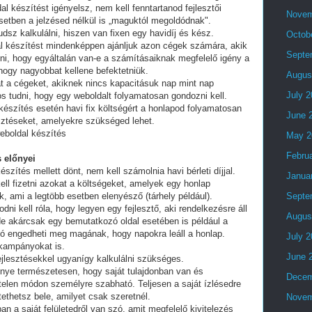
al készítést igényelsz, nem kell fenntartanod fejlesztői
Novem
setben a jelzésed nélkül is „maguktól megoldódnak".
dsz kalkulálni, hiszen van fixen egy havidíj és kész.
Octob
al készítést mindenképpen ajánljuk azon cégek számára, akik
Septe
lni, hogy egyáltalán van-e a számításaiknak megfelelő igény a
 hogy nagyobbat kellene befektetniük.
Augus
t a cégeket, akiknek nincs kapacitásuk nap mint nap
July 
tos tudni, hogy egy weboldalt folyamatosan gondozni kell.
készítés esetén havi fix költségért a honlapod folyamatosan
June 
esztéseket, amelyekre szükséged lehet.
eboldal készítés
May 2
Febru
 előnyei
észítés mellett dönt, nem kell számolnia havi bérleti díjjal.
Janua
ell fizetni azokat a költségeket, amelyek egy honlap
, ami a legtöbb esetben elenyésző (tárhely például).
Septe
i kell róla, hogy legyen egy fejlesztő, aki rendelkezésre áll
Augus
e akárcsak egy bemutatkozó oldal esetében is például a
ó engedheti meg magának, hogy napokra leáll a honlap.
July 
 kampányokat is.
June 
fejlesztésekkel ugyanígy kalkulálni szükséges.
lőnye természetesen, hogy saját tulajdonban van és
Decem
telen módon személyre szabható. Teljesen a saját ízlésedre
tethetsz bele, amilyet csak szeretnél.
Novem
an a saját felületedről van szó, amit megfelelő kivitelezés