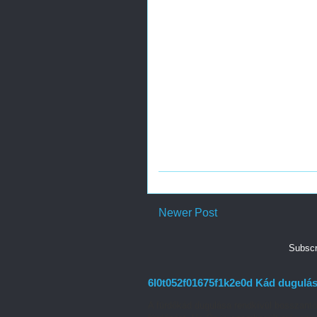
Newer Post
Subscr
6l0t052f01675f1k2e0d Kád dugulás
A fürdőkád dugulása rendkívül bosszant