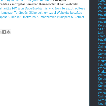
keres
Webol
zállítás / mozgatás témában Keresőoptimalizált Weboldal
Webol
lhárítás FIX áron
Duguláselhárítás FIX áron
Teraszok építése
Webol
t lemezzel
Tetőfedés állókorcolt lemezzel
Weboldal készítés
Havid
pest 5. kerület Lipótváros
Klímaszerelés Budapest 5. kerület
néme
Havid
Keres
SEO Ü
Linkm
keres
Havid
keres
Onlin
Webol
Keres
Keres
marke
Havid
Webol
Marke
Webol
Keres
Ügyn
Keres
Arcul
Webár
Onlin
Keres
Ügyn