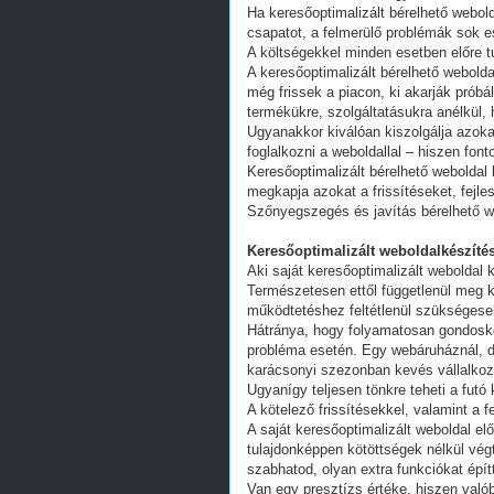
Ha keresőoptimalizált bérelhető webold
csapatot, a felmerülő problémák sok e
A költségekkel minden esetben előre tu
A keresőoptimalizált bérelhető webold
még frissek a piacon, ki akarják próbá
termékükre, szolgáltatásukra anélkül,
Ugyanakkor kiválóan kiszolgálja azoka
foglalkozni a weboldallal – hiszen fon
Keresőoptimalizált bérelhető weboldal 
megkapja azokat a frissítéseket, fejl
Szőnyegszegés és javítás bérelhető w
Keresőoptimalizált weboldalkészítés
Aki saját keresőoptimalizált weboldal k
Természetesen ettől függetlenül meg k
működtetéshez feltétlenül szükségesek
Hátránya, hogy folyamatosan gondoskodn
probléma esetén. Egy webáruháznál, d
karácsonyi szezonban kevés vállalkoz
Ugyanígy teljesen tönkre teheti a futó
A kötelező frissítésekkel, valamint a 
A saját keresőoptimalizált weboldal e
tulajdonképpen kötöttségek nélkül vég
szabhatod, olyan extra funkciókat épít
Van egy presztízs értéke, hiszen valób