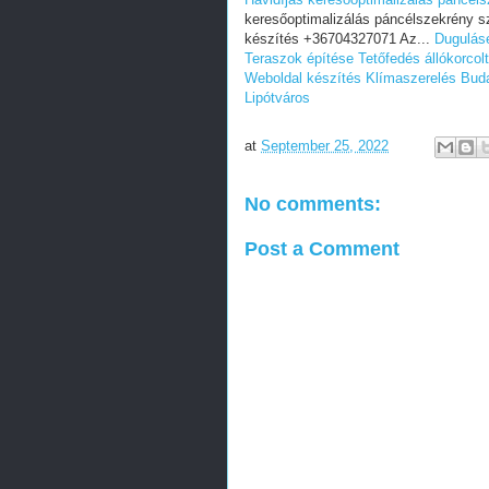
keresőoptimalizálás páncélszekrény s
készítés +36704327071 Az...
Duguláse
Teraszok építése
Tetőfedés állókorcol
Weboldal készítés
Klímaszerelés Buda
Lipótváros
at
September 25, 2022
No comments:
Post a Comment