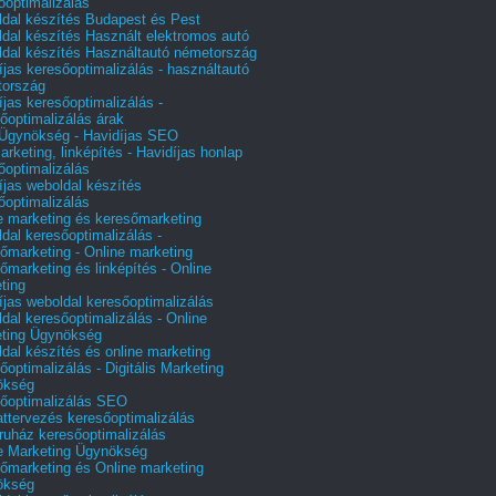
őoptimalizálás
dal készítés Budapest és Pest
dal készítés Használt elektromos autó
dal készítés Használtautó németország
íjas keresőoptimalizálás - használtautó
tország
íjas keresőoptimalizálás -
őoptimalizálás árak
gynökség - Havidíjas SEO
arketing, linképítés - Havidíjas honlap
őoptimalizálás
íjas weboldal készítés
őoptimalizálás
e marketing és keresőmarketing
dal keresőoptimalizálás -
őmarketing - Online marketing
őmarketing és linképítés - Online
ting
íjas weboldal keresőoptimalizálás
dal keresőoptimalizálás - Online
ting Ügynökség
dal készítés és online marketing
őoptimalizálás - Digitális Marketing
ökség
őoptimalizálás SEO
attervezés keresőoptimalizálás
uház keresőoptimalizálás
e Marketing Ügynökség
őmarketing és Online marketing
ökség