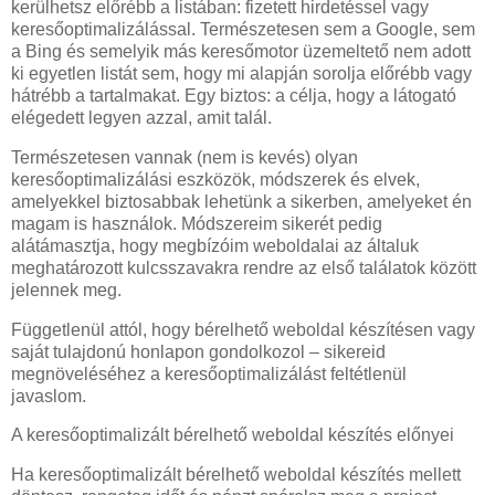
kerülhetsz előrébb a listában: fizetett hirdetéssel vagy
keresőoptimalizálással. Természetesen sem a Google, sem
a Bing és semelyik más keresőmotor üzemeltető nem adott
ki egyetlen listát sem, hogy mi alapján sorolja előrébb vagy
hátrébb a tartalmakat. Egy biztos: a célja, hogy a látogató
elégedett legyen azzal, amit talál.
Természetesen vannak (nem is kevés) olyan
keresőoptimalizálási eszközök, módszerek és elvek,
amelyekkel biztosabbak lehetünk a sikerben, amelyeket én
magam is használok. Módszereim sikerét pedig
alátámasztja, hogy megbízóim weboldalai az általuk
meghatározott kulcsszavakra rendre az első találatok között
jelennek meg.
Függetlenül attól, hogy bérelhető weboldal készítésen vagy
saját tulajdonú honlapon gondolkozol – sikereid
megnöveléséhez a keresőoptimalizálást feltétlenül
javaslom.
A keresőoptimalizált bérelhető weboldal készítés előnyei
Ha keresőoptimalizált bérelhető weboldal készítés mellett