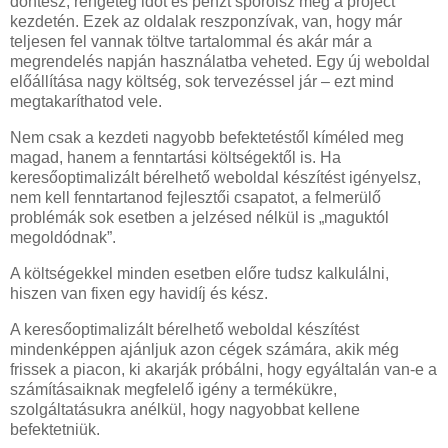
döntesz, rengeteg időt és pénzt spórolsz meg a project
kezdetén. Ezek az oldalak reszponzívak, van, hogy már
teljesen fel vannak töltve tartalommal és akár már a
megrendelés napján használatba veheted. Egy új weboldal
előállítása nagy költség, sok tervezéssel jár – ezt mind
megtakaríthatod vele.
Nem csak a kezdeti nagyobb befektetéstől kíméled meg
magad, hanem a fenntartási költségektől is. Ha
keresőoptimalizált bérelhető weboldal készítést igényelsz,
nem kell fenntartanod fejlesztői csapatot, a felmerülő
problémák sok esetben a jelzésed nélkül is „maguktól
megoldódnak”.
A költségekkel minden esetben előre tudsz kalkulálni,
hiszen van fixen egy havidíj és kész.
A keresőoptimalizált bérelhető weboldal készítést
mindenképpen ajánljuk azon cégek számára, akik még
frissek a piacon, ki akarják próbálni, hogy egyáltalán van-e a
számításaiknak megfelelő igény a termékükre,
szolgáltatásukra anélkül, hogy nagyobbat kellene
befektetniük.