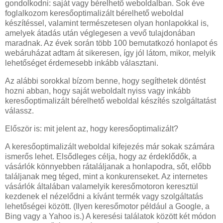
gondolkodni: saját vagy bérelhető weboldalban. Sok éve
foglalkozom keresőoptimalizált bérelhető weboldal
készítéssel, valamint természetesen olyan honlapokkal is,
amelyek átadás után véglegesen a vevő tulajdonában
maradnak. Az évek során több 100 bemutatkozó honlapot és
webáruházat adtam át sikeresen, így jól látom, mikor, melyik
lehetőséget érdemesebb inkább választani.
Az alábbi sorokkal bízom benne, hogy segíthetek döntést
hozni abban, hogy saját weboldalt nyiss vagy inkább
keresőoptimalizált bérelhető weboldal készítés szolgáltatást
válassz.
Először is: mit jelent az, hogy keresőoptimalizált?
A keresőoptimalizált weboldal kifejezés már sokak számára
ismerős lehet. Elsődleges célja, hogy az érdeklődők, a
vásárlók könnyebben rátaláljanak a honlapodra, sőt, előbb
találjanak meg téged, mint a konkurenseket. Az internetes
vásárlók általában valamelyik keresőmotoron keresztül
kezdenek el nézelődni a kívánt termék vagy szolgáltatás
lehetőségei között. (Ilyen keresőmotor például a Google, a
Bing vagy a Yahoo is.) A keresési találatok között két módon