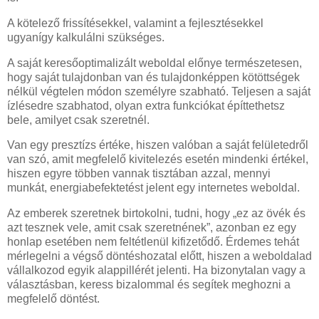
A kötelező frissítésekkel, valamint a fejlesztésekkel
ugyanígy kalkulálni szükséges.
A saját keresőoptimalizált weboldal előnye természetesen,
hogy saját tulajdonban van és tulajdonképpen kötöttségek
nélkül végtelen módon személyre szabható. Teljesen a saját
ízlésedre szabhatod, olyan extra funkciókat építtethetsz
bele, amilyet csak szeretnél.
Van egy presztízs értéke, hiszen valóban a saját felületedről
van szó, amit megfelelő kivitelezés esetén mindenki értékel,
hiszen egyre többen vannak tisztában azzal, mennyi
munkát, energiabefektetést jelent egy internetes weboldal.
Az emberek szeretnek birtokolni, tudni, hogy „ez az övék és
azt tesznek vele, amit csak szeretnének”, azonban ez egy
honlap esetében nem feltétlenül kifizetődő. Érdemes tehát
mérlegelni a végső döntéshozatal előtt, hiszen a weboldalad
vállalkozod egyik alappillérét jelenti. Ha bizonytalan vagy a
választásban, keress bizalommal és segítek meghozni a
megfelelő döntést.