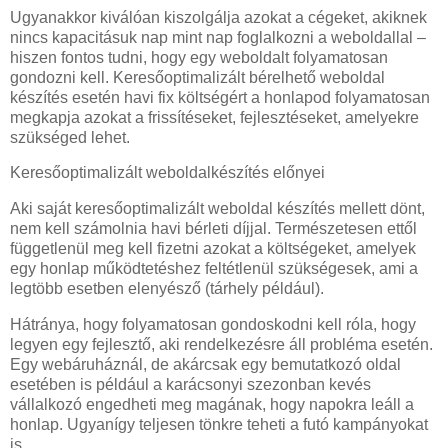
Ugyanakkor kiválóan kiszolgálja azokat a cégeket, akiknek
nincs kapacitásuk nap mint nap foglalkozni a weboldallal –
hiszen fontos tudni, hogy egy weboldalt folyamatosan
gondozni kell. Keresőoptimalizált bérelhető weboldal
készítés esetén havi fix költségért a honlapod folyamatosan
megkapja azokat a frissítéseket, fejlesztéseket, amelyekre
szükséged lehet.
Keresőoptimalizált weboldalkészítés előnyei
Aki saját keresőoptimalizált weboldal készítés mellett dönt,
nem kell számolnia havi bérleti díjjal. Természetesen ettől
függetlenül meg kell fizetni azokat a költségeket, amelyek
egy honlap működtetéshez feltétlenül szükségesek, ami a
legtöbb esetben elenyésző (tárhely például).
Hátránya, hogy folyamatosan gondoskodni kell róla, hogy
legyen egy fejlesztő, aki rendelkezésre áll probléma esetén.
Egy webáruháznál, de akárcsak egy bemutatkozó oldal
esetében is például a karácsonyi szezonban kevés
vállalkozó engedheti meg magának, hogy napokra leáll a
honlap. Ugyanígy teljesen tönkre teheti a futó kampányokat
is.