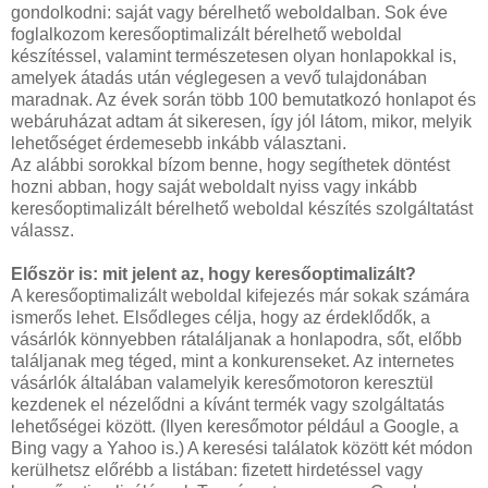
gondolkodni: saját vagy bérelhető weboldalban. Sok éve
foglalkozom keresőoptimalizált bérelhető weboldal
készítéssel, valamint természetesen olyan honlapokkal is,
amelyek átadás után véglegesen a vevő tulajdonában
maradnak. Az évek során több 100 bemutatkozó honlapot és
webáruházat adtam át sikeresen, így jól látom, mikor, melyik
lehetőséget érdemesebb inkább választani.
Az alábbi sorokkal bízom benne, hogy segíthetek döntést
hozni abban, hogy saját weboldalt nyiss vagy inkább
keresőoptimalizált bérelhető weboldal készítés szolgáltatást
válassz.
Először is: mit jelent az, hogy keresőoptimalizált?
A keresőoptimalizált weboldal kifejezés már sokak számára
ismerős lehet. Elsődleges célja, hogy az érdeklődők, a
vásárlók könnyebben rátaláljanak a honlapodra, sőt, előbb
találjanak meg téged, mint a konkurenseket. Az internetes
vásárlók általában valamelyik keresőmotoron keresztül
kezdenek el nézelődni a kívánt termék vagy szolgáltatás
lehetőségei között. (Ilyen keresőmotor például a Google, a
Bing vagy a Yahoo is.) A keresési találatok között két módon
kerülhetsz előrébb a listában: fizetett hirdetéssel vagy