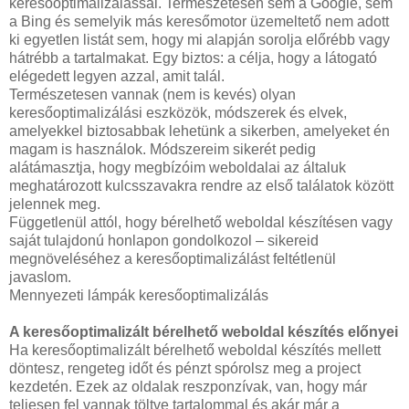
keresőoptimalizálással. Természetesen sem a Google, sem
a Bing és semelyik más keresőmotor üzemeltető nem adott
ki egyetlen listát sem, hogy mi alapján sorolja előrébb vagy
hátrébb a tartalmakat. Egy biztos: a célja, hogy a látogató
elégedett legyen azzal, amit talál.
Természetesen vannak (nem is kevés) olyan
keresőoptimalizálási eszközök, módszerek és elvek,
amelyekkel biztosabbak lehetünk a sikerben, amelyeket én
magam is használok. Módszereim sikerét pedig
alátámasztja, hogy megbízóim weboldalai az általuk
meghatározott kulcsszavakra rendre az első találatok között
jelennek meg.
Függetlenül attól, hogy bérelhető weboldal készítésen vagy
saját tulajdonú honlapon gondolkozol – sikereid
megnöveléséhez a keresőoptimalizálást feltétlenül
javaslom.
Mennyezeti lámpák keresőoptimalizálás
A keresőoptimalizált bérelhető weboldal készítés előnyei
Ha keresőoptimalizált bérelhető weboldal készítés mellett
döntesz, rengeteg időt és pénzt spórolsz meg a project
kezdetén. Ezek az oldalak reszponzívak, van, hogy már
teljesen fel vannak töltve tartalommal és akár már a