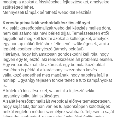
megkapja azokat a frissítéseket, fejlesztéseket, amelyekre
szükséged lehet.
Mennyezeti lámpák bérelhető weboldal készítés
Keresőoptimalizált weboldalkészítés előnyei
Aki saját keresőoptimalizált weboldal készítés mellett dönt,
nem kell számolnia havi bérleti díjjal. Természetesen ettől
függetlenül meg kell fizetni azokat a költségeket, amelyek
egy honlap működtetéshez feltétlenül szükségesek, ami a
legtöbb esetben elenyésző (tárhely például).
Hátránya, hogy folyamatosan gondoskodni kell róla, hogy
legyen egy fejlesztő, aki rendelkezésre áll probléma esetén.
Egy webáruháznál, de akárcsak egy bemutatkozó oldal
esetében is például a karácsonyi szezonban kevés
vállalkozó engedheti meg magának, hogy napokra leáll a
honlap. Ugyanígy teljesen tönkre teheti a futó kampányokat
is.
A kötelező frissítésekkel, valamint a fejlesztésekkel
ugyanígy kalkulálni szükséges.
A saját keresőoptimalizált weboldal előnye természetesen,
hogy saját tulajdonban van és tulajdonképpen kötöttségek
nélkül végtelen módon személyre szabható. Teljesen a saját
ízlésedre szabhatod, olyan extra funkciókat építtethetsz