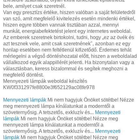
bele, amilyet csak szeretnél.
Van egy presztízs értéke, hiszen valóban a saját felületedről
van szó, amit megfelelő kivitelezés esetén mindenki értékel,
hiszen egyre többen vannak tisztában azzal, mennyi
munkát, energiabefektetést jelent egy internetes weboldal.
Az emberek szeretnek birtokolni, tudni, hogy „ez az övék és
azt tesznek vele, amit csak szeretnének", azonban ez egy
honlap esetében nem feltétlenül kifizetődő. Érdemes tehát
mérlegelni a végső döntéshozatal előtt, hiszen a weboldalad
vállalkozod egyik alappillérét jelenti. Ha bizonytalan vagy a
választásban, keress bizalommal és segítek meghozni a
megfelelő döntést.
Mennyezeti lámpák weboldal készítés
KW0f331297fe8800e3f652129ac08fe978
Mennyezeti lámpák
Mi nem hagyjuk Önöket sötétbe! Nézze
meg mennyezeti lámpa kínálatunkat a moderntől a
szöveternyősig. A tetszetős, exkluzív és...
Mennyezeti
lámpák
Mi nem hagyjuk Önöket sötétbe! Nézze meg
mennyezeti lámpa kínálatunkat a moderntől a
szöveternyősig. A tetszetős, exkluzív és...
Mennyezeti
lámpák
Mi nem hagyjuk Önöket sötétbe! Nézze meg