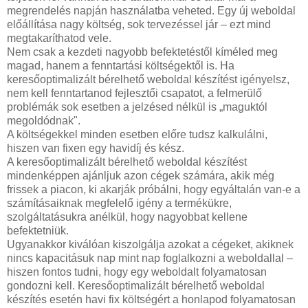
megrendelés napján használatba veheted. Egy új weboldal
előállítása nagy költség, sok tervezéssel jár – ezt mind
megtakaríthatod vele.
Nem csak a kezdeti nagyobb befektetéstől kíméled meg
magad, hanem a fenntartási költségektől is. Ha
keresőoptimalizált bérelhető weboldal készítést igényelsz,
nem kell fenntartanod fejlesztői csapatot, a felmerülő
problémák sok esetben a jelzésed nélkül is „maguktól
megoldódnak".
A költségekkel minden esetben előre tudsz kalkulálni,
hiszen van fixen egy havidíj és kész.
A keresőoptimalizált bérelhető weboldal készítést
mindenképpen ajánljuk azon cégek számára, akik még
frissek a piacon, ki akarják próbálni, hogy egyáltalán van-e a
számításaiknak megfelelő igény a termékükre,
szolgáltatásukra anélkül, hogy nagyobbat kellene
befektetniük.
Ugyanakkor kiválóan kiszolgálja azokat a cégeket, akiknek
nincs kapacitásuk nap mint nap foglalkozni a weboldallal –
hiszen fontos tudni, hogy egy weboldalt folyamatosan
gondozni kell. Keresőoptimalizált bérelhető weboldal
készítés esetén havi fix költségért a honlapod folyamatosan