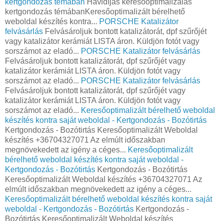
kertgondozás témában
Havidíjas keresőoptimalizálás
kertgondozás témábanKeresőoptimalizált bérelhető
weboldal készítés kontra...
PORSCHE Katalizátor
felvásárlás
Felvásároljuk bontott katalizátorát, dpf szűrőjét
vagy katalizátor kerámiát LISTA áron. Küldjön fotót vagy
sorszámot az eladó...
PORSCHE Katalizátor felvásárlás
Felvásároljuk bontott katalizátorát, dpf szűrőjét vagy
katalizátor kerámiát LISTA áron. Küldjön fotót vagy
sorszámot az eladó...
PORSCHE Katalizátor felvásárlás
Felvásároljuk bontott katalizátorát, dpf szűrőjét vagy
katalizátor kerámiát LISTA áron. Küldjön fotót vagy
sorszámot az eladó...
Keresőoptimalizált bérelhető weboldal
készítés kontra saját weboldal - Kertgondozás - Bozótirtás
Kertgondozás - Bozótirtás Keresőoptimalizált Weboldal
készítés +36704327071 Az elmúlt időszakban
megnövekedett az igény a céges...
Keresőoptimalizált
bérelhető weboldal készítés kontra saját weboldal -
Kertgondozás - Bozótirtás
Kertgondozás - Bozótirtás
Keresőoptimalizált Weboldal készítés +36704327071 Az
elmúlt időszakban megnövekedett az igény a céges...
Keresőoptimalizált bérelhető weboldal készítés kontra saját
weboldal - Kertgondozás - Bozótirtás
Kertgondozás -
Bozótirtás Keresőoptimalizált Weboldal készítés