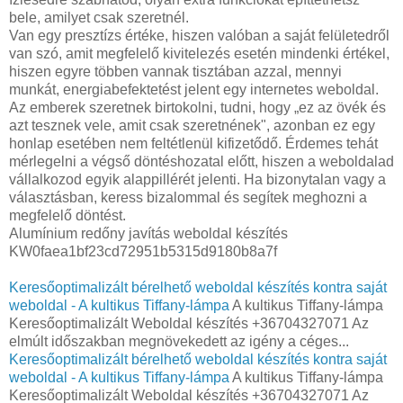
bele, amilyet csak szeretnél.
Van egy presztízs értéke, hiszen valóban a saját felületedről
van szó, amit megfelelő kivitelezés esetén mindenki értékel,
hiszen egyre többen vannak tisztában azzal, mennyi
munkát, energiabefektetést jelent egy internetes weboldal.
Az emberek szeretnek birtokolni, tudni, hogy „ez az övék és
azt tesznek vele, amit csak szeretnének", azonban ez egy
honlap esetében nem feltétlenül kifizetődő. Érdemes tehát
mérlegelni a végső döntéshozatal előtt, hiszen a weboldalad
vállalkozod egyik alappillérét jelenti. Ha bizonytalan vagy a
választásban, keress bizalommal és segítek meghozni a
megfelelő döntést.
Alumínium redőny javítás weboldal készítés
KW0faea1bf23cd72951b5315d9180b8a7f
Keresőoptimalizált bérelhető weboldal készítés kontra saját
weboldal - A kultikus Tiffany-lámpa
A kultikus Tiffany-lámpa
Keresőoptimalizált Weboldal készítés +36704327071 Az
elmúlt időszakban megnövekedett az igény a céges...
Keresőoptimalizált bérelhető weboldal készítés kontra saját
weboldal - A kultikus Tiffany-lámpa
A kultikus Tiffany-lámpa
Keresőoptimalizált Weboldal készítés +36704327071 Az