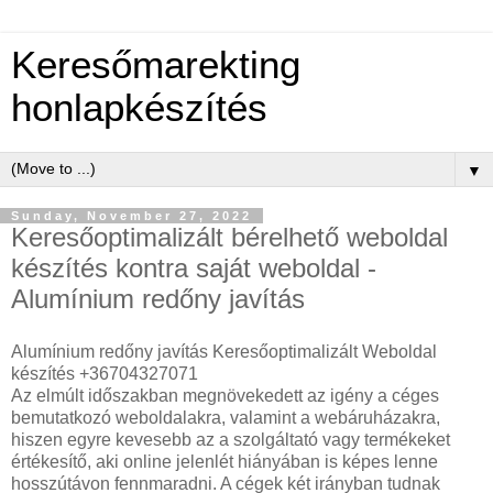
Keresőmarekting
honlapkészítés
▼
Sunday, November 27, 2022
Keresőoptimalizált bérelhető weboldal
készítés kontra saját weboldal -
Alumínium redőny javítás
Alumínium redőny javítás Keresőoptimalizált Weboldal
készítés +36704327071
Az elmúlt időszakban megnövekedett az igény a céges
bemutatkozó weboldalakra, valamint a webáruházakra,
hiszen egyre kevesebb az a szolgáltató vagy termékeket
értékesítő, aki online jelenlét hiányában is képes lenne
hosszútávon fennmaradni. A cégek két irányban tudnak