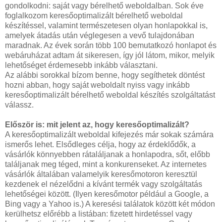
gondolkodni: saját vagy bérelhető weboldalban. Sok éve
foglalkozom keresőoptimalizált bérelhető weboldal
készítéssel, valamint természetesen olyan honlapokkal is,
amelyek átadás után véglegesen a vevő tulajdonában
maradnak. Az évek során több 100 bemutatkozó honlapot és
webáruházat adtam át sikeresen, így jól látom, mikor, melyik
lehetőséget érdemesebb inkább választani.
Az alábbi sorokkal bízom benne, hogy segíthetek döntést
hozni abban, hogy saját weboldalt nyiss vagy inkább
keresőoptimalizált bérelhető weboldal készítés szolgáltatást
válassz.
Először is: mit jelent az, hogy keresőoptimalizált?
A keresőoptimalizált weboldal kifejezés már sokak számára
ismerős lehet. Elsődleges célja, hogy az érdeklődők, a
vásárlók könnyebben rátaláljanak a honlapodra, sőt, előbb
találjanak meg téged, mint a konkurenseket. Az internetes
vásárlók általában valamelyik keresőmotoron keresztül
kezdenek el nézelődni a kívánt termék vagy szolgáltatás
lehetőségei között. (Ilyen keresőmotor például a Google, a
Bing vagy a Yahoo is.) A keresési találatok között két módon
kerülhetsz előrébb a listában: fizetett hirdetéssel vagy