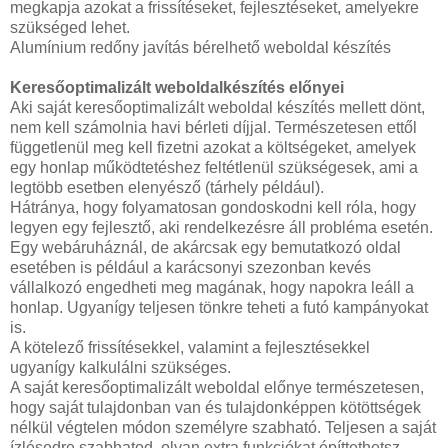
megkapja azokat a frissítéseket, fejlesztéseket, amelyekre
szükséged lehet.
Alumínium redőny javítás bérelhető weboldal készítés
Keresőoptimalizált weboldalkészítés előnyei
Aki saját keresőoptimalizált weboldal készítés mellett dönt,
nem kell számolnia havi bérleti díjjal. Természetesen ettől
függetlenül meg kell fizetni azokat a költségeket, amelyek
egy honlap működtetéshez feltétlenül szükségesek, ami a
legtöbb esetben elenyésző (tárhely például).
Hátránya, hogy folyamatosan gondoskodni kell róla, hogy
legyen egy fejlesztő, aki rendelkezésre áll probléma esetén.
Egy webáruháznál, de akárcsak egy bemutatkozó oldal
esetében is például a karácsonyi szezonban kevés
vállalkozó engedheti meg magának, hogy napokra leáll a
honlap. Ugyanígy teljesen tönkre teheti a futó kampányokat
is.
A kötelező frissítésekkel, valamint a fejlesztésekkel
ugyanígy kalkulálni szükséges.
A saját keresőoptimalizált weboldal előnye természetesen,
hogy saját tulajdonban van és tulajdonképpen kötöttségek
nélkül végtelen módon személyre szabható. Teljesen a saját
ízlésedre szabhatod, olyan extra funkciókat építtethetsz