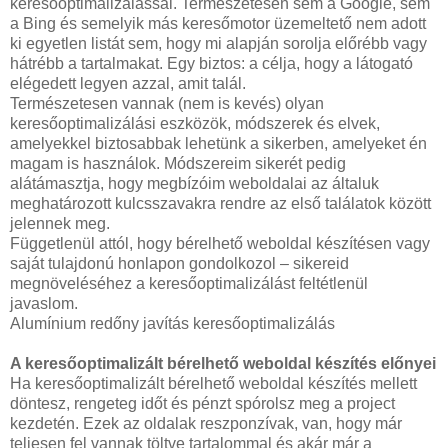
keresőoptimalizálással. Természetesen sem a Google, sem
a Bing és semelyik más keresőmotor üzemeltető nem adott
ki egyetlen listát sem, hogy mi alapján sorolja előrébb vagy
hátrébb a tartalmakat. Egy biztos: a célja, hogy a látogató
elégedett legyen azzal, amit talál.
Természetesen vannak (nem is kevés) olyan
keresőoptimalizálási eszközök, módszerek és elvek,
amelyekkel biztosabbak lehetünk a sikerben, amelyeket én
magam is használok. Módszereim sikerét pedig
alátámasztja, hogy megbízóim weboldalai az általuk
meghatározott kulcsszavakra rendre az első találatok között
jelennek meg.
Függetlenül attól, hogy bérelhető weboldal készítésen vagy
saját tulajdonú honlapon gondolkozol – sikereid
megnöveléséhez a keresőoptimalizálást feltétlenül
javaslom.
Alumínium redőny javítás keresőoptimalizálás
A keresőoptimalizált bérelhető weboldal készítés előnyei
Ha keresőoptimalizált bérelhető weboldal készítés mellett
döntesz, rengeteg időt és pénzt spórolsz meg a project
kezdetén. Ezek az oldalak reszponzívak, van, hogy már
teljesen fel vannak töltve tartalommal és akár már a