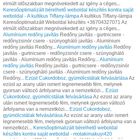
elmúlt időszakban megnövekedett az igény a céges...
Keresőoptimalizált bérelhető weboldal készítés kontra saját
weboldal - A kultikus Tiffany-lámpa
A kultikus Tiffany-lámpa
Keresőoptimalizált Weboldal készítés +36704327071 Az
elmúlt időszakban megnövekedett az igény a céges...
Alumínium redőny javítás
Redőny javítás - gurtnicsere -
redőnyzsinór csere - szúnyogháló javítás - Alumínium
redőny javítás Redőny...
Alumínium redőny javítás
Redőny
javítás - gurtnicsere - redőnyzsinór csere - szúnyogháló
javítás - Alumínium redőny javítás Redőny...
Alumínium
redőny javítás
Redőny javítás - gurtnicsere - redőnyzsinór
csere - szúnyogháló javítás - Alumínium redőny javítás
Redőny...
Ezüst Cukordoboz, gyümölcstálak felvásárlása
Az
ezüst az arany után ismert legnemesebb fém, melynek
gyorsan változó árfolyama van a nemzetközi...
Ezüst
Cukordoboz, gyümölcstálak felvásárlása
Az ezüst az arany
után ismert legnemesebb fém, melynek gyorsan változó
árfolyama van a nemzetközi...
Ezüst Cukordoboz,
gyümölcstálak felvásárlása
Az ezüst az arany után ismert
legnemesebb fém, melynek gyorsan változó árfolyama van a
nemzetközi...
Keresőoptimalizált bérelhető weboldal
készítés kontra saját weboldal - motakimakuyi420