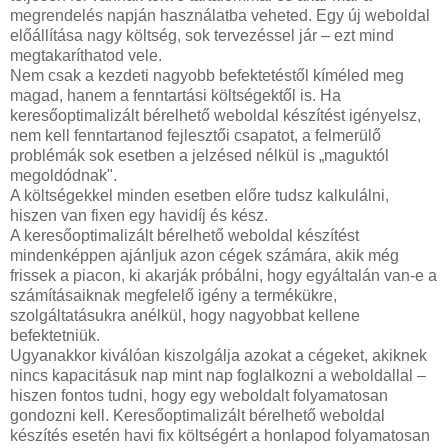
megrendelés napján használatba veheted. Egy új weboldal
előállítása nagy költség, sok tervezéssel jár – ezt mind
megtakaríthatod vele.
Nem csak a kezdeti nagyobb befektetéstől kíméled meg
magad, hanem a fenntartási költségektől is. Ha
keresőoptimalizált bérelhető weboldal készítést igényelsz,
nem kell fenntartanod fejlesztői csapatot, a felmerülő
problémák sok esetben a jelzésed nélkül is „maguktól
megoldódnak".
A költségekkel minden esetben előre tudsz kalkulálni,
hiszen van fixen egy havidíj és kész.
A keresőoptimalizált bérelhető weboldal készítést
mindenképpen ajánljuk azon cégek számára, akik még
frissek a piacon, ki akarják próbálni, hogy egyáltalán van-e a
számításaiknak megfelelő igény a termékükre,
szolgáltatásukra anélkül, hogy nagyobbat kellene
befektetniük.
Ugyanakkor kiválóan kiszolgálja azokat a cégeket, akiknek
nincs kapacitásuk nap mint nap foglalkozni a weboldallal –
hiszen fontos tudni, hogy egy weboldalt folyamatosan
gondozni kell. Keresőoptimalizált bérelhető weboldal
készítés esetén havi fix költségért a honlapod folyamatosan