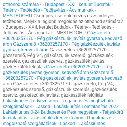
otthonod számára? - Budapest - XXII. kerület Budafok -
Tétény - Tetőfedés - Tetőjavítás - Ács munkák -
MESTEDOHU
Cserépes, cseréplemezes és zsindelyes
tetőfedés: Melyik a legjobb megoldás az otthonod számára?
- Budapest - XXII. kerület Budafok - Tétény - Tetőfedés -
Tetőjavítás - Ács munkák - MESTEDOHU
Gázszerelő
+36203257170 - Fég gázkészülék javítás gyorsan, kedvező
áron
Gázszerelő +36203257170 - Fég gázkészülék javítás
gyorsan, kedvező áron
Gázszerelés +36203257170 -
gázszerelő, Fég V4, gázkészülék szerelő, gázkészülék
szerelés, gázkészülék szerviz, gázkészülék javítás,
gázkészülék felújítás
Gázszerelő +36203257170 - Fég
gázkészülék javítás gyorsan, kedvező áron
Gázszerelő
+36203257170 - Fég gázkészülék javítás gyorsan, kedvező
áron
Gázszerelés +36203257170 - gázszerelő, Fég V4,
gázkészülék szerelő, gázkészülék szerelés, gázkészülék
szerviz, gázkészülék javítás, gázkészülék felújítás
Lakáskiürítés kedvező áron - Rugalmas és megbízható
szolgáltatások - Laskod - Lakáskiürítés Lomtalanítás‎ 2022 -
Lakáskiürítés 0-24 Budapest és Pest megyében‎ - Teljeskörű
lomtalanítás
Lakáskiürítés kedvező áron - Rugalmas és
megbízható szolgáltatások - Laskod - Lakáskiürítés