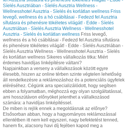
Síelés Ausztriában - Síelés Ausztria Wellness -
Wellnesshotel Ausztria - Síelés és korlátlan wellness
Friss
levegő, wellness és a hó csábításai - Fedezd fel Ausztria
sífutásra és pihenésre tökéletes világát! - Edde - Síelés
Ausztriában - Síelés Ausztria Wellness - Wellnesshotel
Ausztria - Síelés és korlátlan wellness
Friss levegő,
wellness és a hó csábításai - Fedezd fel Ausztria sífutásra
és pihenésre tökéletes világát! - Edde - Síelés Ausztriában -
Síelés Ausztria Wellness - Wellnesshotel Ausztria - Síelés
és korlátlan wellness Sikeres vállalkozás titka: Miért
érdemes havidíjas linképítésre váltani?
Napjainkban a verseny a vállalkozások között egyre
élesebb, hiszen az online térben szinte végtelen lehetőség
áll rendelkezésre a reklámozáshoz és a potenciális ügyfelek
eléréséhez. Cégünk arra specializálódott, hogy segítsen
ebben a folyamatban, méghozzá egy olyan szolgáltatással,
ami hosszútávon előnyöket jelenthet a vállalkozásod
számára: a havidíjas linképítéssel.
De miben is rejlik ennek a megoldásnak az előnye?
Elsősorban abban, hogy a hagyományos reklámozással
ellentétben itt nem kell egyszeri, nagy befektetést tenned,
hanem fix, alacsony havi díj fejében kapod meg a