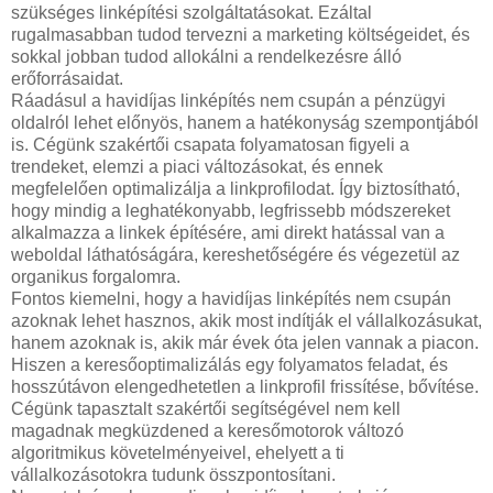
szükséges linképítési szolgáltatásokat. Ezáltal
rugalmasabban tudod tervezni a marketing költségeidet, és
sokkal jobban tudod allokálni a rendelkezésre álló
erőforrásaidat.
Ráadásul a havidíjas linképítés nem csupán a pénzügyi
oldalról lehet előnyös, hanem a hatékonyság szempontjából
is. Cégünk szakértői csapata folyamatosan figyeli a
trendeket, elemzi a piaci változásokat, és ennek
megfelelően optimalizálja a linkprofilodat. Így biztosítható,
hogy mindig a leghatékonyabb, legfrissebb módszereket
alkalmazza a linkek építésére, ami direkt hatással van a
weboldal láthatóságára, kereshetőségére és végezetül az
organikus forgalomra.
Fontos kiemelni, hogy a havidíjas linképítés nem csupán
azoknak lehet hasznos, akik most indítják el vállalkozásukat,
hanem azoknak is, akik már évek óta jelen vannak a piacon.
Hiszen a keresőoptimalizálás egy folyamatos feladat, és
hosszútávon elengedhetetlen a linkprofil frissítése, bővítése.
Cégünk tapasztalt szakértői segítségével nem kell
magadnak megküzdened a keresőmotorok változó
algoritmikus követelményeivel, ehelyett a ti
vállalkozásotokra tudunk összpontosítani.