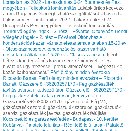
Lomtalanítás‎ 2022 - Lakáskiürítés 0-24 Budapest és Pest
megyében‎ - Teljeskörű lomtalanítás
Lakáskiürítés kedvező
áron - Rugalmas és megbízható szolgáltatások - Laskod -
Lakáskiürítés Lomtalanítás‎ 2022 - Lakáskiürítés 0-24
Budapest és Pest megyében‎ - Teljeskörű lomtalanítás
Trendi vőlegény ingek – 2. rész – Fővárosi Öltönyház
Trendi
vőlegény ingek – 2. rész – Fővárosi Öltönyház
A
kondenzációs kazán várható élettartama általában 15-20 év
- Olcsokazancsere
A kondenzációs kazán várható
élettartama általában 15-20 év - Olcsokazancsere
Igen!
Létezik kondenzációs kazáncsere kéménnyel, teljes
hivatalos ügyintézéssel, profi kivitelezéssel. Elvégezzük a
kazán karbantartását."
Férfi öltöny minden évszakra –
Riccardo Banatti
Férfi öltöny minden évszakra – Riccardo
Banatti
Gázszerelő +36203257170 - Fég gázkészülék
javítás gyorsan, kedvező áron
Gázszerelő +36203257170 -
Fég gázkészülék javítás gyorsan, kedvező áron
Gázszerelés +36203257170 - gázszerelő, Fég V4,
gázkészülék szerelő, gázkészülék szerelés, gázkészülék
szerviz, gázkészülék javítás, gázkészülék felújítás
Kocsibeálló és garázs tetőfedés - Budapest - 10. kerület
Kőbánya - Palatető felújítás - Régi tető felújítása - Palatető
felújítás-palatető szigetelés bontás nélkül - Tetőfelújítás,