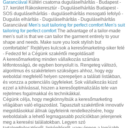
Garanciával
Kültéri csatorna duguláselhárítás - Budapest -
17. kerület Rákoskeresztúr - Duguláselhárítás Budapest -
SOS duguláselhárítás - duguláselhárítás mosogató lefolyó -
Dugulás elhárítás - Duguláselhárítás - Duguláselhárítás
Garanciával
Men's suit tailoring for perfect comfort
Men's suit
tailoring for perfect comfort
The advantage of a tailor-made
men's suit is that we can tailor the garment entirely to your
shape and needs. Make sure you look stylish but
comfortable!" Rejtélyes kulcsok a keresőmarketing-siker felé
- Fedezd fel a Cégünk szakértői megoldásait!
A keresőmarketing minden vállalkozás számára
létfontosságú, de egyben bonyolult is. Rengeteg változó,
algoritmus és szakértelem szükséges ahhoz, hogy egy
weboldal megfelelő helyen szerepeljen a találati listákban,
és vonzza a potenciális ügyfeleket. Sok vállalkozás küzd
ezzel a kihívással, hiszen a keresőoptimalizálás tele van
rejtelmes fogalmakkal és technikákkal.
Cégünk célja, hogy megkönnyítsük a keresőmarketing
világában való eligazodást. Tapasztalt szakértőink innovatív
megoldásokkal állnak ügyfeleink rendelkezésére, hogy
weboldalaik a lehető legmagasabb pozíciókban jelenjenek
meg a keresési találatokban. Legyen szó
tartalomfejlesztésről, linképítésről, vagy éppen a legújabb