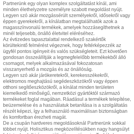
Partnerünk egy olyan komplex szolgáltatást kínál, ami
minden élethelyzetre személyre szabott megoldást nyújt.
Legyen szó akár mozgássérült személyekről, idősekről vagy
éppen gyerekekről, a kínálatban megtalálhatók azok a
magasszínvonalú termékek, amelyek hozzásegíthetnek a
minél teljesebb, önálló életvitel eléréséhez.
Az évtizedes tapasztalattal rendelkező szakértők
körültekintő felmérést végeznek, hogy feltérképezzék az
ügyfél pontos igényeit és valós szükségleteit. Ezt követően
gondosan összeállítják a legmegfelelőbb termékekből álló
csomagot, melyek alkalmazásával fokozatosan
visszanyerhető a mozgás és az önállóság.
Legyen szó akár járókeretekről, kerekesszékekről,
elektromos meghajtású segédeszközökről vagy éppen
otthoni segítőeszközökről, a kínálat minden területen
kiemelkedő minőségű, nemzetközi gyártóktól származó
termékeket foglal magában. Ráadásul a termékek telepítése,
beüzemelése és a használatuk betanítása is a szolgáltatás
részét képezi, így a felhasználó maximálisan biztonságban
és komfortban érezheti magát.
De a csupán hardveres megoldásoknál Partnerünk sokkal
többet nyújt. Holisztikus megközelítésükben nagy hangsúlyt