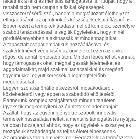
fektetnek a lelki és mentális támogatásra is. Tudják, hogy a
rehabilitáció nem csupán a fizikai képességek
visszaszerzéséről szól, hanem a megváltozott élethelyzet
elfogadásáról, az új rutinok és készségek elsajátításáról is.
Éppen ezért a termékek átadása mellett komplex, személyre
szabott tanácsadással is segítik ügyfeleiket, hogy minél
gördülékenyebben alakíthassák át mindennapjaikat.
A tapasztalt csapat empatikus hozzáállásával és
szakértelmével végigkíséri az ügyfeleket ezen az olykor
rögös, de annál fontosabb úton. Minden lépésnél ott vannak,
hogy támogassák őket, meghallgassák félelmeiket és
aggodalmaikat, majd szakmai tanácsaikkal és megértő
figyelmükkel együtt keressék a legmegfelelőbb
megoldásokat.
Legyen szó akár önálló étkezésről, mosakodásról,
közlekedésről vagy éppen a szabadidő eltöltéséről,
Partnerünk komplex szolgáltatása minden területen
igyekszik megkönnyíteni az érintettek mindennapjait.
Azáltal, hogy az egyéni igényekre szabott, innovatív
termékek használata mellett a mentális támogatást is nyújtja,
valóban hozzájárul ahhoz, hogy az ügyfelek visszanyerjék
mozgásuk szabadságát és teljes életet élhessenek.
Az organikus forgalom rejtelmei: Fedezze fel a természetes