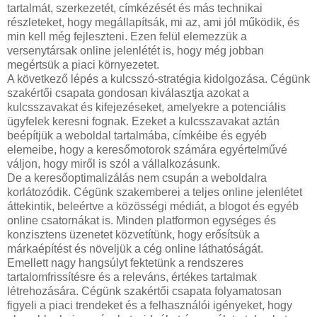
tartalmát, szerkezetét, címkézését és más technikai
részleteket, hogy megállapítsák, mi az, ami jól működik, és
min kell még fejleszteni. Ezen felül elemezzük a
versenytársak online jelenlétét is, hogy még jobban
megértsük a piaci környezetet.
A következő lépés a kulcsszó-stratégia kidolgozása. Cégünk
szakértői csapata gondosan kiválasztja azokat a
kulcsszavakat és kifejezéseket, amelyekre a potenciális
ügyfelek keresni fognak. Ezeket a kulcsszavakat aztán
beépítjük a weboldal tartalmába, címkéibe és egyéb
elemeibe, hogy a keresőmotorok számára egyértelművé
váljon, hogy miről is szól a vállalkozásunk.
De a keresőoptimalizálás nem csupán a weboldalra
korlátozódik. Cégünk szakemberei a teljes online jelenlétet
áttekintik, beleértve a közösségi médiát, a blogot és egyéb
online csatornákat is. Minden platformon egységes és
konzisztens üzenetet közvetítünk, hogy erősítsük a
márkaépítést és növeljük a cég online láthatóságát.
Emellett nagy hangsúlyt fektetünk a rendszeres
tartalomfrissítésre és a releváns, értékes tartalmak
létrehozására. Cégünk szakértői csapata folyamatosan
figyeli a piaci trendeket és a felhasználói igényeket, hogy