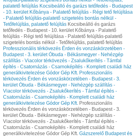
palatető felújítás
Kocsibeálló és garázs tetőfedés - Budapest
- 10. kerület Kőbánya - Palatető felújítás - Régi tető felújítása
- Palatető felújítás-palatető szigetelés bontás nélkül -
Tetőfelújítás, palatető felújítás
Kocsibeálló és garázs
tetőfedés - Budapest - 10. kerület Kőbánya - Palatető
felújítás - Régi tető felújítása - Palatető felújítás-palatető
szigetelés bontás nélkül - Tetőfelújítás, palatető felújítás
Professzionális térkövezés Érden és vonzáskörzetében -
Budapest - 3. kerület Óbuda - Békásmegyer - Nehézgép
szállítás - Viacolor térkövezés - Zsalukőkerítés - Támfal
építés - Csatornázás - Csarnoképítés - Komplett családi ház
generálkivitelezése Gódor Gép Kft.
Professzionális
térkövezés Érden és vonzáskörzetében - Budapest - 3.
kerület Óbuda - Békásmegyer - Nehézgép szállítás -
Viacolor térkövezés - Zsalukőkerítés - Támfal építés -
Csatornázás - Csarnoképítés - Komplett családi ház
generálkivitelezése Gódor Gép Kft.
Professzionális
térkövezés Érden és vonzáskörzetében - Budapest - 3.
kerület Óbuda - Békásmegyer - Nehézgép szállítás -
Viacolor térkövezés - Zsalukőkerítés - Támfal építés -
Csatornázás - Csarnoképítés - Komplett családi ház
generálkivitelezése Gódor Gép Kft.
Gázszerelő Budapest és