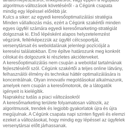
algoritmus-változások követéséről - a Cégünk csapata
mindig egy lépéssel előrébb jár.
Kulcs a siker: az egyedi keresőoptimalizálási stratégia
Minden vállalkozás más, ezért a Cégünk szakértői minden
egyes ügyfél számára egyedi keresőmarketing-stratégiát
dolgoznak ki. Első lépésként alapos helyzetelemzést
végzünk, feltérképezzük az ügyfél célcsoportját,
versenytársait és weboldalának jelenlegi pozícióját a
keresési találatokban. Erre építve határozunk meg konkrét
célokat és dolgozunk ki részletes akcióterveket.
A keresőoptimalizálás nem csupán a weboldal tartalmának
fejlesztéséről szól. Cégünk szakértői a teljes online látvány,
felhasználói élmény és technikai háttér optimalizálására is
koncentrálnak. Olyan innovatív megoldásokat alkalmazunk,
amelyek nem csupán a keresőmotorok, de a látogatók
igényeit is kielégítik.
Naprakész tudás a piaci változásokról
A keresőmarketing területe folyamatosan változik, az
algoritmusok, trendek és legjobb gyakorlatok újra és újra
megújulnak. A Cégünk csapata napi szinten figyeli és elemzi
ezeket a változásokat, hogy mindig egy lépéssel az ügyfelek
versenytársai előtt járhassanak.