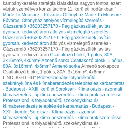
kampánykezelés startégia kialakítása nagyon fontos, ezért
várjuk személyes konzultációra 11. kerületi irodánkban."
Made To Measure – Fővárosi Öltönyház
Made To Measure –
Fővárosi Öltönyház
átfolyós vízmelegítő szerelés -
Gázszerelő +36203257170 - Fég gázkészülék javítás
gyorsan, kedvező áron
átfolyós vízmelegítő szerelés -
Gázszerelő +36203257170 - Fég gázkészülék javítás
gyorsan, kedvező áron
átfolyós vízmelegítő szerelés -
Gázszerelő +36203257170 - Fég gázkészülék javítás
gyorsan, kedvező áron
Csatlakozó blokk, 1 pólus, 80A,
3x16mm², 4x6mm² Átmenő sorka
Csatlakozó blokk, 1 pólus,
80A, 3x16mm², 4x6mm² Átmenő sorka
Átmenő sorkapocs
Csatlakozó blokk, 1 pólus, 80A, 3x16mm², 4x6mm²,
LINDLIGHT.HU"
Professzionális folyadékhűtő,
szekrényklíma és klímaberendezés telepítés és karbantartás
- Budapest - XXIII. kerület Soroksár - Klíma oázis - azonnali
klímaszerelés - új klíma beszerelés - klíma árak szereléssel
Professzionális folyadékhűtő, szekrényklíma és
klímaberendezés telepítés és karbantartás - Budapest -
XXIII. kerület Soroksár - Klíma oázis - azonnali
klímaszerelés - új klíma beszerelés - klíma árak szereléssel
Professzionális folyadékhűtő, szekrényklíma és