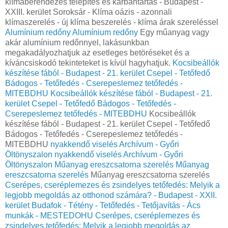
klímaberendezés telepítés és karbantartás - Budapest -
XXIII. kerület Soroksár - Klíma oázis - azonnali
klímaszerelés - új klíma beszerelés - klíma árak szereléssel
Alumínium redőny
Alumínium redőny
Egy műanyag vagy
akár alumínium redőnnyel, lakásunkban
megakadályozhatjuk az esetleges betöréseket és a
kíváncsiskodó tekinteteket is kívül hagyhatjuk.
Kocsibeállók
készítése fából - Budapest - 21. kerület Csepel - Tetőfedő
Bádogos - Tetőfedés - Cserepeslemez tetőfedés -
MITEBDHU
Kocsibeállók készítése fából - Budapest - 21.
kerület Csepel - Tetőfedő Bádogos - Tetőfedés -
Cserepeslemez tetőfedés - MITEBDHU
Kocsibeállók
készítése fából - Budapest - 21. kerület Csepel - Tetőfedő
Bádogos - Tetőfedés - Cserepeslemez tetőfedés -
MITEBDHU
nyakkendő viselés Archívum - Győri
Öltönyszalon
nyakkendő viselés Archívum - Győri
Öltönyszalon
Műanyag ereszcsatorna szerelés
Műanyag
ereszcsatorna szerelés
Műanyag ereszcsatorna szerelés
Cserépes, cseréplemezes és zsindelyes tetőfedés: Melyik a
legjobb megoldás az otthonod számára? - Budapest - XXII.
kerület Budafok - Tétény - Tetőfedés - Tetőjavítás - Ács
munkák - MESTEDOHU
Cserépes, cseréplemezes és
zsindelyes tetőfedés: Melyik a legjobb megoldás az