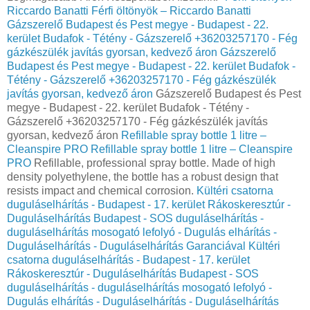
Riccardo Banatti
Férfi öltönyök – Riccardo Banatti
Gázszerelő Budapest és Pest megye - Budapest - 22.
kerület Budafok - Tétény - Gázszerelő +36203257170 - Fég
gázkészülék javítás gyorsan, kedvező áron
Gázszerelő
Budapest és Pest megye - Budapest - 22. kerület Budafok -
Tétény - Gázszerelő +36203257170 - Fég gázkészülék
javítás gyorsan, kedvező áron
Gázszerelő Budapest és Pest
megye - Budapest - 22. kerület Budafok - Tétény -
Gázszerelő +36203257170 - Fég gázkészülék javítás
gyorsan, kedvező áron
Refillable spray bottle 1 litre –
Cleanspire PRO
Refillable spray bottle 1 litre – Cleanspire
PRO
Refillable, professional spray bottle. Made of high
density polyethylene, the bottle has a robust design that
resists impact and chemical corrosion.
Kültéri csatorna
duguláselhárítás - Budapest - 17. kerület Rákoskeresztúr -
Duguláselhárítás Budapest - SOS duguláselhárítás -
duguláselhárítás mosogató lefolyó - Dugulás elhárítás -
Duguláselhárítás - Duguláselhárítás Garanciával
Kültéri
csatorna duguláselhárítás - Budapest - 17. kerület
Rákoskeresztúr - Duguláselhárítás Budapest - SOS
duguláselhárítás - duguláselhárítás mosogató lefolyó -
Dugulás elhárítás - Duguláselhárítás - Duguláselhárítás