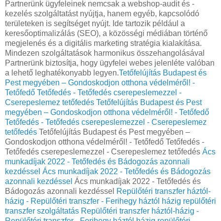
Partnerünk ügyfeleinek nemcsak a webshop-audit és -
kezelés szolgáltatást nyújtja, hanem egyéb, kapcsolódó
területeken is segítséget nyújt. Ide tartozik például a
keresőoptimalizálás (SEO), a közösségi médiában történő
megjelenés és a digitális marketing stratégia kialakítása.
Mindezen szolgáltatások harmonikus összehangolásával
Partnerünk biztosítja, hogy ügyfelei webes jelenléte valóban
a lehető leghatékonyabb legyen.
Tetőfelújítás Budapest és
Pest megyében – Gondoskodjon otthona védelméről! -
Tetőfedő Tetőfedés - Tetőfedés cserepeslemezzel -
Cserepeslemez tetőfedés
Tetőfelújítás Budapest és Pest
megyében – Gondoskodjon otthona védelméről! - Tetőfedő
Tetőfedés - Tetőfedés cserepeslemezzel - Cserepeslemez
tetőfedés
Tetőfelújítás Budapest és Pest megyében –
Gondoskodjon otthona védelméről! - Tetőfedő Tetőfedés -
Tetőfedés cserepeslemezzel - Cserepeslemez tetőfedés
Ács
munkadíjak 2022 - Tetőfedés és Bádogozás azonnali
kezdéssel
Ács munkadíjak 2022 - Tetőfedés és Bádogozás
azonnali kezdéssel
Ács munkadíjak 2022 - Tetőfedés és
Bádogozás azonnali kezdéssel
Repülőtéri transzfer háztól-
házig - Repülőtéri transzfer - Ferihegy háztól házig repülőtéri
transzfer szolgáltatás
Repülőtéri transzfer háztól-házig -
Repülőtéri transzfer - Ferihegy háztól házig repülőtéri