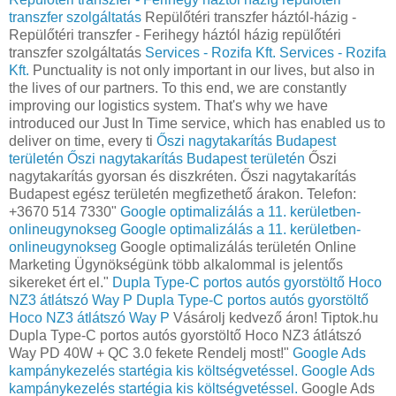
transzfer szolgáltatás
Repülőtéri transzfer háztól-házig -
Repülőtéri transzfer - Ferihegy háztól házig repülőtéri
transzfer szolgáltatás
Services - Rozifa Kft.
Services - Rozifa
Kft.
Punctuality is not only important in our lives, but also in
the lives of our partners. To this end, we are constantly
improving our logistics system. That's why we have
introduced our Just In Time service, which has enabled us to
deliver on time, every ti
Őszi nagytakarítás Budapest
területén
Őszi nagytakarítás Budapest területén
Őszi
nagytakarítás gyorsan és diszkréten. Őszi nagytakarítás
Budapest egész területén megfizethető árakon. Telefon:
+3670 514 7330"
Google optimalizálás a 11. kerületben-
onlineugynokseg
Google optimalizálás a 11. kerületben-
onlineugynokseg
Google optimalizálás területén Online
Marketing Ügynökségünk több alkalommal is jelentős
sikereket ért el."
Dupla Type-C portos autós gyorstöltő Hoco
NZ3 átlátszó Way P
Dupla Type-C portos autós gyorstöltő
Hoco NZ3 átlátszó Way P
Vásárolj kedvező áron! Tiptok.hu
Dupla Type-C portos autós gyorstöltő Hoco NZ3 átlátszó
Way PD 40W + QC 3.0 fekete Rendelj most!"
Google Ads
kampánykezelés startégia kis költségvetéssel.
Google Ads
kampánykezelés startégia kis költségvetéssel.
Google Ads