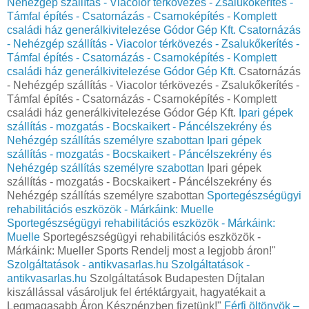
Nehézgép szállítás - Viacolor térkövezés - Zsalukőkerítés -
Támfal építés - Csatornázás - Csarnoképítés - Komplett
családi ház generálkivitelezése Gódor Gép Kft.
Csatornázás
- Nehézgép szállítás - Viacolor térkövezés - Zsalukőkerítés -
Támfal építés - Csatornázás - Csarnoképítés - Komplett
családi ház generálkivitelezése Gódor Gép Kft.
Csatornázás
- Nehézgép szállítás - Viacolor térkövezés - Zsalukőkerítés -
Támfal építés - Csatornázás - Csarnoképítés - Komplett
családi ház generálkivitelezése Gódor Gép Kft.
Ipari gépek
szállítás - mozgatás - Bocskaikert - Páncélszekrény és
Nehézgép szállítás személyre szabottan
Ipari gépek
szállítás - mozgatás - Bocskaikert - Páncélszekrény és
Nehézgép szállítás személyre szabottan
Ipari gépek
szállítás - mozgatás - Bocskaikert - Páncélszekrény és
Nehézgép szállítás személyre szabottan
Sportegészségügyi
rehabilitációs eszközök - Márkáink: Muelle
Sportegészségügyi rehabilitációs eszközök - Márkáink:
Muelle
Sportegészségügyi rehabilitációs eszközök -
Márkáink: Mueller Sports Rendelj most a legjobb áron!"
Szolgáltatások - antikvasarlas.hu
Szolgáltatások -
antikvasarlas.hu
Szolgáltatások Budapesten Díjtalan
kiszállással vásároljuk fel értéktárgyait, hagyatékait a
Legmagasabb Áron Készpénzben fizetünk!"
Férfi öltönyök –