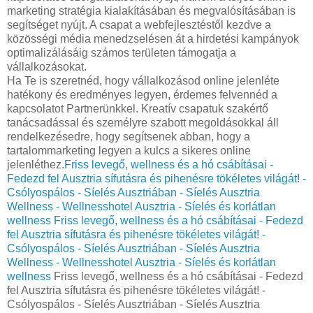
marketing stratégia kialakításában és megvalósításában is
segítséget nyújt. A csapat a webfejlesztéstől kezdve a
közösségi média menedzselésen át a hirdetési kampányok
optimalizálásáig számos területen támogatja a
vállalkozásokat.
Ha Te is szeretnéd, hogy vállalkozásod online jelenléte
hatékony és eredményes legyen, érdemes felvennéd a
kapcsolatot Partnerünkkel. Kreatív csapatuk szakértő
tanácsadással és személyre szabott megoldásokkal áll
rendelkezésedre, hogy segítsenek abban, hogy a
tartalommarketing legyen a kulcs a sikeres online
jelenléthez.
Friss levegő, wellness és a hó csábításai -
Fedezd fel Ausztria sífutásra és pihenésre tökéletes világát! -
Csólyospálos - Síelés Ausztriában - Síelés Ausztria
Wellness - Wellnesshotel Ausztria - Síelés és korlátlan
wellness
Friss levegő, wellness és a hó csábításai - Fedezd
fel Ausztria sífutásra és pihenésre tökéletes világát! -
Csólyospálos - Síelés Ausztriában - Síelés Ausztria
Wellness - Wellnesshotel Ausztria - Síelés és korlátlan
wellness
Friss levegő, wellness és a hó csábításai - Fedezd
fel Ausztria sífutásra és pihenésre tökéletes világát! -
Csólyospálos - Síelés Ausztriában - Síelés Ausztria