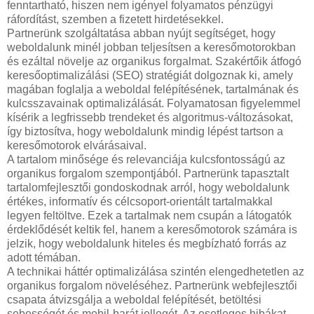
fenntartható, hiszen nem igényel folyamatos pénzügyi
ráfordítást, szemben a fizetett hirdetésekkel.
Partnerünk szolgáltatása abban nyújt segítséget, hogy
weboldalunk minél jobban teljesítsen a keresőmotorokban
és ezáltal növelje az organikus forgalmat. Szakértőik átfogó
keresőoptimalizálási (SEO) stratégiát dolgoznak ki, amely
magában foglalja a weboldal felépítésének, tartalmának és
kulcsszavainak optimalizálását. Folyamatosan figyelemmel
kísérik a legfrissebb trendeket és algoritmus-változásokat,
így biztosítva, hogy weboldalunk mindig lépést tartson a
keresőmotorok elvárásaival.
A tartalom minősége és relevanciája kulcsfontosságú az
organikus forgalom szempontjából. Partnerünk tapasztalt
tartalomfejlesztői gondoskodnak arról, hogy weboldalunk
értékes, informatív és célcsoport-orientált tartalmakkal
legyen feltöltve. Ezek a tartalmak nem csupán a látogatók
érdeklődését keltik fel, hanem a keresőmotorok számára is
jelzik, hogy weboldalunk hiteles és megbízható forrás az
adott témában.
A technikai háttér optimalizálása szintén elengedhetetlen az
organikus forgalom növeléséhez. Partnerünk webfejlesztői
csapata átvizsgálja a weboldal felépítését, betöltési
sebességét és mobil-barát jellegét. Az esetleges hibákat