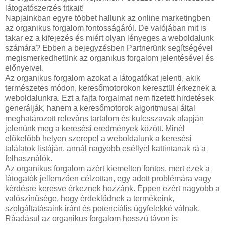
látogatószerzés titkait!
Napjainkban egyre többet hallunk az online marketingben
az organikus forgalom fontosságáról. De valójában mit is
takar ez a kifejezés és miért olyan lényeges a weboldalunk
számára? Ebben a bejegyzésben Partnerünk segítségével
megismerkedhetünk az organikus forgalom jelentésével és
előnyeivel.
Az organikus forgalom azokat a látogatókat jelenti, akik
természetes módon, keresőmotorokon keresztül érkeznek a
weboldalunkra. Ezt a fajta forgalmat nem fizetett hirdetések
generálják, hanem a keresőmotorok algoritmusai által
meghatározott releváns tartalom és kulcsszavak alapján
jelenünk meg a keresési eredmények között. Minél
előkelőbb helyen szerepel a weboldalunk a keresési
találatok listáján, annál nagyobb eséllyel kattintanak rá a
felhasználók.
Az organikus forgalom azért kiemelten fontos, mert ezek a
látogatók jellemzően célzottan, egy adott problémára vagy
kérdésre keresve érkeznek hozzánk. Éppen ezért nagyobb a
valószínűsége, hogy érdeklődnek a termékeink,
szolgáltatásaink iránt és potenciális ügyfelekké válnak.
Ráadásul az organikus forgalom hosszú távon is