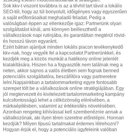
Sok kkv-t viszont továbbra is az a tévhit tart távol a lokális
SEO-tól, hogy az túl bonyolult, időigényes vagy egyszerűen
a saját erőforrásaikat meghaladó feladat. Pedig a
valóságban éppen az ellenkezője igaz: Partnerünk olyan
szolgáltatást kínál, ami könnyen beilleszthető a
vállalkozások napi rutinjába, és garantáltan megtérül rövid-
és hosszú távon egyaránt.
Ezért bátran ajánljuk minden lokális piacon tevékenykedő
kkv-nak, hogy vegyék fel a kapcsolatot Partnerünkkel, és
kezdjék meg a közös munkát a hatékony online jelenlét
kialakítására. Hiszen ha a fogyasztók nem találnak meg a
neten, akkor sajnos a valós életben sem fognak benned
potenciális szolgáltatóra, beszállítóra vagy partnerekre
lelni.Napjainkban a tartalommarketing egyre fontosabb
szerepet tölt be a vállalkozások online stratégiájában. Egy
jól megtervezett és kivitelezett tartalommarketing kampány
kulcsfontosságú lehet a célközönség elérésében, a
márkaépítésben, valamint az értékesítés növelésében.
Azonban rengeteg kihívással kell szembenéznie annak a
vállalkozónak, aki ilyen téren szeretne előrelépni. Honnan
kezdjük? Milyen típusú tartalmakat érdemes létrehozni?
Hogyan érjük el, hogy a potenciális ügyfeleink valóban