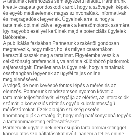
A tartalmak létrehozása sem egyszerű feladat. Partnerünk
kreatív csapata gondoskodik arról, hogy a szövegek, képek
és egyéb médiaelemek magas színvonalúak, informatívak
és megragadóak legyenek. Ügyelnek arra is, hogy a
tartalmak optimalizálva legyenek a keresőmotorok számára,
így nagyobb eséllyel kerülnek majd a potenciális ügyfelek
látókörébe.
A publikálás fázisában Partnerünk szakértői gondosan
megtervezik, hogy mikor, hol és milyen csatornákon
keresztül osszák meg a tartalmat. Figyelembe veszik a
célközönség preferenciáit, valamint a különböző platformok
sajátosságait. Emellett arra is ügyelnek, hogy a tartalmak
összhangban legyenek az ügyfél teljes online
megjelenésével.
A végső, de nem kevésbé fontos lépés a mérés és az
elemzés. Partnerünk rendszeresen nyomon követi a
tartalmak teljesítményét, vizsgálja az elérést, az interakciók
számát, a konverziós rátát és egyéb kulcsfontosságú
mérőszámokat. Ezek alapján szükség esetén
finomhangolják a stratégiát, hogy még hatékonyabbá tegyék
a tartalommarketing erőfeszítéseket.
Partnerünk ügyfeleinek nem csupán tartalommarketinggel
kapcsolatos szolgáltatásokat nyújt, hanem a teljes online