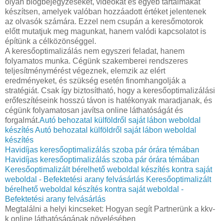
olyan blogbejegyzéseket, videókat és egyéb tartalmakat
készítsen, amelyek valóban hozzáadott értéket jelentenek
az olvasók számára. Ezzel nem csupán a keresőmotorok
előtt mutatjuk meg magunkat, hanem valódi kapcsolatot is
építünk a célközönséggel.
A keresőoptimalizálás nem egyszeri feladat, hanem
folyamatos munka. Cégünk szakemberei rendszeres
teljesítménymérést végeznek, elemzik az elért
eredményeket, és szükség esetén finomhangolják a
stratégiát. Csak így biztosítható, hogy a keresőoptimalizálási
erőfeszítéseink hosszú távon is hatékonyak maradjanak, és
cégünk folyamatosan javítsa online láthatóságát és
forgalmát.
Autó behozatal külföldről saját lábon weboldal
készítés
Autó behozatal külföldről saját lábon weboldal
készítés
Havidíjas keresőoptimalizálás szoba pár órára témában
Havidíjas keresőoptimalizálás szoba pár órára témában
Keresőoptimalizált bérelhető weboldal készítés kontra saját
weboldal - Befektetési arany felvásárlás
Keresőoptimalizált
bérelhető weboldal készítés kontra saját weboldal -
Befektetési arany felvásárlás
Megtalálni a helyi kincseket: Hogyan segít Partnerünk a kkv-
k online láthatóságának növelésében