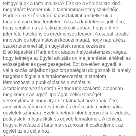
felfigyeljünk a tartalmainkra? Ezekre a kérdésekre kínál
megoldást Partnerünk, a tartalommarketing szakértője.
Partnerünk széles körű tapasztalattal rendelkezik a
tartalommarketing területén. Azzal a küldetéssel jött létre,
hogy segítsen a vállalkozásoknak abban, hogy online
jelenléte hatékony és eredményes legyen. A csapat kreatív,
innovatív és folyamatosan képezi magát, hogy naprakész
szakértelemmel álljon ügyfeleik rendelkezésére.
Első lépésként Partnerünk alapos helyzetelemzést végez,
hogy felmérje az ügyfél aktuális online jelenlétét, értékeli az
erősségeket és gyengeségeket. Ezt követően egyedi, a
vállalkozás céljaihoz igazított stratégiát dolgoznak ki, amely
magában foglalja a tartalomtervezést, a tartalom
létrehozását, a publikálást és a mérést is.
A tartalomtervezés során Partnerünk szakértői alaposan
megismerik az ügyfél iparágát, célközönségét,
versenytársait, hogy olyan tartalmakat hozzanak létre,
amelyek valóban relevánsak és értékesek a potenciális
ügyfelek számára. Ezek lehetnek blogbejegyzések, videók,
podcastek, infografikák és egyéb formátumok. A lényeg,
hogy a kiválasztott tartalmak szorosan illeszkedjenek az
ügyfél üzleti céljaihoz.