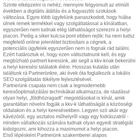
Szinte elképzelni is nehéz, mennyire felgyorsult az elmúlt
években a digitális átállás és a fogyasztói szokások
változása. Egyre több ügyfelünk panaszkodott, hogy hiába
ülnek remek termékkel vagy szolgáltatással a kínálatban,
egyszerűen nem tudnak elég láthatóságot szerezni a helyi
piacon. Pedig a siker kulcsa pont ebben rejlik: ha nem tudsz
megfelelő online jelenlétet biztosítani a cégnek, a
potenciális ügyfelek egyszerűen nem is fognak rád találni.
Ezért határoztuk el, hogy ezen változtatnunk kell, és egy
megbízható partnert keresünk, aki segít a kkv-knak bekerülni
a helyi keresési találatok élére. Hosszas kutatás után
találtunk rá Partnerünkre, aki évek óta foglalkozik a lokális
SEO szolgáltatás tökélyre fejlesztésével.
Partnerünk csapata nem csak a legmodernebb
keresőoptimalizálási technikákat alkalmazza, de ráadásul
olyan helyi, „földhözragadt" megoldásokat is kínál, amik
garantáltan növelni fogják a kkv-k láthatóságát a közösségi
oldalakon és a helyi keresésekben. Legyen szó akár egy
kávézóról, egy asztalos műhelyről vagy egy fodrászatról -
minden vállalkozás számára tudnak olyan egyedi stratégiát
kidolgozni, ami kihozza a maximumot a helyi piacon.
Első lépésként Partnerünk szakemberei alapos