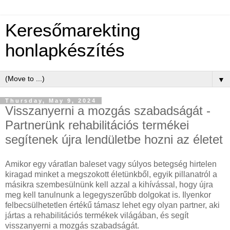
Keresőmarekting
honlapkészítés
▼
Thursday, May 9, 2024
Visszanyerni a mozgás szabadságát -
Partnerünk rehabilitációs termékei
segítenek újra lendületbe hozni az életet
Amikor egy váratlan baleset vagy súlyos betegség hirtelen
kiragad minket a megszokott életünkből, egyik pillanatról a
másikra szembesülnünk kell azzal a kihívással, hogy újra
meg kell tanulnunk a legegyszerűbb dolgokat is. Ilyenkor
felbecsülhetetlen értékű támasz lehet egy olyan partner, aki
jártas a rehabilitációs termékek világában, és segít
visszanyerni a mozgás szabadságát.