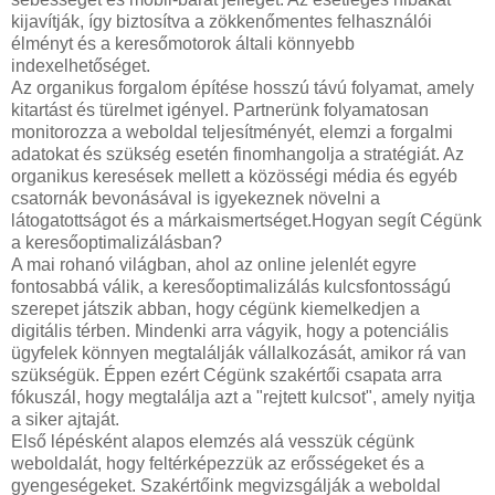
kijavítják, így biztosítva a zökkenőmentes felhasználói
élményt és a keresőmotorok általi könnyebb
indexelhetőséget.
Az organikus forgalom építése hosszú távú folyamat, amely
kitartást és türelmet igényel. Partnerünk folyamatosan
monitorozza a weboldal teljesítményét, elemzi a forgalmi
adatokat és szükség esetén finomhangolja a stratégiát. Az
organikus keresések mellett a közösségi média és egyéb
csatornák bevonásával is igyekeznek növelni a
látogatottságot és a márkaismertséget.Hogyan segít Cégünk
a keresőoptimalizálásban?
A mai rohanó világban, ahol az online jelenlét egyre
fontosabbá válik, a keresőoptimalizálás kulcsfontosságú
szerepet játszik abban, hogy cégünk kiemelkedjen a
digitális térben. Mindenki arra vágyik, hogy a potenciális
ügyfelek könnyen megtalálják vállalkozását, amikor rá van
szükségük. Éppen ezért Cégünk szakértői csapata arra
fókuszál, hogy megtalálja azt a "rejtett kulcsot", amely nyitja
a siker ajtaját.
Első lépésként alapos elemzés alá vesszük cégünk
weboldalát, hogy feltérképezzük az erősségeket és a
gyengeségeket. Szakértőink megvizsgálják a weboldal