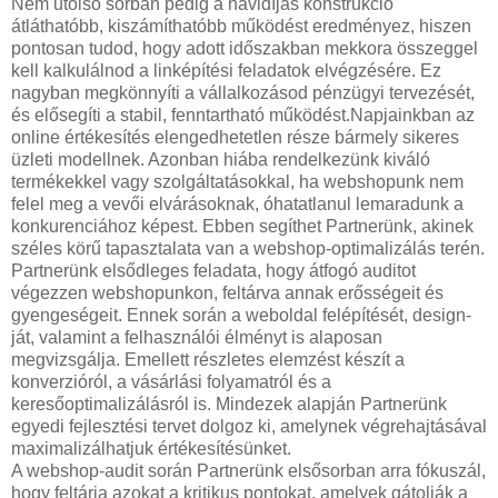
Nem utolsó sorban pedig a havidíjas konstrukció
átláthatóbb, kiszámíthatóbb működést eredményez, hiszen
pontosan tudod, hogy adott időszakban mekkora összeggel
kell kalkulálnod a linképítési feladatok elvégzésére. Ez
nagyban megkönnyíti a vállalkozásod pénzügyi tervezését,
és elősegíti a stabil, fenntartható működést.Napjainkban az
online értékesítés elengedhetetlen része bármely sikeres
üzleti modellnek. Azonban hiába rendelkezünk kiváló
termékekkel vagy szolgáltatásokkal, ha webshopunk nem
felel meg a vevői elvárásoknak, óhatatlanul lemaradunk a
konkurenciához képest. Ebben segíthet Partnerünk, akinek
széles körű tapasztalata van a webshop-optimalizálás terén.
Partnerünk elsődleges feladata, hogy átfogó auditot
végezzen webshopunkon, feltárva annak erősségeit és
gyengeségeit. Ennek során a weboldal felépítését, design-
ját, valamint a felhasználói élményt is alaposan
megvizsgálja. Emellett részletes elemzést készít a
konverzióról, a vásárlási folyamatról és a
keresőoptimalizálásról is. Mindezek alapján Partnerünk
egyedi fejlesztési tervet dolgoz ki, amelynek végrehajtásával
maximalizálhatjuk értékesítésünket.
A webshop-audit során Partnerünk elsősorban arra fókuszál,
hogy feltárja azokat a kritikus pontokat, amelyek gátolják a