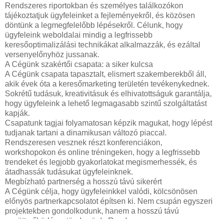
Rendszeres riportokban és személyes találkozókon
tájékoztatjuk ügyfeleinket a fejleményekről, és közösen
döntünk a legmegfelelőbb lépésekről. Célunk, hogy
ügyfeleink weboldalai mindig a legfrissebb
keresőoptimalizálási technikákat alkalmazzák, és ezáltal
versenyelőnyhöz jussanak.
A Cégünk szakértői csapata: a siker kulcsa
A Cégünk csapata tapasztalt, elismert szakemberekből áll,
akik évek óta a keresőmarketing területén tevékenykednek.
Sokrétű tudásuk, kreativitásuk és elhivatottságuk garantálja,
hogy ügyfeleink a lehető legmagasabb szintű szolgáltatást
kapják.
Csapatunk tagjai folyamatosan képzik magukat, hogy lépést
tudjanak tartani a dinamikusan változó piaccal.
Rendszeresen vesznek részt konferenciákon,
workshopokon és online tréningeken, hogy a legfrissebb
trendeket és legjobb gyakorlatokat megismerhessék, és
átadhassák tudásukat ügyfeleinknek.
Megbízható partnerség a hosszú távú sikerért
A Cégünk célja, hogy ügyfeleinkkel valódi, kölcsönösen
előnyös partnerkapcsolatot építsen ki. Nem csupán egyszeri
projektekben gondolkodunk, hanem a hosszú távú