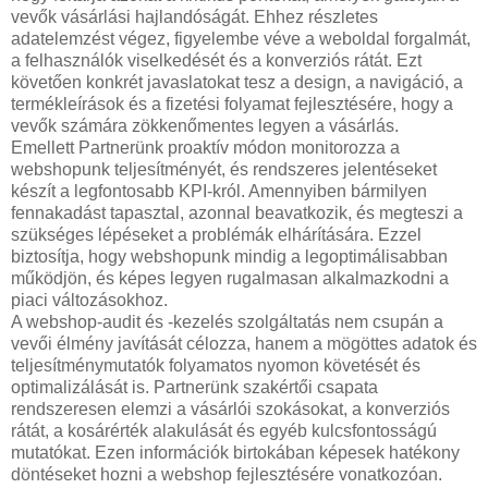
vevők vásárlási hajlandóságát. Ehhez részletes
adatelemzést végez, figyelembe véve a weboldal forgalmát,
a felhasználók viselkedését és a konverziós rátát. Ezt
követően konkrét javaslatokat tesz a design, a navigáció, a
termékleírások és a fizetési folyamat fejlesztésére, hogy a
vevők számára zökkenőmentes legyen a vásárlás.
Emellett Partnerünk proaktív módon monitorozza a
webshopunk teljesítményét, és rendszeres jelentéseket
készít a legfontosabb KPI-król. Amennyiben bármilyen
fennakadást tapasztal, azonnal beavatkozik, és megteszi a
szükséges lépéseket a problémák elhárítására. Ezzel
biztosítja, hogy webshopunk mindig a legoptimálisabban
működjön, és képes legyen rugalmasan alkalmazkodni a
piaci változásokhoz.
A webshop-audit és -kezelés szolgáltatás nem csupán a
vevői élmény javítását célozza, hanem a mögöttes adatok és
teljesítménymutatók folyamatos nyomon követését és
optimalizálását is. Partnerünk szakértői csapata
rendszeresen elemzi a vásárlói szokásokat, a konverziós
rátát, a kosárérték alakulását és egyéb kulcsfontosságú
mutatókat. Ezen információk birtokában képesek hatékony
döntéseket hozni a webshop fejlesztésére vonatkozóan.