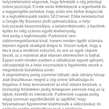
helyzetelemzést végeznek, hogy felmérjék a cég jelenlegi
online pozícióját. Ennek során feltérképezik a legerősebb és
a leggyengébb pontokat, hogy aztán erre építve dolgozzák
ki a leghatékonyabb lokális SEO tervet. Ebbe beletartozhat
a Google My Business profil optimalizálása, a helyi
kulcsszavak beazonosítása, a tartalomfejlesztés, a backlink-
építés és még számos egyéb tevékenység.
Ami pedig a legfontosabb: Partnerünk nem
sablonmegoldásokat kínál, hanem minden ügyfél számára
teljesen egyedi stratégiát dolgoz ki. Hiszen tudjuk, hogy a
kkv-k piaca rendkívül sokszínű, és ami az egyik cégnek
bevált, az a másiknál akár teljesen ellenkezően is hathat.
Éppen ezért minden esetben a vállalkozás egyedi igényeit,
célcsoportját és a helyi viszonyokat is figyelembe veszik a
megoldások kialakítása során.
A végeredmény pedig szemmel látható: akár néhány hónap
alatt drasztikusan megnő a cég online láthatósága és
forgalma. A helyi kereséseknél az első oldalra kerülnek, a
közösségi felületeken pedig tömegesen jelennek meg az új
lájkok, követők és interakciók. Partnerünk csapata pedig
végig szorosan együttműködik az ügyféllel, hogy
folyamatosan figyelemmel kísérhessék a változásokat, és
szükség esetén módosíthassanak a stratégián.