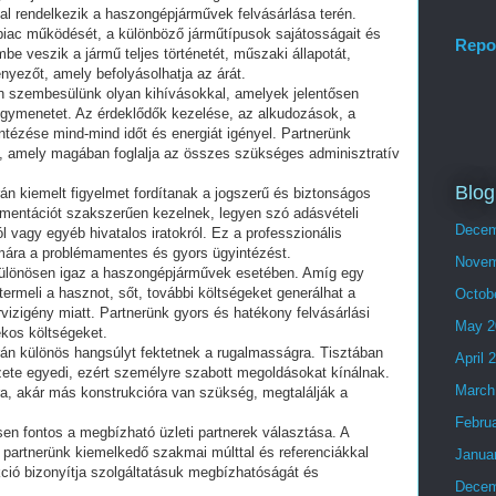
tal rendelkezik a haszongépjárművek felvásárlása terén.
piac működését, a különböző járműtípusok sajátosságait és
Repo
mbe veszik a jármű teljes történetét, műszaki állapotát,
nyezőt, amely befolyásolhatja az árát.
an szembesülünk olyan kihívásokkal, amelyek jelentősen
 ügymenetet. Az érdeklődők kezelése, az alkudozások, a
tézése mind-mind időt és energiát igényel. Partnerünk
jt, amely magában foglalja az összes szükséges adminisztratív
Blog
án kiemelt figyelmet fordítanak a jogszerű és biztonságos
mentációt szakszerűen kezelnek, legyen szó adásvételi
Decem
 vagy egyéb hivatalos iratokról. Ez a professzionális
ámára a problémamentes és gyors ügyintézést.
Novem
 különösen igaz a haszongépjárművek esetében. Amíg egy
termeli a hasznot, sőt, további költségeket generálhat a
Octob
rvizigény miatt. Partnerünk gyors és hatékony felvásárlási
May 2
ékos költségeket.
án különös hangsúlyt fektetnek a rugalmasságra. Tisztában
April 
zete egyedi, ezért személyre szabott megoldásokat kínálnak.
March
a, akár más konstrukcióra van szükség, megtalálják a
Febru
en fontos a megbízható üzleti partnerek választása. A
 partnerünk kiemelkedő szakmai múlttal és referenciákkal
Janua
kció bizonyítja szolgáltatásuk megbízhatóságát és
Decem