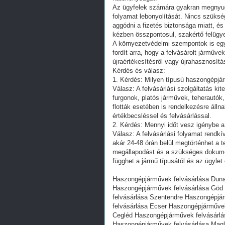
Az ügyfelek számára gyakran megnyugta
folyamat lebonyolítását. Nincs szüksé
aggódni a fizetés biztonsága miatt, és
kézben összpontosul, szakértő felügyel
A környezetvédelmi szempontok is egy
fordít arra, hogy a felvásárolt járműv
újraértékesítésről vagy újrahasznosítás
Kérdés és válasz:
1. Kérdés: Milyen típusú haszongépjá
Válasz: A felvásárlási szolgáltatás ki
furgonok, platós járművek, teherautók
flották esetében is rendelkezésre állna
értékbecsléssel és felvásárlással.
2. Kérdés: Mennyi időt vesz igénybe a
Válasz: A felvásárlási folyamat rendkí
akár 24-48 órán belül megtörténhet a t
megállapodást és a szükséges dokumen
függhet a jármű típusától és az ügylet
Haszongépjárművek felvásárlása Dun
Haszongépjárművek felvásárlása Göd
felvásárlása Szentendre Haszongépjá
felvásárlása Ecser Haszongépjárműve
Cegléd Haszongépjárművek felvásárlá
Haszongépjárművek felvásárlása Mag