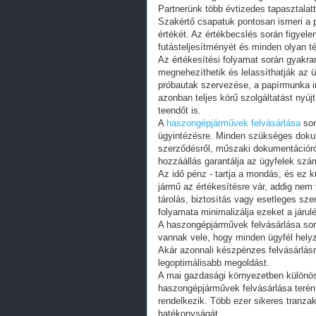
Partnerünk több évtizedes tapasztalat
Szakértő csapatuk pontosan ismeri a 
értékét. Az értékbecslés során figyele
futásteljesítményét és minden olyan té
Az értékesítési folyamat során gyakr
megnehezíthetik és lelassíthatják az
próbautak szervezése, a papírmunka in
azonban teljes körű szolgáltatást nyú
teendőt is.
A
haszongépjárművek felvásárlása
sor
ügyintézésre. Minden szükséges doku
szerződésről, műszaki dokumentációról
hozzáállás garantálja az ügyfelek sz
Az idő pénz - tartja a mondás, és ez
jármű az értékesítésre vár, addig nem 
tárolás, biztosítás vagy esetleges sze
folyamata minimalizálja ezeket a járul
A haszongépjárművek felvásárlása sor
vannak vele, hogy minden ügyfél hely
Akár azonnali készpénzes felvásárlásr
legoptimálisabb megoldást.
A mai gazdasági környezetben különös
haszongépjárművek felvásárlása terén
rendelkezik. Több ezer sikeres tranza
hatékonyságát.