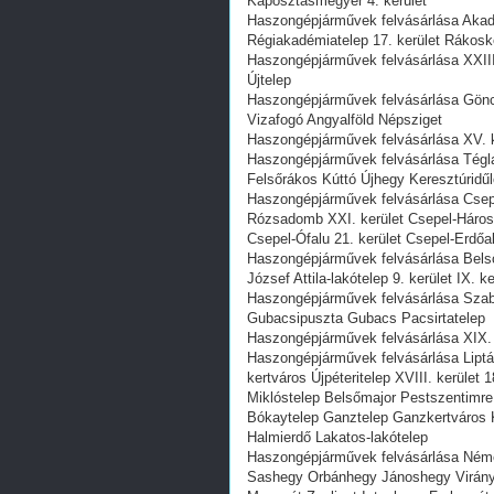
Káposztásmegyer 4. kerület
Haszongépjárművek felvásárlása Akad
Régiakadémiatelep 17. kerület Rákos
Haszongépjárművek felvásárlása XXIII.
Újtelep
Haszongépjárművek felvásárlása Göncz 
Vizafogó Angyalföld Népsziget
Haszongépjárművek felvásárlása XV. ke
Haszongépjárművek felvásárlása Téglag
Felsőrákos Kúttó Újhegy Keresztúridű
Haszongépjárművek felvásárlása Csepe
Rózsadomb XXI. kerület Csepel-Háros
Csepel-Ófalu 21. kerület Csepel-Erdőa
Haszongépjárművek felvásárlása Bels
József Attila-lakótelep 9. kerület IX. ke
Haszongépjárművek felvásárlása Szabó
Gubacsipuszta Gubacs Pacsirtatelep
Haszongépjárművek felvásárlása XIX. k
Haszongépjárművek felvásárlása Liptá
kertváros Újpéteritelep XVIII. kerület
Miklóstelep Belsőmajor Pestszentimre G
Bókaytelep Ganztelep Ganzkertváros 
Halmierdő Lakatos-lakótelep
Haszongépjárművek felvásárlása Néme
Sashegy Orbánhegy Jánoshegy Virány