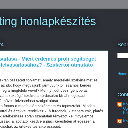
ing honlapkészítés
Sear
24
rlása - Miért érdemes profi segítséget
felvásárlásához? - Szakértői útmutató
Home
kran összetett folyamat, amely megfelelő szakértelmet és
ön az idő, hogy megváljunk járművünktől, számos kérdés
 meg a megfelelő vevőt? Mennyi időt vesz igénybe az
Cont
van szükség? Ezekre a kérdésekre kínál megoldást
árművek felvásárlása szolgáltatása.
Ko
 fontos a megfelelő szakértelem és tapasztalat. Minden
Üg
ottal és értékkel rendelkezik. A furgonok, kisteherautók, platós
Ke
 értékesítése során számtalan tényezőt kell figyelembe
Ko
műszaki állapotától kezdve a piaci keresleten át egészen a
yásolják az értékesítés sikerességét.