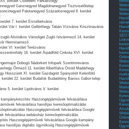
keres
II. kerület Csillebérc Farkasvölgy
Webol
innegyed Ganznegyed Magdolnanegyed Tisztviselőtelep
Webol
oncinegyed Palotanegyed Századosnegyed 8. kerület
Webol
d
Havid
erület 7. kerület Erzsébetváros
néme
Havid
ület Vár I. kerület Gellérthegy Tabán Víziváros Krisztinaváros
Keres
SEO Ü
ugló Alsórákos Városliget Zugló Istvánmező 14. kerület
Linkm
ökőr Herminamező
keres
ület VI. kerület Terézváros
Havid
keres
szentmihály 16. kerület Árpádföld Cinkota XVI. kerület
Onlin
Webol
ngermajor Dobogó Nádorkert Infopark Szentimreváros
Keres
shegy Őrmező 11. kerület Albertfalva Örsöd Madárhegy
Keres
gy Hosszúrét XI. kerület Gazdagrét Spanyolrét Kelenföld
marke
Havid
 kerület 22. kerület Budafok Budatétény Baross Gábor-telep
Webol
Marke
os 5. kerület Lipótváros V. kerület
Webol
Keres
 kampánykészítés Haszongépjárművek felvásárlása
Ügyn
Keres
árművek felvásárlása havidíjas keresőoptimalizálás
Arcul
sőoptimalizálás Haszongépjárművek felvásárlása Google
Webár
k felvásárlása webáruház keresőoptimalizálás
Onlin
építés Haszongépjárművek felvásárlása Google kampány
Keres
sa havidíjas digitális ügynökség Haszongépjárművek
Ügyn