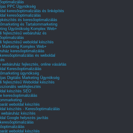
őoptimalizálás
íjas PPC Ügynökség
dal keresőoptimalizálás és linképítés
dal keresőoptimalizálás
pkészítés és keresőoptimalizálás
őmarketing és Tartalommarketing
eting Ügyönökség Komplex Web+
i fejlesztésű webáruház és
őoptimalizálás
i fejlesztésű weboldal készítés
e Marketing Komplex Web+
uház keresőoptimalizálás
 keresőoptimalizálás és weboldal
tés
e webáruház fejlesztés, online vásárlás
dal Keresőoptimalizálás
őmarketing ügynökség
íjas Digitális Marketing Ügynökség
i fejlesztésű Weboldal készítés
sszionális webfejlesztés
dal készítés SEO
e keresőoptimalizálás
lommarketing
barát weboldal készítés
dal készítés - Keresőoptimalizálás
 webáruház készítés
dal Google helyezés javítás
 keresőoptimalizálás
őoptimalizálás
barát weboldal készítés