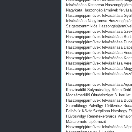
felvásárlása Kistarcsa Haszongépjár
Nagykáta Haszongépjárművek felvásár
Haszongépjárművek felvásárlása Gyá
felvásárlása Nagytarcsa Haszongépjá
Szigetszentmiklós Haszongépjárművek
Haszongépjárművek felvásárlása Szé
Haszongépjárművek felvásárlása Buda
Haszongépjárművek felvásárlása Duna
Haszongépjárművek felvásárlása Daba
Haszongépjárművek felvásárlása Vecs
Haszongépjárművek felvásárlása Kec
Haszongépjárművek felvásárlása Vere
Haszongépjárművek felvásárlása Mogy
Haszongépjárművek felvásárlása Asz
Haszongépjárművek felvásárlása Aqui
Kaszásdűlő Solymárvölgy Rómaifürd
Mocsárosdűlő Óbudaisziget 3. kerület 
Haszongépjárművek felvásárlása Buda
Szemlőhegy Pálvölgy Törökvész Budal
Felhévíz Kővár Szépilona Hárshegy Z
Hűvösvölgy Remetekertváros Vérhalom 
Máriaremete Lipótmező
Haszongépjárművek felvásárlása Népsz