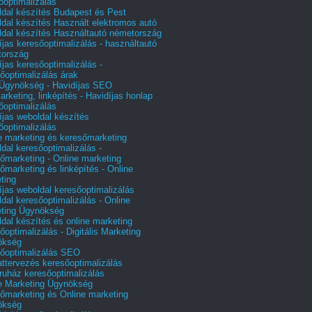
őoptimalizálás
dal készítés Budapest és Pest
dal készítés Használt elektromos autó
dal készítés Használtautó németország
íjas keresőoptimalizálás - használtautó
tország
íjas keresőoptimalizálás -
őoptimalizálás árak
gynökség - Havidíjas SEO
arketing, linképítés - Havidíjas honlap
őoptimalizálás
íjas weboldal készítés
őoptimalizálás
e marketing és keresőmarketing
dal keresőoptimalizálás -
őmarketing - Online marketing
őmarketing és linképítés - Online
ting
íjas weboldal keresőoptimalizálás
dal keresőoptimalizálás - Online
ting Ügynökség
dal készítés és online marketing
őoptimalizálás - Digitális Marketing
ökség
őoptimalizálás SEO
attervezés keresőoptimalizálás
uház keresőoptimalizálás
e Marketing Ügynökség
őmarketing és Online marketing
ökség