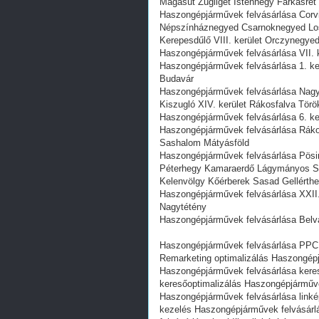
Magasút Zugliget Istenhegy Farkasrét X
Haszongépjárművek felvásárlása Corv
Népszínháznegyed Csarnoknegyed Los
Kerepesdűlő VIII. kerület Orczynegye
Haszongépjárművek felvásárlása VII. k
Haszongépjárművek felvásárlása 1. ker
Budavár
Haszongépjárművek felvásárlása Nagyz
Kiszugló XIV. kerület Rákosfalva Tör
Haszongépjárművek felvásárlása 6. ker
Haszongépjárművek felvásárlása Rákos
Sashalom Mátyásföld
Haszongépjárművek felvásárlása Pösi
Péterhegy Kamaraerdő Lágymányos Sa
Kelenvölgy Kőérberek Sasad Gellérthe
Haszongépjárművek felvásárlása XXII.
Nagytétény
Haszongépjárművek felvásárlása Belvár
Haszongépjárművek felvásárlása PPC
Remarketing optimalizálás Haszongépj
Haszongépjárművek felvásárlása kere
keresőoptimalizálás Haszongépjárműve
Haszongépjárművek felvásárlása link
kezelés Haszongépjárművek felvásárlá