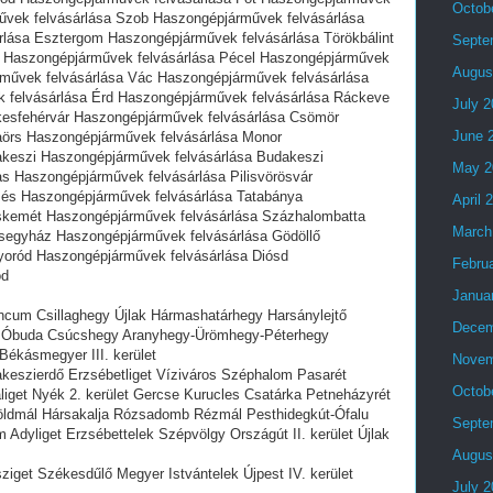
Octob
művek felvásárlása Szob Haszongépjárművek felvásárlása
lása Esztergom Haszongépjárművek felvásárlása Törökbálint
Septe
l Haszongépjárművek felvásárlása Pécel Haszongépjárművek
Augus
rművek felvásárlása Vác Haszongépjárművek felvásárlása
 felvásárlása Érd Haszongépjárművek felvásárlása Ráckeve
July 
kesfehérvár Haszongépjárművek felvásárlása Csömör
June 
örs Haszongépjárművek felvásárlása Monor
keszi Haszongépjárművek felvásárlása Budakeszi
May 2
s Haszongépjárművek felvásárlása Pilisvörösvár
és Haszongépjárművek felvásárlása Tatabánya
April 
skemét Haszongépjárművek felvásárlása Százhalombatta
March
segyház Haszongépjárművek felvásárlása Gödöllő
oród Haszongépjárművek felvásárlása Diósd
Febru
ód
Janua
ncum Csillaghegy Újlak Hármashatárhegy Harsánylejtő
Decem
ő Óbuda Csúcshegy Aranyhegy-Ürömhegy-Péterhegy
Békásmegyer III. kerület
Novem
keszierdő Erzsébetliget Víziváros Széphalom Pasarét
Octob
iget Nyék 2. kerület Gercse Kurucles Csatárka Petneházyrét
öldmál Hársakalja Rózsadomb Rézmál Pesthidegkút-Ófalu
Septe
Adyliget Erzsébettelek Szépvölgy Országút II. kerület Újlak
Augus
iget Székesdűlő Megyer Istvántelek Újpest IV. kerület
July 