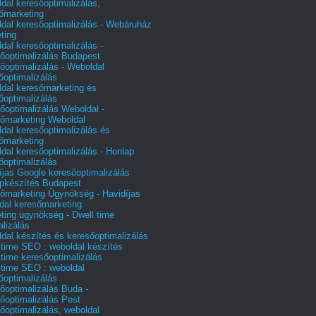
dal keresőoptimalizálás,
őmarketing
dal keresőoptimalizálás - Webáruház
ting
dal keresőoptimalizálás -
őoptimalizálás Budapest
őoptimalizálás - Weboldal
őoptimalizálás
dal keresőmarketing és
őoptimalizálás
őoptimalizálás Weboldal -
őmarketing Weboldal
dal keresőoptimalizálás és
őmarketing
dal keresőoptimalizálás - Honlap
őoptimalizálás
íjas Google keresőoptimalizálás
pkészítés Budapest
őmarketing Ügynökség - Havidíjas
dal keresőmarketing
ting ügynökség - Dwell time
alizálás
dal készítés és keresőoptimalizálás
 time SEO : weboldal készítés
 time keresőoptimalizálás
 time SEO : weboldal
őoptimalizálás
őoptimalizálás Buda -
őoptimalizálás Pest
őoptimalizálás, weboldal