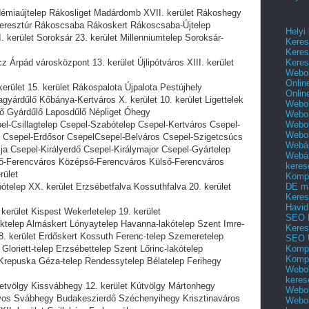
émiaújtelep Rákosliget Madárdomb XVII. kerület Rákoshegy
keresztúr Rákoscsaba Rákoskert Rákoscsaba-Újtelep
Helyi
 kerület Soroksár 23. kerület Millenniumtelep Soroksár-
Keres
Keres
Keres
Árpád városközpont 13. kerület Újlipótváros XIII. kerület
Webol
Onlin
rület 15. kerület Rákospalota Újpalota Pestújhely
Onlin
yárdűlő Kőbánya-Kertváros X. kerület 10. kerület Ligettelek
Webol
lő Gyárdűlő Laposdűlő Népliget Óhegy
Webol
Webol
l-Csillagtelep Csepel-Szabótelep Csepel-Kertváros Csepel-
Webo
 Csepel-Erdősor CsepelCsepel-Belváros Csepel-Szigetcsúcs
Webár
lja Csepel-Királyerdő Csepel-Királymajor Csepel-Gyártelep
Webár
ő-Ferencváros Középső-Ferencváros Külső-Ferencváros
keres
rület
Kompl
DE m
telep XX. kerület Erzsébetfalva Kossuthfalva 20. kerület
Keres
Havid
erület Kispest Wekerletelep 19. kerület
SEO 
ktelep Almáskert Lónyaytelep Havanna-lakótelep Szent Imre-
Keres
 18. kerület Erdőskert Kossuth Ferenc-telep Szemeretelep
SEO 
Kompl
loriett-telep Erzsébettelep Szent Lőrinc-lakótelep
Kompl
Krepuska Géza-telep Rendessytelep Bélatelep Ferihegy
Webol
keres
tvölgy Kissvábhegy 12. kerület Kútvölgy Mártonhegy
Webol
os Svábhegy Budakeszierdő Széchenyihegy Krisztinaváros
Webol