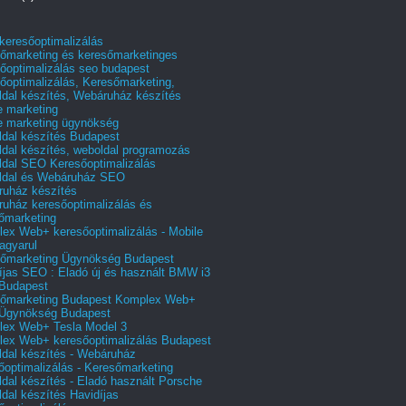
 keresőoptimalizálás
őmarketing és keresőmarketinges
őoptimalizálás seo budapest
őoptimalizálás, Keresőmarketing,
dal készítés, Webáruház készítés
e marketing
e marketing ügynökség
dal készítés Budapest
dal készítés, weboldal programozás
dal SEO Keresőoptimalizálás
ldal és Webáruház SEO
uház készítés
uház keresőoptimalizálás és
őmarketing
ex Web+ keresőoptimalizálás - Mobile
agyarul
őmarketing Ügynökség Budapest
íjas SEO : Eladó új és használt BMW i3
Budapest
őmarketing Budapest Komplex Web+
Ügynökség Budapest
ex Web+ Tesla Model 3
ex Web+ keresőoptimalizálás Budapest
dal készítés - Webáruház
őoptimalizálás - Keresőmarketing
dal készítés - Eladó használt Porsche
dal készítés Havidíjas