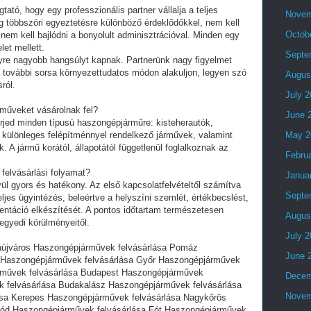
tó, hogy egy professzionális partner vállalja a teljes
Novem
g többszöri egyeztetésre különböző érdeklődőkkel, nem kell
Octob
 nem kell bajlódni a bonyolult adminisztrációval. Minden egy
et mellett.
Septe
re nagyobb hangsúlyt kapnak. Partnerünk nagy figyelmet
ek további sorsa környezettudatos módon alakuljon, legyen szó
Augus
ról.
July 
rműveket vásárolnak fel?
June 
terjed minden típusú haszongépjárműre: kisteherautók,
, különleges felépítménnyel rendelkező járművek, valamint
May 2
k. A jármű korától, állapotától függetlenül foglalkoznak az
Febru
 felvásárlási folyamat?
Janua
vül gyors és hatékony. Az első kapcsolatfelvételtől számítva
Septe
eljes ügyintézés, beleértve a helyszíni szemlét, értékbecslést,
táció elkészítését. A pontos időtartam természetesen
Augus
 egyedi körülményeitől.
July 
aújváros Haszongépjárművek felvásárlása Pomáz
June 
 Haszongépjárművek felvásárlása Győr Haszongépjárművek
rművek felvásárlása Budapest Haszongépjárművek
Decem
k felvásárlása Budakalász Haszongépjárművek felvásárlása
Novem
sa Kerepes Haszongépjárművek felvásárlása Nagykőrös
lód Haszongépjárművek felvásárlása Fót Haszongépjárművek