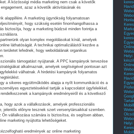
keres
 őket. A közösségi média marketing nem csak a követők
Havid
 engagement, azaz a követők aktivitásának és
Webol
Webol
ik alappillére. A marketing ügynökség folyamatosan
Honla
eljesítményét, hogy szükség esetén finomhangolhassa a
Keres
Mark
lás biztosítja, hogy a marketing büdzsé minden forintja a
Egyed
asználásra.
keres
n partnerünk olyan komplex megoldásokat kínál, amelyek
Egyed
online láthatóságát. A technikai optimalizálástól kezdve a
Onlin
en területet lefednek, hogy weboldalának organikus
Webár
Helyi
en.
készí
fesszionális támogatást nyújtanak. A PPC kampányok tervezése
Onlin
stratégiákat alkalmaznak, amelyek segítségével pontosan azt
Webol
s ügyfelekké válhatnak. A hirdetési kampányok folyamatos
Keres
megtérülést.
Havid
Egyed
gy a sikeres együttműködés alapja a nyílt kommunikáció és a
Profe
 személyes egyeztetésekkel tartják a kapcsolatot ügyfeleikkel,
Webol
l rendelkezzenek a kampányok eredményeiről és a következő
Googl
Tarta
ja, hogy azok a vállalkozások, amelyek professzionális
Mobil
Webol
, jelentős előnyre tesznek szert versenytársaikkal szemben.
Olcsó
az Ön vállalkozása számára is biztosítsa, és segítsen abban,
Webol
ine marketing nyújtotta lehetőségeket.
Helyi
Keres
 kézzelfogható eredmények az online marketing
Mobil