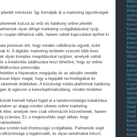
Webol
keres
Webol
s jelenlét művészei: Így formálják át a marketing ügynökségek
marke
Webol
 sikerének kulcsa az erős és hatékony online jelenlét
Keres
Keres
tnerünk olyan átfogó marketing szolgáltatásokat nyújt,
keres
 csupán láthatóvá válik, hanem valódi kapcsolatot építhet ki
Webol
keres
ta pontosan érti, hogy minden vállalkozás egyedi, ezért
Keres
ak ki. A digitális marketing területén szerzett több éves
Keres
Webol
ek olyan komplex megoldásokat nyújtani, amelyek valódi
keres
 a kreativitás találkozása teszi lehetővé, hogy az online
Webol
llalkozása potenciálja.
keres
hetetlen a folyamatos megújulás és az aktuális trendek
Havid
tosan képzi magát, hogy a legújabb technológiákat és
Honla
Keres
 sikerének érdekében. A közösségi média platformok hatékony
webol
gen át egészen a keresőoptimalizálásig, minden területen
Marke
optim
zött kiemelt helyet foglal el a tartalomstratégia kialakítása.
Webol
artalom az alapja minden sikeres online marketing
Dwell
Dwell
 létre, amelyek nem csak információt közvetítenek, hanem
Dwell
ség számára. Ez a megközelítés segít abban, hogy
keres
zakterületén.
Keres
ása szintén kulcsfontosságú szolgáltatás. Partnerünk segít
Keres
 célközönsége a legaktívabb, és olyan tartalmakat készít,
Keres