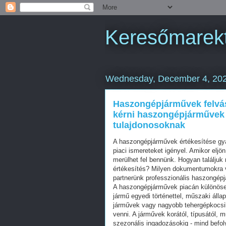
Keresőmarekt
Wednesday, December 4, 20
Haszongépjárművek felvásá
kérni haszongépjárművek 
tulajdonosoknak
A haszongépjárművek értékesítése gya
piaci ismereteket igényel. Amikor elj
merülhet fel bennünk. Hogyan találjuk
értékesítés? Milyen dokumentumokra 
partnerünk professzionális haszongépj
A haszongépjárművek piacán különösen
jármű egyedi történettel, műszaki állap
járművek vagy nagyobb tehergépkocsik
venni. A járművek korától, típusától, 
szezonális ingadozásokig - mind befol