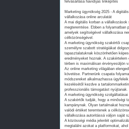
felvásárlása havidíjas linképítés
Marketing ügynökség 2025 - A digitáli
vállalkozása online arculatát
A mai digitális korban a vállalkozások
megteremtése. Ebben a folyamatban par
amelyek segítségével vállalkozása nem
célközönségével.
A marketing ügynökség szakértői csapa
személyre szabott stratégiákat dolgozn
tapasztalatuknak köszönhetően képes
eredményeket hoznak. A szakértelem és
térben is maximálisan érvényesüljön vá
Az online marketing világában elenged
követése. Partnerünk csapata folyama
módszereket alkalmazhassa ügyfeleik
kezelésétől kezdve a tartalommarketin
professzionális támogatást nyújtanak.
A marketing ügynökség szolgáltatásai kö
A szakértők tudják, hogy a minőségi t
kampánynak. Olyan tartalmakat hoznak
valódi értéket teremtenek a célközön
vállalkozása autoritássá váljon saját s
A közösségi média jelenlét optimalizál
megtalálni azokat a platformokat, ahol