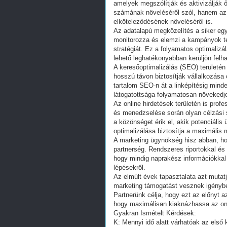
amelyek megszólítják és aktivizálják
számának növeléséről szól, hanem az
elköteleződésének növeléséről is.
Az adatalapú megközelítés a siker egy
monitorozza és elemzi a kampányok t
stratégiát. Ez a folyamatos optimalizá
lehető leghatékonyabban kerüljön felh
A keresőoptimalizálás (SEO) területé
hosszú távon biztosítják vállalkozása 
tartalom SEO-n át a linképítésig mind
látogatottsága folyamatosan növekedj
Az online hirdetések területén is pro
és menedzselése során olyan célzási 
a közönséget érik el, akik potenciáli
optimalizálása biztosítja a maximális 
A marketing ügynökség hisz abban, ho
partnerség. Rendszeres riportokkal és
hogy mindig naprakész információkka
lépésekről.
Az elmúlt évek tapasztalata azt mutat
marketing támogatást vesznek igénybe
Partnerünk célja, hogy ezt az előnyt 
hogy maximálisan kiaknázhassa az onl
Gyakran Ismételt Kérdések:
K: Mennyi idő alatt várhatóak az első