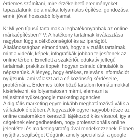
érdemes számítani, mire érzékelhető eredményeket
tapasztalunk, de a márka folyamatos építése, gondozása
ennél jóval hosszabb folyamat.
K: Milyen típusú tartalmak a leghatékonyabbak az online
márkaépítésben? V: A hatékony tartalmak kiválasztása
nagyban függ a célközönségtől és az iparágtól.
Általánosságban elmondható, hogy a vizuális tartalmak,
mint a videók, képek, infografikák jobban teljesítenek az
online térben. Emellett a szakértői, edukatív jellegű
tartalmak, prakikus tippek, hogyan csináld útmutatók is
népszerűek. A lényeg, hogy értékes, releváns információt
nyújtsunk, ami választ ad a célközönség kérdéseire,
problémáira. Érdemes különböző tartalom formátumokkal
kísérletezni, és folyamatosan mérni, elemezni a
teljesítményüket.google marketing agencies
A digitális marketing egyre inkább meghatározóvá válik a
vállalatok életében. A fogyasztók egyre nagyobb része az
online csatornákon keresztül tájékozódik és vásárol, így a
cégeknek elengedhetetlen, hogy professzionális online
jelenléttel és marketingstratégiával rendelkezzenek. Ebben
nyújthat segítséget Cégünk, amely specialistái a google