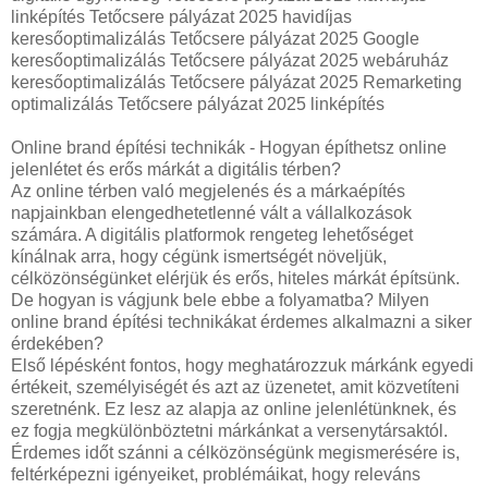
linképítés Tetőcsere pályázat 2025 havidíjas
keresőoptimalizálás Tetőcsere pályázat 2025 Google
keresőoptimalizálás Tetőcsere pályázat 2025 webáruház
keresőoptimalizálás Tetőcsere pályázat 2025 Remarketing
optimalizálás Tetőcsere pályázat 2025 linképítés
Online brand építési technikák - Hogyan építhetsz online
jelenlétet és erős márkát a digitális térben?
Az online térben való megjelenés és a márkaépítés
napjainkban elengedhetetlenné vált a vállalkozások
számára. A digitális platformok rengeteg lehetőséget
kínálnak arra, hogy cégünk ismertségét növeljük,
célközönségünket elérjük és erős, hiteles márkát építsünk.
De hogyan is vágjunk bele ebbe a folyamatba? Milyen
online brand építési technikákat érdemes alkalmazni a siker
érdekében?
Első lépésként fontos, hogy meghatározzuk márkánk egyedi
értékeit, személyiségét és azt az üzenetet, amit közvetíteni
szeretnénk. Ez lesz az alapja az online jelenlétünknek, és
ez fogja megkülönböztetni márkánkat a versenytársaktól.
Érdemes időt szánni a célközönségünk megismerésére is,
feltérképezni igényeiket, problémáikat, hogy releváns