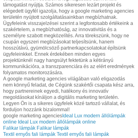
támogatást nyújtja. Számos sikeresen lezárt projekt és
elégedett ügyfél igazolja, hogy a google marketing agencies
területén nyújtott szolgáltatásainkban megbízhatnak.
Ügyfeleink visszajelzései szerint a legfontosabb értékeink a
szakértelem, a megbízhatóság, az innovativitás és a
személyre szabott megközelítés. Arra törekszünk, hogy ne
csupán egyszeri megbízásokat teljesítsünk, hanem
hosszútávú, gyümölcsöző partnerkapcsolatokat építsünk
ügyfeleinkkel. Ennek érdekében minden egyes
projektünknél nagy hangsúlyt fektetünk a kétirányú
kommunikációra, a transzparenciára és az elért eredmények
folyamatos monitorozására.
A google marketing agencies világában való eligazodás
nem könnyű feladat, de Cégünk szakértői csapata kész arra,
hogy partnereinek egyedi, hatékony és innovatív
megoldásokat kínáljon a digitális marketing területén.
Legyen Ön is a sikeres ügyfelek közé tartozó vállalat, és
forduljon hozzánk bizalommal!
google marketing agencies
Ideal Lux modern állólámpák
online
Ideal Lux modern állólámpák online
Falikar lámpák
Falikar lámpák
Textil ernyős fali lámpák
Textil ernyős fali lámpák