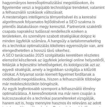
hagyományos keresőoptimalizálási megoldásokon, és
figyelembe veszi a legújabb technológiai trendeket, valamint
a felhasználói szokások változásait.
A mesterséges intelligencia térnyerésével és a keresési
algoritmusok folyamatos fejlődésével a SEO szakma is
jelentős átalakuláson megy keresztül. Partnerünk szakértői
csapata naprakész tudással rendelkezik ezeken a
területeken, és személyre szabott stratégiákat dolgoz ki
minden ügyfelük számára. A hangsúly a tartalommarketing
és a technikai optimalizálás tökéletes egyensúlyán van, ami
elengedhetetlen a hosszú távú sikerhez.
A SEO tanácsadás 2025 szolgáltatás keretében részletes
elemzést készítenek az ügyfelek jelenlegi online helyzetéről,
feltárják a fejlesztési lehetőségeket, és kidolgozzák azt az
egyedi stratégiát, amely a legjobban szolgálja a kitűzött
célokat. A folyamat során kiemelt figyelmet fordítanak a
mobilbarát megoldásokra, hiszen a felhasználók többsége
már mobileszközökön böngészik.
Az egyik legfontosabb szempont a felhasználói élmény
optimalizálása. A keresőmotorok ma már nem csupán a
kulcsszavakat és a technikai paramétereket vizsgálják,
hanem azt is, hogy mennyire hasznos és releváns az adott