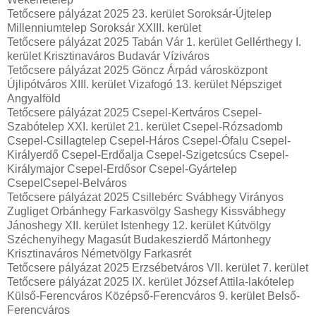
Tetőcsere pályázat 2025 23. kerület Soroksár-Újtelep
Millenniumtelep Soroksár XXIII. kerület
Tetőcsere pályázat 2025 Tabán Vár 1. kerület Gellérthegy I.
kerület Krisztinaváros Budavár Víziváros
Tetőcsere pályázat 2025 Göncz Árpád városközpont
Újlipótváros XIII. kerület Vizafogó 13. kerület Népsziget
Angyalföld
Tetőcsere pályázat 2025 Csepel-Kertváros Csepel-
Szabótelep XXI. kerület 21. kerület Csepel-Rózsadomb
Csepel-Csillagtelep Csepel-Háros Csepel-Ófalu Csepel-
Királyerdő Csepel-Erdőalja Csepel-Szigetcsúcs Csepel-
Királymajor Csepel-Erdősor Csepel-Gyártelep
CsepelCsepel-Belváros
Tetőcsere pályázat 2025 Csillebérc Svábhegy Virányos
Zugliget Orbánhegy Farkasvölgy Sashegy Kissvábhegy
Jánoshegy XII. kerület Istenhegy 12. kerület Kútvölgy
Széchenyihegy Magasút Budakeszierdő Mártonhegy
Krisztinaváros Németvölgy Farkasrét
Tetőcsere pályázat 2025 Erzsébetváros VII. kerület 7. kerület
Tetőcsere pályázat 2025 IX. kerület József Attila-lakótelep
Külső-Ferencváros Középső-Ferencváros 9. kerület Belső-
Ferencváros