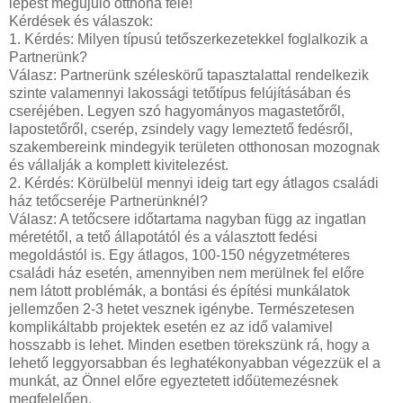
lépést megújuló otthona felé!
Kérdések és válaszok:
1. Kérdés: Milyen típusú tetőszerkezetekkel foglalkozik a
Partnerünk?
Válasz: Partnerünk széleskörű tapasztalattal rendelkezik
szinte valamennyi lakossági tetőtípus felújításában és
cseréjében. Legyen szó hagyományos magastetőről,
lapostetőről, cserép, zsindely vagy lemeztető fedésről,
szakembereink mindegyik területen otthonosan mozognak
és vállalják a komplett kivitelezést.
2. Kérdés: Körülbelül mennyi ideig tart egy átlagos családi
ház tetőcseréje Partnerünknél?
Válasz: A tetőcsere időtartama nagyban függ az ingatlan
méretétől, a tető állapotától és a választott fedési
megoldástól is. Egy átlagos, 100-150 négyzetméteres
családi ház esetén, amennyiben nem merülnek fel előre
nem látott problémák, a bontási és építési munkálatok
jellemzően 2-3 hetet vesznek igénybe. Természetesen
komplikáltabb projektek esetén ez az idő valamivel
hosszabb is lehet. Minden esetben törekszünk rá, hogy a
lehető leggyorsabban és leghatékonyabban végezzük el a
munkát, az Önnel előre egyeztetett időütemezésnek
megfelelően.