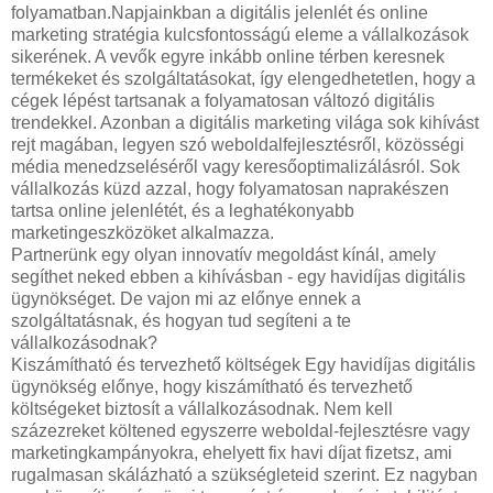
folyamatban.Napjainkban a digitális jelenlét és online
marketing stratégia kulcsfontosságú eleme a vállalkozások
sikerének. A vevők egyre inkább online térben keresnek
termékeket és szolgáltatásokat, így elengedhetetlen, hogy a
cégek lépést tartsanak a folyamatosan változó digitális
trendekkel. Azonban a digitális marketing világa sok kihívást
rejt magában, legyen szó weboldalfejlesztésről, közösségi
média menedzseléséről vagy keresőoptimalizálásról. Sok
vállalkozás küzd azzal, hogy folyamatosan naprakészen
tartsa online jelenlétét, és a leghatékonyabb
marketingeszközöket alkalmazza.
Partnerünk egy olyan innovatív megoldást kínál, amely
segíthet neked ebben a kihívásban - egy havidíjas digitális
ügynökséget. De vajon mi az előnye ennek a
szolgáltatásnak, és hogyan tud segíteni a te
vállalkozásodnak?
Kiszámítható és tervezhető költségek Egy havidíjas digitális
ügynökség előnye, hogy kiszámítható és tervezhető
költségeket biztosít a vállalkozásodnak. Nem kell
százezreket költened egyszerre weboldal-fejlesztésre vagy
marketingkampányokra, ehelyett fix havi díjat fizetsz, ami
rugalmasan skálázható a szükségleteid szerint. Ez nagyban