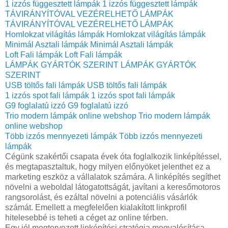
1 izzós függesztett lámpák
1 izzós függesztett lámpák
TÁVIRÁNYÍTÓVAL VEZÉRELHETŐ LÁMPÁK
TÁVIRÁNYÍTÓVAL VEZÉRELHETŐ LÁMPÁK
Homlokzat világítás lámpák
Homlokzat világítás lámpák
Minimál Asztali lámpák
Minimál Asztali lámpák
Loft Fali lámpák
Loft Fali lámpák
LÁMPÁK GYÁRTÓK SZERINT
LÁMPÁK GYÁRTÓK
SZERINT
USB töltős fali lámpák
USB töltős fali lámpák
1 izzós spot fali lámpák
1 izzós spot fali lámpák
G9 foglalatú izzó
G9 foglalatú izzó
Trio modern lámpák online webshop
Trio modern lámpák
online webshop
Több izzós mennyezeti lámpák
Több izzós mennyezeti
lámpák
Cégünk szakértői csapata évek óta foglalkozik linképítéssel,
és megtapasztaltuk, hogy milyen előnyöket jelenthet ez a
marketing eszköz a vállalatok számára. A linképítés segíthet
növelni a weboldal látogatottságát, javítani a keresőmotoros
rangsorolást, és ezáltal növelni a potenciális vásárlók
számát. Emellett a megfelelően kialakított linkprofil
hitelesebbé is teheti a céget az online térben.
Egy jól megtervezett linképítési stratégia megvalósítása