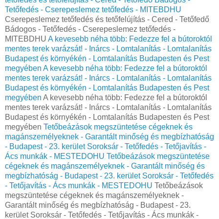
Tetőfedés - Cserepeslemez tetőfedés - MITEBDHU
Cserepeslemez tetőfedés és tetőfelújítás - Cered - Tetőfedő
Bádogos - Tetőfedés - Cserepeslemez tetőfedés -
MITEBDHU
A kevesebb néha több: Fedezze fel a bútoroktól
mentes terek varázsát! - Inárcs - Lomtalanítás - Lomtalanítás
Budapest és környékén - Lomtalanítás Budapesten és Pest
megyében
A kevesebb néha több: Fedezze fel a bútoroktól
mentes terek varázsát! - Inárcs - Lomtalanítás - Lomtalanítás
Budapest és környékén - Lomtalanítás Budapesten és Pest
megyében
A kevesebb néha több: Fedezze fel a bútoroktól
mentes terek varázsát! - Inárcs - Lomtalanítás - Lomtalanítás
Budapest és környékén - Lomtalanítás Budapesten és Pest
megyében
Tetőbeázások megszüntetése cégeknek és
magánszemélyeknek - Garantált minőség és megbízhatóság
- Budapest - 23. kerület Soroksár - Tetőfedés - Tetőjavítás -
Ács munkák - MESTEDOHU
Tetőbeázások megszüntetése
cégeknek és magánszemélyeknek - Garantált minőség és
megbízhatóság - Budapest - 23. kerület Soroksár - Tetőfedés
- Tetőjavítás - Ács munkák - MESTEDOHU
Tetőbeázások
megszüntetése cégeknek és magánszemélyeknek -
Garantált minőség és megbízhatóság - Budapest - 23.
kerület Soroksár - Tetőfedés - Tetőjavítás - Ács munkák -