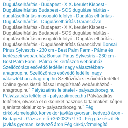
Duguláselhárítás - Budapest - XIX. kerület Kispest -
Duguláselhárítás Budapest - SOS duguláselhárítás -
duguláselhárítás mosogató lefolyó - Dugulás elhárítás -
Duguláselhárítás - Duguláselhárítás Garanciával
Duguláselhárítás - Budapest - XIX. kerület Kispest -
Duguláselhárítás Budapest - SOS duguláselhárítás -
duguláselhárítás mosogató lefolyó - Dugulás elhárítás -
Duguláselhárítás - Duguláselhárítás Garanciával
Bonsai
Pinus Sylvestris - 230 cm - Best Palm Farm - Pálma és
kertészeti webáruház
Bonsai Pinus Sylvestris - 230 cm -
Best Palm Farm - Pálma és kertészeti webáruház
Szellőzőrács esővédő fedéllel nagy választékban-
ahagroup.hu
Szellőzőrács esővédő fedéllel nagy
választékban-ahagroup.hu
Szellőzőrács esővédő fedéllel
Online gyors kiszállítással megbízható webáruházból-
ahagroup.hu"
Pályázatírás feltételei - palyazatiroceg.hu
Pályázatírás feltételei - palyazatiroceg.hu
Pályázatírás
feltételei, olvassa el cikkeinket hasznos tartalmakért, kérjen
ajánlatot oldalunkon- palyazatiroceg.hu"
Fég
cirkó,vízmelegítő, konvektor javítás gyorsan, kedvező áron -
Budapest - Gázszerelő +36203257170 - Fég gázkészülék
javítás gyorsan, kedvező áron
Fég cirkó,vízmelegítő,