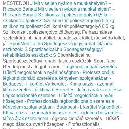
MESTEDOHU
Mit viseljen nyáron a munkahelyén? –
Riccardo Banatti
Mit viseljen nyáron a munkahelyén? –
Riccardo Banatti
Szilikonizált poliésztergolyó 0,5 kg -
szilikonizaltpolieszt
Szilikonizált poliésztergolyó 0,5 kg -
szilikonizaltpolieszt
Szilikonizált poliésztergolyó 0,5 kg,
Szilikonizált polisztergolyó töltőanyag. Felhasználása
széleskörű: pl. párnatöltet, babafészek töltet, rácsvédő töltet,
já"
SportMedical.hu Sportegészségügyi rehabilitációs
eszközök: S
SportMedical.hu Sportegészségügyi
rehabilitációs eszközök: S
SportMedical.hu
Sportegészségügyi rehabilitációs eszközök: Sport Tape
Rendelj most a legjobb áron!"
Légkondicionáló szerelés -
Hűsítő megoldások a nyári hőségben - Professzionális
légkondicionáló szerelés a kényelem szolgálatában -
Budapest - I. kerület Várkerület - Klíma oázis - azonnali
klímaszerelés - új klíma beszerelés - klíma árak szereléssel
Légkondicionáló szerelés - Hűsítő megoldások a nyári
hőségben - Professzionális légkondicionáló szerelés a
kényelem szolgálatában - Budapest - I. kerület Várkerület -
Klíma oázis - azonnali klímaszerelés - új klíma beszerelés -
klíma árak szereléssel
Légkondicionáló szerelés - Hűsítő
megoldások a nyári hőségben - Professzionális