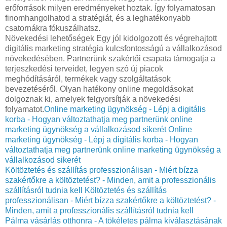
erőforrások milyen eredményeket hoztak. Így folyamatosan
finomhangolhatod a stratégiát, és a leghatékonyabb
csatornákra fókuszálhatsz.
Növekedési lehetőségek Egy jól kidolgozott és végrehajtott
digitális marketing stratégia kulcsfontosságú a vállalkozásod
növekedésében. Partnerünk szakértői csapata támogatja a
terjeszkedési terveidet, legyen szó új piacok
meghódításáról, termékek vagy szolgáltatások
bevezetéséről. Olyan hatékony online megoldásokat
dolgoznak ki, amelyek felgyorsítják a növekedési
folyamatot.
Online marketing ügynökség - Lépj a digitális
korba - Hogyan változtathatja meg partnerünk online
marketing ügynökség a vállalkozásod sikerét
Online
marketing ügynökség - Lépj a digitális korba - Hogyan
változtathatja meg partnerünk online marketing ügynökség a
vállalkozásod sikerét
Költöztetés és szállítás professzionálisan - Miért bízza
szakértőkre a költöztetést? - Minden, amit a professzionális
szállításról tudnia kell
Költöztetés és szállítás
professzionálisan - Miért bízza szakértőkre a költöztetést? -
Minden, amit a professzionális szállításról tudnia kell
Pálma vásárlás otthonra - A tökéletes pálma kiválasztásának