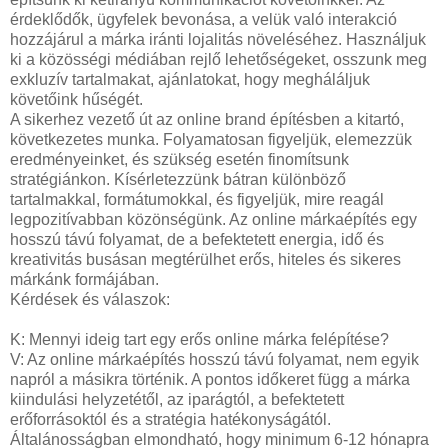
érdeklődők, ügyfelek bevonása, a velük való interakció
hozzájárul a márka iránti lojalitás növeléséhez. Használjuk
ki a közösségi médiában rejlő lehetőségeket, osszunk meg
exkluzív tartalmakat, ajánlatokat, hogy megháláljuk
követőink hűségét.
A sikerhez vezető út az online brand építésben a kitartó,
következetes munka. Folyamatosan figyeljük, elemezzük
eredményeinket, és szükség esetén finomítsunk
stratégiánkon. Kísérletezzünk bátran különböző
tartalmakkal, formátumokkal, és figyeljük, mire reagál
legpozitívabban közönségünk. Az online márkaépítés egy
hosszú távú folyamat, de a befektetett energia, idő és
kreativitás busásan megtérülhet erős, hiteles és sikeres
márkánk formájában.
Kérdések és válaszok:
K: Mennyi ideig tart egy erős online márka felépítése?
V: Az online márkaépítés hosszú távú folyamat, nem egyik
napról a másikra történik. A pontos időkeret függ a márka
kiindulási helyzetétől, az iparágtól, a befektetett
erőforrásoktól és a stratégia hatékonyságától.
Általánosságban elmondható, hogy minimum 6-12 hónapra