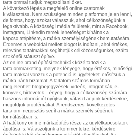
tartalommal tudjuk megszólítani őket.
A következő lépés a megfelelő online csatornák
kiválasztása. Nem szükséges minden platformon jelen lenni,
de fontos, hogy azokat válasszuk, ahol célközönségünk a
legaktívabb. A közösségi média felületek, mint a Facebook,
Instagram, LinkedIn remek lehetőséget kínálnak a
kapcsolatépítésre, a márka személyiségének bemutatására.
Érdemes a weboldal mellett blogot is indítani, ahol értékes,
releváns tartalmakkal segíthetjük célközönségünket, ezáltal
szakértői státuszt építve.
Az online brand építési technikák közé tartozik a
tartalommarketing, melynek lényege, hogy értékes, minőségi
tartalmakkal vonzzuk a potenciális ügyfeleket, erősítsük a
márka iránti bizalmat. A tartalom számos formában
megjelenhet: blogbejegyzések, videók, infografikák, e-
könyvek, hírlevelek. Lényeg, hogy a célközönség számára
hasznos információt nyújtsunk, választ adjunk kérdéseikre,
megoldjuk problémáikat. A rendszeres, következetes
tartalom megosztás segít a márka személyiségének
formálásában is.
A hatékony online márkaépítés része az ügyfélkapcsolatok
ápolása is. Válaszoljunk a kommentekre, kérdésekre,
építsünk ki kétirányú kommunikációt követőinkkel. Az