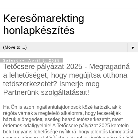
Keresőmarekting
honlapkészítés
▼
Saturday, April 5, 2025
Tetőcsere pályázat 2025 - Megragadná
a lehetőséget, hogy megújítsa otthona
tetőszerkezetét? Ismerje meg
Partnerünk szolgáltatásait!
Ha Ön is azon ingatlantulajdonosok közé tartozik, akik
régóta várnak a megfelelő alkalomra, hogy lecseréljék
házuk elöregedett, esetleg beázó tetőszerkezetét, most
érdemes odafigyelnie! A Tetőcsere pályázat 2025 keretein
belül ugyanis lehetősége nyílik rá, hogy jelentős támogatást
vegyen igénybe a felújításhoz, ezzel is kímélve pénztárcáját.