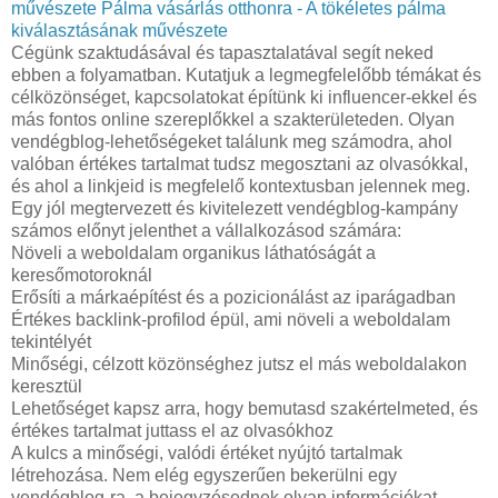
művészete
Pálma vásárlás otthonra - A tökéletes pálma
kiválasztásának művészete
Cégünk szaktudásával és tapasztalatával segít neked
ebben a folyamatban. Kutatjuk a legmegfelelőbb témákat és
célközönséget, kapcsolatokat építünk ki influencer-ekkel és
más fontos online szereplőkkel a szakterületeden. Olyan
vendégblog-lehetőségeket találunk meg számodra, ahol
valóban értékes tartalmat tudsz megosztani az olvasókkal,
és ahol a linkjeid is megfelelő kontextusban jelennek meg.
Egy jól megtervezett és kivitelezett vendégblog-kampány
számos előnyt jelenthet a vállalkozásod számára:
Növeli a weboldalam organikus láthatóságát a
keresőmotoroknál
Erősíti a márkaépítést és a pozicionálást az iparágadban
Értékes backlink-profilod épül, ami növeli a weboldalam
tekintélyét
Minőségi, célzott közönséghez jutsz el más weboldalakon
keresztül
Lehetőséget kapsz arra, hogy bemutasd szakértelmeted, és
értékes tartalmat juttass el az olvasókhoz
A kulcs a minőségi, valódi értéket nyújtó tartalmak
létrehozása. Nem elég egyszerűen bekerülni egy
vendégblog-ra, a bejegyzésednek olyan információkat,