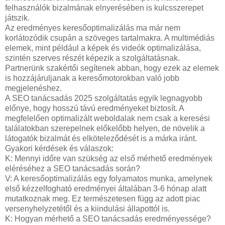
felhasználók bizalmának elnyerésében is kulcsszerepet
játszik.
Az eredményes keresőoptimalizálás ma már nem
korlátozódik csupán a szöveges tartalmakra. A multimédiás
elemek, mint például a képek és videók optimalizálása,
szintén szerves részét képezik a szolgáltatásnak.
Partnerünk szakértői segítenek abban, hogy ezek az elemek
is hozzájáruljanak a keresőmotorokban való jobb
megjelenéshez.
A SEO tanácsadás 2025 szolgáltatás egyik legnagyobb
előnye, hogy hosszú távú eredményeket biztosít. A
megfelelően optimalizált weboldalak nem csak a keresési
találatokban szerepelnek előkelőbb helyen, de növelik a
látogatók bizalmát és elköteleződését is a márka iránt.
Gyakori kérdések és válaszok:
K: Mennyi időre van szükség az első mérhető eredmények
eléréséhez a SEO tanácsadás során?
V: A keresőoptimalizálás egy folyamatos munka, amelynek
első kézzelfogható eredményei általában 3-6 hónap alatt
mutatkoznak meg. Ez természetesen függ az adott piac
versenyhelyzetétől és a kiindulási állapottól is.
K: Hogyan mérhető a SEO tanácsadás eredményessége?