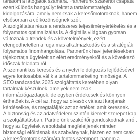
tartalom a látogatók számára. Partnerünk szakértői csapata
ezért különös hangsúlyt fektet a tartalomstratégia
kidolgozására, amely nem csak a keresőmotoroknak, hanem
elsősorban a célközönségnek szól.
A szolgáltatás része a rendszeres teljesítményértékelés és a
folyamatos optimalizálás is. A digitális világban gyorsan
változnak a trendek és a követelmények, ezért
elengedhetetlen a rugalmas alkalmazkodás és a stratégiák
folyamatos finomhangolása. Partnerünk havi jelentésekben
tájékoztatja ügyfeleit az elért eredményekről és a következő
időszak feladatairól.
A szemantikus keresés és a nyelvi feldolgozás fejlődésével
egyre fontosabbá válik a tartalommarketing minősége. A
SEO tanácsadás 2025 szolgáltatás keretében olyan
tartalmak készülnek, amelyek nem csak
információgazdagok, de egyben érdekesek és könnyen
érthetőek is. A cél az, hogy az olvasók választ kapjanak
kérdéseikre, és megtalálják azt az értéket, amit keresnek.
A biztonság és az adatvédelem szintén kiemelt szerepet kap
a szolgáltatásban. Partnerünk szakértői gondoskodnak arról,
hogy az ügyfelek weboldalai megfeleljenek minden
biztonsági előírásnak és szabványnak, hiszen ez nem csak
a keresőmotorok számára fontos szempont, hanem a