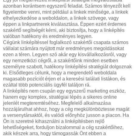
azonban korántsem egyszerű feladat. Számos tényezőt kell
figyelembe venni, mint például a linkek minősége, a linkek
elhelyezkedése a weboldalon, a linkek szövege, vagy
éppen a linkpartnerek kiválasztása. Éppen ezért érdemes
szakértő segítségét kérni, aki biztosítja, hogy a linképítés
valóban hatékony és eredményes legyen.
Cégünk linképítéssel foglalkozó szakértői csapata számos
vállalat számára nyújtott már eredményes megoldásokat
ezen a téren. Legyen szó akár egy kisvállalkozásról, vagy
egy nemzetközi cégről, a szakértőink minden esetben
személyre szabott, hatékony linképítési stratégiát dolgoznak
ki. Elsődleges célunk, hogy a megrendelő weboldala
magasabb pozíciót érjen el a keresési találati listákon, és
ezáltal több potenciális ügyfél találjon rá.
A linképítés nem csupán egy egyszerű marketing eszköz,
hanem egy komplex, stratégiai lépés a sikeres online
jelenlét megteremtéséhez. Megfelelő alkalmazása
hozzájárulhat ahhoz, hogy a cég megkülönböztesse magát
a versenytársaktól, és valódi előnyhöz jusson a piacon. Ha
Ön is szeretné kihasználni a linképítésben rejlő
lehetőségeket, forduljon bizalommal a cég szakértőihez,
akik készek arra, hogy támogassák Önt ebben a