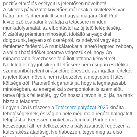
pozitív elbírálás esélyeit is jelentősen növelheti!
A sikeres pályázatot követően már csak a kivitelezés van
hátra, ám Partnerünk itt sem hagyja magára Önt! Profi
kivitelező csapatunk vállalja a tetőcsere minden
munkafolyamatát, az elbontástól az új tető felépítéséig.
Kizárólag prémium minőségű, időtálló anyagokkal
dolgozunk, legyen szó cserépről, zsindelyről vagy épp
fémlemez fedésről. A munkálatokat a lehető legprecízebben,
a vállalt határidőket betartva végezzük el, hogy Ön
mihamarabb élvezhesse felújított otthona kényelmét.
Ne feledje, egy jól sikerült tetőcsere nem csupán esztétikai
szempontból jelent óriási előrelépést, de az ingatlan értékét
is jelentősen növeli, nem is beszélve a megspórolt fűtési
költségekről! Partnerünk garantálja, hogy a legmagasabb
minőségben, az energetikai szempontokat is szem előtt
tartva újítjuk fel tetőjét, így Ön hosszú távon is jól jár, ha ránk
bízza a feladatot.
Legyen Ön is részese a
Tetőcsere pályázat 2025
kínálta
lehetőségeknek, és vágjon bele még ma a régóta halogatott
felújításba! Keressen minket bizalommal, Partnerünk
készséggel áll rendelkezésére a pályázatírástól egészen a
kulcsrakész átadásig. Ne habozzon, tegye meg az első