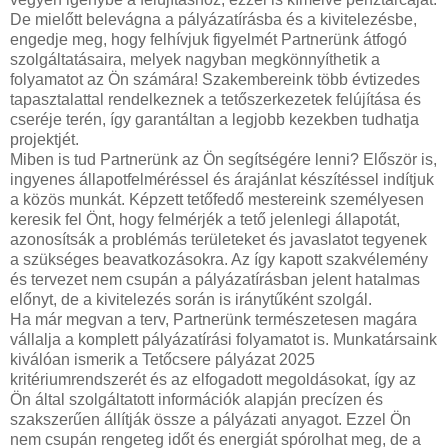
De mielőtt belevágna a pályázatírásba és a kivitelezésbe,
engedje meg, hogy felhívjuk figyelmét Partnerünk átfogó
szolgáltatásaira, melyek nagyban megkönnyíthetik a
folyamatot az Ön számára! Szakembereink több évtizedes
tapasztalattal rendelkeznek a tetőszerkezetek felújítása és
cseréje terén, így garantáltan a legjobb kezekben tudhatja
projektjét.
Miben is tud Partnerünk az Ön segítségére lenni? Először is,
ingyenes állapotfelméréssel és árajánlat készítéssel indítjuk
a közös munkát. Képzett tetőfedő mestereink személyesen
keresik fel Önt, hogy felmérjék a tető jelenlegi állapotát,
azonosítsák a problémás területeket és javaslatot tegyenek
a szükséges beavatkozásokra. Az így kapott szakvélemény
és tervezet nem csupán a pályázatírásban jelent hatalmas
előnyt, de a kivitelezés során is iránytűként szolgál.
Ha már megvan a terv, Partnerünk természetesen magára
vállalja a komplett pályázatírási folyamatot is. Munkatársaink
kiválóan ismerik a Tetőcsere pályázat 2025
kritériumrendszerét és az elfogadott megoldásokat, így az
Ön által szolgáltatott információk alapján precízen és
szakszerűen állítják össze a pályázati anyagot. Ezzel Ön
nem csupán rengeteg időt és energiát spórolhat meg, de a