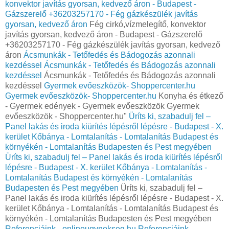
konvektor javítás gyorsan, kedvező áron - Budapest -
Gázszerelő +36203257170 - Fég gázkészülék javítás
gyorsan, kedvező áron
Fég cirkó,vízmelegítő, konvektor
javítás gyorsan, kedvező áron - Budapest - Gázszerelő
+36203257170 - Fég gázkészülék javítás gyorsan, kedvező
áron
Ácsmunkák - Tetőfedés és Bádogozás azonnali
kezdéssel
Ácsmunkák - Tetőfedés és Bádogozás azonnali
kezdéssel
Ácsmunkák - Tetőfedés és Bádogozás azonnali
kezdéssel
Gyermek evőeszközök- Shoppercenter.hu
Gyermek evőeszközök- Shoppercenter.hu
Konyha és étkező
- Gyermek edények - Gyermek evőeszközök Gyermek
evőeszközök - Shoppercenter.hu"
Üríts ki, szabadulj fel –
Panel lakás és iroda kiürítés lépésről lépésre - Budapest - X.
kerület Kőbánya - Lomtalanítás - Lomtalanítás Budapest és
környékén - Lomtalanítás Budapesten és Pest megyében
Üríts ki, szabadulj fel – Panel lakás és iroda kiürítés lépésről
lépésre - Budapest - X. kerület Kőbánya - Lomtalanítás -
Lomtalanítás Budapest és környékén - Lomtalanítás
Budapesten és Pest megyében
Üríts ki, szabadulj fel –
Panel lakás és iroda kiürítés lépésről lépésre - Budapest - X.
kerület Kőbánya - Lomtalanítás - Lomtalanítás Budapest és
környékén - Lomtalanítás Budapesten és Pest megyében
Referenciáink - onlineugynokseg.hu
Referenciáink -