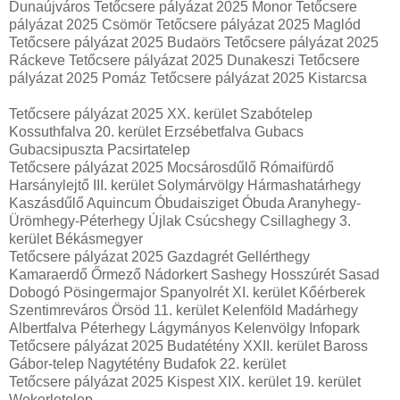
Dunaújváros Tetőcsere pályázat 2025 Monor Tetőcsere
pályázat 2025 Csömör Tetőcsere pályázat 2025 Maglód
Tetőcsere pályázat 2025 Budaörs Tetőcsere pályázat 2025
Ráckeve Tetőcsere pályázat 2025 Dunakeszi Tetőcsere
pályázat 2025 Pomáz Tetőcsere pályázat 2025 Kistarcsa
Tetőcsere pályázat 2025 XX. kerület Szabótelep
Kossuthfalva 20. kerület Erzsébetfalva Gubacs
Gubacsipuszta Pacsirtatelep
Tetőcsere pályázat 2025 Mocsárosdűlő Rómaifürdő
Harsánylejtő III. kerület Solymárvölgy Hármashatárhegy
Kaszásdűlő Aquincum Óbudaisziget Óbuda Aranyhegy-
Ürömhegy-Péterhegy Újlak Csúcshegy Csillaghegy 3.
kerület Békásmegyer
Tetőcsere pályázat 2025 Gazdagrét Gellérthegy
Kamaraerdő Őrmező Nádorkert Sashegy Hosszúrét Sasad
Dobogó Pösingermajor Spanyolrét XI. kerület Kőérberek
Szentimreváros Örsöd 11. kerület Kelenföld Madárhegy
Albertfalva Péterhegy Lágymányos Kelenvölgy Infopark
Tetőcsere pályázat 2025 Budatétény XXII. kerület Baross
Gábor-telep Nagytétény Budafok 22. kerület
Tetőcsere pályázat 2025 Kispest XIX. kerület 19. kerület
Wekerletelep