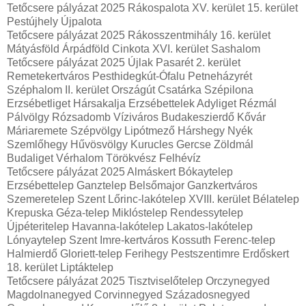
Tetőcsere pályázat 2025 Rákospalota XV. kerület 15. kerület
Pestújhely Újpalota
Tetőcsere pályázat 2025 Rákosszentmihály 16. kerület
Mátyásföld Árpádföld Cinkota XVI. kerület Sashalom
Tetőcsere pályázat 2025 Újlak Pasarét 2. kerület
Remetekertváros Pesthidegkút-Ófalu Petneházyrét
Széphalom II. kerület Országút Csatárka Szépilona
Erzsébetliget Hársakalja Erzsébettelek Adyliget Rézmál
Pálvölgy Rózsadomb Víziváros Budakeszierdő Kővár
Máriaremete Szépvölgy Lipótmező Hárshegy Nyék
Szemlőhegy Hűvösvölgy Kurucles Gercse Zöldmál
Budaliget Vérhalom Törökvész Felhévíz
Tetőcsere pályázat 2025 Almáskert Bókaytelep
Erzsébettelep Ganztelep Belsőmajor Ganzkertváros
Szemeretelep Szent Lőrinc-lakótelep XVIII. kerület Bélatelep
Krepuska Géza-telep Miklóstelep Rendessytelep
Újpéteritelep Havanna-lakótelep Lakatos-lakótelep
Lónyaytelep Szent Imre-kertváros Kossuth Ferenc-telep
Halmierdő Gloriett-telep Ferihegy Pestszentimre Erdőskert
18. kerület Liptáktelep
Tetőcsere pályázat 2025 Tisztviselőtelep Orczynegyed
Magdolnanegyed Corvinnegyed Századosnegyed