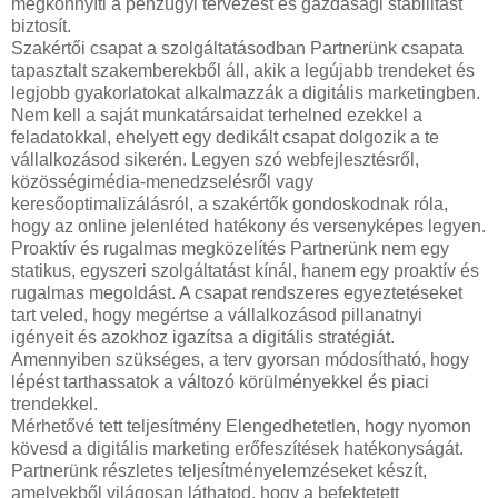
megkönnyíti a pénzügyi tervezést és gazdasági stabilitást
biztosít.
Szakértői csapat a szolgáltatásodban Partnerünk csapata
tapasztalt szakemberekből áll, akik a legújabb trendeket és
legjobb gyakorlatokat alkalmazzák a digitális marketingben.
Nem kell a saját munkatársaidat terhelned ezekkel a
feladatokkal, ehelyett egy dedikált csapat dolgozik a te
vállalkozásod sikerén. Legyen szó webfejlesztésről,
közösségimédia-menedzselésről vagy
keresőoptimalizálásról, a szakértők gondoskodnak róla,
hogy az online jelenléted hatékony és versenyképes legyen.
Proaktív és rugalmas megközelítés Partnerünk nem egy
statikus, egyszeri szolgáltatást kínál, hanem egy proaktív és
rugalmas megoldást. A csapat rendszeres egyeztetéseket
tart veled, hogy megértse a vállalkozásod pillanatnyi
igényeit és azokhoz igazítsa a digitális stratégiát.
Amennyiben szükséges, a terv gyorsan módosítható, hogy
lépést tarthassatok a változó körülményekkel és piaci
trendekkel.
Mérhetővé tett teljesítmény Elengedhetetlen, hogy nyomon
kövesd a digitális marketing erőfeszítések hatékonyságát.
Partnerünk részletes teljesítményelemzéseket készít,
amelyekből világosan láthatod, hogy a befektetett