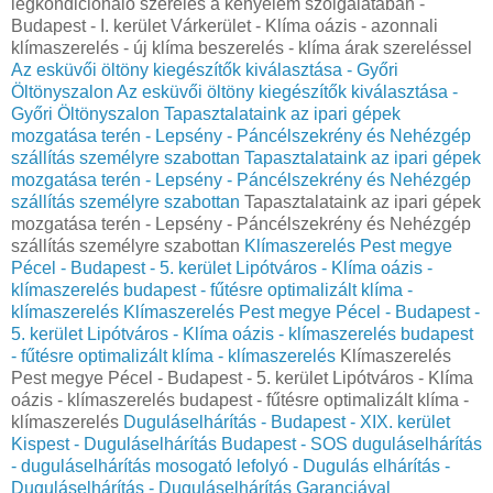
légkondicionáló szerelés a kényelem szolgálatában -
Budapest - I. kerület Várkerület - Klíma oázis - azonnali
klímaszerelés - új klíma beszerelés - klíma árak szereléssel
Az esküvői öltöny kiegészítők kiválasztása - Győri
Öltönyszalon
Az esküvői öltöny kiegészítők kiválasztása -
Győri Öltönyszalon
Tapasztalataink az ipari gépek
mozgatása terén - Lepsény - Páncélszekrény és Nehézgép
szállítás személyre szabottan
Tapasztalataink az ipari gépek
mozgatása terén - Lepsény - Páncélszekrény és Nehézgép
szállítás személyre szabottan
Tapasztalataink az ipari gépek
mozgatása terén - Lepsény - Páncélszekrény és Nehézgép
szállítás személyre szabottan
Klímaszerelés Pest megye
Pécel - Budapest - 5. kerület Lipótváros - Klíma oázis -
klímaszerelés budapest - fűtésre optimalizált klíma -
klímaszerelés
Klímaszerelés Pest megye Pécel - Budapest -
5. kerület Lipótváros - Klíma oázis - klímaszerelés budapest
- fűtésre optimalizált klíma - klímaszerelés
Klímaszerelés
Pest megye Pécel - Budapest - 5. kerület Lipótváros - Klíma
oázis - klímaszerelés budapest - fűtésre optimalizált klíma -
klímaszerelés
Duguláselhárítás - Budapest - XIX. kerület
Kispest - Duguláselhárítás Budapest - SOS duguláselhárítás
- duguláselhárítás mosogató lefolyó - Dugulás elhárítás -
Duguláselhárítás - Duguláselhárítás Garanciával