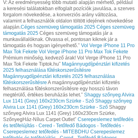
V: Az eredményesség több mutató alapján mérhető, például
a keresési találatokban elfoglalt pozíciók javulása, a szerves
forgalom növekedése, a konverziós arány változása,
valamint a felhasználók oldalon töltött idejének növekedése
alapján.
Céges szemüveg támogatás 2025
Céges szemüveg
támogatás 2025
Céges szemüveg támogatás jár a
munkavállalóknak. Olvassa el, pontosan kiknek jár a
támogatás és hogyan igényelhető."
Vol Verge iPhone 11 Pro
Max Tok Fekete
Vol Verge iPhone 11 Pro Max Tok Fekete
Prémium minőség, kedvező árak! Vol Verge iPhone 11 Pro
Max Tok Fekete Tiptok.hu"
Magánnyugdíjpénztári kifizetés
2025 felhasználása fűtéskorszerűsítésre
Magánnyugdíjpénztári kifizetés 2025 felhasználása
fűtéskorszerűsítésre
A magánnyugdíjpénztári kifizetés
felhasználása fűtéskorszerűsítésre egy hosszú távon
megtérülő, értékes beruházás lehet."
Shaggy szőnyeg Alvira
Lux 1141 (Grey) 160x230cm Szürke - Sző
Shaggy szőnyeg
Alvira Lux 1141 (Grey) 160x230cm Szürke - Sző
Shaggy
szőnyeg Alvira Lux 1141 (Grey) 160x230cm Szürke,
SzőnyegHáz-Nílus Carpet Outlet"
Cserepeslemez tetőfedés
és tetőfelújítás - Cered - Tetőfedő Bádogos - Tetőfedés -
Cserepeslemez tetőfedés - MITEBDHU
Cserepeslemez
tetőfedés és tetőfelújítás - Cered - Tetőfedő Bádogos -