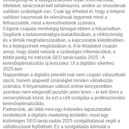
ötleteket, tanácsokat kell tartalmaznia, amikre az olvasóknak
valóban szükségük van. Csak így érheted el, hogy a linkjeid
valóban hasznosak és relevánsak legyenek mind a
felhasználók, mind a keresőmotorok számára.
Cégünk csapata mindvégig támogat ebben a folyamatban.
Segítünk a tartalomstratégia kialakításában, a célközönség
és a témák meghatározásában, a kapcsolatok kiépítésében,
és a bejegyzések megírásában is. A te feladatod csupán
annyi, hogy átadd nekünk a szükséges információkat, a
többit pedig mi intézzük.SEO tanácsadás 2025 - A
keresőoptimalizálás új korszaka: Út a digitális sikerhez
2025-ben
Napjainkban a digitális jelenlét már nem csupán választható
opció, hanem alapvető szükséglet minden vállalkozás
számára. A folyamatosan változó online környezetben
azonban nem elegendő pusztán jelen lenni – ki kell tűnni a
versenytársak közül, és ezt a célt szolgálja a professzionális
keresőoptimalizálás.
Partnerünk, aki több mint egy évtizedes tapasztalattal
rendelkezik a digitális marketing területén, most egy
különleges SEO tanácsadás 2025 szolgáltatással segíti a
vállalkozások fejlődését. Ez a szolgáltatás túlmutat a