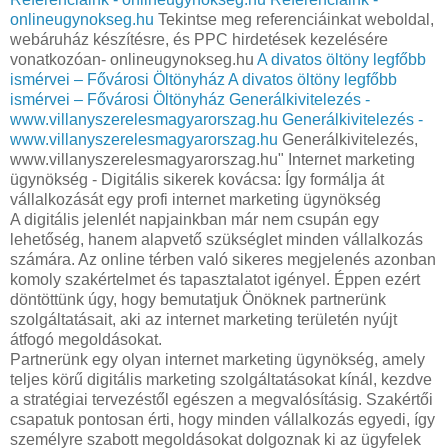
onlineugynokseg.hu
Tekintse meg referenciáinkat weboldal,
webáruház készítésre, és PPC hirdetések kezelésére
vonatkozóan- onlineugynokseg.hu
A divatos öltöny legfőbb
ismérvei – Fővárosi Öltönyház
A divatos öltöny legfőbb
ismérvei – Fővárosi Öltönyház
Generálkivitelezés -
www.villanyszerelesmagyarorszag.hu
Generálkivitelezés -
www.villanyszerelesmagyarorszag.hu
Generálkivitelezés,
www.villanyszerelesmagyarorszag.hu" Internet marketing
ügynökség - Digitális sikerek kovácsa: Így formálja át
vállalkozását egy profi internet marketing ügynökség
A digitális jelenlét napjainkban már nem csupán egy
lehetőség, hanem alapvető szükséglet minden vállalkozás
számára. Az online térben való sikeres megjelenés azonban
komoly szakértelmet és tapasztalatot igényel. Éppen ezért
döntöttünk úgy, hogy bemutatjuk Önöknek partnerünk
szolgáltatásait, aki az internet marketing területén nyújt
átfogó megoldásokat.
Partnerünk egy olyan internet marketing ügynökség, amely
teljes körű digitális marketing szolgáltatásokat kínál, kezdve
a stratégiai tervezéstől egészen a megvalósításig. Szakértői
csapatuk pontosan érti, hogy minden vállalkozás egyedi, így
személyre szabott megoldásokat dolgoznak ki az ügyfelek