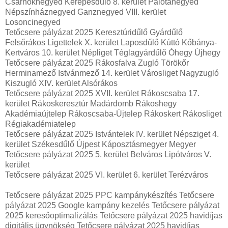
Csarnoknegyed Kerepesdűlő 8. kerület Palotanegyed
Népszínháznegyed Ganznegyed VIII. kerület
Losoncinegyed
Tetőcsere pályázat 2025 Keresztúridűlő Gyárdűlő
Felsőrákos Ligettelek X. kerület Laposdűlő Kúttó Kőbánya-
Kertváros 10. kerület Népliget Téglagyárdűlő Óhegy Újhegy
Tetőcsere pályázat 2025 Rákosfalva Zugló Törökőr
Herminamező Istvánmező 14. kerület Városliget Nagyzugló
Kiszugló XIV. kerület Alsórákos
Tetőcsere pályázat 2025 XVII. kerület Rákoscsaba 17.
kerület Rákoskeresztúr Madárdomb Rákoshegy
Akadémiaújtelep Rákoscsaba-Újtelep Rákoskert Rákosliget
Régiakadémiatelep
Tetőcsere pályázat 2025 Istvántelek IV. kerület Népsziget 4.
kerület Székesdűlő Újpest Káposztásmegyer Megyer
Tetőcsere pályázat 2025 5. kerület Belváros Lipótváros V.
kerület
Tetőcsere pályázat 2025 VI. kerület 6. kerület Terézváros
Tetőcsere pályázat 2025 PPC kampánykészítés Tetőcsere
pályázat 2025 Google kampány kezelés Tetőcsere pályázat
2025 keresőoptimalizálás Tetőcsere pályázat 2025 havidíjas
digitális ügynökség Tetőcsere pályázat 2025 havidíjas