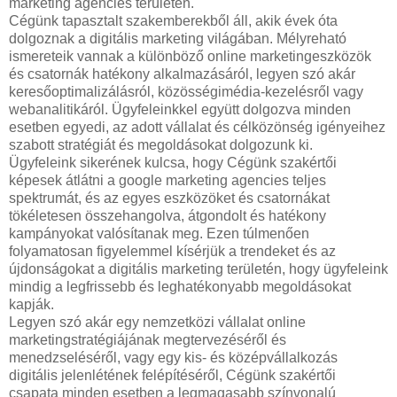
marketing agencies területén.
Cégünk tapasztalt szakemberekből áll, akik évek óta
dolgoznak a digitális marketing világában. Mélyreható
ismereteik vannak a különböző online marketingeszközök
és csatornák hatékony alkalmazásáról, legyen szó akár
keresőoptimalizálásról, közösségimédia-kezelésről vagy
webanalitikáról. Ügyfeleinkkel együtt dolgozva minden
esetben egyedi, az adott vállalat és célközönség igényeihez
szabott stratégiát és megoldásokat dolgozunk ki.
Ügyfeleink sikerének kulcsa, hogy Cégünk szakértői
képesek átlátni a google marketing agencies teljes
spektrumát, és az egyes eszközöket és csatornákat
tökéletesen összehangolva, átgondolt és hatékony
kampányokat valósítanak meg. Ezen túlmenően
folyamatosan figyelemmel kísérjük a trendeket és az
újdonságokat a digitális marketing területén, hogy ügyfeleink
mindig a legfrissebb és leghatékonyabb megoldásokat
kapják.
Legyen szó akár egy nemzetközi vállalat online
marketingstratégiájának megtervezéséről és
menedzseléséről, vagy egy kis- és középvállalkozás
digitális jelenlétének felépítéséről, Cégünk szakértői
csapata minden esetben a legmagasabb színvonalú