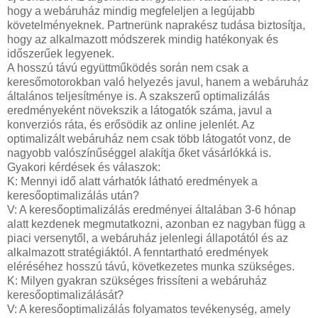
hogy a webáruház mindig megfeleljen a legújabb
követelményeknek. Partnerünk naprakész tudása biztosítja,
hogy az alkalmazott módszerek mindig hatékonyak és
időszerűek legyenek.
A hosszú távú együttműködés során nem csak a
keresőmotorokban való helyezés javul, hanem a webáruház
általános teljesítménye is. A szakszerű optimalizálás
eredményeként növekszik a látogatók száma, javul a
konverziós ráta, és erősödik az online jelenlét. Az
optimalizált webáruház nem csak több látogatót vonz, de
nagyobb valószínűséggel alakítja őket vásárlókká is.
Gyakori kérdések és válaszok:
K: Mennyi idő alatt várhatók látható eredmények a
keresőoptimalizálás után?
V: A keresőoptimalizálás eredményei általában 3-6 hónap
alatt kezdenek megmutatkozni, azonban ez nagyban függ a
piaci versenytől, a webáruház jelenlegi állapotától és az
alkalmazott stratégiáktól. A fenntartható eredmények
eléréséhez hosszú távú, következetes munka szükséges.
K: Milyen gyakran szükséges frissíteni a webáruház
keresőoptimalizálását?
V: A keresőoptimalizálás folyamatos tevékenység, amely