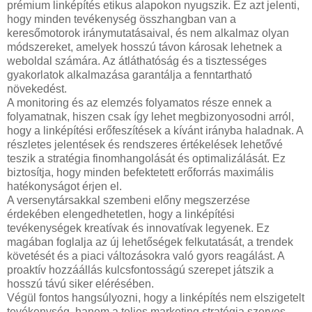
prémium linképítés etikus alapokon nyugszik. Ez azt jelenti,
hogy minden tevékenység összhangban van a
keresőmotorok iránymutatásaival, és nem alkalmaz olyan
módszereket, amelyek hosszú távon károsak lehetnek a
weboldal számára. Az átláthatóság és a tisztességes
gyakorlatok alkalmazása garantálja a fenntartható
növekedést.
A monitoring és az elemzés folyamatos része ennek a
folyamatnak, hiszen csak így lehet megbizonyosodni arról,
hogy a linképítési erőfeszítések a kívánt irányba haladnak. A
részletes jelentések és rendszeres értékelések lehetővé
teszik a stratégia finomhangolását és optimalizálását. Ez
biztosítja, hogy minden befektetett erőforrás maximális
hatékonyságot érjen el.
A versenytársakkal szembeni előny megszerzése
érdekében elengedhetetlen, hogy a linképítési
tevékenységek kreatívak és innovatívak legyenek. Ez
magában foglalja az új lehetőségek felkutatását, a trendek
követését és a piaci változásokra való gyors reagálást. A
proaktív hozzáállás kulcsfontosságú szerepet játszik a
hosszú távú siker elérésében.
Végül fontos hangsúlyozni, hogy a linképítés nem elszigetelt
tevékenység, hanem a teljes marketing stratégia szerves