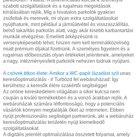
szabott szolgáltatások és a rugalmas megoldások
kínálásában rejlik. Míg a hivatalos parkolók gyakran
zsúfoltak és merevek, mi olyan extra szolgáltatásokat
nyújthatunk, mint például a járműátvétel és visszaszállítás,
belső takarítás parkolás alatt, vagy akár kisebb karbantartási
munkák elvégzése. Emellett árképzésünk is
versenyképesebb lehet, hiszen nem kell terminálközeliség
miatt prémium díjakat fizetnünk. A személyes figyelem és a
rugalmas időbeosztás olyan értékeket jelentenek, amelyeket
a nagy, intézményesített parkolók nehezen tudnak nyújtani.
A csövek titkos élete: Amikor a WC-papír lázadást szít
unas
keresőoptimalizálás - # Turbózd fel webáruházad: Így
kerülhetsz a keresők élére szakértői segítséggel
Az online kereskedelem világában a siker kulcsa nem
csupán a kiváló termékekben és a vonzó árakban rejlik. A
webáruházak számára létfontosságú, hogy a potenciális
vásárlók könnyen megtalálják őket az interneten. Ebben
nyújt professzionális segítséget partnerünk, aki a webáruház
keresőoptimalizálás területén nyújt kiemelkedő
szolgáltatásokat.
A digitális jelenlét optimalizálása összetett folyamat, amely