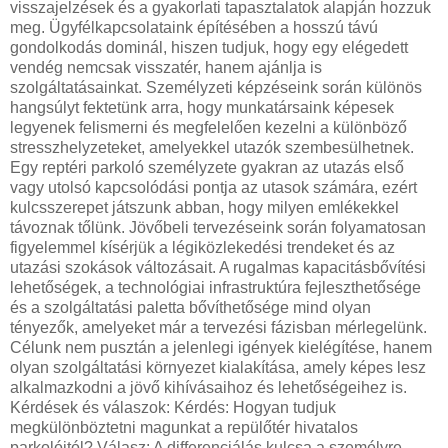
visszajelzések és a gyakorlati tapasztalatok alapján hozzuk
meg. Ügyfélkapcsolataink építésében a hosszú távú
gondolkodás dominál, hiszen tudjuk, hogy egy elégedett
vendég nemcsak visszatér, hanem ajánlja is
szolgáltatásainkat. Személyzeti képzéseink során különös
hangsúlyt fektetünk arra, hogy munkatársaink képesek
legyenek felismerni és megfelelően kezelni a különböző
stresszhelyzeteket, amelyekkel utazók szembesülhetnek.
Egy reptéri parkoló személyzete gyakran az utazás első
vagy utolsó kapcsolódási pontja az utasok számára, ezért
kulcsszerepet játszunk abban, hogy milyen emlékekkel
távoznak tőlünk. Jövőbeli tervezéseink során folyamatosan
figyelemmel kísérjük a légiközlekedési trendeket és az
utazási szokások változásait. A rugalmas kapacitásbővítési
lehetőségek, a technológiai infrastruktúra fejleszthetősége
és a szolgáltatási paletta bővíthetősége mind olyan
tényezők, amelyeket már a tervezési fázisban mérlegelünk.
Célunk nem pusztán a jelenlegi igények kielégítése, hanem
olyan szolgáltatási környezet kialakítása, amely képes lesz
alkalmazkodni a jövő kihívásaihoz és lehetőségeihez is.
Kérdések és válaszok: Kérdés: Hogyan tudjuk
megkülönböztetni magunkat a repülőtér hivatalos
parkolóitól? Válasz: A differenciálás kulcsa a személyre