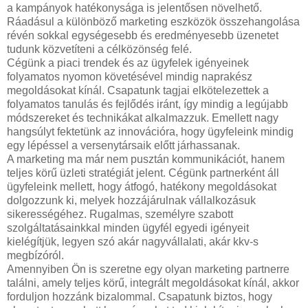
a kampányok hatékonysága is jelentősen növelhető.
Ráadásul a különböző marketing eszközök összehangolása
révén sokkal egységesebb és eredményesebb üzenetet
tudunk közvetíteni a célközönség felé.
Cégünk a piaci trendek és az ügyfelek igényeinek
folyamatos nyomon követésével mindig naprakész
megoldásokat kínál. Csapatunk tagjai elkötelezettek a
folyamatos tanulás és fejlődés iránt, így mindig a legújabb
módszereket és technikákat alkalmazzuk. Emellett nagy
hangsúlyt fektetünk az innovációra, hogy ügyfeleink mindig
egy lépéssel a versenytársaik előtt járhassanak.
A marketing ma már nem pusztán kommunikációt, hanem
teljes körű üzleti stratégiát jelent. Cégünk partnerként áll
ügyfeleink mellett, hogy átfogó, hatékony megoldásokat
dolgozzunk ki, melyek hozzájárulnak vállalkozásuk
sikerességéhez. Rugalmas, személyre szabott
szolgáltatásainkkal minden ügyfél egyedi igényeit
kielégítjük, legyen szó akár nagyvállalati, akár kkv-s
megbízóról.
Amennyiben Ön is szeretne egy olyan marketing partnerre
találni, amely teljes körű, integrált megoldásokat kínál, akkor
forduljon hozzánk bizalommal. Csapatunk biztos, hogy