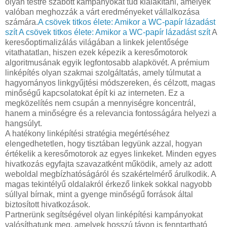
olyan testre szabott kampányokat tud kialakítani, amelyek
valóban meghozzák a várt eredményeket vállalkozása
számára.
A csövek titkos élete: Amikor a WC-papír lázadást
szít
A csövek titkos élete: Amikor a WC-papír lázadást szít
A
keresőoptimalizálás világában a linkek jelentősége
vitathatatlan, hiszen ezek képezik a keresőmotorok
algoritmusának egyik legfontosabb alapkövét. A prémium
linképítés olyan szakmai szolgáltatás, amely túlmutat a
hagyományos linkgyűjtési módszereken, és célzott, magas
minőségű kapcsolatokat épít ki az interneten. Ez a
megközelítés nem csupán a mennyiségre koncentrál,
hanem a minőségre és a relevancia fontosságára helyezi a
hangsúlyt.
A hatékony linképítési stratégia megértéséhez
elengedhetetlen, hogy tisztában legyünk azzal, hogyan
értékelik a keresőmotorok az egyes linkeket. Minden egyes
hivatkozás egyfajta szavazatként működik, amely az adott
weboldal megbízhatóságáról és szakértelmérő árulkodik. A
magas tekintélyű oldalakról érkező linkek sokkal nagyobb
súllyal bírnak, mint a gyenge minőségű források által
biztosított hivatkozások.
Partnerünk segítségével olyan linképítési kampányokat
valósíthatunk meg, amelyek hosszú távon is fenntartható