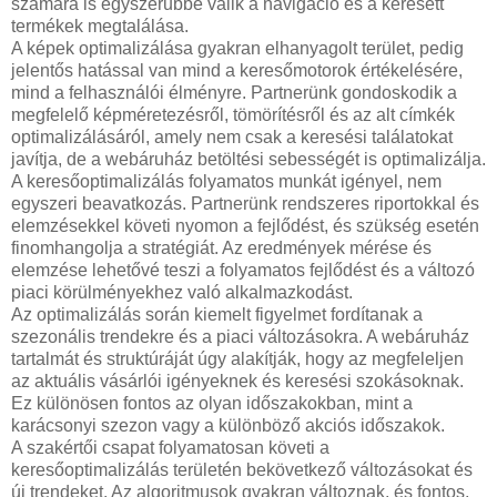
számára is egyszerűbbé válik a navigáció és a keresett
termékek megtalálása.
A képek optimalizálása gyakran elhanyagolt terület, pedig
jelentős hatással van mind a keresőmotorok értékelésére,
mind a felhasználói élményre. Partnerünk gondoskodik a
megfelelő képméretezésről, tömörítésről és az alt címkék
optimalizálásáról, amely nem csak a keresési találatokat
javítja, de a webáruház betöltési sebességét is optimalizálja.
A keresőoptimalizálás folyamatos munkát igényel, nem
egyszeri beavatkozás. Partnerünk rendszeres riportokkal és
elemzésekkel követi nyomon a fejlődést, és szükség esetén
finomhangolja a stratégiát. Az eredmények mérése és
elemzése lehetővé teszi a folyamatos fejlődést és a változó
piaci körülményekhez való alkalmazkodást.
Az optimalizálás során kiemelt figyelmet fordítanak a
szezonális trendekre és a piaci változásokra. A webáruház
tartalmát és struktúráját úgy alakítják, hogy az megfeleljen
az aktuális vásárlói igényeknek és keresési szokásoknak.
Ez különösen fontos az olyan időszakokban, mint a
karácsonyi szezon vagy a különböző akciós időszakok.
A szakértői csapat folyamatosan követi a
keresőoptimalizálás területén bekövetkező változásokat és
új trendeket. Az algoritmusok gyakran változnak, és fontos,