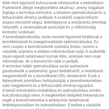
több mint egyszerű kulcsszavak elhelyezése a weboldalon.
Partnerünk átfogó megközelítést alkalmaz, amely magában
foglalja a technikai elemzést, a tartalom optimalizálását és a
felhasználói élmény javítását. A szakértő csapat először
alapos elemzést végez, feltérképezve a webáruház jelenlegi
helyzetét, a versenytársak pozícióját és a célközönség
keresési szokásait.
A keresőoptimalizálás során kiemelt figyelmet fordítanak a
termékleírások és kategóriaoldalak optimalizálására. Ez
nem csupán a keresőmotorok számára fontos, hanem a
vásárlók számára is értékes információkat nyújt. A szakértők
olyan egyedi tartalmakat hoznak létre, amelyek nem csak
informatívak, de a konverziós rátát is javítják.
A technikai háttér optimalizálása során partnerünk
gondoskodik a webáruház gyors betöltéséről, a mobilbarát
megjelenésről és a keresőbarát URL-struktúráról. Ezek a
fejlesztések jelentősen befolyásolják a keresőmotorokban
való megjelenést és a felhasználói élményt egyaránt.
A belső linkstruktúra kialakítása és optimalizálása szintén
kulcsfontosságú elem. A megfelelően felépített linkrendszer
segíti a keresőmotorokat a webáruház tartalmának
feltérképezésében és indexelésében. Emellett a vásárlók