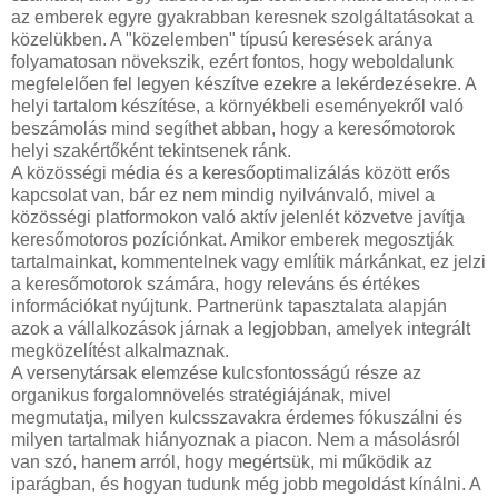
az emberek egyre gyakrabban keresnek szolgáltatásokat a
közelükben. A "közelemben" típusú keresések aránya
folyamatosan növekszik, ezért fontos, hogy weboldalunk
megfelelően fel legyen készítve ezekre a lekérdezésekre. A
helyi tartalom készítése, a környékbeli eseményekről való
beszámolás mind segíthet abban, hogy a keresőmotorok
helyi szakértőként tekintsenek ránk.
A közösségi média és a keresőoptimalizálás között erős
kapcsolat van, bár ez nem mindig nyilvánvaló, mivel a
közösségi platformokon való aktív jelenlét közvetve javítja
keresőmotoros pozíciónkat. Amikor emberek megosztják
tartalmainkat, kommentelnek vagy említik márkánkat, ez jelzi
a keresőmotorok számára, hogy releváns és értékes
információkat nyújtunk. Partnerünk tapasztalata alapján
azok a vállalkozások járnak a legjobban, amelyek integrált
megközelítést alkalmaznak.
A versenytársak elemzése kulcsfontosságú része az
organikus forgalomnövelés stratégiájának, mivel
megmutatja, milyen kulcsszavakra érdemes fókuszálni és
milyen tartalmak hiányoznak a piacon. Nem a másolásról
van szó, hanem arról, hogy megértsük, mi működik az
iparágban, és hogyan tudunk még jobb megoldást kínálni. A