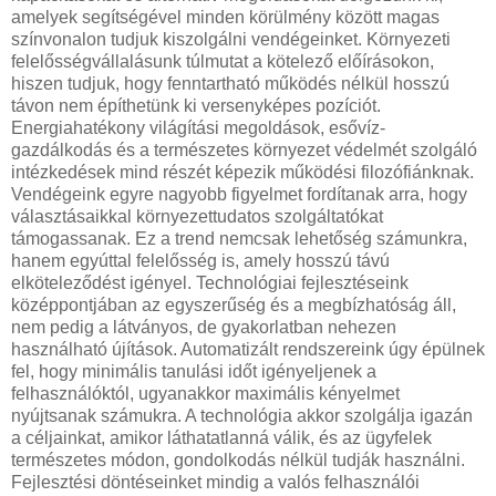
amelyek segítségével minden körülmény között magas
színvonalon tudjuk kiszolgálni vendégeinket. Környezeti
felelősségvállalásunk túlmutat a kötelező előírásokon,
hiszen tudjuk, hogy fenntartható működés nélkül hosszú
távon nem építhetünk ki versenyképes pozíciót.
Energiahatékony világítási megoldások, esővíz-
gazdálkodás és a természetes környezet védelmét szolgáló
intézkedések mind részét képezik működési filozófiánknak.
Vendégeink egyre nagyobb figyelmet fordítanak arra, hogy
választásaikkal környezettudatos szolgáltatókat
támogassanak. Ez a trend nemcsak lehetőség számunkra,
hanem egyúttal felelősség is, amely hosszú távú
elköteleződést igényel. Technológiai fejlesztéseink
középpontjában az egyszerűség és a megbízhatóság áll,
nem pedig a látványos, de gyakorlatban nehezen
használható újítások. Automatizált rendszereink úgy épülnek
fel, hogy minimális tanulási időt igényeljenek a
felhasználóktól, ugyanakkor maximális kényelmet
nyújtsanak számukra. A technológia akkor szolgálja igazán
a céljainkat, amikor láthatatlanná válik, és az ügyfelek
természetes módon, gondolkodás nélkül tudják használni.
Fejlesztési döntéseinket mindig a valós felhasználói