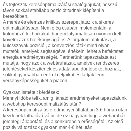
és fejlesztik keresőoptimalizálási stratégiájukat, hosszú
távon sokkal stabilabb pozíciót tudnak kiépíteni a
keresőkben.
A mérés és elemzés kritikus szerepet játszik a sikeres
optimalizálásban. Nem elég csupán implementálni a
különböző technikákat, hanem folyamatosan nyomon kell
követni azok hatékonyságát is. A forgalom alakulása, a
kulcsszavak pozíciói, a konverziós ráták mind olyan
mutatók, amelyek segítségével értékelni lehet a befektetett
energia eredményességét. Partnerünk tapasztalata azt
mutatja, hogy azok a webáruházak, amelyek rendszeres
jelentéseket készítenek és adatalapú döntéseket hoznak,
sokkal gyorsabban érik el céljaikat és tartják fenn
versenyképességüket a piacon.
Gyakran ismételt kérdések:
Mennyi időbe telik, amíg látható eredményeket tapasztalunk
a webshop keresőoptimalizálás után?
A keresőoptimalizálás eredményei általában 3-6 hónap után
kezdenek láthatóvá válni, de ez nagyban függ a webáruház
jelenlegi állapotától és a konkurencia erősségétől. Az első
pozitív változások gyakran már 4-6 hét után