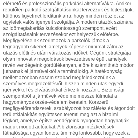
elérhető és professzionális parkolási alternatívákra. Amikor
repülőtéri parkoló szolgáltatásunkat tervezzük és fejlesztjük,
különös figyelmet fordítunk arra, hogy minden részlet az
ügyfelek valós igényeit szolgálja. A modern utazók számára
az időmegtakarítás kulcsfontosságú szempont, ezért
szolgáltatásaink tervezésekor ezt helyezzük előtérbe.
Megfigyeléseink szerint azok a parkolók járnak a
legnagyobb sikerrel, amelyek képesek minimalizálni az
utazás előtti és utáni várakozási időket. Cégünk stratégiája
olyan innovatív megoldások bevezetésére épül, amelyek
révén vendégeink gördülékenyen, előre kiszámítható módon
juthatnak el járműveiktől a terminálokig. A hatékonyság
mellett azonban sosem szabad megfeledkeznünk a
személyes megközelítésről, hiszen minden utas egyedi
igényekkel és elvárásokkal érkezik hozzánk. Biztonsági
szempontból a járművek védelme messze túlmutat a
hagyományos őrzés-védelem keretein. Korszerű
megfigyelőrendszerek, szabályozott hozzáférés és átgondolt
területkialakítás együttesen teremti meg azt a bizalmi
légkört, amelyre építve vendégeink nyugodtan hagyhatják
maguk mögött autójukat. A biztonsági intézkedések
láthatósága ugyan fontos, ám még fontosabb, hogy ezek a