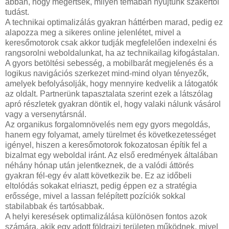
abban, hogy megértsék, milyen témában nyújtunk szakértői
tudást.
A technikai optimalizálás gyakran háttérben marad, pedig ez
alapozza meg a sikeres online jelenlétet, mivel a
keresőmotorok csak akkor tudják megfelelően indexelni és
rangsorolni weboldalunkat, ha az technikailag kifogástalan.
A gyors betöltési sebesség, a mobilbarát megjelenés és a
logikus navigációs szerkezet mind-mind olyan tényezők,
amelyek befolyásolják, hogy mennyire kedvelik a látogatók
az oldalt. Partnerünk tapasztalata szerint ezek a látszólag
apró részletek gyakran döntik el, hogy valaki nálunk vásárol
vagy a versenytársnál.
Az organikus forgalomnövelés nem egy gyors megoldás,
hanem egy folyamat, amely türelmet és következetességet
igényel, hiszen a keresőmotorok fokozatosan építik fel a
bizalmat egy weboldal iránt. Az első eredmények általában
néhány hónap után jelentkeznek, de a valódi áttörés
gyakran fél-egy év alatt következik be. Ez az időbeli
eltolódás sokakat elriaszt, pedig éppen ez a stratégia
erőssége, mivel a lassan felépített pozíciók sokkal
stabilabbak és tartósabbak.
A helyi keresések optimalizálása különösen fontos azok
számára, akik egy adott földrajzi területen működnek, mivel