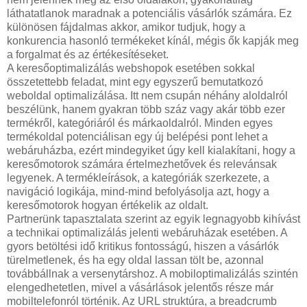
láthatatlanok maradnak a potenciális vásárlók számára. Ez
különösen fájdalmas akkor, amikor tudjuk, hogy a
konkurencia hasonló termékeket kínál, mégis ők kapják meg
a forgalmat és az értékesítéseket.
A keresőoptimalizálás webshopok esetében sokkal
összetettebb feladat, mint egy egyszerű bemutatkozó
weboldal optimalizálása. Itt nem csupán néhány aloldalról
beszélünk, hanem gyakran több száz vagy akár több ezer
termékről, kategóriáról és márkaoldalról. Minden egyes
termékoldal potenciálisan egy új belépési pont lehet a
webáruházba, ezért mindegyiket úgy kell kialakítani, hogy a
keresőmotorok számára értelmezhetővek és relevánsak
legyenek. A termékleírások, a kategóriák szerkezete, a
navigáció logikája, mind-mind befolyásolja azt, hogy a
keresőmotorok hogyan értékelik az oldalt.
Partnerünk tapasztalata szerint az egyik legnagyobb kihívást
a technikai optimalizálás jelenti webáruházak esetében. A
gyors betöltési idő kritikus fontosságú, hiszen a vásárlók
türelmetlenek, és ha egy oldal lassan tölt be, azonnal
továbbállnak a versenytárshoz. A mobiloptimalizálás szintén
elengedhetetlen, mivel a vásárlások jelentős része már
mobiltelefonról történik. Az URL struktúra, a breadcrumb