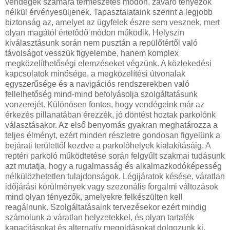
vendégek számára természetes módon, zavaró tényezők
nélkül érvényesüljenek. Tapasztalataink szerint a legjobb
biztonság az, amelyet az ügyfelek észre sem vesznek, mert
olyan magától értetődő módon működik. Helyszín
kiválasztásunk során nem pusztán a repülőtértől való
távolságot vesszük figyelembe, hanem komplex
megközelíthetőségi elemzéseket végzünk. A közlekedési
kapcsolatok minősége, a megközelítési útvonalak
egyszerűsége és a navigációs rendszerekben való
fellelhetőség mind-mind befolyásolja szolgáltatásunk
vonzerejét. Különösen fontos, hogy vendégeink már az
érkezés pillanatában érezzék, jó döntést hoztak parkolónk
választásakor. Az első benyomás gyakran meghatározza a
teljes élményt, ezért minden részletre gondosan figyelünk a
bejárati területtől kezdve a parkolóhelyek kialakításáig. A
reptéri parkoló működtetése során felgyűlt szakmai tudásunk
azt mutatja, hogy a rugalmasság és alkalmazkodóképesség
nélkülözhetetlen tulajdonságok. Légijáratok késése, váratlan
időjárási körülmények vagy szezonális forgalmi változások
mind olyan tényezők, amelyekre felkészülten kell
reagálnunk. Szolgáltatásaink tervezésekor ezért mindig
számolunk a váratlan helyzetekkel, és olyan tartalék
kapacitásokat és alternatív megoldásokat dolgozunk ki,