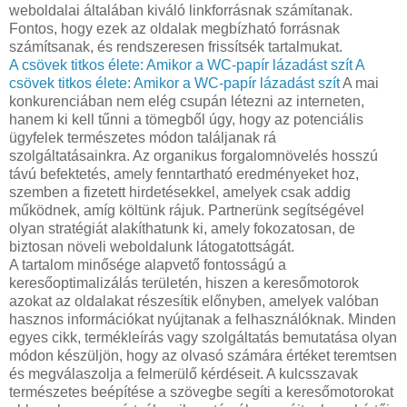
weboldalai általában kiváló linkforrásnak számítanak.
Fontos, hogy ezek az oldalak megbízható forrásnak
számítsanak, és rendszeresen frissítsék tartalmukat.
A csövek titkos élete: Amikor a WC-papír lázadást szít
A
csövek titkos élete: Amikor a WC-papír lázadást szít
A mai
konkurenciában nem elég csupán létezni az interneten,
hanem ki kell tűnni a tömegből úgy, hogy az potenciális
ügyfelek természetes módon találjanak rá
szolgáltatásainkra. Az organikus forgalomnövelés hosszú
távú befektetés, amely fenntartható eredményeket hoz,
szemben a fizetett hirdetésekkel, amelyek csak addig
működnek, amíg költünk rájuk. Partnerünk segítségével
olyan stratégiát alakíthatunk ki, amely fokozatosan, de
biztosan növeli weboldalunk látogatottságát.
A tartalom minősége alapvető fontosságú a
keresőoptimalizálás területén, hiszen a keresőmotorok
azokat az oldalakat részesítik előnyben, amelyek valóban
hasznos információkat nyújtanak a felhasználóknak. Minden
egyes cikk, termékleírás vagy szolgáltatás bemutatása olyan
módon készüljön, hogy az olvasó számára értéket teremtsen
és megválaszolja a felmerülő kérdéseit. A kulcsszavak
természetes beépítése a szövegbe segíti a keresőmotorokat