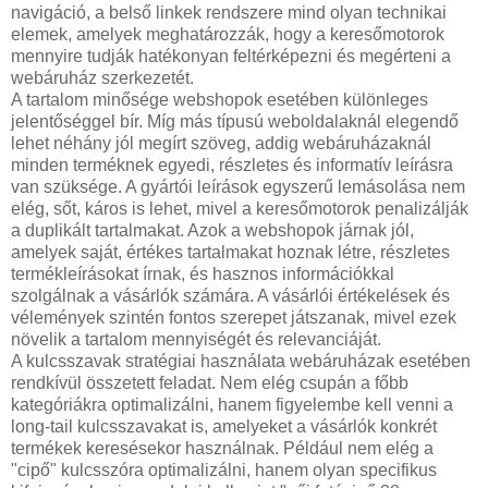
navigáció, a belső linkek rendszere mind olyan technikai
elemek, amelyek meghatározzák, hogy a keresőmotorok
mennyire tudják hatékonyan feltérképezni és megérteni a
webáruház szerkezetét.
A tartalom minősége webshopok esetében különleges
jelentőséggel bír. Míg más típusú weboldalaknál elegendő
lehet néhány jól megírt szöveg, addig webáruházaknál
minden terméknek egyedi, részletes és informatív leírásra
van szüksége. A gyártói leírások egyszerű lemásolása nem
elég, sőt, káros is lehet, mivel a keresőmotorok penalizálják
a duplikált tartalmakat. Azok a webshopok járnak jól,
amelyek saját, értékes tartalmakat hoznak létre, részletes
termékleírásokat írnak, és hasznos információkkal
szolgálnak a vásárlók számára. A vásárlói értékelések és
vélemények szintén fontos szerepet játszanak, mivel ezek
növelik a tartalom mennyiségét és relevanciáját.
A kulcsszavak stratégiai használata webáruházak esetében
rendkívül összetett feladat. Nem elég csupán a főbb
kategóriákra optimalizálni, hanem figyelembe kell venni a
long-tail kulcsszavakat is, amelyeket a vásárlók konkrét
termékek keresésekor használnak. Például nem elég a
"cipő" kulcsszóra optimalizálni, hanem olyan specifikus