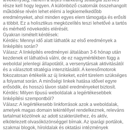
része kell hogy legyen. A különböző csatornák összehangolt
működése révén lehet elérni a legkiemelkedőbb
eredményeket, ahol minden egyes elem támogatja és erősíti
a többit. Ez a holisztikus megközelítés teszi lehetővé a tartós
és mérhető növekedés elérését.
Gyakran ismételt kérdések:
Kérdés: Mennyi idő alatt láthatók az első eredmények a
linképítés során?
Válasz: A linképítés eredményei általában 3-6 hónap után
kezdenek el láthatóvá válni, de ez nagymértékben függ a
weboldal jelenlegi állapotától, a versenytársak aktivitásától
és a választott stratégia intenzitásától. A keresőmotorok
fokozatosan értékelik az új linkeket, ezért türelem szükséges
a folyamat során. A minőségi linkek hatása idővel egyre
erősödik, és hosszú távon stabil eredményeket biztosít.
Kérdés: Milyen típusú weboldalak a legértékesebbek
linképítési szempontból?
Válasz: A legértékesebb linkforrások azok a weboldalak,
amelyek magas domain tekintéllyel rendelkeznek, releváns
tartalmat közölnek az adott szakterülethez, és aktív,
elkötelezett olvasóközönséggel bírnak. Az iparági portálok,
szakmai blogok, híroldalak és oktatási intézmények