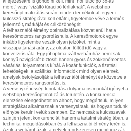
kifejezésekre is gondolni kell, mint "női futócipő 38-as
méret" vagy "vízálló túracipő férfiaknak". A webshop
keresőoptimalizálás során minden termékoldalt egyedi
kulcsszó-stratégiával kell ellátni, figyelembe véve a termék
jellemzőit, márkáját és célközönségét.
A felhasználói élmény optimalizálása közvetlenül hat a
keresőmotoros rangsorolásra is. A keresőmotorok egyre
inkább figyelembe veszik olyan jelzőket, mint a
visszapattanási arány, az oldalon töltött idő vagy a
konverziós ráta. Egy jól optimalizált webáruház nemcsak
könnyű navigációt biztosít, hanem gyors és zökkenőmentes
vásárlási folyamatot is kínál. A kosár funkciók, a fizetési
lehetőségek, a szállítási információk mind olyan elemek,
amelyek befolyásolják a felhasználói élményt és közvetve a
keresőmotoros rangsorolást is.
A versenyképesség fenntartása folyamatos munkát igényel a
webshop keresőoptimalizálás területén. A konkurencia
elemzése elengedhetetlen ahhoz, hogy megértsük, milyen
stratégiákat alkalmaznak a versenytársak, és hogyan tudunk
előnybe kerülni velük szemben. Ez nemcsak a kulcsszavak
szintjén jelent konkurenciát, hanem a tartalmi stratégiában, a
technikai megoldásokban és a felhasználói élmény terén is.
Azok a webáruházak, amelyek rendszeresen monitorozzák