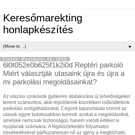
Keresőmarekting
honlapkészítés
▼
Friday, November 28, 2025
6l0t052e0b625f1k2i0d Reptéri parkoló
Miért választják utasaink újra és újra a
mi parkolási megoldásainkat?
Az utazási szokások gyökeres átalakulása új lehetőségeket
teremt számunkra, akik repülőterek közelében működtetünk
parkolási szolgáltatásokat. Cégünk tapasztalata szerint az
utasok egyre tudatosabban keresik azokat a megoldásokat,
amelyek nemcsak biztonságot, hanem valódi értéket is
nyújtanak számukra. A légiközlekedés folyamatos
növekedésével párhuzamosan nő az igény a megbízható,