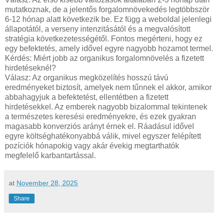
mutatkoznak, de a jelentős forgalomnövekedés legtöbbször
6-12 hónap alatt következik be. Ez függ a weboldal jelenlegi
állapotától, a verseny intenzitásától és a megvalósított
stratégia következetességétől. Fontos megérteni, hogy ez
egy befektetés, amely idővel egyre nagyobb hozamot termel.
Kérdés: Miért jobb az organikus forgalomnövelés a fizetett
hirdetéseknél?
Válasz: Az organikus megközelítés hosszú távú
eredményeket biztosít, amelyek nem tűnnek el akkor, amikor
abbahagyjuk a befektetést, ellentétben a fizetett
hirdetésekkel. Az emberek nagyobb bizalommal tekintenek
a természetes keresési eredményekre, és ezek gyakran
magasabb konverziós arányt érnek el. Ráadásul idővel
egyre költséghatékonyabbá válik, mivel egyszer felépített
pozíciók hónapokig vagy akár évekig megtarthatók
megfelelő karbantartással.
at
November 28, 2025
Share