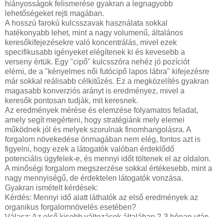
hiányosságok felismerése gyakran a legnagyobb
lehetőségeket rejti magában.
A hosszú farokú kulcsszavak használata sokkal
hatékonyabb lehet, mint a nagy volumenű, általános
keresőkifejezésekre való koncentrálás, mivel ezek
specifikusabb igényeket elégítenek ki és kevesebb a
verseny értük. Egy "cipő" kulcsszóra nehéz jó pozíciót
elérni, de a "kényelmes női futócipő lapos lábra" kifejezésre
már sokkal reálisabb célkitűzés. Ez a megközelítés gyakran
magasabb konverziós arányt is eredményez, mivel a
keresők pontosan tudják, mit keresnek.
Az eredmények mérése és elemzése folyamatos feladat,
amely segít megérteni, hogy stratégiánk mely elemei
működnek jól és melyek szorulnak finomhangolásra. A
forgalom növekedése önmagában nem elég, fontos azt is
figyelni, hogy ezek a látogatók valóban érdeklődő
potenciális ügyfelek-e, és mennyi időt töltenek el az oldalon.
A minőségi forgalom megszerzése sokkal értékesebb, mint a
nagy mennyiségű, de érdektelen látogatók vonzása.
Gyakran ismételt kérdések:
Kérdés: Mennyi idő alatt láthatók az első eredmények az
organikus forgalomnövelés esetében?
Válasz: Az első kisebb változások általában 2-3 hónap után