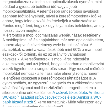
megmutatkoznak a technikai optimalizálások nyomán, mint
például a gyorsabb betöltési idő vagy a jobb
mobilkompatibilitás. A jelentősebb rangsorolási javulások
azonban időt igényelnek, mivel a keresőmotoroknak idő kell
ahhoz, hogy feldolgozzák és értékeljék a változtatásokat.
Fontos megérteni, hogy ez egy folyamatos befektetés, amely
hosszú távon megtérül.
Miért fontos a mobiloptimalizálás webáruházak esetében?
A mobiloptimalizálás napjainkban már nem opcionális elem,
hanem alapvető követelmény webshopok számára. A
statisztikák szerint a vásárlások több mint 60%-a már mobil
eszközökről történik, és ez az arány folyamatosan
növekszik. A keresőmotorok is mobil-first indexelést
alkalmaznak, ami azt jelenti, hogy elsősorban a mobilverziót
veszik figyelembe a rangsorolás során. Egy rosszul működő
mobiloldal nemcsak a felhasználói élményt rontja, hanem
jelentősen csökkenti a keresőmotoros láthatóságot is. A
gyors betöltés, az egyszerű navigáció és a zökkenőmentes
vásárlási folyamat mobil eszközökön elengedhetetlen a
sikeres online értékesítéshez.
A csövek titkos élete: Amikor a
WC-papír lázadást szít
A csövek titkos élete: Amikor a WC-
papír lázadást szít
Sikerre termettünk - Miért válasszon egy
full service marketing ügynökséget?