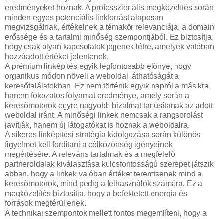
eredményeket hoznak. A professzionális megközelítés során
minden egyes potenciális linkforrást alaposan
megvizsgálnak, értékelnek a témakör relevanciája, a domain
erőssége és a tartalmi minőség szempontjából. Ez biztosítja,
hogy csak olyan kapcsolatok jöjjenek létre, amelyek valóban
hozzáadott értéket jelentenek.
A prémium linképítés egyik legfontosabb előnye, hogy
organikus módon növeli a weboldal láthatóságát a
keresőtalálatokban. Ez nem történik egyik napról a másikra,
hanem fokozatos folyamat eredménye, amely során a
keresőmotorok egyre nagyobb bizalmat tanúsítanak az adott
weboldal iránt. A minőségi linkek nemcsak a rangsorolást
javítják, hanem új látogatókat is hoznak a weboldalra.
A sikeres linképítési stratégia kidolgozása során különös
figyelmet kell fordítani a célközönség igényeinek
megértésére. A releváns tartalmak és a megfelelő
partneroldalak kiválasztása kulcsfontosságú szerepet játszik
abban, hogy a linkek valóban értéket teremtsenek mind a
keresőmotorok, mind pedig a felhasználók számára. Ez a
megközelítés biztosítja, hogy a befektetett energia és
források megtérüljenek.
A technikai szempontok mellett fontos megemlíteni, hogy a