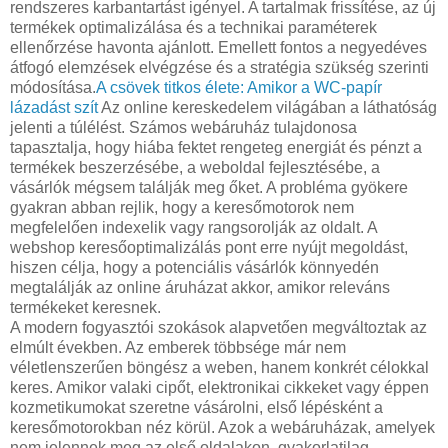
rendszeres karbantartást igényel. A tartalmak frissítése, az új
termékek optimalizálása és a technikai paraméterek
ellenőrzése havonta ajánlott. Emellett fontos a negyedéves
átfogó elemzések elvégzése és a stratégia szükség szerinti
módosítása.
A csövek titkos élete: Amikor a WC-papír
lázadást szít
Az online kereskedelem világában a láthatóság
jelenti a túlélést. Számos webáruház tulajdonosa
tapasztalja, hogy hiába fektet rengeteg energiát és pénzt a
termékek beszerzésébe, a weboldal fejlesztésébe, a
vásárlók mégsem találják meg őket. A probléma gyökere
gyakran abban rejlik, hogy a keresőmotorok nem
megfelelően indexelik vagy rangsorolják az oldalt. A
webshop keresőoptimalizálás pont erre nyújt megoldást,
hiszen célja, hogy a potenciális vásárlók könnyedén
megtalálják az online áruházat akkor, amikor releváns
termékeket keresnek.
A modern fogyasztói szokások alapvetően megváltoztak az
elmúlt években. Az emberek többsége már nem
véletlenszerűen böngész a weben, hanem konkrét célokkal
keres. Amikor valaki cipőt, elektronikai cikkeket vagy éppen
kozmetikumokat szeretne vásárolni, első lépésként a
keresőmotorokban néz körül. Azok a webáruházak, amelyek
nem jelennek meg az első oldalakon, gyakorlatilag