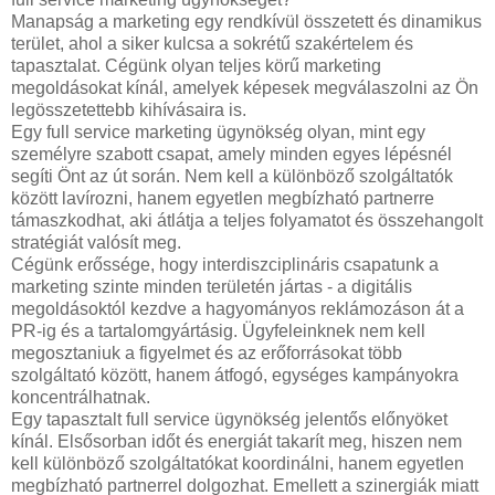
Manapság a marketing egy rendkívül összetett és dinamikus
terület, ahol a siker kulcsa a sokrétű szakértelem és
tapasztalat. Cégünk olyan teljes körű marketing
megoldásokat kínál, amelyek képesek megválaszolni az Ön
legösszetettebb kihívásaira is.
Egy full service marketing ügynökség olyan, mint egy
személyre szabott csapat, amely minden egyes lépésnél
segíti Önt az út során. Nem kell a különböző szolgáltatók
között lavírozni, hanem egyetlen megbízható partnerre
támaszkodhat, aki átlátja a teljes folyamatot és összehangolt
stratégiát valósít meg.
Cégünk erőssége, hogy interdiszciplináris csapatunk a
marketing szinte minden területén jártas - a digitális
megoldásoktól kezdve a hagyományos reklámozáson át a
PR-ig és a tartalomgyártásig. Ügyfeleinknek nem kell
megosztaniuk a figyelmet és az erőforrásokat több
szolgáltató között, hanem átfogó, egységes kampányokra
koncentrálhatnak.
Egy tapasztalt full service ügynökség jelentős előnyöket
kínál. Elsősorban időt és energiát takarít meg, hiszen nem
kell különböző szolgáltatókat koordinálni, hanem egyetlen
megbízható partnerrel dolgozhat. Emellett a szinergiák miatt