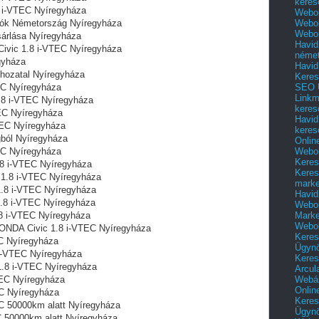
keres
8 i-VTEC Nyíregyháza
Webol
Webol
tók Németország Nyíregyháza
Webol
árlása Nyíregyháza
Havid
 Civic 1.8 i-VTEC Nyíregyháza
néme
gyháza
Havid
ozatal‎ Nyíregyháza
Keres
SEO Ü
EC Nyíregyháza
Linkm
.8 i-VTEC Nyíregyháza
keres
TEC Nyíregyháza
Havid
TEC Nyíregyháza
keres
ból Nyíregyháza
Onlin
Webol
EC Nyíregyháza
Keres
.8 i-VTEC Nyíregyháza
Keres
 1.8 i-VTEC Nyíregyháza
marke
1.8 i-VTEC Nyíregyháza
Havid
.8 i-VTEC Nyíregyháza
Webol
Marke
8 i-VTEC Nyíregyháza
Webol
HONDA Civic 1.8 i-VTEC Nyíregyháza
Keres
EC Nyíregyháza
Ügyn
 i-VTEC Nyíregyháza
Keres
1.8 i-VTEC Nyíregyháza
Arcul
Webár
TEC Nyíregyháza
Onlin
EC Nyíregyháza
Keres
EC 50000km alatt Nyíregyháza
Ügyn
C 50000km alatt Nyíregyháza