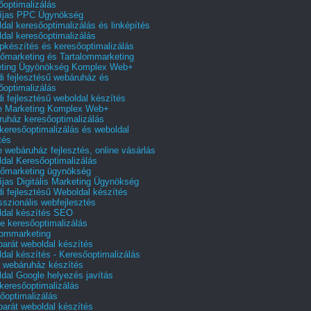
őoptimalizálás
íjas PPC Ügynökség
dal keresőoptimalizálás és linképítés
dal keresőoptimalizálás
pkészítés és keresőoptimalizálás
őmarketing és Tartalommarketing
eting Ügyönökség Komplex Web+
i fejlesztésű webáruház és
őoptimalizálás
i fejlesztésű weboldal készítés
e Marketing Komplex Web+
uház keresőoptimalizálás
 keresőoptimalizálás és weboldal
tés
e webáruház fejlesztés, online vásárlás
dal Keresőoptimalizálás
őmarketing ügynökség
íjas Digitális Marketing Ügynökség
i fejlesztésű Weboldal készítés
sszionális webfejlesztés
dal készítés SEO
e keresőoptimalizálás
lommarketing
barát weboldal készítés
dal készítés - Keresőoptimalizálás
 webáruház készítés
dal Google helyezés javítás
 keresőoptimalizálás
őoptimalizálás
barát weboldal készítés