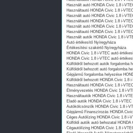
Használt autó‎ HONDA Civic 1.8 i-VT
Használtautó‎ HONDA Civic 1.8 i-VTE
Használt autó‎ HONDA Civic 1.8 i-VT
Használtautó‎ HONDA Civic 1.8 i-VTE
Használt autó‎ HONDA Civic 1.8 i-VT
Használtautó‎ HONDA Civic 1.8 i-VTE
Használt autó‎k HONDA Civic 1.8 i-V
Autó értékesítő Nyíregyháza
Értékesítési szakértő Nyíregyháza
HONDA Civic 1.8 i-VTEC autó értékes
HONDA Civic 1.8 i-VTEC autó értékesí
Külföldről behozott autók forgalomba
Külföldről behozott autó forgalomba 
Gépjármű forgalomba helyezése HOND
Külföldről behozott HONDA Civic 1.8 
Használtautó‎ HONDA Civic 1.8 i-VTE
Élményvezetés HONDA Civic 1.8 i-V
Használtautó‎k HONDA Civic 1.8 i-VT
Eladó autók HONDA Civic 1.8 i-VTEC
Autókölcsönzők HONDA Civic 1.8 i-V
Gépjármű Finanszírozás HONDA Civic
Céges Autólízing HONDA Civic 1.8 i-
Külföldi autók‎ autó behozatal HONDA
Cégautólízing HONDA Civic 1.8 i-VTE