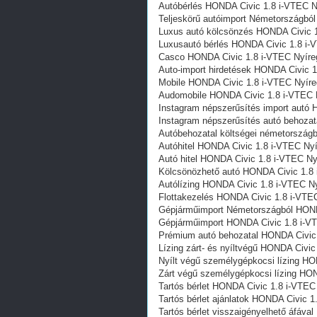
Autóbérlés HONDA Civic 1.8 i-VTEC 
Teljeskörű autóimport Németországbó
Luxus autó kölcsönzés HONDA Civic 
Luxusautó bérlés HONDA Civic 1.8 i-
Casco HONDA Civic 1.8 i-VTEC Nyír
Auto-import hirdetések HONDA Civic 
Mobile HONDA Civic 1.8 i-VTEC Nyír
Audomobile HONDA Civic 1.8 i-VTEC 
Instagram népszerűsítés import autó
Instagram népszerűsítés autó behoza
Autóbehozatal költségei németország
Autóhitel HONDA Civic 1.8 i-VTEC Ny
Autó hitel HONDA Civic 1.8 i-VTEC N
Kölcsönözhető autó HONDA Civic 1.8
Autólízing HONDA Civic 1.8 i-VTEC N
Flottakezelés HONDA Civic 1.8 i-VTE
Gépjárműimport Németországból HOND
Gépjárműimport HONDA Civic 1.8 i-V
Prémium autó behozatal HONDA Civic
Lízing zárt- és nyíltvégű HONDA Civi
Nyílt végű személygépkocsi lízing H
Zárt végű személygépkocsi lízing HO
Tartós bérlet HONDA Civic 1.8 i-VTE
Tartós bérlet ajánlatok HONDA Civic 
Tartós bérlet visszaigényelhető áfáv