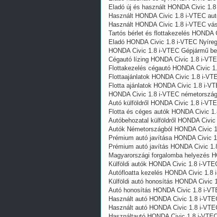
Eladó új és használt HONDA Civic 1.
Használt HONDA Civic 1.8 i-VTEC au
Használt HONDA Civic 1.8 i-VTEC vás
Tartós bérlet és flottakezelés HONDA
Eladó HONDA Civic 1.8 i-VTEC Nyíre
HONDA Civic 1.8 i-VTEC Gépjármű beh
Cégautó lízing HONDA Civic 1.8 i-VT
Flottakezelés cégautó HONDA Civic 1
Flottaajánlatok HONDA Civic 1.8 i-V
Flotta ajánlatok HONDA Civic 1.8 i-V
HONDA Civic 1.8 i-VTEC németország
Autó külföldről HONDA Civic 1.8 i-VT
Flotta és céges autók HONDA Civic 1
Autóbehozatal külföldről HONDA Civic
Autók Németországból‎ HONDA Civic 
Prémium autó javítása HONDA Civic 1
Prémium autó javítás HONDA Civic 1.
Magyarországi forgalomba helyezés 
Külföldi autók‎ HONDA Civic 1.8 i-VT
Autófloatta kezelés HONDA Civic 1.8
Külföldi autó honosítás HONDA Civic 
Autó honosítás HONDA Civic 1.8 i-V
Használt autó‎ HONDA Civic 1.8 i-VT
Használt autó‎ HONDA Civic 1.8 i-VT
Használtautó‎ HONDA Civic 1.8 i-VTE