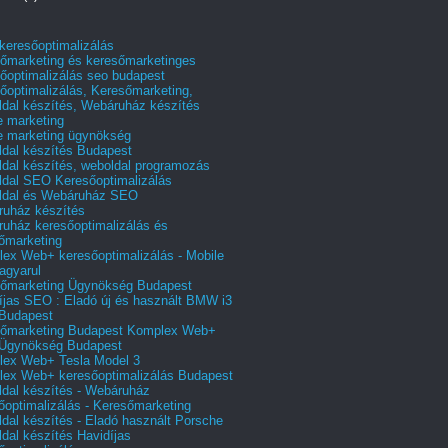
 keresőoptimalizálás
őmarketing és keresőmarketinges
őoptimalizálás seo budapest
őoptimalizálás, Keresőmarketing,
dal készítés, Webáruház készítés
e marketing
e marketing ügynökség
dal készítés Budapest
dal készítés, weboldal programozás
dal SEO Keresőoptimalizálás
ldal és Webáruház SEO
uház készítés
uház keresőoptimalizálás és
őmarketing
ex Web+ keresőoptimalizálás - Mobile
agyarul
őmarketing Ügynökség Budapest
íjas SEO : Eladó új és használt BMW i3
Budapest
őmarketing Budapest Komplex Web+
Ügynökség Budapest
ex Web+ Tesla Model 3
ex Web+ keresőoptimalizálás Budapest
dal készítés - Webáruház
őoptimalizálás - Keresőmarketing
dal készítés - Eladó használt Porsche
dal készítés Havidíjas