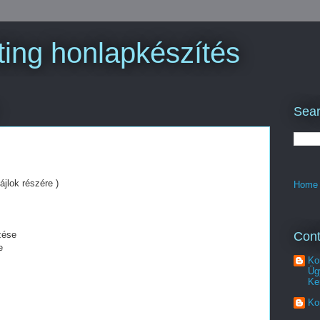
ing honlapkészítés
Sear
ájlok részére )
Home
Cont
zése
e
Ko
Üg
Ke
Ko