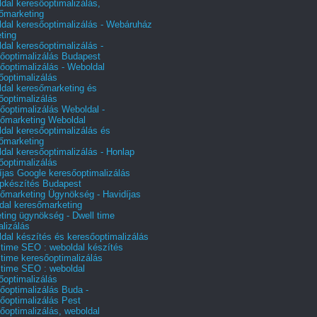
dal keresőoptimalizálás,
őmarketing
dal keresőoptimalizálás - Webáruház
ting
dal keresőoptimalizálás -
őoptimalizálás Budapest
őoptimalizálás - Weboldal
őoptimalizálás
dal keresőmarketing és
őoptimalizálás
őoptimalizálás Weboldal -
őmarketing Weboldal
dal keresőoptimalizálás és
őmarketing
dal keresőoptimalizálás - Honlap
őoptimalizálás
íjas Google keresőoptimalizálás
pkészítés Budapest
őmarketing Ügynökség - Havidíjas
dal keresőmarketing
ting ügynökség - Dwell time
alizálás
dal készítés és keresőoptimalizálás
 time SEO : weboldal készítés
 time keresőoptimalizálás
 time SEO : weboldal
őoptimalizálás
őoptimalizálás Buda -
őoptimalizálás Pest
őoptimalizálás, weboldal