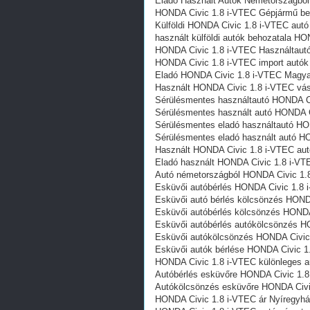
Eladó Használt Autók Németországbó
HONDA Civic 1.8 i-VTEC Gépjármű be
Külföldi HONDA Civic 1.8 i-VTEC autó
használt külföldi autók behozatala H
HONDA Civic 1.8 i-VTEC Használtautó
HONDA Civic 1.8 i-VTEC import autók
Eladó HONDA Civic 1.8 i-VTEC Magya
Használt HONDA Civic 1.8 i-VTEC vás
Sérülésmentes használtautó HONDA Ci
Sérülésmentes használt autó HONDA C
Sérülésmentes eladó használtautó HO
Sérülésmentes eladó használt autó H
Használt HONDA Civic 1.8 i-VTEC au
Eladó használt HONDA Civic 1.8 i-VT
Autó németországból HONDA Civic 1.
Esküvői autóbérlés HONDA Civic 1.8 
Esküvői autó bérlés kölcsönzés HOND
Esküvői autóbérlés kölcsönzés HONDA
Esküvői autóbérlés autókölcsönzés H
Esküvői autókölcsönzés HONDA Civic
Esküvői autók bérlése HONDA Civic 1
HONDA Civic 1.8 i-VTEC különleges a
Autóbérlés esküvőre HONDA Civic 1.
Autókölcsönzés esküvőre HONDA Civi
HONDA Civic 1.8 i-VTEC ár Nyíregyh