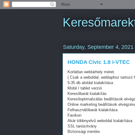
Keresőmarekt
Saturday, September 4, 2021
HONDA Civic 1.8 i-VTEC
Korlátlan webtárhely méret.
( Csak a weboldal, weblaphoz tartozó f
5-35 db aloldal kialakítása
Mobil / tablet verzió
Keresőbarát kialakítás
Keresőoptimalizálás beállítások elvég
Online marketing beállítások elvégzés
Felhasználóbarát kialakítása
Favikon
Akár többnyelvű weboldal kialakítása
SSL tanúsítvány
Biztonsági mentés