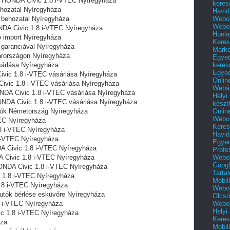
l HONDA Civic 1.8 i-VTEC Nyíregyháza
keres
hozatal Nyíregyháza
Havid
Webol
 behozatal Nyíregyháza
Webol
ONDA Civic 1.8 i-VTEC Nyíregyháza
Honla
 import Nyíregyháza
Keres
 garanciával Nyíregyháza
Mark
rországon‎ Nyíregyháza
Egyed
keres
árlása Nyíregyháza
Egyed
vic 1.8 i-VTEC vásárlása Nyíregyháza
Onlin
ivic 1.8 i-VTEC vásárlása Nyíregyháza
Webár
NDA Civic 1.8 i-VTEC vásárlása Nyíregyháza
Helyi
ONDA Civic 1.8 i-VTEC vásárlása Nyíregyháza
készí
Onlin
tók Németország Nyíregyháza
Webol
EC Nyíregyháza
Keres
8 i-VTEC Nyíregyháza
Havid
i-VTEC Nyíregyháza
Egyed
A Civic 1.8 i-VTEC Nyíregyháza
Profe
Webol
 Civic 1.8 i-VTEC Nyíregyháza
Googl
ONDA Civic 1.8 i-VTEC Nyíregyháza
Tarta
 1.8 i-VTEC Nyíregyháza
Mobil
.8 i-VTEC Nyíregyháza
Webol
utók bérlése esküvőre Nyíregyháza
Olcsó
Webol
8 i-VTEC Nyíregyháza
Helyi
c 1.8 i-VTEC Nyíregyháza
Keres
áza
Mobil