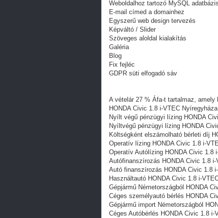
Weboldalhoz tartozó MySQL adatbázi
E-mail címed a domainhez
Egyszerű web design tervezés
Képváltó / Slider
Szöveges aloldal kialakítás
Galéria
Blog
Fix fejléc
GDPR süti elfogadó sáv
A vételár 27 % Áfa-t tartalmaz, amely 
HONDA Civic 1.8 i-VTEC Nyíregyháza
Nyílt végű pénzügyi lízing HONDA Civ
Nyíltvégű pénzügyi lízing HONDA Civi
Költségként elszámolható bérleti díj
Operatív lízing HONDA Civic 1.8 i-V
Operatív Autólízing HONDA Civic 1.8
Autófinanszírozás HONDA Civic 1.8 i
Autó finanszírozás HONDA Civic 1.8 
Használtautó HONDA Civic 1.8 i-VTE
Gépjármű Németországból HONDA Civi
Céges személyautó bérlés HONDA Civ
Gépjármű import Németországból HON
Céges Autóbérlés HONDA Civic 1.8 i