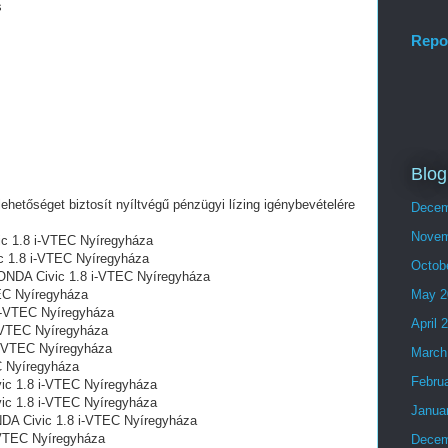
s
Repo
Blog
lehetőséget biztosít nyíltvégű pénzügyi lízing igénybevételére
Decem
Novem
ic 1.8 i-VTEC Nyíregyháza
c 1.8 i-VTEC Nyíregyháza
Octob
 HONDA Civic 1.8 i-VTEC Nyíregyháza
TEC Nyíregyháza
May 2
 i-VTEC Nyíregyháza
April 
-VTEC Nyíregyháza
i-VTEC Nyíregyháza
March
C Nyíregyháza
Febru
c 1.8 i-VTEC Nyíregyháza
ic 1.8 i-VTEC Nyíregyháza
Janua
DA Civic 1.8 i-VTEC Nyíregyháza
-VTEC Nyíregyháza
Decem