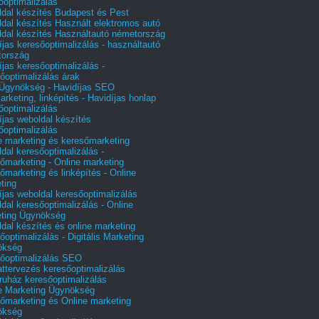
őoptimalizálás
dal készítés Budapest és Pest
dal készítés Használt elektromos autó
dal készítés Használtautó németország
íjas keresőoptimalizálás - használtautó
tország
íjas keresőoptimalizálás -
őoptimalizálás árak
gynökség - Havidíjas SEO
arketing, linképítés - Havidíjas honlap
őoptimalizálás
íjas weboldal készítés
őoptimalizálás
e marketing és keresőmarketing
dal keresőoptimalizálás -
őmarketing - Online marketing
őmarketing és linképítés - Online
ting
íjas weboldal keresőoptimalizálás
dal keresőoptimalizálás - Online
ting Ügynökség
dal készítés és online marketing
őoptimalizálás - Digitális Marketing
ökség
őoptimalizálás SEO
attervezés keresőoptimalizálás
uház keresőoptimalizálás
e Marketing Ügynökség
őmarketing és Online marketing
ökség