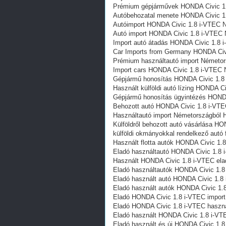
Prémium gépjárművek HONDA Civic 1
Autóbehozatal menete HONDA Civic 1
Autóimport HONDA Civic 1.8 i-VTEC 
Autó import HONDA Civic 1.8 i-VTEC 
Import autó átadás HONDA Civic 1.8 
Car Imports from Germany HONDA Civ
Prémium használtautó import Németo
Import cars HONDA Civic 1.8 i-VTEC 
Gépjármű honosítás HONDA Civic 1.8
Használt külföldi autó lízing HONDA C
Gépjármű honosítás ügyintézés HOND
Behozott autó HONDA Civic 1.8 i-VT
Használtautó import Németországból 
Külföldről behozott autó vásárlása H
külföldi okmányokkal rendelkező aut
Használt flotta autók HONDA Civic 1.
Eladó használtautó HONDA Civic 1.8 
Használt HONDA Civic 1.8 i-VTEC ela
Eladó használtautók HONDA Civic 1.8
Eladó használt autó HONDA Civic 1.8
Eladó használt autók HONDA Civic 1.
Eladó HONDA Civic 1.8 i-VTEC import
Eladó HONDA Civic 1.8 i-VTEC haszná
Eladó használt HONDA Civic 1.8 i-VT
Eladó használt és új HONDA Civic 1.