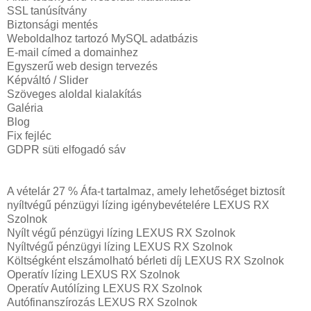
SSL tanúsítvány
Biztonsági mentés
Weboldalhoz tartozó MySQL adatbázis
E-mail címed a domainhez
Egyszerű web design tervezés
Képváltó / Slider
Szöveges aloldal kialakítás
Galéria
Blog
Fix fejléc
GDPR süti elfogadó sáv
A vételár 27 % Áfa-t tartalmaz, amely lehetőséget biztosít
nyíltvégű pénzügyi lízing igénybevételére LEXUS RX
Szolnok
Nyílt végű pénzügyi lízing LEXUS RX Szolnok
Nyíltvégű pénzügyi lízing LEXUS RX Szolnok
Költségként elszámolható bérleti díj LEXUS RX Szolnok
Operatív lízing LEXUS RX Szolnok
Operatív Autólízing LEXUS RX Szolnok
Autófinanszírozás LEXUS RX Szolnok