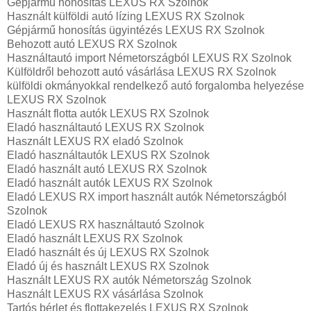
Gépjármű honosítás LEXUS RX Szolnok
Használt külföldi autó lízing LEXUS RX Szolnok
Gépjármű honosítás ügyintézés LEXUS RX Szolnok
Behozott autó LEXUS RX Szolnok
Használtautó import Németországból LEXUS RX Szolnok
Külföldről behozott autó vásárlása LEXUS RX Szolnok
külföldi okmányokkal rendelkező autó forgalomba helyezése
LEXUS RX Szolnok
Használt flotta autók LEXUS RX Szolnok
Eladó használtautó LEXUS RX Szolnok
Használt LEXUS RX eladó Szolnok
Eladó használtautók LEXUS RX Szolnok
Eladó használt autó LEXUS RX Szolnok
Eladó használt autók LEXUS RX Szolnok
Eladó LEXUS RX import használt autók Németországból
Szolnok
Eladó LEXUS RX használtautó Szolnok
Eladó használt LEXUS RX Szolnok
Eladó használt és új LEXUS RX Szolnok
Eladó új és használt LEXUS RX Szolnok
Használt LEXUS RX autók Németország Szolnok
Használt LEXUS RX vásárlása Szolnok
Tartós bérlet és flottakezelés LEXUS RX Szolnok