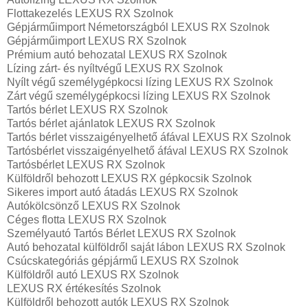
Flottakezelés LEXUS RX Szolnok
Gépjárműimport Németországból LEXUS RX Szolnok
Gépjárműimport LEXUS RX Szolnok
Prémium autó behozatal LEXUS RX Szolnok
Lízing zárt- és nyíltvégű LEXUS RX Szolnok
Nyílt végű személygépkocsi lízing LEXUS RX Szolnok
Zárt végű személygépkocsi lízing LEXUS RX Szolnok
Tartós bérlet LEXUS RX Szolnok
Tartós bérlet ajánlatok LEXUS RX Szolnok
Tartós bérlet visszaigényelhető áfával LEXUS RX Szolnok
Tartósbérlet visszaigényelhető áfával LEXUS RX Szolnok
Tartósbérlet LEXUS RX Szolnok
Külföldről behozott LEXUS RX gépkocsik Szolnok
Sikeres import autó átadás LEXUS RX Szolnok
Autókölcsönző LEXUS RX Szolnok
Céges flotta LEXUS RX Szolnok
Személyautó Tartós Bérlet LEXUS RX Szolnok
Autó behozatal külföldről saját lábon LEXUS RX Szolnok
Csúcskategóriás gépjármű LEXUS RX Szolnok
Külföldről autó LEXUS RX Szolnok
LEXUS RX értékesítés Szolnok
Külföldről behozott autók LEXUS RX Szolnok