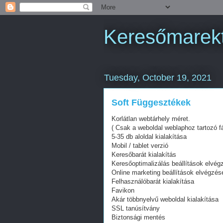
Keresőmarekt
Tuesday, October 19, 2021
Soft Függesztékek
Korlátlan webtárhely méret.
( Csak a weboldal weblaphoz tartozó fá
5-35 db aloldal kialakítása
Mobil / tablet verzió
Keresőbarát kialakítás
Keresőoptimalizálás beállítások elvég
Online marketing beállítások elvégzés
Felhasználóbarát kialakítása
Favikon
Akár többnyelvű weboldal kialakítása
SSL tanúsítvány
Biztonsági mentés