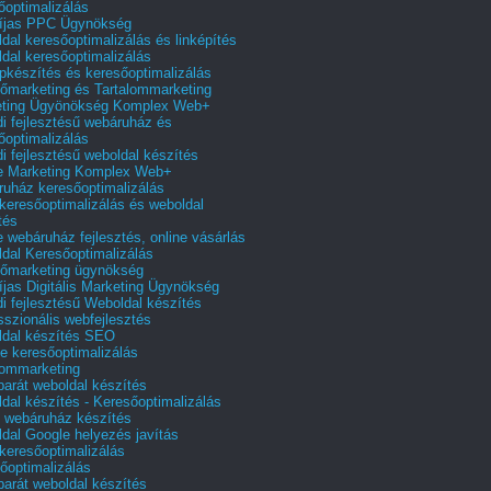
őoptimalizálás
íjas PPC Ügynökség
dal keresőoptimalizálás és linképítés
dal keresőoptimalizálás
pkészítés és keresőoptimalizálás
őmarketing és Tartalommarketing
eting Ügyönökség Komplex Web+
i fejlesztésű webáruház és
őoptimalizálás
i fejlesztésű weboldal készítés
e Marketing Komplex Web+
uház keresőoptimalizálás
 keresőoptimalizálás és weboldal
tés
e webáruház fejlesztés, online vásárlás
dal Keresőoptimalizálás
őmarketing ügynökség
íjas Digitális Marketing Ügynökség
i fejlesztésű Weboldal készítés
sszionális webfejlesztés
dal készítés SEO
e keresőoptimalizálás
lommarketing
barát weboldal készítés
dal készítés - Keresőoptimalizálás
 webáruház készítés
dal Google helyezés javítás
 keresőoptimalizálás
őoptimalizálás
barát weboldal készítés