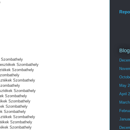
s
Repo
Blog
k Szombathely
Decem
ggesztékek Szombathely
Novem
sztékek Szombathely
Szombathely
Octob
esztékek Szombathely
Szombathely
May 2
esztékek Szombathely
April 
kek Szombathely
tékek Szombathely
March
ékek Szombathely
Febru
kek Szombathely
sztékek Szombathely
Janua
ztékek Szombathely
ztékek Szombathely
Decem