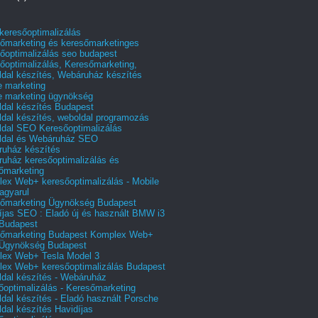
 keresőoptimalizálás
őmarketing és keresőmarketinges
őoptimalizálás seo budapest
őoptimalizálás, Keresőmarketing,
dal készítés, Webáruház készítés
e marketing
e marketing ügynökség
dal készítés Budapest
dal készítés, weboldal programozás
dal SEO Keresőoptimalizálás
ldal és Webáruház SEO
uház készítés
uház keresőoptimalizálás és
őmarketing
ex Web+ keresőoptimalizálás - Mobile
agyarul
őmarketing Ügynökség Budapest
íjas SEO : Eladó új és használt BMW i3
Budapest
őmarketing Budapest Komplex Web+
Ügynökség Budapest
ex Web+ Tesla Model 3
ex Web+ keresőoptimalizálás Budapest
dal készítés - Webáruház
őoptimalizálás - Keresőmarketing
dal készítés - Eladó használt Porsche
dal készítés Havidíjas