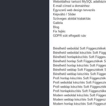
Weboldalhoz tartozó MySQL adatbázi
E-mail címed a domainhez
Egyszerű web design tervezés
Képváltó / Slider
Szöveges aloldal kialakítás
Galéria
Blog
Fix fejléc
GDPR süti elfogadó sáv
Bérelhető weboldal Soft Függesztéke
Bérelhető weboldal‎ készítés Soft Fü
Bérelhető honlapkészítés Soft Függe
Bérelhető honlap Soft Függesztékek 
Bérelhető honlap készítés Soft Függ
Bérelhető weblap Soft Függesztékek 
Bérelhető weblap készítés Soft Függ
Profi honlap készítés Soft Függeszté
Profi weboldal készítés Soft Függesz
Profi weblap készítés Soft Függeszt
Profi honlapkészítés Soft Függeszté
Modern weboldal készítés Soft Függe
Modern weblap készítés Soft Függes
Modern honlap készítés Soft Függes