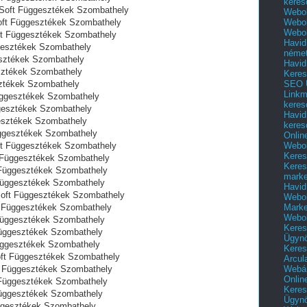
keres
l Soft Függesztékek Szombathely
Webol
Webol
Soft Függesztékek Szombathely
Webol
oft Függesztékek Szombathely
Havid
gesztékek Szombathely
néme
esztékek Szombathely
Havid
sztékek Szombathely
Keres
SEO Ü
sztékek Szombathely
Linkm
üggesztékek Szombathely
keres
gesztékek Szombathely
Havid
esztékek Szombathely
keres
üggesztékek Szombathely
Onlin
Webol
oft Függesztékek Szombathely
Keres
t Függesztékek Szombathely
Keres
t Függesztékek Szombathely
marke
 Függesztékek Szombathely
Havid
Soft Függesztékek Szombathely
Webol
Marke
ft Függesztékek Szombathely
Webol
 Függesztékek Szombathely
Keres
 Függesztékek Szombathely
Ügyn
Függesztékek Szombathely
Keres
Soft Függesztékek Szombathely
Arcul
Webár
ft Függesztékek Szombathely
Onlin
t Függesztékek Szombathely
Keres
 Függesztékek Szombathely
Ügyn
üggesztékek Szombathely