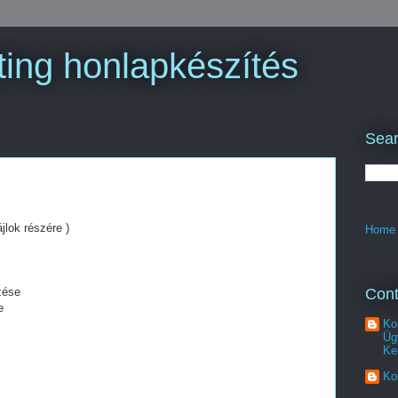
ing honlapkészítés
Sear
jlok részére )
Home
Cont
zése
e
Ko
Üg
Ke
Ko