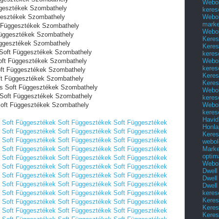
Webol
üggesztékek Szombathely
keres
Webol
ggesztékek Szombathely
marke
ft Függesztékek Szombathely
Webol
 Függesztékek Szombathely
Keres
Függesztékek Szombathely
Keres
s Soft Függesztékek Szombathely
keres
Webol
Soft Függesztékek Szombathely
keres
Soft Függesztékek Szombathely
Keres
oft Függesztékek Szombathely
Keres
és Soft Függesztékek Szombathely
Webol
 Soft Függesztékek Szombathely
keres
Webol
 Soft Függesztékek Szombathely
keres
Havid
Soft Függesztékek
Soft Függesztékek
Soft Függesztékek
Honla
Soft Függesztékek
Soft Függesztékek
Soft Függesztékek
Keres
Soft Függesztékek
Soft Függesztékek
Soft Függesztékek
webol
Marke
Soft Függesztékek
Soft Függesztékek
Soft Függesztékek
optim
Soft Függesztékek
Soft Függesztékek
Soft Függesztékek
Webol
Soft Függesztékek
Soft Függesztékek
Soft Függesztékek
Dwell
Soft Függesztékek
Soft Függesztékek
Soft Függesztékek
Dwell
Soft Függesztékek
Soft Függesztékek
Soft Függesztékek
Dwell
keres
Soft Függesztékek
Soft Függesztékek
Soft Függesztékek
Keres
Soft Függesztékek
Soft Függesztékek
Soft Függesztékek
Keres
Soft Függesztékek
Soft Függesztékek
Soft Függesztékek
Keres