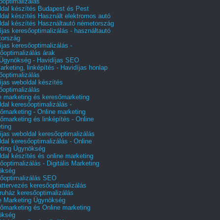
őoptimalizálás
dal készítés Budapest és Pest
dal készítés Használt elektromos autó
dal készítés Használtautó németország
íjas keresőoptimalizálás - használtautó
tország
íjas keresőoptimalizálás -
őoptimalizálás árak
gynökség - Havidíjas SEO
arketing, linképítés - Havidíjas honlap
őoptimalizálás
íjas weboldal készítés
őoptimalizálás
e marketing és keresőmarketing
dal keresőoptimalizálás -
őmarketing - Online marketing
őmarketing és linképítés - Online
ting
íjas weboldal keresőoptimalizálás
dal keresőoptimalizálás - Online
ting Ügynökség
dal készítés és online marketing
őoptimalizálás - Digitális Marketing
ökség
őoptimalizálás SEO
attervezés keresőoptimalizálás
uház keresőoptimalizálás
e Marketing Ügynökség
őmarketing és Online marketing
ökség