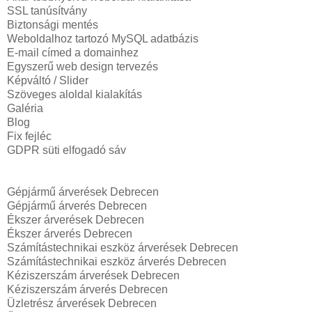
SSL tanúsítvány
Biztonsági mentés
Weboldalhoz tartozó MySQL adatbázis
E-mail címed a domainhez
Egyszerű web design tervezés
Képváltó / Slider
Szöveges aloldal kialakítás
Galéria
Blog
Fix fejléc
GDPR süti elfogadó sáv
Gépjármű árverések Debrecen
Gépjármű árverés Debrecen
Ékszer árverések Debrecen
Ékszer árverés Debrecen
Számítástechnikai eszköz árverések Debrecen
Számítástechnikai eszköz árverés Debrecen
Kéziszerszám árverések Debrecen
Kéziszerszám árverés Debrecen
Üzletrész árverések Debrecen