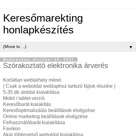
Keresőmarekting
honlapkészítés
▼
Wednesday, October 20, 2021
Szórakoztató elektronika árverés
Korlátlan webtárhely méret.
( Csak a weboldal weblaphoz tartozó fájlok részére )
5-35 db aloldal kialakítása
Mobil / tablet verzió
Keresőbarát kialakítás
Keresőoptimalizálás beállítások elvégzése
Online marketing beállítások elvégzése
Felhasználóbarát kialakítása
Favikon
Akár többnyelvű weboldal kialakítása