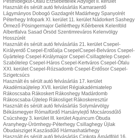
Pesthidegkút-Ófalu Erzsébettelek Adyliget II. kerület
Használt és sérült autó felvásárlás Kamaraerdő
Lágymányos Dobogó Gazdagrét Madárhegy Spanyolrét
Péterhegy Infopark XI. kerület 11. kerület Nádorkert Sashegy
Őrmező Pösingermajor Gellérthegy Kőérberek Kelenföld
Albertfalva Sasad Örsöd Szentimreváros Kelenvölgy
Hosszúrét
Használt és sérült autó felvásárlás 21. kerület Csepel-
Királyerdő Csepel-Erdőalja CsepelCsepel-Belváros Csepel-
Gyártelep Csepel-Királymajor Csepel-Csillagtelep Csepel-
Szabótelep Csepel-Háros Csepel-Kertváros Csepel-Ófalu
XXI. kerület Csepel-Rózsadomb Csepel-Erdősor Csepel-
Szigetcsúcs
Használt és sérült autó felvásárlás 17. kerület
Akadémiaújtelep XVII. kerület Régiakadémiatelep
Rákoscsaba Rákoskert Rákoshegy Madárdomb
Rákoscsaba-Újtelep Rákosliget Rákoskeresztúr
Használt és sérült autó felvásárlás Solymárvölgy
Békásmegyer Rómaifürdő Harsánylejtő Mocsárosdűlő
Csúcshegy 3. kerület III. kerület Aquincum Óbuda
Aranyhegy-Ürömhegy-Péterhegy Csillaghegy Újlak
Óbudaisziget Kaszásdűlő Hármashatárhegy
Használt és sérült autó felvásárlás Cinkota Árpádföld 16.