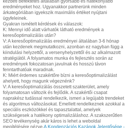
kezdeti befektetés általában gyorsabb és hatékonyabb
eredményeket hoz. Ugyanakkor partnerünk minden
árkategóriában igyekszik maximális értéket nyújtani
ügyfeleinek.
Gyakran ismételt kérdések és válaszok:
K: Mennyi idő alatt várhatók látható eredmények a
keresőoptimalizálás után?
V: A keresőoptimalizálás eredményei általában 3-6 hónap
után kezdenek megmutatkozni, azonban ez nagyban függ a
kiindulási helyzettől, a versenyhelyzettől és az alkalmazott
stratégiától. A folyamatos munka és fejlesztés során az
eredmények fokozatosan javulnak és hosszú távon
fenntarthatóak maradnak.
K: Miért érdemes szakértőre bízni a keresőoptimalizálást
ahelyett, hogy magunk végeznénk?
V: A keresőoptimalizálás összetett szakterület, amely
folyamatosan változik és fejlődik. A szakértői csapat
naprakész tudással rendelkezik, ismeri a legújabb trendeket
és algoritmus változásokat. Emellett rendelkeznek azokkal a
speciális eszközökkel és tapasztalattal, amelyek
szükségesek a hatékony optimalizáláshoz. A szakszerűtlen
SEO tevékenység akár káros is lehet a weboldal
megítélésére nézve.
A Kondenzációs Kazánok Jelentősége -