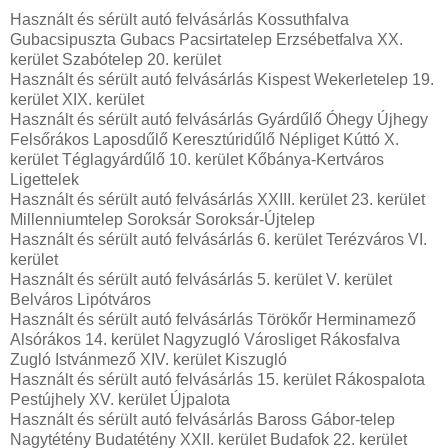
Használt és sérült autó felvásárlás Kossuthfalva
Gubacsipuszta Gubacs Pacsirtatelep Erzsébetfalva XX.
kerület Szabótelep 20. kerület
Használt és sérült autó felvásárlás Kispest Wekerletelep 19.
kerület XIX. kerület
Használt és sérült autó felvásárlás Gyárdűlő Óhegy Újhegy
Felsőrákos Laposdűlő Keresztúridűlő Népliget Kúttó X.
kerület Téglagyárdűlő 10. kerület Kőbánya-Kertváros
Ligettelek
Használt és sérült autó felvásárlás XXIII. kerület 23. kerület
Millenniumtelep Soroksár Soroksár-Újtelep
Használt és sérült autó felvásárlás 6. kerület Terézváros VI.
kerület
Használt és sérült autó felvásárlás 5. kerület V. kerület
Belváros Lipótváros
Használt és sérült autó felvásárlás Törökőr Herminamező
Alsórákos 14. kerület Nagyzugló Városliget Rákosfalva
Zugló Istvánmező XIV. kerület Kiszugló
Használt és sérült autó felvásárlás 15. kerület Rákospalota
Pestújhely XV. kerület Újpalota
Használt és sérült autó felvásárlás Baross Gábor-telep
Nagytétény Budatétény XXII. kerület Budafok 22. kerület