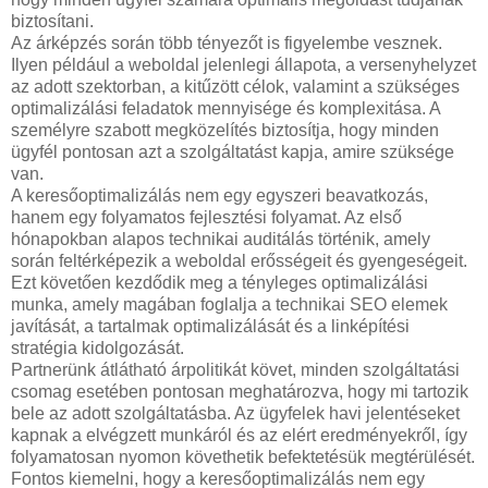
biztosítani.
Az árképzés során több tényezőt is figyelembe vesznek.
Ilyen például a weboldal jelenlegi állapota, a versenyhelyzet
az adott szektorban, a kitűzött célok, valamint a szükséges
optimalizálási feladatok mennyisége és komplexitása. A
személyre szabott megközelítés biztosítja, hogy minden
ügyfél pontosan azt a szolgáltatást kapja, amire szüksége
van.
A keresőoptimalizálás nem egy egyszeri beavatkozás,
hanem egy folyamatos fejlesztési folyamat. Az első
hónapokban alapos technikai auditálás történik, amely
során feltérképezik a weboldal erősségeit és gyengeségeit.
Ezt követően kezdődik meg a tényleges optimalizálási
munka, amely magában foglalja a technikai SEO elemek
javítását, a tartalmak optimalizálását és a linképítési
stratégia kidolgozását.
Partnerünk átlátható árpolitikát követ, minden szolgáltatási
csomag esetében pontosan meghatározva, hogy mi tartozik
bele az adott szolgáltatásba. Az ügyfelek havi jelentéseket
kapnak a elvégzett munkáról és az elért eredményekről, így
folyamatosan nyomon követhetik befektetésük megtérülését.
Fontos kiemelni, hogy a keresőoptimalizálás nem egy