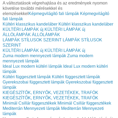
A változtatások végrehajtása és az eredmények nyomon
követése további mérésekkel és
elemzésekkel
Képmegvilágító fali lámpák
Képmegvilágító
fali lámpák
Kültéri klasszikus kandeláber
Kültéri klasszikus kandeláber
KÜLTÉRI LÁMPÁK új
KÜLTÉRI LÁMPÁK új
ÁLLÓLÁMPÁK
ÁLLÓLÁMPÁK
LÁMPÁK STÍLUSOK SZERINT
LÁMPÁK STÍLUSOK
SZERINT
KÜLTÉRI LÁMPÁK új
KÜLTÉRI LÁMPÁK új
Zuma modern mennyezeti lámpák
Zuma modern
mennyezeti lámpák
Ideal Lux modern kültéri lámpák
Ideal Lux modern kültéri
lámpák
Kültéri függesztett lámpák
Kültéri függesztett lámpák
Gyerekszobai függesztett lámpák
Gyerekszobai függesztett
lámpák
KIEGÉSZÍTŐK, ERNYŐK, VEZETÉKEK, TRAFÓK
KIEGÉSZÍTŐK, ERNYŐK, VEZETÉKEK, TRAFÓK
Minimál Csillár függesztékek
Minimál Csillár függesztékek
Mediterrán Mennyezeti lámpák
Mediterrán Mennyezeti
lámpák