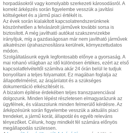
horpadásokról vagy komolyabb szerkezeti károsodásról. A
korrekt árképzés során figyelembe vesszük a javítási
költségeket és a jármű piaci értékét is.
Az évek során kialakított kapcsolatrendszerünknek
köszönhetően a felvásárolt járművek további sorsa is
biztosított. A még javítható autókat szakszervizekbe
irányítjuk, míg a gazdaságosan már nem javítható járművek
alkatrészei újrahasznosításra kerülnek, környezettudatos
módon.
Szolgáltatásunk egyik legfontosabb előnye a gyorsaság. A
mai rohanó világban az idő különösen értékes, ezért az első
kapcsolatfelvételtől számítva akár 24 órán belül le tudjuk
bonyolítani a teljes folyamatot. Ez magában foglalja az
állapotfelmérést, az árajánlatot és a szükséges
dokumentáció elkészítését is.
A bizalom építése érdekében teljes transzparenciával
dolgozunk. Minden lépést részletesen elmagyarázunk az
ügyfélnek, és válaszolunk minden felmerülő kérdésre. Az
árképzésünk során figyelembe vesszük a aktuális piaci
trendeket, a jármű korát, állapotát és egyéb releváns
tényezőket. Célunk, hogy mindkét fél számára előnyös
megállapodás szülessen.