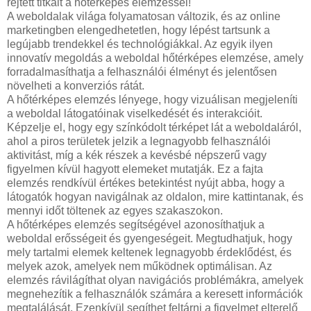
rejtett titkait a hőtérképes elemzéssel!
A weboldalak világa folyamatosan változik, és az online
marketingben elengedhetetlen, hogy lépést tartsunk a
legújabb trendekkel és technológiákkal. Az egyik ilyen
innovatív megoldás a weboldal hőtérképes elemzése, amely
forradalmasíthatja a felhasználói élményt és jelentősen
növelheti a konverziós rátát.
A hőtérképes elemzés lényege, hogy vizuálisan megjeleníti
a weboldal látogatóinak viselkedését és interakcióit.
Képzelje el, hogy egy színkódolt térképet lát a weboldaláról,
ahol a piros területek jelzik a legnagyobb felhasználói
aktivitást, míg a kék részek a kevésbé népszerű vagy
figyelmen kívül hagyott elemeket mutatják. Ez a fajta
elemzés rendkívül értékes betekintést nyújt abba, hogy a
látogatók hogyan navigálnak az oldalon, mire kattintanak, és
mennyi időt töltenek az egyes szakaszokon.
A hőtérképes elemzés segítségével azonosíthatjuk a
weboldal erősségeit és gyengeségeit. Megtudhatjuk, hogy
mely tartalmi elemek keltenek legnagyobb érdeklődést, és
melyek azok, amelyek nem működnek optimálisan. Az
elemzés rávilágíthat olyan navigációs problémákra, amelyek
megnehezítik a felhasználók számára a keresett információk
megtalálását. Ezenkívül segíthet feltárni a figyelmet elterelő