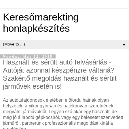
Keresőmarekting
honlapkészítés
▼
Monday, May 12, 2025
Használt és sérült autó felvásárlás -
Autóját azonnal készpénzre váltaná?
Szakértő megoldás használt és sérült
járművek esetén is!
Az autótulajdonosok életében előfordulhatnak olyan
helyzetek, amikor gyorsan és hatékonyan szeretnének
megválni járművüktől. Legyen szó akár egy használt, de
még jó állapotú gépkocsiról, vagy egy balesetet szenvedett
járműről, partnerünk professzionális megoldást kínál a
problémára.