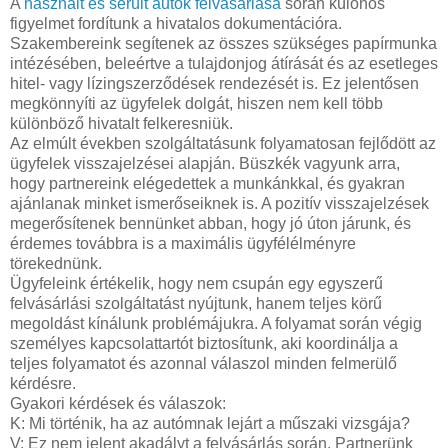
A
használt és sérült autók felvásárlása
során különös
figyelmet fordítunk a hivatalos dokumentációra.
Szakembereink segítenek az összes szükséges papírmunka
intézésében, beleértve a tulajdonjog átírását és az esetleges
hitel- vagy lízingszerződések rendezését is. Ez jelentősen
megkönnyíti az ügyfelek dolgát, hiszen nem kell több
különböző hivatalt felkeresniük.
Az elmúlt években szolgáltatásunk folyamatosan fejlődött az
ügyfelek visszajelzései alapján. Büszkék vagyunk arra,
hogy partnereink elégedettek a munkánkkal, és gyakran
ajánlanak minket ismerőseiknek is. A pozitív visszajelzések
megerősítenek bennünket abban, hogy jó úton járunk, és
érdemes továbbra is a maximális ügyfélélményre
törekednünk.
Ügyfeleink értékelik, hogy nem csupán egy egyszerű
felvásárlási szolgáltatást nyújtunk, hanem teljes körű
megoldást kínálunk problémájukra. A folyamat során végig
személyes kapcsolattartót biztosítunk, aki koordinálja a
teljes folyamatot és azonnal válaszol minden felmerülő
kérdésre.
Gyakori kérdések és válaszok:
K: Mi történik, ha az autómnak lejárt a műszaki vizsgája?
V: Ez nem jelent akadályt a felvásárlás során. Partnerünk