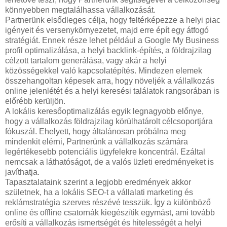
könnyebben megtalálhassa vállalkozását.
Partnerünk elsődleges célja, hogy feltérképezze a helyi piac
igényeit és versenykörnyezetet, majd erre épít egy átfogó
stratégiát. Ennek része lehet például a Google My Business
profil optimalizálása, a helyi backlink-építés, a földrajzilag
célzott tartalom generálása, vagy akár a helyi
közösségekkel való kapcsolatépítés. Mindezen elemek
összehangoltan képesek arra, hogy növeljék a vállalkozás
online jelenlétét és a helyi keresési találatok rangsorában is
előrébb kerüljön.
A lokális keresőoptimalizálás egyik legnagyobb előnye,
hogy a vállalkozás földrajzilag körülhatárolt célcsoportjára
fókuszál. Ehelyett, hogy általánosan próbálna meg
mindenkit elérni, Partnerünk a vállalkozás számára
legértékesebb potenciális ügyfelekre koncentrál. Ezáltal
nemcsak a láthatóságot, de a valós üzleti eredményeket is
javíthatja.
Tapasztalataink szerint a legjobb eredmények akkor
születnek, ha a lokális SEO-t a vállalati marketing és
reklámstratégia szerves részévé tesszük. Így a különböző
online és offline csatornák kiegészítik egymást, ami tovább
erősíti a vállalkozás ismertségét és hitelességét a helyi