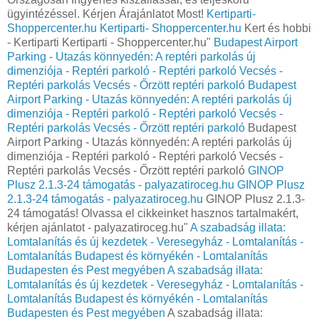
ügyintézéssel. Kérjen Árajánlatot Most!
Kertiparti-
Shoppercenter.hu
Kertiparti- Shoppercenter.hu
Kert és hobbi
- Kertiparti Kertiparti - Shoppercenter.hu"
Budapest Airport
Parking - Utazás könnyedén: A reptéri parkolás új
dimenziója - Reptéri parkoló - Reptéri parkoló Vecsés -
Reptéri parkolás Vecsés - Őrzött reptéri parkoló
Budapest
Airport Parking - Utazás könnyedén: A reptéri parkolás új
dimenziója - Reptéri parkoló - Reptéri parkoló Vecsés -
Reptéri parkolás Vecsés - Őrzött reptéri parkoló
Budapest
Airport Parking - Utazás könnyedén: A reptéri parkolás új
dimenziója - Reptéri parkoló - Reptéri parkoló Vecsés -
Reptéri parkolás Vecsés - Őrzött reptéri parkoló
GINOP
Plusz 2.1.3-24 támogatás - palyazatiroceg.hu
GINOP Plusz
2.1.3-24 támogatás - palyazatiroceg.hu
GINOP Plusz 2.1.3-
24 támogatás! Olvassa el cikkeinket hasznos tartalmakért,
kérjen ajánlatot - palyazatiroceg.hu"
A szabadság illata:
Lomtalanítás és új kezdetek - Veresegyház - Lomtalanítás -
Lomtalanítás Budapest és környékén - Lomtalanítás
Budapesten és Pest megyében
A szabadság illata:
Lomtalanítás és új kezdetek - Veresegyház - Lomtalanítás -
Lomtalanítás Budapest és környékén - Lomtalanítás
Budapesten és Pest megyében
A szabadság illata: