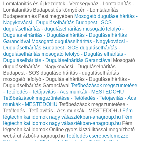
Lomtalanítás és új kezdetek - Veresegyház - Lomtalanítás -
Lomtalanítás Budapest és környékén - Lomtalanítás
Budapesten és Pest megyében
Mosogató duguláselhárítás -
Nagykovácsi - Duguláselhárítás Budapest - SOS
duguláselhárítás - duguláselhárítás mosogató lefolyó -
Dugulás elhárítás - Duguláselhárítás - Duguláselhárítás
Garanciával
Mosogató duguláselhárítás - Nagykovácsi -
Duguláselhárítás Budapest - SOS duguláselhárítás -
duguláselhárítás mosogató lefolyó - Dugulás elhárítás -
Duguláselhárítás - Duguláselhárítás Garanciával
Mosogató
duguláselhárítás - Nagykovácsi - Duguláselhárítás
Budapest - SOS duguláselhárítás - duguláselhárítás
mosogató lefolyó - Dugulás elhárítás - Duguláselhárítás -
Duguláselhárítás Garanciával
Tetőbeázások megszüntetése
- Tetőfedés - Tetőjavítás - Ács munkák - MESTEDOHU
Tetőbeázások megszüntetése - Tetőfedés - Tetőjavítás - Ács
munkák - MESTEDOHU
Tetőbeázások megszüntetése -
Tetőfedés - Tetőjavítás - Ács munkák - MESTEDOHU
Fém
légtechnikai idomok nagy választékban-ahagroup.hu
Fém
légtechnikai idomok nagy választékban-ahagroup.hu
Fém
légtechnikai idomok Online gyors kiszállítással megbízható
webáruházból-ahagroup.hu
Tetőfedés cserepeslemezzel