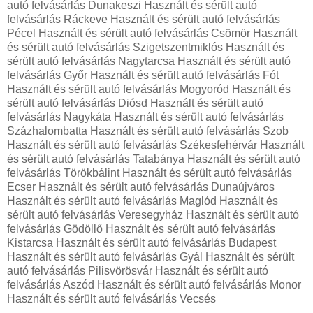
autó felvásárlás Dunakeszi Használt és sérült autó
felvásárlás Ráckeve Használt és sérült autó felvásárlás
Pécel Használt és sérült autó felvásárlás Csömör Használt
és sérült autó felvásárlás Szigetszentmiklós Használt és
sérült autó felvásárlás Nagytarcsa Használt és sérült autó
felvásárlás Győr Használt és sérült autó felvásárlás Fót
Használt és sérült autó felvásárlás Mogyoród Használt és
sérült autó felvásárlás Diósd Használt és sérült autó
felvásárlás Nagykáta Használt és sérült autó felvásárlás
Százhalombatta Használt és sérült autó felvásárlás Szob
Használt és sérült autó felvásárlás Székesfehérvár Használt
és sérült autó felvásárlás Tatabánya Használt és sérült autó
felvásárlás Törökbálint Használt és sérült autó felvásárlás
Ecser Használt és sérült autó felvásárlás Dunaújváros
Használt és sérült autó felvásárlás Maglód Használt és
sérült autó felvásárlás Veresegyház Használt és sérült autó
felvásárlás Gödöllő Használt és sérült autó felvásárlás
Kistarcsa Használt és sérült autó felvásárlás Budapest
Használt és sérült autó felvásárlás Gyál Használt és sérült
autó felvásárlás Pilisvörösvár Használt és sérült autó
felvásárlás Aszód Használt és sérült autó felvásárlás Monor
Használt és sérült autó felvásárlás Vecsés