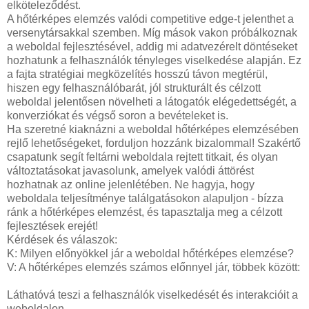
elköteleződést.
A hőtérképes elemzés valódi competitive edge-t jelenthet a
versenytársakkal szemben. Míg mások vakon próbálkoznak
a weboldal fejlesztésével, addig mi adatvezérelt döntéseket
hozhatunk a felhasználók tényleges viselkedése alapján. Ez
a fajta stratégiai megközelítés hosszú távon megtérül,
hiszen egy felhasználóbarát, jól strukturált és célzott
weboldal jelentősen növelheti a látogatók elégedettségét, a
konverziókat és végső soron a bevételeket is.
Ha szeretné kiaknázni a weboldal hőtérképes elemzésében
rejlő lehetőségeket, forduljon hozzánk bizalommal! Szakértő
csapatunk segít feltárni weboldala rejtett titkait, és olyan
változtatásokat javasolunk, amelyek valódi áttörést
hozhatnak az online jelenlétében. Ne hagyja, hogy
weboldala teljesítménye találgatásokon alapuljon - bízza
ránk a hőtérképes elemzést, és tapasztalja meg a célzott
fejlesztések erejét!
Kérdések és válaszok:
K: Milyen előnyökkel jár a weboldal hőtérképes elemzése?
V: A hőtérképes elemzés számos előnnyel jár, többek között:
Láthatóvá teszi a felhasználók viselkedését és interakcióit a
weboldalon