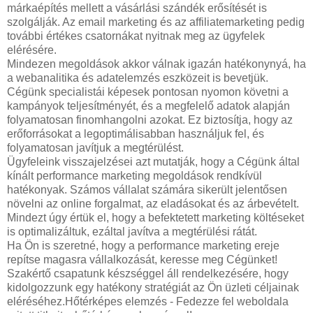
márkaépítés mellett a vásárlási szándék erősítését is
szolgálják. Az email marketing és az affiliatemarketing pedig
további értékes csatornákat nyitnak meg az ügyfelek
elérésére.
Mindezen megoldások akkor válnak igazán hatékonynyá, ha
a webanalitika és adatelemzés eszközeit is bevetjük.
Cégünk specialistái képesek pontosan nyomon követni a
kampányok teljesítményét, és a megfelelő adatok alapján
folyamatosan finomhangolni azokat. Ez biztosítja, hogy az
erőforrásokat a legoptimálisabban használjuk fel, és
folyamatosan javítjuk a megtérülést.
Ügyfeleink visszajelzései azt mutatják, hogy a Cégünk által
kínált performance marketing megoldások rendkívül
hatékonyak. Számos vállalat számára sikerült jelentősen
növelni az online forgalmat, az eladásokat és az árbevételt.
Mindezt úgy értük el, hogy a befektetett marketing költéseket
is optimalizáltuk, ezáltal javítva a megtérülési rátát.
Ha Ön is szeretné, hogy a performance marketing ereje
repítse magasra vállalkozását, keresse meg Cégünket!
Szakértő csapatunk készséggel áll rendelkezésére, hogy
kidolgozzunk egy hatékony stratégiát az Ön üzleti céljainak
eléréséhez.Hőtérképes elemzés - Fedezze fel weboldala