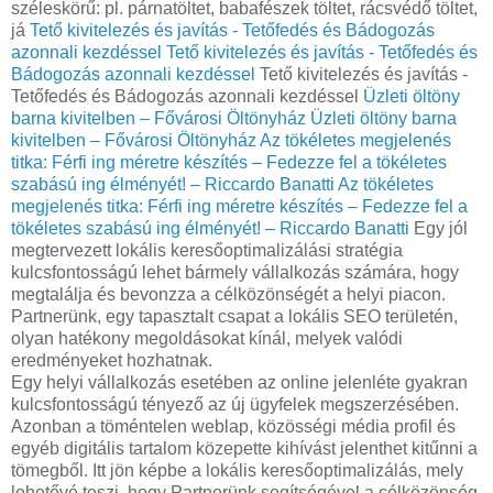
széleskörű: pl. párnatöltet, babafészek töltet, rácsvédő töltet,
já
Tető kivitelezés és javítás - Tetőfedés és Bádogozás
azonnali kezdéssel
Tető kivitelezés és javítás - Tetőfedés és
Bádogozás azonnali kezdéssel
Tető kivitelezés és javítás -
Tetőfedés és Bádogozás azonnali kezdéssel
Üzleti öltöny
barna kivitelben – Fővárosi Öltönyház
Üzleti öltöny barna
kivitelben – Fővárosi Öltönyház
Az tökéletes megjelenés
titka: Férfi ing méretre készítés – Fedezze fel a tökéletes
szabású ing élményét! – Riccardo Banatti
Az tökéletes
megjelenés titka: Férfi ing méretre készítés – Fedezze fel a
tökéletes szabású ing élményét! – Riccardo Banatti
Egy jól
megtervezett lokális keresőoptimalizálási stratégia
kulcsfontosságú lehet bármely vállalkozás számára, hogy
megtalálja és bevonzza a célközönségét a helyi piacon.
Partnerünk, egy tapasztalt csapat a lokális SEO területén,
olyan hatékony megoldásokat kínál, melyek valódi
eredményeket hozhatnak.
Egy helyi vállalkozás esetében az online jelenléte gyakran
kulcsfontosságú tényező az új ügyfelek megszerzésében.
Azonban a töméntelen weblap, közösségi média profil és
egyéb digitális tartalom közepette kihívást jelenthet kitűnni a
tömegből. Itt jön képbe a lokális keresőoptimalizálás, mely
lehetővé teszi, hogy Partnerünk segítségével a célközönség