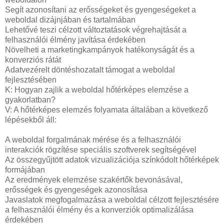
Segít azonosítani az erősségeket és gyengeségeket a
weboldal dizájnjában és tartalmában
Lehetővé teszi célzott változtatások végrehajtását a
felhasználói élmény javítása érdekében
Növelheti a marketingkampányok hatékonyságát és a
konverziós rátát
Adatvezérelt döntéshozatalt támogat a weboldal
fejlesztésében
K: Hogyan zajlik a weboldal hőtérképes elemzése a
gyakorlatban?
V: A hőtérképes elemzés folyamata általában a következő
lépésekből áll:
A weboldal forgalmának mérése és a felhasználói
interakciók rögzítése speciális szoftverek segítségével
Az összegyűjtött adatok vizualizációja színkódolt hőtérképek
formájában
Az eredmények elemzése szakértők bevonásával,
erősségek és gyengeségek azonosítása
Javaslatok megfogalmazása a weboldal célzott fejlesztésére
a felhasználói élmény és a konverziók optimalizálása
érdekében