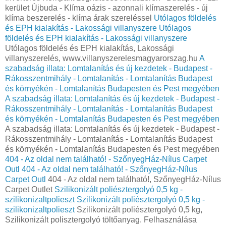
kerület Újbuda - Klíma oázis - azonnali klímaszerelés - új
klíma beszerelés - klíma árak szereléssel
Utólagos földelés
és EPH kialakítás - Lakossági villanyszere
Utólagos
földelés és EPH kialakítás - Lakossági villanyszere
Utólagos földelés és EPH kialakítás, Lakossági
villanyszerelés, www.villanyszerelesmagyarorszag.hu
A
szabadság illata: Lomtalanítás és új kezdetek - Budapest -
Rákosszentmihály - Lomtalanítás - Lomtalanítás Budapest
és környékén - Lomtalanítás Budapesten és Pest megyében
A szabadság illata: Lomtalanítás és új kezdetek - Budapest -
Rákosszentmihály - Lomtalanítás - Lomtalanítás Budapest
és környékén - Lomtalanítás Budapesten és Pest megyében
A szabadság illata: Lomtalanítás és új kezdetek - Budapest -
Rákosszentmihály - Lomtalanítás - Lomtalanítás Budapest
és környékén - Lomtalanítás Budapesten és Pest megyében
404 - Az oldal nem található! - SzőnyegHáz-Nílus Carpet
Outl
404 - Az oldal nem található! - SzőnyegHáz-Nílus
Carpet Outl
404 - Az oldal nem található!, SzőnyegHáz-Nílus
Carpet Outlet
Szilikonizált poliésztergolyó 0,5 kg -
szilikonizaltpolieszt
Szilikonizált poliésztergolyó 0,5 kg -
szilikonizaltpolieszt
Szilikonizált poliésztergolyó 0,5 kg,
Szilikonizált polisztergolyó töltőanyag. Felhasználása