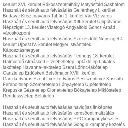
kerület XVI. kerület Rákosszentmihály Mátyásföld Sashalom
Használt és sérült autó felvásárlás Gellérthegy I. kerület
Budavár Krisztinaváros Tabán 1. kerület Vár Víziváros
Használt és sérült autó felvásárlás XIII. kerület Újlipótváros
Népsziget 13. kerület Vizafogó Angyalföld Göncz Árpád
városközpont
Használt és sérült autó felvásárlás Székesdűlő Népsziget 4.
kerület Újpest IV. kerület Megyer Istvántelek
Káposztásmegyer
Használt és sérült autó felvásárlás Ferihegy 18. kerület
Halmierdő Almáskert Erzsébettelep Liptáktelep Lakatos-
lakótelep Havanna-lakótelep Szent Lőrinc-lakótelep
Ganztelep Erdőskert Belsőmajor XVIII. kerület
Ganzkertváros Szent Imre-kertváros Pestszentimre Kossuth
Ferenc-telep Szemeretelep Lónyaytelep Újpéteritelep
Krepuska Géza-telep Gloriett-telep Bókaytelep Miklóstelep
Rendessytelep Bélatelep
Használt és sérült autó felvásárlás havidíjas linképítés
Használt és sérült autó felvásárlás keresőoptimalizálás
Használt és sérült autó felvásárlás PPC kampánykészítés
Használt és sérült autó felvásárlás Google kampány kezelés