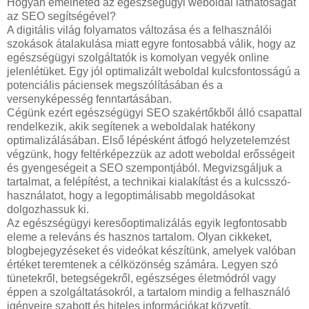
Hogyan emelheted az egészségügyi weboldal láthatóságát
az SEO segítségével?
A digitális világ folyamatos változása és a felhasználói
szokások átalakulása miatt egyre fontosabbá válik, hogy az
egészségügyi szolgáltatók is komolyan vegyék online
jelenlétüket. Egy jól optimalizált weboldal kulcsfontosságú a
potenciális páciensek megszólításában és a
versenyképesség fenntartásában.
Cégünk ezért egészségügyi SEO szakértőkből álló csapattal
rendelkezik, akik segítenek a weboldalak hatékony
optimalizálásában. Első lépésként átfogó helyzetelemzést
végzünk, hogy feltérképezzük az adott weboldal erősségeit
és gyengeségeit a SEO szempontjából. Megvizsgáljuk a
tartalmat, a felépítést, a technikai kialakítást és a kulcsszó-
használatot, hogy a legoptimálisabb megoldásokat
dolgozhassuk ki.
Az egészségügyi keresőoptimalizálás egyik legfontosabb
eleme a releváns és hasznos tartalom. Olyan cikkeket,
blogbejegyzéseket és videókat készítünk, amelyek valóban
értéket teremtenek a célközönség számára. Legyen szó
tünetekről, betegségekről, egészséges életmódról vagy
éppen a szolgáltatásokról, a tartalom mindig a felhasználó
igényeire szabott és hiteles információkat közvetít.