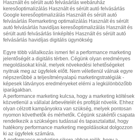
Használt és sérült autó felvásárlás webáruház
keresőoptimalizálás Használt és sérült autó felvásárlás
Google keresőoptimalizálás Használt és sérült autó
felvásárlás Remarketing optimalizálás Használt és sérült
autó felvásárlás havidíjas keresőoptimalizálás Használt és
sérült autó felvásárlás linképítés Használt és sérült autó
felvásárlás havidíjas digitális ügynökség
Egyre több vállalkozás ismeri fel a performance marketing
jelentőségét a digitális térben. Cégünk olyan eredményes
megoldásokat kínál, melyek növekedési lehetőségeket
nyitnak meg az ügyfelek előtt. Nem véletlenül válnak egyre
népszerűbbé a teljesítményalapú marketingstratégiák -
képesek látványos eredményeket elérni a legkülönbözőbb
iparágakban.
A performance marketing kulcsa, hogy a marketing költések
közvetlenül a vállalat árbevételét és profitját növelik. Ehhez
olyan célzott kampányokra van szükség, melyek pontosan
nyomon követhetők és mérhetők. Cégünk szakértői csapata
rendelkezik a szükséges tudással és tapasztalattal, hogy
hatékony performance marketing megoldásokat dolgozzon
ki az ügyfelek számára.
A performance marketing sikere abban rejlik, hogy a