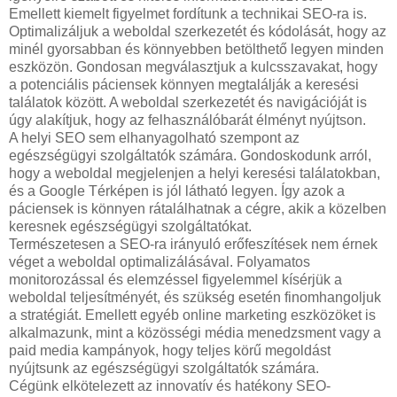
Emellett kiemelt figyelmet fordítunk a technikai SEO-ra is.
Optimalizáljuk a weboldal szerkezetét és kódolását, hogy az
minél gyorsabban és könnyebben betölthető legyen minden
eszközön. Gondosan megválasztjuk a kulcsszavakat, hogy
a potenciális páciensek könnyen megtalálják a keresési
találatok között. A weboldal szerkezetét és navigációját is
úgy alakítjuk, hogy az felhasználóbarát élményt nyújtson.
A helyi SEO sem elhanyagolható szempont az
egészségügyi szolgáltatók számára. Gondoskodunk arról,
hogy a weboldal megjelenjen a helyi keresési találatokban,
és a Google Térképen is jól látható legyen. Így azok a
páciensek is könnyen rátalálhatnak a cégre, akik a közelben
keresnek egészségügyi szolgáltatókat.
Természetesen a SEO-ra irányuló erőfeszítések nem érnek
véget a weboldal optimalizálásával. Folyamatos
monitorozással és elemzéssel figyelemmel kísérjük a
weboldal teljesítményét, és szükség esetén finomhangoljuk
a stratégiát. Emellett egyéb online marketing eszközöket is
alkalmazunk, mint a közösségi média menedzsment vagy a
paid media kampányok, hogy teljes körű megoldást
nyújtsunk az egészségügyi szolgáltatók számára.
Cégünk elkötelezett az innovatív és hatékony SEO-