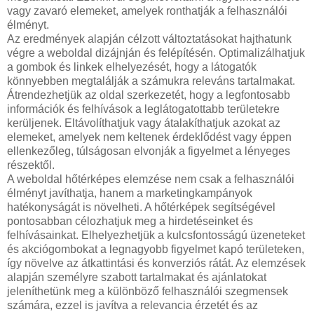
vagy zavaró elemeket, amelyek ronthatják a felhasználói
élményt.
Az eredmények alapján célzott változtatásokat hajthatunk
végre a weboldal dizájnján és felépítésén. Optimalizálhatjuk
a gombok és linkek elhelyezését, hogy a látogatók
könnyebben megtalálják a számukra releváns tartalmakat.
Átrendezhetjük az oldal szerkezetét, hogy a legfontosabb
információk és felhívások a leglátogatottabb területekre
kerüljenek. Eltávolíthatjuk vagy átalakíthatjuk azokat az
elemeket, amelyek nem keltenek érdeklődést vagy éppen
ellenkezőleg, túlságosan elvonják a figyelmet a lényeges
részektől.
A weboldal hőtérképes elemzése nem csak a felhasználói
élményt javíthatja, hanem a marketingkampányok
hatékonyságát is növelheti. A hőtérképek segítségével
pontosabban célozhatjuk meg a hirdetéseinket és
felhívásainkat. Elhelyezhetjük a kulcsfontosságú üzeneteket
és akciógombokat a legnagyobb figyelmet kapó területeken,
így növelve az átkattintási és konverziós rátát. Az elemzések
alapján személyre szabott tartalmakat és ajánlatokat
jeleníthetünk meg a különböző felhasználói szegmensek
számára, ezzel is javítva a relevancia érzetét és az