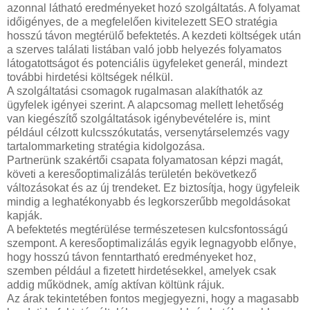
azonnal látható eredményeket hozó szolgáltatás. A folyamat
időigényes, de a megfelelően kivitelezett SEO stratégia
hosszú távon megtérülő befektetés. A kezdeti költségek után
a szerves találati listában való jobb helyezés folyamatos
látogatottságot és potenciális ügyfeleket generál, mindezt
további hirdetési költségek nélkül.
A szolgáltatási csomagok rugalmasan alakíthatók az
ügyfelek igényei szerint. A alapcsomag mellett lehetőség
van kiegészítő szolgáltatások igénybevételére is, mint
például célzott kulcsszókutatás, versenytárselemzés vagy
tartalommarketing stratégia kidolgozása.
Partnerünk szakértői csapata folyamatosan képzi magát,
követi a keresőoptimalizálás területén bekövetkező
változásokat és az új trendeket. Ez biztosítja, hogy ügyfeleik
mindig a leghatékonyabb és legkorszerűbb megoldásokat
kapják.
A befektetés megtérülése természetesen kulcsfontosságú
szempont. A keresőoptimalizálás egyik legnagyobb előnye,
hogy hosszú távon fenntartható eredményeket hoz,
szemben például a fizetett hirdetésekkel, amelyek csak
addig működnek, amíg aktívan költünk rájuk.
Az árak tekintetében fontos megjegyezni, hogy a magasabb