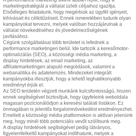
marketingstratégiát a vállalat üzleti céljaihoz igazítja.
Elsődleges feladatunk, hogy megértsük az ügyfél igényeit,
kihívásait és célkitűzéseit. Ennek ismeretében tudunk olyan
kampányokat tervezni, melyek valóban hozzájárulnak a
vállalat növekedéséhez és jövedelmezőségének
javításához.
Cégünk szolgáltatásai több területet is lefednek a
performance marketingen belül. Ide tartozik a keresőmotor-
optimalizálás (SEO), a közösségi média marketing, a
display hirdetések, az email marketing, az
affiliatemarketingen alapuló megoldások, valamint a
webanalitika és adatelemzés. Mindezeket integrált
kampányokba illesztjük, hogy a lehető leghatékonyabb
eredményt érjük el.
Az SEO területén végzett munkánk kulcsfontosságú, hiszen
ennek segítségével biztosítjuk, hogy ügyfeleink weboldala
magasan pozícionálódjon a keresési találati listákon. Ez
önmagában is jelentős forgalomnövekedést eredményezhet.
Emellett a közösségi média platformokon is aktívan jelenünk
meg, hogy minél több potenciális vevőt szólítsunk meg.
A display hirdetések segítségével pedig látványos,
figyelemfelkeltő kampányokat indíthatunk, melyek a