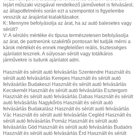
lejárt műszaki vizsgával rendelkező járműveket is felvásárol,
az állapotfelmérés során ezt a szempontot is figyelembe
vesszük az árajánlat kialakításakor.
K: Mennyire befolyásolja az árat, ha az autó balesetes vagy
sérült?
V: A sérülés mértéke és típusa természetesen befolyásolja
az árat, de partnerünk szakértői pontosan fel tudják mérni a
károk mértékét és ennek megfelelően reális, tisztességes
ajánlatot tesznek. A súlyosan sérült vagy totálkáros
járművekre is tudunk ajánlatot adni.
Használt és sérült autó felvásárlás Szentendre Használt és
sérült autó felvásárlás Kerepes Használt és sérült autó
felvásárlás Budakeszi Használt és sérült autó felvásárlás
Kecskemét Használt és sérült autó felvásárlás Esztergom
Használt és sérült autó felvásárlás Dabas Használt és sérült
autó felvásárlás Nagykőrös Használt és sérült autó
felvásárlás Budakalász Használt és sérült autó felvásárlás
Vác Használt és sérült autó felvásárlás Cegléd Használt és
sérült autó felvásárlás Pomáz Használt és sérült autó
felvásárlás Göd Használt és sérült autó felvásárlás Budaörs
Használt és sérült autó felvásárlás Érd Használt és sérült