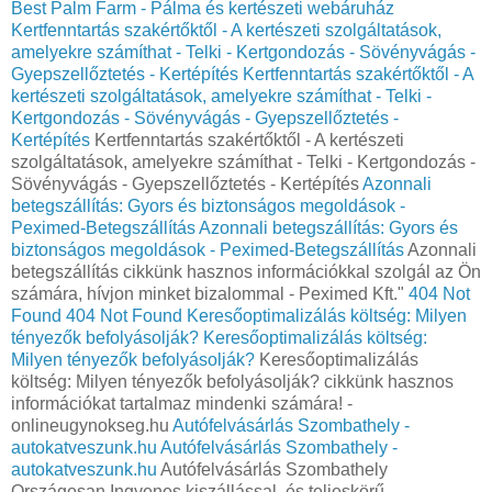
Best Palm Farm - Pálma és kertészeti webáruház
Kertfenntartás szakértőktől - A kertészeti szolgáltatások,
amelyekre számíthat - Telki - Kertgondozás - Sövényvágás -
Gyepszellőztetés - Kertépítés
Kertfenntartás szakértőktől - A
kertészeti szolgáltatások, amelyekre számíthat - Telki -
Kertgondozás - Sövényvágás - Gyepszellőztetés -
Kertépítés
Kertfenntartás szakértőktől - A kertészeti
szolgáltatások, amelyekre számíthat - Telki - Kertgondozás -
Sövényvágás - Gyepszellőztetés - Kertépítés
Azonnali
betegszállítás: Gyors és biztonságos megoldások -
Peximed-Betegszállítás
Azonnali betegszállítás: Gyors és
biztonságos megoldások - Peximed-Betegszállítás
Azonnali
betegszállítás cikkünk hasznos információkkal szolgál az Ön
számára, hívjon minket bizalommal - Peximed Kft."
404 Not
Found
404 Not Found
Keresőoptimalizálás költség: Milyen
tényezők befolyásolják?
Keresőoptimalizálás költség:
Milyen tényezők befolyásolják?
Keresőoptimalizálás
költség: Milyen tényezők befolyásolják? cikkünk hasznos
információkat tartalmaz mindenki számára! -
onlineugynokseg.hu
Autófelvásárlás Szombathely -
autokatveszunk.hu
Autófelvásárlás Szombathely -
autokatveszunk.hu
Autófelvásárlás Szombathely
Országosan Ingyenes kiszállással, és teljeskörű