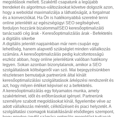
megoldások mellett. Szakértő csapatunk a legújabb
trendeket és algoritmus-változásokat követve dolgozik azon,
hogy a weboldal maximalizálja a láthatóságát, a forgalmat
és a konverziókat. Ha Ön is hatékonyabbá szeretné tenni
online jelenlétét az egészségügyi SEO segítségével,
forduljon hozzánk bizalommal!SEO keresőoptimalizáló
tanácsadó cég árak - Keresőoptimalizálás árak - Befektetés
a digitális sikerbe
A digitális jelenlét napjainkban már nem csupán egy
lehetőség, hanem alapvető szükséglet minden vállalkozás
számára. A keresőoptimalizálás pedig kulcsfontosságú
eszköz abban, hogy online jelenlétünk valóban hatékony
legyen. Sokan azonban bizonytalanok, amikor a SEO
szolgáltatások költségeiről van szó. Mai bejegyzésünkben
részletesen bemutatjuk partnerünk által kínált
keresőoptimalizálási szolgáltatások árképzési rendszerét és
azt, hogy milyen értéket képvisel ez a befektetés.
A keresőoptimalizálás egy folyamatos munka, amely
szakértelmet, időt és erőforrásokat igényel. Partnerünk
személyre szabott megoldásokat kínál, figyelembe véve az
adott vállalkozás méretét, célkitűzéseit és piaci helyzetét. A
szolgáltatási csomagok kialakításánál elsődleges szempont,
hogy minden ügyfél számára optimális megoldást tudjanak