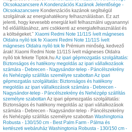
Olcsokazancsere
A Kondenzációs Kazánok Jelentősége -
Olcsokazancsere
Kondenzációs kazánok segítségül
szolgálnak az energiahatékony felhasználásban. Ez azt
jelenti, hogy kevesebb energiát kell felhasználni ugyanannyi
hő előállításához, ami csökkenti az energiafelhasználást és
a költségeket."
Xiaomi Redmi Note 11/11S ívelt mágneses
Oldalra nyíló tok fe
Xiaomi Redmi Note 11/11S ívelt
mágneses Oldalra nyíló tok fe
Prémium minőség, kedvező
árak! Xiaomi Redmi Note 11/11S ívelt mágneses Oldalra
nyíló tok fekete Tiptok.hu
Az ipari gépmozgatás szolgáltatás:
Biztonságos és hatékony megoldás az ipari vállalkozások
számára - Debrecen - Nagysándor-telep - Páncélszekrény
és Nehézgép szállítás személyre szabottan
Az ipari
gépmozgatás szolgáltatás: Biztonságos és hatékony
megoldás az ipari vállalkozások számára - Debrecen -
Nagysándor-telep - Páncélszekrény és Nehézgép szállítás
személyre szabottan
Az ipari gépmozgatás szolgáltatás:
Biztonságos és hatékony megoldás az ipari vállalkozások
számára - Debrecen - Nagysándor-telep - Páncélszekrény
és Nehézgép szállítás személyre szabottan
Washingtonia
Robusta - 130/150 cm - Best Palm Farm - Pálma és
kertészeti webáruház
Washingtonia Robusta - 130/150 cm -