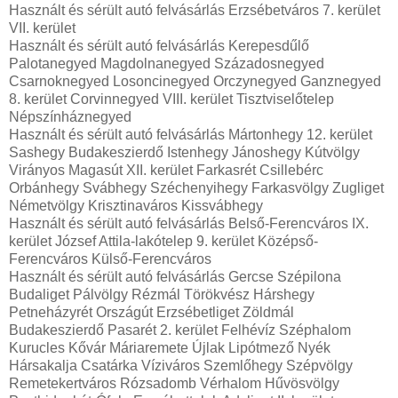
Használt és sérült autó felvásárlás Erzsébetváros 7. kerület
VII. kerület
Használt és sérült autó felvásárlás Kerepesdűlő
Palotanegyed Magdolnanegyed Századosnegyed
Csarnoknegyed Losoncinegyed Orczynegyed Ganznegyed
8. kerület Corvinnegyed VIII. kerület Tisztviselőtelep
Népszínháznegyed
Használt és sérült autó felvásárlás Mártonhegy 12. kerület
Sashegy Budakeszierdő Istenhegy Jánoshegy Kútvölgy
Virányos Magasút XII. kerület Farkasrét Csillebérc
Orbánhegy Svábhegy Széchenyihegy Farkasvölgy Zugliget
Németvölgy Krisztinaváros Kissvábhegy
Használt és sérült autó felvásárlás Belső-Ferencváros IX.
kerület József Attila-lakótelep 9. kerület Középső-
Ferencváros Külső-Ferencváros
Használt és sérült autó felvásárlás Gercse Szépilona
Budaliget Pálvölgy Rézmál Törökvész Hárshegy
Petneházyrét Országút Erzsébetliget Zöldmál
Budakeszierdő Pasarét 2. kerület Felhévíz Széphalom
Kurucles Kővár Máriaremete Újlak Lipótmező Nyék
Hársakalja Csatárka Víziváros Szemlőhegy Szépvölgy
Remetekertváros Rózsadomb Vérhalom Hűvösvölgy