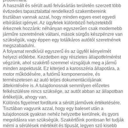
A használt és sérült autó felvásárlás területén szerzett több
évtizedes tapasztalattal rendelkező szakembereink
tisztában vannak azzal, hogy minden egyes eset egyedi
elbírálást igényel. Az ügyfelek különböző helyzetekből
érkeznek hozzánk: néhányan egyszerűen csak modernebb
járműre szeretnének váltani, mások sürgős készpénzre van
szükségük, vagy éppen egy totálkáros autótól szeretnének
megszabadulni.
A folyamat rendkívül egyszerű és az ügyfél kényelmét
helyezi előtérbe. Kezdetben egy részletes állapotfelmérést
végzünk, ahol szakértő szemmel vizsgáljuk meg a jármű
minden aspektusát. Ez kiterjed a karosszéria állapotára, a
motor működésére, a futómű komponenseire, és
természetesen az autó teljes dokumentációjának
áttekintésére is. A tulajdonosnak semmilyen előzetes
felkészülésre nincs szüksége, az autót abban az állapotban
értékeljük, ahogy van.
Különös figyelmet fordítunk a sérült járművek értékelésére.
Tisztában vagyunk azzal, hogy egy baleset után a
tulajdonosok gyakran nehéz helyzetbe kerülnek, és gyors
megoldásra van szükségük. Szakértőink pontosan fel tudják
mérni a sérülések mértékét és típusát, legyen szó kisebb