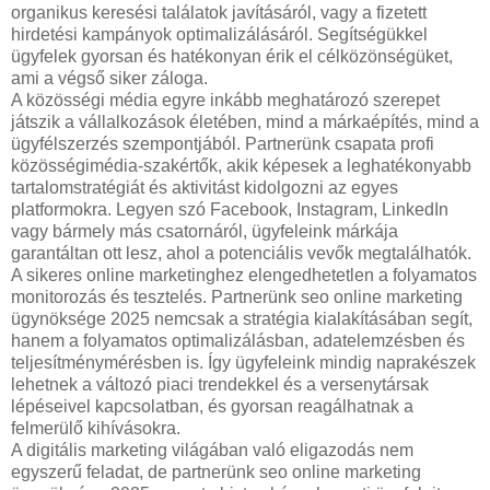
organikus keresési találatok javításáról, vagy a fizetett
hirdetési kampányok optimalizálásáról. Segítségükkel
ügyfelek gyorsan és hatékonyan érik el célközönségüket,
ami a végső siker záloga.
A közösségi média egyre inkább meghatározó szerepet
játszik a vállalkozások életében, mind a márkaépítés, mind a
ügyfélszerzés szempontjából. Partnerünk csapata profi
közösségimédia-szakértők, akik képesek a leghatékonyabb
tartalomstratégiát és aktivitást kidolgozni az egyes
platformokra. Legyen szó Facebook, Instagram, LinkedIn
vagy bármely más csatornáról, ügyfeleink márkája
garantáltan ott lesz, ahol a potenciális vevők megtalálhatók.
A sikeres online marketinghez elengedhetetlen a folyamatos
monitorozás és tesztelés. Partnerünk seo online marketing
ügynöksége 2025 nemcsak a stratégia kialakításában segít,
hanem a folyamatos optimalizálásban, adatelemzésben és
teljesítménymérésben is. Így ügyfeleink mindig naprakészek
lehetnek a változó piaci trendekkel és a versenytársak
lépéseivel kapcsolatban, és gyorsan reagálhatnak a
felmerülő kihívásokra.
A digitális marketing világában való eligazodás nem
egyszerű feladat, de partnerünk seo online marketing