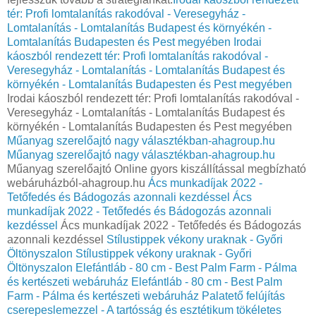
tér: Profi lomtalanítás rakodóval - Veresegyház -
Lomtalanítás - Lomtalanítás Budapest és környékén -
Lomtalanítás Budapesten és Pest megyében
Irodai
káoszból rendezett tér: Profi lomtalanítás rakodóval -
Veresegyház - Lomtalanítás - Lomtalanítás Budapest és
környékén - Lomtalanítás Budapesten és Pest megyében
Irodai káoszból rendezett tér: Profi lomtalanítás rakodóval -
Veresegyház - Lomtalanítás - Lomtalanítás Budapest és
környékén - Lomtalanítás Budapesten és Pest megyében
Műanyag szerelőajtó nagy választékban-ahagroup.hu
Műanyag szerelőajtó nagy választékban-ahagroup.hu
Műanyag szerelőajtó Online gyors kiszállítással megbízható
webáruházból-ahagroup.hu
Ács munkadíjak 2022 -
Tetőfedés és Bádogozás azonnali kezdéssel
Ács
munkadíjak 2022 - Tetőfedés és Bádogozás azonnali
kezdéssel
Ács munkadíjak 2022 - Tetőfedés és Bádogozás
azonnali kezdéssel
Stílustippek vékony uraknak - Győri
Öltönyszalon
Stílustippek vékony uraknak - Győri
Öltönyszalon
Elefántláb - 80 cm - Best Palm Farm - Pálma
és kertészeti webáruház
Elefántláb - 80 cm - Best Palm
Farm - Pálma és kertészeti webáruház
Palatető felújítás
cserepeslemezzel - A tartósság és esztétikum tökéletes