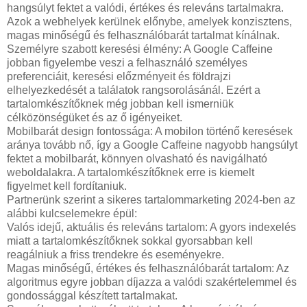
hangsúlyt fektet a valódi, értékes és releváns tartalmakra.
Azok a webhelyek kerülnek előnybe, amelyek konzisztens,
magas minőségű és felhasználóbarát tartalmat kínálnak.
Személyre szabott keresési élmény: A Google Caffeine
jobban figyelembe veszi a felhasználó személyes
preferenciáit, keresési előzményeit és földrajzi
elhelyezkedését a találatok rangsorolásánál. Ezért a
tartalomkészítőknek még jobban kell ismerniük
célközönségüket és az ő igényeiket.
Mobilbarát design fontossága: A mobilon történő keresések
aránya tovább nő, így a Google Caffeine nagyobb hangsúlyt
fektet a mobilbarát, könnyen olvasható és navigálható
weboldalakra. A tartalomkészítőknek erre is kiemelt
figyelmet kell fordítaniuk.
Partnerünk szerint a sikeres tartalommarketing 2024-ben az
alábbi kulcselemekre épül:
Valós idejű, aktuális és releváns tartalom: A gyors indexelés
miatt a tartalomkészítőknek sokkal gyorsabban kell
reagálniuk a friss trendekre és eseményekre.
Magas minőségű, értékes és felhasználóbarát tartalom: Az
algoritmus egyre jobban díjazza a valódi szakértelemmel és
gondossággal készített tartalmakat.