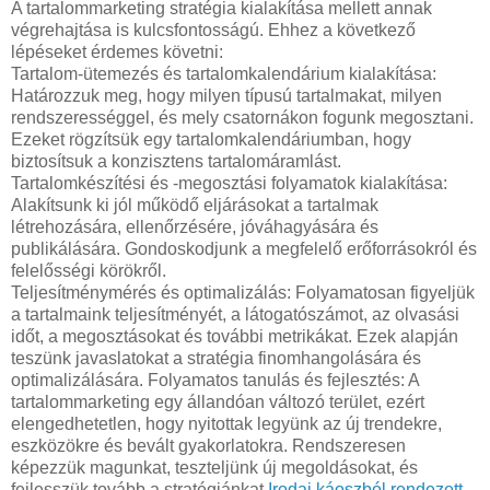
A tartalommarketing stratégia kialakítása mellett annak
végrehajtása is kulcsfontosságú. Ehhez a következő
lépéseket érdemes követni:
Tartalom-ütemezés és tartalomkalendárium kialakítása:
Határozzuk meg, hogy milyen típusú tartalmakat, milyen
rendszerességgel, és mely csatornákon fogunk megosztani.
Ezeket rögzítsük egy tartalomkalendáriumban, hogy
biztosítsuk a konzisztens tartalomáramlást.
Tartalomkészítési és -megosztási folyamatok kialakítása:
Alakítsunk ki jól működő eljárásokat a tartalmak
létrehozására, ellenőrzésére, jóváhagyására és
publikálására. Gondoskodjunk a megfelelő erőforrásokról és
felelősségi körökről.
Teljesítménymérés és optimalizálás: Folyamatosan figyeljük
a tartalmaink teljesítményét, a látogatószámot, az olvasási
időt, a megosztásokat és további metrikákat. Ezek alapján
teszünk javaslatokat a stratégia finomhangolására és
optimalizálására. Folyamatos tanulás és fejlesztés: A
tartalommarketing egy állandóan változó terület, ezért
elengedhetetlen, hogy nyitottak legyünk az új trendekre,
eszközökre és bevált gyakorlatokra. Rendszeresen
képezzük magunkat, teszteljünk új megoldásokat, és
fejlesszük tovább a stratégiánkat.
Irodai káoszból rendezett