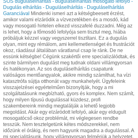
SOS duguláselhárítás - duguláselhárítás mosogató lefolyó -
Dugulás elhárítás - Duguláselhárítás - Duguláselhárítás
Garanciával
Mindenki ismeri azt a kétségbeesett érzést,
amikor valami elzáródik a vízvezetékben és a mosdó, kád
vagy mosogató hirtelen elkezd visszafelé duzzadni. Még az
is lehet, hogy a főmosdó lefolyója sem tisztul meg, hiába
próbáljuk kézzel vagy vegyszerrel tisztítani. Ez a dugulás
olyan, mint egy rémálom, ami kellemetlenséget és frustrációt
okoz, ráadásul általában váratlanul csap le ránk. De ne
essünk kétségbe! Cégünk szakértői erre specializálódtak, és
szinte bármilyen dugulást meg tudnak oldani villámgyorsan
és hatékonyan. Az sos duguláselhárítás csapatunk
valóságos mentőangyalok, akikre mindig számíthat, ha vízi
katasztrófa sújtja otthonát vagy munkahelyét. Ügyfeleink
visszajelzései egyértelműen bizonyítják, hogy a mi
szolgáltatásunk megbízható, gyors és komplex. Nem számít,
hogy milyen típusú dugulással küzdesz, profi
szakembereink mindig megtalálják a lehető legjobb
megoldást. Akár egy elzáródott lefolyó, akár egy eldugult
mosogatócső okoz problémát, mi véglegesen rendbe
tesszük. Nem tesztelgetünk kétes módszerekkel, nem
időzünk el órákig, és nem hagyunk magadra a dugulással. A
mi specialitásunk, hogy villámgyorsan felmérjük a helyzetet,