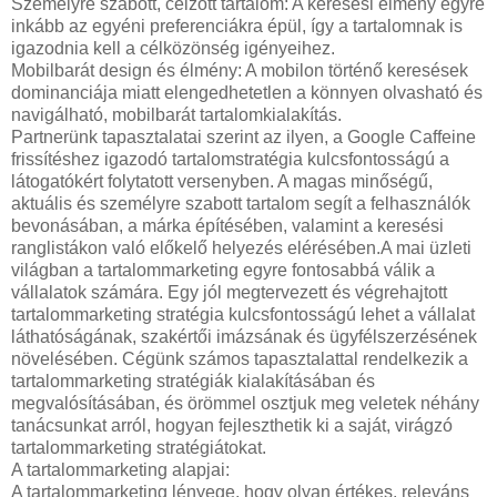
Személyre szabott, célzott tartalom: A keresési élmény egyre
inkább az egyéni preferenciákra épül, így a tartalomnak is
igazodnia kell a célközönség igényeihez.
Mobilbarát design és élmény: A mobilon történő keresések
dominanciája miatt elengedhetetlen a könnyen olvasható és
navigálható, mobilbarát tartalomkialakítás.
Partnerünk tapasztalatai szerint az ilyen, a Google Caffeine
frissítéshez igazodó tartalomstratégia kulcsfontosságú a
látogatókért folytatott versenyben. A magas minőségű,
aktuális és személyre szabott tartalom segít a felhasználók
bevonásában, a márka építésében, valamint a keresési
ranglistákon való előkelő helyezés elérésében.A mai üzleti
világban a tartalommarketing egyre fontosabbá válik a
vállalatok számára. Egy jól megtervezett és végrehajtott
tartalommarketing stratégia kulcsfontosságú lehet a vállalat
láthatóságának, szakértői imázsának és ügyfélszerzésének
növelésében. Cégünk számos tapasztalattal rendelkezik a
tartalommarketing stratégiák kialakításában és
megvalósításában, és örömmel osztjuk meg veletek néhány
tanácsunkat arról, hogyan fejleszthetik ki a saját, virágzó
tartalommarketing stratégiátokat.
A tartalommarketing alapjai:
A tartalommarketing lényege, hogy olyan értékes, releváns