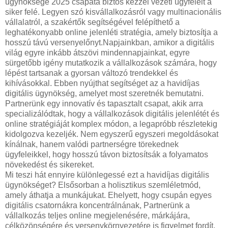
ügynöksége 2025 csapata biztos kézzel vezeti ügyfeleit a
siker felé. Legyen szó kisvállalkozásról vagy multinacionális
vállalatról, a szakértők segítségével felépíthető a
leghatékonyabb online jelenléti stratégia, amely biztosítja a
hosszú távú versenyelőnyt.Napjainkban, amikor a digitális
világ egyre inkább átszövi mindennapjainkat, egyre
sürgetőbb igény mutatkozik a vállalkozások számára, hogy
lépést tartsanak a gyorsan változó trendekkel és
kihívásokkal. Ebben nyújthat segítséget az a havidíjas
digitális ügynökség, amelyet most szeretnék bemutatni.
Partnerünk egy innovatív és tapasztalt csapat, akik arra
specializálódtak, hogy a vállalkozások digitális jelenlétét és
online stratégiáját komplex módon, a legapróbb részletekig
kidolgozva kezeljék. Nem egyszerű egyszeri megoldásokat
kínálnak, hanem valódi partnerségre törekednek
ügyfeleikkel, hogy hosszú távon biztosítsák a folyamatos
növekedést és sikereket.
Mi teszi hát ennyire különlegessé ezt a havidíjas digitális
ügynökséget? Elsősorban a holisztikus szemléletmód,
amely áthatja a munkájukat. Ehelyett, hogy csupán egyes
digitális csatornákra koncentrálnának, Partnerünk a
vállalkozás teljes online megjelenésére, márkájára,
célközönségére és versenykörnyezetére is figyelmet fordít.