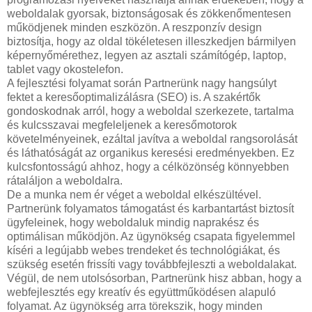
weboldalak gyorsak, biztonságosak és zökkenőmentesen
működjenek minden eszközön. A reszponzív design
biztosítja, hogy az oldal tökéletesen illeszkedjen bármilyen
képernyőmérethez, legyen az asztali számítógép, laptop,
tablet vagy okostelefon.
A fejlesztési folyamat során Partnerünk nagy hangsúlyt
fektet a keresőoptimalizálásra (SEO) is. A szakértők
gondoskodnak arról, hogy a weboldal szerkezete, tartalma
és kulcsszavai megfeleljenek a keresőmotorok
követelményeinek, ezáltal javítva a weboldal rangsorolását
és láthatóságát az organikus keresési eredményekben. Ez
kulcsfontosságú ahhoz, hogy a célközönség könnyebben
rátaláljon a weboldalra.
De a munka nem ér véget a weboldal elkészültével.
Partnerünk folyamatos támogatást és karbantartást biztosít
ügyfeleinek, hogy weboldaluk mindig naprakész és
optimálisan működjön. Az ügynökség csapata figyelemmel
kíséri a legújabb webes trendeket és technológiákat, és
szükség esetén frissíti vagy továbbfejleszti a weboldalakat.
Végül, de nem utolsósorban, Partnerünk hisz abban, hogy a
webfejlesztés egy kreatív és együttműködésen alapuló
folyamat. Az ügynökség arra törekszik, hogy minden