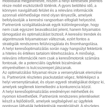
mobilbarát megjelenésre, hiszen a helyi keresések jelentős
része mobil eszközökről történik. A gyors betöltési idő, a
könnyen navigálható felület és a releváns információk
azonnali elérhetősége mind olyan tényezők, amelyek
befolyásolják a keresési rangsorban elfoglalt helyezést.
Partnerünk szolgáltatásának egyik különlegessége, hogy
nem csak egyszeri beavatkozást jelent, hanem folyamatos
támogatást és optimalizálást biztosít. A keresési trendek és
algoritmusok folyamatosan változnak, ezért fontos a
stratégiák rendszeres felülvizsgálata és finomhangolása.
A helyi keresőoptimalizálás során nagy hangsúlyt fektetünk
a hiteles és értékes tartalom létrehozására. A minőségi,
releváns információk nem csak a keresőmotorok számára
fontosak, de a potenciális ügyfelek bizalmának
elnyerésében is kulcsszerepet játszanak.
Az optimalizálási folyamat része a versenytársak elemzése
is. Partnerünk részletes piackutatást végez, feltérképezi a
helyi versenytársakat, és olyan egyedi stratégiákat dolgoz ki,
amelyek segítenek kiemelkedni a konkurencia közül.
A helyi keresőoptimalizálás eredményei mérhetőek és
nyomon követhetőek. Partnerünk rendszeres jelentéseket
készít a fejlődésről, amelyek segítségével az ügyfelek
pontosan láthatják befektetésük megtérülését. A részletes