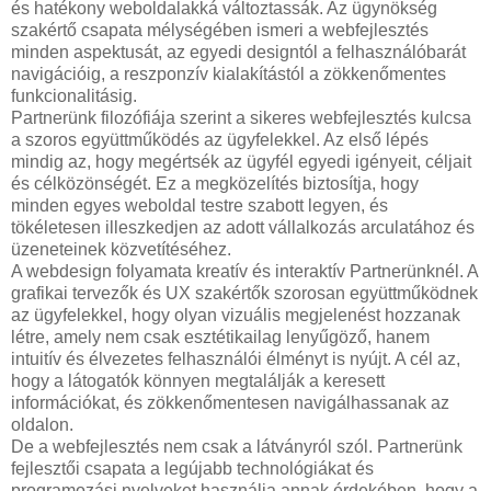
és hatékony weboldalakká változtassák. Az ügynökség
szakértő csapata mélységében ismeri a webfejlesztés
minden aspektusát, az egyedi designtól a felhasználóbarát
navigációig, a reszponzív kialakítástól a zökkenőmentes
funkcionalitásig.
Partnerünk filozófiája szerint a sikeres webfejlesztés kulcsa
a szoros együttműködés az ügyfelekkel. Az első lépés
mindig az, hogy megértsék az ügyfél egyedi igényeit, céljait
és célközönségét. Ez a megközelítés biztosítja, hogy
minden egyes weboldal testre szabott legyen, és
tökéletesen illeszkedjen az adott vállalkozás arculatához és
üzeneteinek közvetítéséhez.
A webdesign folyamata kreatív és interaktív Partnerünknél. A
grafikai tervezők és UX szakértők szorosan együttműködnek
az ügyfelekkel, hogy olyan vizuális megjelenést hozzanak
létre, amely nem csak esztétikailag lenyűgöző, hanem
intuitív és élvezetes felhasználói élményt is nyújt. A cél az,
hogy a látogatók könnyen megtalálják a keresett
információkat, és zökkenőmentesen navigálhassanak az
oldalon.
De a webfejlesztés nem csak a látványról szól. Partnerünk
fejlesztői csapata a legújabb technológiákat és
programozási nyelveket használja annak érdekében, hogy a