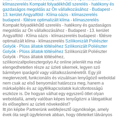
klímaszerelés
Kompakt folyadékhűtő szerelés - hatékony és
gazdaságos megoldás az Ön vállalkozásához - Budapest -
13. kerület Angyalföld - Klíma oázis - klímaszerelés
budapest - fűtésre optimalizált klíma - klímaszerelés
Kompakt folyadékhűtő szerelés - hatékony és gazdaságos
megoldás az Ön vállalkozásához - Budapest - 13. kerület
Angyalföld - Klíma oázis - klímaszerelés budapest - fűtésre
optimalizált klíma - klímaszerelés
Szilikonizált Poliészter
Golyók - Plüss állatok töltéséhez
Szilikonizált Poliészter
Golyók - Plüss állatok töltéséhez
Szilikonizált Poliészter
Golyók - Plüss állatok töltéséhez,
szilikonizaltpoliesztergolyo Az online jelenlét ma már
elengedhetetlen része az üzleti sikernek, legyen szó
bármilyen iparágról vagy vállalkozásméretről. Egy jól
megtervezett, funkcionális és vizuálisan lenyűgöző weboldal
nem csak az első benyomást határozza meg, hanem a
márkaépítés és az ügyfélkapcsolatok kulcsfontosságú
eszköze is. De hogyan válhat egy egyszerű ötlet olyan
weboldallá, amely valóban képes lenyűgözni a látogatókat
és elősegíteni az üzleti növekedést?
Itt jön képbe Partnerünk webfejlesztő ügynöksége, amely
évek óta segít ügyfeleinek abban, hogy ötleteiket látványos