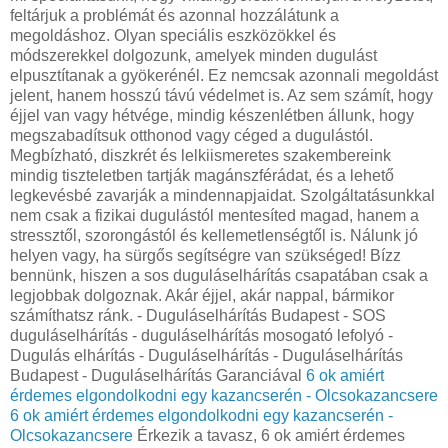
feltárjuk a problémát és azonnal hozzálátunk a
megoldáshoz. Olyan speciális eszközökkel és
módszerekkel dolgozunk, amelyek minden dugulást
elpusztítanak a gyökerénél. Ez nemcsak azonnali megoldást
jelent, hanem hosszú távú védelmet is. Az sem számít, hogy
éjjel van vagy hétvége, mindig készenlétben állunk, hogy
megszabadítsuk otthonod vagy céged a dugulástól.
Megbízható, diszkrét és lelkiismeretes szakembereink
mindig tiszteletben tartják magánszférádat, és a lehető
legkevésbé zavarják a mindennapjaidat. Szolgáltatásunkkal
nem csak a fizikai dugulástól mentesíted magad, hanem a
stressztől, szorongástól és kellemetlenségtől is. Nálunk jó
helyen vagy, ha sürgős segítségre van szükséged! Bízz
bennünk, hiszen a sos duguláselhárítás csapatában csak a
legjobbak dolgoznak. Akár éjjel, akár nappal, bármikor
számíthatsz ránk. - Duguláselhárítás Budapest - SOS
duguláselhárítás - duguláselhárítás mosogató lefolyó -
Dugulás elhárítás - Duguláselhárítás - Duguláselhárítás
Budapest - Duguláselhárítás Garanciával
6 ok amiért
érdemes elgondolkodni egy kazancserén - Olcsokazancsere
6 ok amiért érdemes elgondolkodni egy kazancserén -
Olcsokazancsere
Érkezik a tavasz, 6 ok amiért érdemes