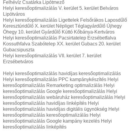
Felhévíz Csatárka Lipótmező
Helyi keresőoptimalizálás V. kerület 5. kerület Belváros
Lipótváros
Helyi keresőoptimalizálás Ligettelek Felsőrákos Laposdűlő
Keresztúridűlő X. kerület Népliget Téglagyárdűlő Újhegy
Óhegy 10. kerület Gyárdűlő Kúttó Kőbánya-Kertváros
Helyi keresőoptimalizálás Pacsirtatelep Erzsébetfalva
Kossuthfalva Szabótelep XX. kerület Gubacs 20. kerület
Gubacsipuszta
Helyi keresőoptimalizálás VII. kerület 7. kerület
Erzsébetváros
Helyi keresőoptimalizálás havidíjas keresőoptimalizálás
Helyi keresőoptimalizálás PPC kampánykészítés Helyi
keresőoptimalizálás Remarketing optimalizálás Helyi
keresőoptimalizálás Google keresőoptimalizálás Helyi
keresőoptimalizálás webáruház keresőoptimalizálás Helyi
keresőoptimalizálás havidíjas linképítés Helyi
keresőoptimalizálás havidíjas digitális ügynökség Helyi
keresőoptimalizálás keresőoptimalizálás Helyi
keresőoptimalizálás Google kampány kezelés Helyi
keresőoptimalizálás linképítés