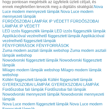
hogy pontosan megértsék az ügyfeleik üzleti céljait, és
ennek megfelelően tervezik meg a digitális stratégiát.
Nova
Luce modern mennyezeti lámpák
Nova Luce modern
mennyezeti lámpák
FÜRDŐSZOBAI LÁMPÁK IP VÉDETT
FÜRDŐSZOBAI
LÁMPÁK IP VÉDETT
LED izzós függeszték lámpák
LED izzós függeszték lámpák
Applikációval vezérelhető függesztett lámpák
Applikációval
vezérelhető függesztett lámpák
FÉNYFORRÁSOK
FÉNYFORRÁSOK
Zuma modern asztali lámpák webshop
Zuma modern asztali
lámpák webshop
Nowodvorski függesztett lámpák
Nowodvorski függesztett
lámpák
Milagro modern lámpák webshop
Milagro modern lámpák
webshop
Kültéri függesztett lámpák
Kültéri függesztett lámpák
GYEREKSZOBAI LÁMPÁK
GYEREKSZOBAI LÁMPÁK
Fürdőszobai fali lámpák
Fürdőszobai fali lámpák
Nowodvorski mennyezeti lámpák
Nowodvorski mennyezeti
lámpák
Nova Luce modern függesztett lámpák
Nova Luce modern
függesztett lámpák