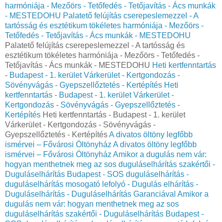
harmóniája - Mezőörs - Tetőfedés - Tetőjavítás - Ács munkák
- MESTEDOHU
Palatető felújítás cserepeslemezzel - A
tartósság és esztétikum tökéletes harmóniája - Mezőörs -
Tetőfedés - Tetőjavítás - Ács munkák - MESTEDOHU
Palatető felújítás cserepeslemezzel - A tartósság és
esztétikum tökéletes harmóniája - Mezőörs - Tetőfedés -
Tetőjavítás - Ács munkák - MESTEDOHU
Heti kertfenntartás
- Budapest - 1. kerület Várkerület - Kertgondozás -
Sövényvágás - Gyepszellőztetés - Kertépítés
Heti
kertfenntartás - Budapest - 1. kerület Várkerület -
Kertgondozás - Sövényvágás - Gyepszellőztetés -
Kertépítés
Heti kertfenntartás - Budapest - 1. kerület
Várkerület - Kertgondozás - Sövényvágás -
Gyepszellőztetés - Kertépítés
A divatos öltöny legfőbb
ismérvei – Fővárosi Öltönyház
A divatos öltöny legfőbb
ismérvei – Fővárosi Öltönyház
Amikor a dugulás nem vár:
hogyan menthetnek meg az sos duguláselhárítás szakértői -
Duguláselhárítás Budapest - SOS duguláselhárítás -
duguláselhárítás mosogató lefolyó - Dugulás elhárítás -
Duguláselhárítás - Duguláselhárítás Garanciával
Amikor a
dugulás nem vár: hogyan menthetnek meg az sos
duguláselhárítás szakértői - Duguláselhárítás Budapest -