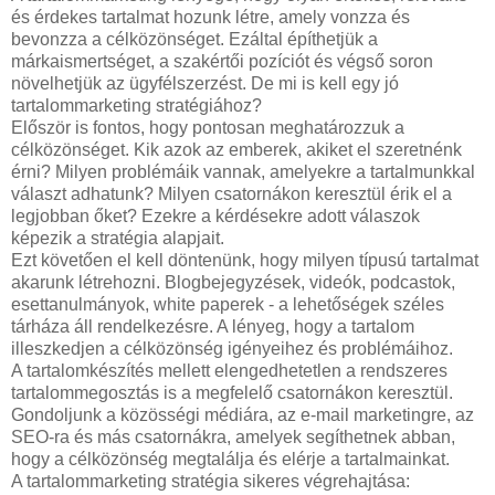
és érdekes tartalmat hozunk létre, amely vonzza és
bevonzza a célközönséget. Ezáltal építhetjük a
márkaismertséget, a szakértői pozíciót és végső soron
növelhetjük az ügyfélszerzést. De mi is kell egy jó
tartalommarketing stratégiához?
Először is fontos, hogy pontosan meghatározzuk a
célközönséget. Kik azok az emberek, akiket el szeretnénk
érni? Milyen problémáik vannak, amelyekre a tartalmunkkal
választ adhatunk? Milyen csatornákon keresztül érik el a
legjobban őket? Ezekre a kérdésekre adott válaszok
képezik a stratégia alapjait.
Ezt követően el kell döntenünk, hogy milyen típusú tartalmat
akarunk létrehozni. Blogbejegyzések, videók, podcastok,
esettanulmányok, white paperek - a lehetőségek széles
tárháza áll rendelkezésre. A lényeg, hogy a tartalom
illeszkedjen a célközönség igényeihez és problémáihoz.
A tartalomkészítés mellett elengedhetetlen a rendszeres
tartalommegosztás is a megfelelő csatornákon keresztül.
Gondoljunk a közösségi médiára, az e-mail marketingre, az
SEO-ra és más csatornákra, amelyek segíthetnek abban,
hogy a célközönség megtalálja és elérje a tartalmainkat.
A tartalommarketing stratégia sikeres végrehajtása: