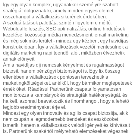
Így egy olyan komplex, ugyanakkor személyre szabott
stratégiát dolgoznak ki, amely minden egyes elemet
összehangol a vállalkozás sikerének érdekében.
A szolgáltatások palettája szintén figyelemre méltó.
Weboldalfejlesztés, SEO optimalizálás, online hirdetések
kezelése, közösségi média menedzsment, email marketing
és még sok más terület - mindez egy kézben, egy havidíjas
konstrukcióban. Így a vállalkozások vezetői mentesülnek a
digitális marketing napi teendői alól, miközben élvezhetik
annak előnyeit.
Ám a havidíjas díj nemcsak kényelmet és rugalmasságot
biztosít, hanem pénzügyi biztonságot is. Egy fix összeg
ellenében a vállalkozások pontosan tervezhetik a
marketingköltségeiket, anélkül, hogy bármikor meglepetések
érnék őket. Ráadásul Partnerünk csapata folyamatosan
monitorozza a kampányok és stratégiák hatékonyságát, és
ha kell, azonnal beavatkozik és finomhangol, hogy a lehető
legjobb eredményeket érje el.
Mindezt egy olyan innovatív és agilis csapat biztosítja, akik
nem csupán a legmodernebb trendeket és eszközöket
ismerik, hanem a vállalkozások valódi igényeit és kihívásait
is. Partnerünk szakértői mélyreható elemzéseket végeznek,