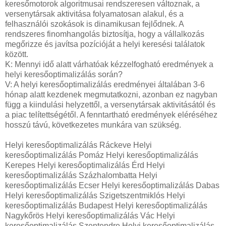
keresőmotorok algoritmusai rendszeresen változnak, a
versenytársak aktivitása folyamatosan alakul, és a
felhasználói szokások is dinamikusan fejlődnek. A
rendszeres finomhangolás biztosítja, hogy a vállalkozás
megőrizze és javítsa pozícióját a helyi keresési találatok
között.
K: Mennyi idő alatt várhatóak kézzelfogható eredmények a
helyi keresőoptimalizálás során?
V: A helyi keresőoptimalizálás eredményei általában 3-6
hónap alatt kezdenek megmutatkozni, azonban ez nagyban
függ a kiindulási helyzettől, a versenytársak aktivitásától és
a piac telítettségétől. A fenntartható eredmények eléréséhez
hosszú távú, következetes munkára van szükség.
Helyi keresőoptimalizálás Ráckeve Helyi
keresőoptimalizálás Pomáz Helyi keresőoptimalizálás
Kerepes Helyi keresőoptimalizálás Érd Helyi
keresőoptimalizálás Százhalombatta Helyi
keresőoptimalizálás Ecser Helyi keresőoptimalizálás Dabas
Helyi keresőoptimalizálás Szigetszentmiklós Helyi
keresőoptimalizálás Budapest Helyi keresőoptimalizálás
Nagykőrös Helyi keresőoptimalizálás Vác Helyi
keresőoptimalizálás Szentendre Helyi keresőoptimalizálás