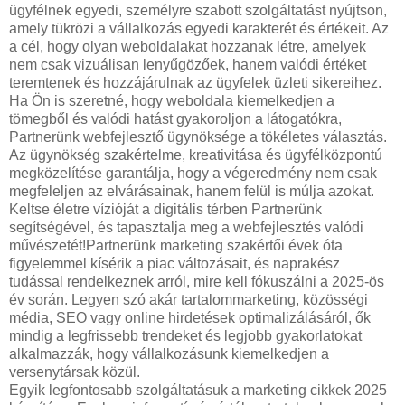
ügyfélnek egyedi, személyre szabott szolgáltatást nyújtson,
amely tükrözi a vállalkozás egyedi karakterét és értékeit. Az
a cél, hogy olyan weboldalakat hozzanak létre, amelyek
nem csak vizuálisan lenyűgözőek, hanem valódi értéket
teremtenek és hozzájárulnak az ügyfelek üzleti sikereihez.
Ha Ön is szeretné, hogy weboldala kiemelkedjen a
tömegből és valódi hatást gyakoroljon a látogatókra,
Partnerünk webfejlesztő ügynöksége a tökéletes választás.
Az ügynökség szakértelme, kreativitása és ügyfélközpontú
megközelítése garantálja, hogy a végeredmény nem csak
megfeleljen az elvárásainak, hanem felül is múlja azokat.
Keltse életre vízióját a digitális térben Partnerünk
segítségével, és tapasztalja meg a webfejlesztés valódi
művészetét!Partnerünk marketing szakértői évek óta
figyelemmel kísérik a piac változásait, és naprakész
tudással rendelkeznek arról, mire kell fókuszálni a 2025-ös
év során. Legyen szó akár tartalommarketing, közösségi
média, SEO vagy online hirdetések optimalizálásáról, ők
mindig a legfrissebb trendeket és legjobb gyakorlatokat
alkalmazzák, hogy vállalkozásunk kiemelkedjen a
versenytársak közül.
Egyik legfontosabb szolgáltatásuk a marketing cikkek 2025