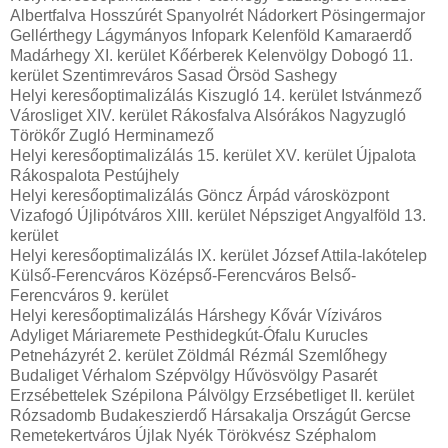
Albertfalva Hosszúrét Spanyolrét Nádorkert Pösingermajor
Gellérthegy Lágymányos Infopark Kelenföld Kamaraerdő
Madárhegy XI. kerület Kőérberek Kelenvölgy Dobogó 11.
kerület Szentimreváros Sasad Örsöd Sashegy
Helyi keresőoptimalizálás Kiszugló 14. kerület Istvánmező
Városliget XIV. kerület Rákosfalva Alsórákos Nagyzugló
Törökőr Zugló Herminamező
Helyi keresőoptimalizálás 15. kerület XV. kerület Újpalota
Rákospalota Pestújhely
Helyi keresőoptimalizálás Göncz Árpád városközpont
Vizafogó Újlipótváros XIII. kerület Népsziget Angyalföld 13.
kerület
Helyi keresőoptimalizálás IX. kerület József Attila-lakótelep
Külső-Ferencváros Középső-Ferencváros Belső-
Ferencváros 9. kerület
Helyi keresőoptimalizálás Hárshegy Kővár Víziváros
Adyliget Máriaremete Pesthidegkút-Ófalu Kurucles
Petneházyrét 2. kerület Zöldmál Rézmál Szemlőhegy
Budaliget Vérhalom Szépvölgy Hűvösvölgy Pasarét
Erzsébettelek Szépilona Pálvölgy Erzsébetliget II. kerület
Rózsadomb Budakeszierdő Hársakalja Országút Gercse
Remetekertváros Újlak Nyék Törökvész Széphalom