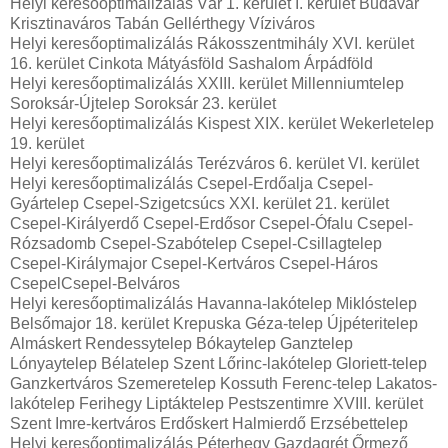
Helyi keresőoptimalizálás Vár 1. kerület I. kerület Budavár
Krisztinaváros Tabán Gellérthegy Víziváros
Helyi keresőoptimalizálás Rákosszentmihály XVI. kerület
16. kerület Cinkota Mátyásföld Sashalom Árpádföld
Helyi keresőoptimalizálás XXIII. kerület Millenniumtelep
Soroksár-Újtelep Soroksár 23. kerület
Helyi keresőoptimalizálás Kispest XIX. kerület Wekerletelep
19. kerület
Helyi keresőoptimalizálás Terézváros 6. kerület VI. kerület
Helyi keresőoptimalizálás Csepel-Erdőalja Csepel-
Gyártelep Csepel-Szigetcsúcs XXI. kerület 21. kerület
Csepel-Királyerdő Csepel-Erdősor Csepel-Ófalu Csepel-
Rózsadomb Csepel-Szabótelep Csepel-Csillagtelep
Csepel-Királymajor Csepel-Kertváros Csepel-Háros
CsepelCsepel-Belváros
Helyi keresőoptimalizálás Havanna-lakótelep Miklóstelep
Belsőmajor 18. kerület Krepuska Géza-telep Újpéteritelep
Almáskert Rendessytelep Bókaytelep Ganztelep
Lónyaytelep Bélatelep Szent Lőrinc-lakótelep Gloriett-telep
Ganzkertváros Szemeretelep Kossuth Ferenc-telep Lakatos-
lakótelep Ferihegy Liptáktelep Pestszentimre XVIII. kerület
Szent Imre-kertváros Erdőskert Halmierdő Erzsébettelep
Helyi keresőoptimalizálás Péterhegy Gazdagrét Őrmező