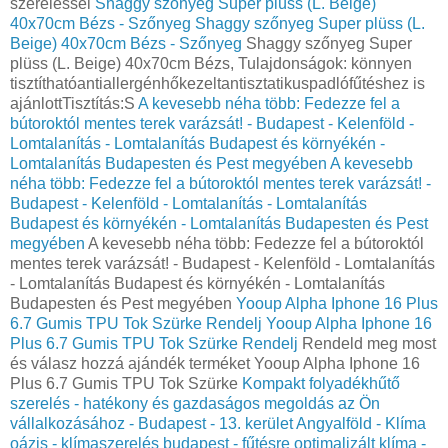
szereléssel
Shaggy szőnyeg Super plüss (L. Beige)
40x70cm Bézs - Szőnyeg
Shaggy szőnyeg Super plüss (L.
Beige) 40x70cm Bézs - Szőnyeg
Shaggy szőnyeg Super
plüss (L. Beige) 40x70cm Bézs, Tulajdonságok: könnyen
tisztíthatóantiallergénhőkezeltantisztatikuspadlófűtéshez is
ajánlottTisztítás:S
A kevesebb néha több: Fedezze fel a
bútoroktól mentes terek varázsát! - Budapest - Kelenföld -
Lomtalanítás - Lomtalanítás Budapest és környékén -
Lomtalanítás Budapesten és Pest megyében
A kevesebb
néha több: Fedezze fel a bútoroktól mentes terek varázsát! -
Budapest - Kelenföld - Lomtalanítás - Lomtalanítás
Budapest és környékén - Lomtalanítás Budapesten és Pest
megyében
A kevesebb néha több: Fedezze fel a bútoroktól
mentes terek varázsát! - Budapest - Kelenföld - Lomtalanítás
- Lomtalanítás Budapest és környékén - Lomtalanítás
Budapesten és Pest megyében
Yooup Alpha Iphone 16 Plus
6.7 Gumis TPU Tok Szürke Rendelj
Yooup Alpha Iphone 16
Plus 6.7 Gumis TPU Tok Szürke Rendelj
Rendeld meg most
és válasz hozzá ajándék terméket Yooup Alpha Iphone 16
Plus 6.7 Gumis TPU Tok Szürke
Kompakt folyadékhűtő
szerelés - hatékony és gazdaságos megoldás az Ön
vállalkozásához - Budapest - 13. kerület Angyalföld - Klíma
oázis - klímaszerelés budapest - fűtésre optimalizált klíma -