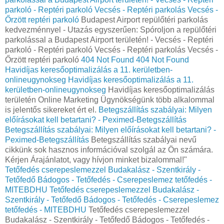
parkoló - Reptéri parkoló Vecsés - Reptéri parkolás Vecsés -
Őrzött reptéri parkoló
Budapest Airport repülőtéri parkolás
kedvezménnyel - Utazás egyszerűen: Spóroljon a repülőtéri
parkolással a Budapest Airport területén! - Vecsés - Reptéri
parkoló - Reptéri parkoló Vecsés - Reptéri parkolás Vecsés -
Őrzött reptéri parkoló
404 Not Found
404 Not Found
Havidíjas keresőoptimalizálás a 11. kerületben-
onlineugynokseg
Havidíjas keresőoptimalizálás a 11.
kerületben-onlineugynokseg
Havidíjas keresőoptimalizálás
területén Online Marketing Ügynökségünk több alkalommal
is jelentős sikereket ért el.
Betegszállítás szabályai: Milyen
előírásokat kell betartani? - Peximed-Betegszállítás
Betegszállítás szabályai: Milyen előírásokat kell betartani? -
Peximed-Betegszállítás
Betegszállítás szabályai nevű
cikkünk sok hasznos információval szolgál az Ön számára.
Kérjen Árajánlatot, vagy hívjon minket bizalommal!"
Tetőfedés cserepeslemezzel Budakalász - Szentkirály -
Tetőfedő Bádogos - Tetőfedés - Cserepeslemez tetőfedés -
MITEBDHU
Tetőfedés cserepeslemezzel Budakalász -
Szentkirály - Tetőfedő Bádogos - Tetőfedés - Cserepeslemez
tetőfedés - MITEBDHU
Tetőfedés cserepeslemezzel
Budakalász - Szentkirály - Tetőfedő Bádogos - Tetőfedés -