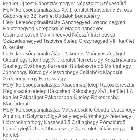
kerület Újpest Káposztásmegyer Népsziget Székesdűlő
Helyi keresőoptimalizálás XXII. kerület Nagytétény Baross
Gábor-telep 22. kerület Budafok Budatétény
Helyi keresőoptimalizálás Ganznegyed Losoncinegyed
Palotanegyed Kerepesdűlő Magdolnanegyed
Csarnoknegyed Corvinnegyed Népszínháznegyed
Századosnegyed Tisztviselőtelep Orczynegyed VIII. kerület
8. kerület
Helyi keresőoptimalizálás 12. kerület Virányos Zugliget
Orbánhegy Istenhegy XII. kerület Németvölgy Krisztinaváros
Sashegy Svábhegy Farkasrét Budakeszierdő Mártonhegy
Jánoshegy Kútvölgy Kissvábhegy Csillebérc Magasút
Széchenyihegy Farkasvölgy
Helyi keresőoptimalizálás Akadémiaújtelep Rákoskeresztúr
Régiakadémiatelep Rákoskert Rákoshegy XVII. kerület 17.
kerület Rákosliget Rákoscsaba-Újtelep Rákoscsaba
Madárdomb
Helyi keresőoptimalizálás Mocsárosdűlő Óbuda Csúcshegy
Aquincum Solymárvölgy Aranyhegy-Ürömhegy-Péterhegy
Hármashatárhegy Kaszásdűlő Csillaghegy Rómaifürdő
Harsánylejtő Újlak Óbudaisziget 3. kerület Békásmegyer III.
kerület