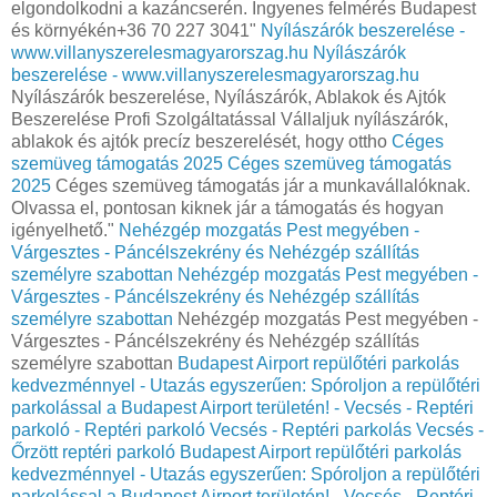
elgondolkodni a kazáncserén. Ingyenes felmérés Budapest
és környékén+36 70 227 3041"
Nyílászárók beszerelése -
www.villanyszerelesmagyarorszag.hu
Nyílászárók
beszerelése - www.villanyszerelesmagyarorszag.hu
Nyílászárók beszerelése, Nyílászárók, Ablakok és Ajtók
Beszerelése Profi Szolgáltatással Vállaljuk nyílászárók,
ablakok és ajtók precíz beszerelését, hogy ottho
Céges
szemüveg támogatás 2025
Céges szemüveg támogatás
2025
Céges szemüveg támogatás jár a munkavállalóknak.
Olvassa el, pontosan kiknek jár a támogatás és hogyan
igényelhető."
Nehézgép mozgatás Pest megyében -
Várgesztes - Páncélszekrény és Nehézgép szállítás
személyre szabottan
Nehézgép mozgatás Pest megyében -
Várgesztes - Páncélszekrény és Nehézgép szállítás
személyre szabottan
Nehézgép mozgatás Pest megyében -
Várgesztes - Páncélszekrény és Nehézgép szállítás
személyre szabottan
Budapest Airport repülőtéri parkolás
kedvezménnyel - Utazás egyszerűen: Spóroljon a repülőtéri
parkolással a Budapest Airport területén! - Vecsés - Reptéri
parkoló - Reptéri parkoló Vecsés - Reptéri parkolás Vecsés -
Őrzött reptéri parkoló
Budapest Airport repülőtéri parkolás
kedvezménnyel - Utazás egyszerűen: Spóroljon a repülőtéri
parkolással a Budapest Airport területén! - Vecsés - Reptéri