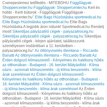
Cserepeslemez tetőfedés - MITEBDHU
Függőágyak-
Shoppercenter.hu
Függőágyak- Shoppercenter.hu
Kert és
hobbi - Kerti bútorok - Függőágyak Függőágyak -
Shoppercenter.hu"
Elite Bags Húzóstáska sportmedical.hu
Elite Bags Húzóstáska sportmedical.hu
Elite Bags
Húzóstáska A legjobb áron nálunk! Sportmedical.hu Rendelj
most!
Sikerdíjas pályázatíró cégek - palyazatiroceg.hu
Sikerdíjas pályázatíró cégek - palyazatiroceg.hu
Sikerdíjas
pályázatíró cégek - kérjen ajánlatot, találkozzunk
személyesen irodánkban a 11. kerületben -
palyazatiroceg.hu"
Az öltönyviselés illemtana – Riccardo
Banatti
Az öltönyviselés illemtana – Riccardo Banatti
Az
Érden dolgozó klímaszerelő - Kényelmes és hatékony hűtés
az otthonában - Budapest - 16. kerület Mátyásföld - Klíma
oázis - azonnali klímaszerelés - új klíma beszerelés - klíma
árak szereléssel
Az Érden dolgozó klímaszerelő -
Kényelmes és hatékony hűtés az otthonában - Budapest -
16. kerület Mátyásföld - Klíma oázis - azonnali klímaszerelés
- új klíma beszerelés - klíma árak szereléssel
Az Érden
dolgozó klímaszerelő - Kényelmes és hatékony hűtés az
otthonában - Budapest - 16. kerület Mátyásföld - Klíma oázis
- azonnali klímaszerelés - új klíma beszerelés - klíma árak