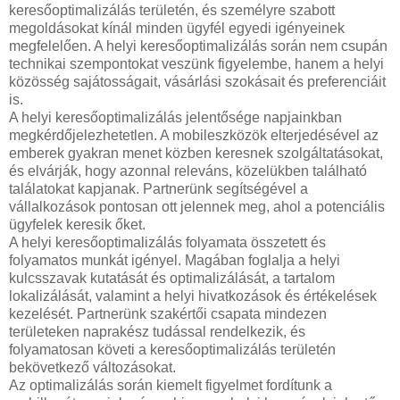
keresőoptimalizálás területén, és személyre szabott
megoldásokat kínál minden ügyfél egyedi igényeinek
megfelelően. A helyi keresőoptimalizálás során nem csupán
technikai szempontokat veszünk figyelembe, hanem a helyi
közösség sajátosságait, vásárlási szokásait és preferenciáit
is.
A helyi keresőoptimalizálás jelentősége napjainkban
megkérdőjelezhetetlen. A mobileszközök elterjedésével az
emberek gyakran menet közben keresnek szolgáltatásokat,
és elvárják, hogy azonnal releváns, közelükben található
találatokat kapjanak. Partnerünk segítségével a
vállalkozások pontosan ott jelennek meg, ahol a potenciális
ügyfelek keresik őket.
A helyi keresőoptimalizálás folyamata összetett és
folyamatos munkát igényel. Magában foglalja a helyi
kulcsszavak kutatását és optimalizálását, a tartalom
lokalizálását, valamint a helyi hivatkozások és értékelések
kezelését. Partnerünk szakértői csapata mindezen
területeken naprakész tudással rendelkezik, és
folyamatosan követi a keresőoptimalizálás területén
bekövetkező változásokat.
Az optimalizálás során kiemelt figyelmet fordítunk a