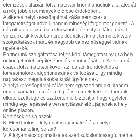
elemzések alapján folyamatosan finomhangoljuk a stratégiát
a még jobb eredmények elérése érdekében.
A sikeres helyi keresőoptimalizálás nem csak a
látogatottságot növeli, hanem minőségi forgalmat generál. A
célzott optimalizálásnak köszönhetően olyan látogatókat
vonzunk, akik valóban érdeklődnek a kínált termékek vagy
szolgáltatások iránt, és nagyobb valószínűséggel válnak
ügyfelekké.
Partnerünk szolgáltatása teljes körű támogatást nyújt a helyi
online jelenlét kiépítésében és fenntartásában. A szakértői
csapat folyamatosan követi az iparági trendeket és a
keresőmotorok algoritmusainak változásait, így mindig
naprakész megoldásokat kínál ügyfeleinek.
A
helyi keresőoptimalizálás
nem egyszeri projekt, hanem
egy folyamatos utazás a digitális sikerek felé. Partnerünk
elkötelezettsége és szakértelme biztosítja, hogy ügyfelei
mindig egy lépéssel a versenytársak előtt járjanak a helyi
online piacon.
Kérdések és válaszok:
K: Miért fontos a folyamatos optimalizálás a helyi
keresőmarketing során?
V: A folyamatos optimalizálás azért kulcsfontosságú, mert a