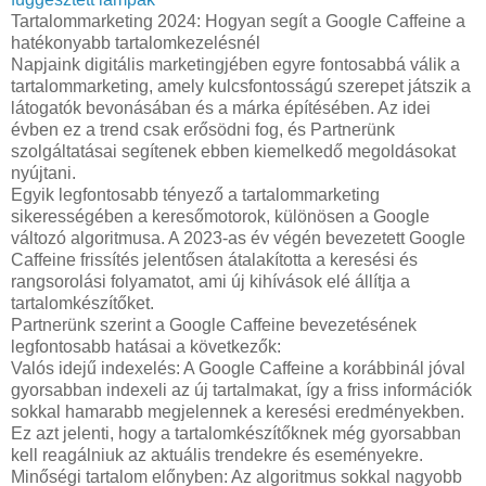
Tartalommarketing 2024: Hogyan segít a Google Caffeine a
hatékonyabb tartalomkezelésnél
Napjaink digitális marketingjében egyre fontosabbá válik a
tartalommarketing, amely kulcsfontosságú szerepet játszik a
látogatók bevonásában és a márka építésében. Az idei
évben ez a trend csak erősödni fog, és Partnerünk
szolgáltatásai segítenek ebben kiemelkedő megoldásokat
nyújtani.
Egyik legfontosabb tényező a tartalommarketing
sikerességében a keresőmotorok, különösen a Google
változó algoritmusa. A 2023-as év végén bevezetett Google
Caffeine frissítés jelentősen átalakította a keresési és
rangsorolási folyamatot, ami új kihívások elé állítja a
tartalomkészítőket.
Partnerünk szerint a Google Caffeine bevezetésének
legfontosabb hatásai a következők:
Valós idejű indexelés: A Google Caffeine a korábbinál jóval
gyorsabban indexeli az új tartalmakat, így a friss információk
sokkal hamarabb megjelennek a keresési eredményekben.
Ez azt jelenti, hogy a tartalomkészítőknek még gyorsabban
kell reagálniuk az aktuális trendekre és eseményekre.
Minőségi tartalom előnyben: Az algoritmus sokkal nagyobb