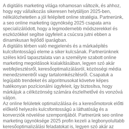
A digitális marketing világa rohamosan változik, és ahhoz,
hogy egy vállalkozás sikeresen helytálljon 2025-ben,
nélkülözhetetlen a jól felépített online stratégia. Partnerünk,
a seo online marketing ügynökség 2025 csapata arra
specializálódott, hogy a legmodernebb módszerekkel és
eszközökkel segítse ügyfeleit a csúcsra jutni ebben a
dinamikusan fejlődő iparágban.
A digitális térben való megjelenés és a márkaépítés
kulcsfontosságú eleme a siker kulcsának. Partnerünknek
széles körű tapasztalata van a személyre szabott online
marketing megoldások kialakításában, legyen szó akár
webfejlesztésről, keresőoptimalizálásról, közösségi média
menedzsmentről vagy tartalomkészítésről. Csapatuk a
legújabb trendeket és algoritmusokat követve képes
hatékonyan pozícionálni ügyfeleit, így biztosítva, hogy
márkájuk a célközönség számára észlelhetővé és vonzóvá
váljon.
Az online felületek optimalizálása és a keresőmotorok előtti
előkelő helyezés kulcsfontosságú a láthatóság és a
konverziók növelése szempontjából. Partnerünk seo online
marketing ügynöksége 2025 profin kezeli a legbonyolultabb
keresőoptimalizálási feladatokat is, legyen szó akár az